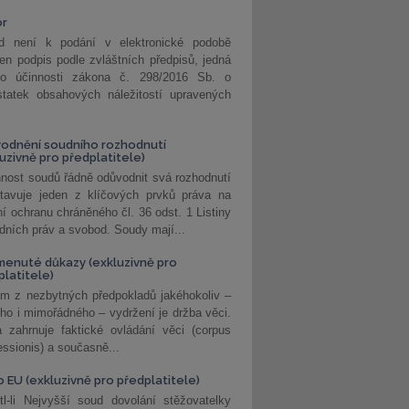
or
d není k podání v elektronické podobě
jen podpis podle zvláštních předpisů, jedná
o účinnosti zákona č. 298/2016 Sb. o
statek obsahových náležitostí upravených
odnění soudního rozhodnutí
luzivně pro předplatitele)
nost soudů řádně odůvodnit svá rozhodnutí
stavuje jeden z klíčových prvků práva na
í ochranu chráněného čl. 36 odst. 1 Listiny
dních práv a svobod. Soudy mají...
enuté důkazy (exkluzivně pro
platitele)
m z nezbytných předpokladů jakéhokoliv –
ho i mimořádného – vydržení je držba věci.
 zahrnuje faktické ovládání věci (corpus
ssionis) a současně...
o EU (exkluzivně pro předplatitele)
l-li Nejvyšší soud dovolání stěžovatelky