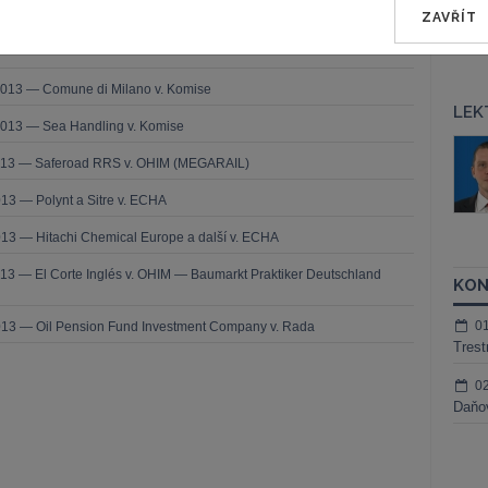
užbu (druhého senátu) ze dne 21. března 2013 — Brune v. Komise
ZAVŘÍT
í — Zrušení rozhodnutí o nezapsání na seznam uchazečů vhodných k
da legality — Námitka protiprávnosti vznesená proti rozhodnutí o
2013 — Comune di Milano v. Komise
LEK
2013 — Sea Handling v. Komise
áš Sokol
JUDr. Martin Maisner, Ph.D.,
2013 — Saferoad RRS v. OHIM (MEGARAIL)
MCIArb
ktora
Kurzy lektora
13 — Polynt a Sitre v. ECHA
13 — Hitachi Chemical Europe a další v. ECHA
13 — El Corte Inglés v. OHIM — Baumarkt Praktiker Deutschland
KON
0
013 — Oil Pension Fund Investment Company v. Rada
Trest
0
Daňov