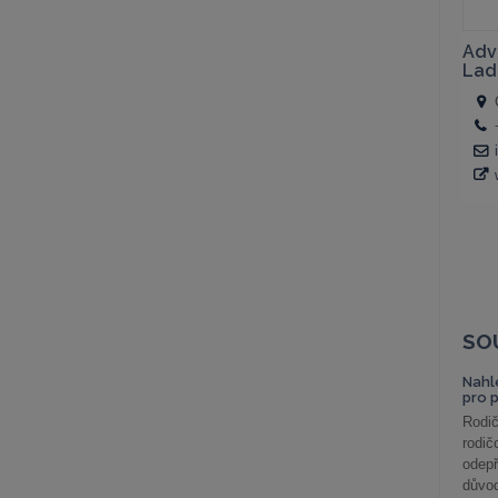
SO
Nahl
pro 
Rodič
rodič
odepř
důvod