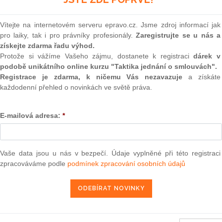
(onli
2
Vítejte na internetovém serveru epravo.cz. Jsme zdroj informací jak
Prakt
pro laiky, tak i pro právníky profesionály.
Zaregistrujte se u nás a
smluv
získejte zdarma řadu výhod.
0
Protože si vážíme Vašeho zájmu, dostanete k registraci
dárek v
Prakt
podobě unikátního online kurzu "Taktika jednání o smlouvách".
judik
předběžné otázce podaná Administrativen Sad Sofia-grad
Registrace je zdarma, k ničemu Vás nezavazuje
a získáte
yr Freyeh Halaf v. Darzhavna agentsia za bezhantsite pri
každodenní přehled o novinkách ve světě práva.
ONL
E-mailová adresa:
*
Vnos
17. 12. 2011
valor
soud
Výpo
Vaše data jsou u nás v bezpečí. Údaje vyplněné při této registraci
neom
zpracováváme podle
podmínek zpracování osobních údajů
13 — ZZ v. Komise
Nová 
3 — CK v. Komise
Změn
energ
— ZZ v. Komise
Čern