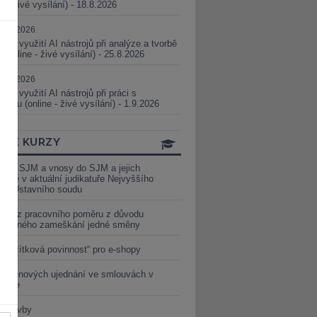
ne - živé vysílání) - 18.8.2026
5.08.2026
ické využití AI nástrojů při analýze a tvorbě
 (online - živé vysílání) - 25.8.2026
1.09.2026
ické využití AI nástrojů při práci s
aturou (online - živé vysílání) - 1.9.2026
INE KURZY
y ze SJM a vnosy do SJM a jejich
izace v aktuální judikatuře Nejvyššího
u a Ústavního soudu
věď z pracovního poměru z důvodu
luveného zameškání jedné směny
„tlačítková povinnost“ pro e-shopy
a cenových ujednání ve smlouvách v
etice
é stavby