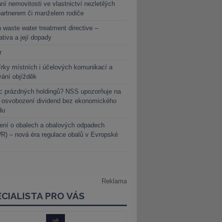
ní nemovitosti ve vlastnictví nezletilých
partnerem či manželem rodiče
 waste water treatment directive –
lativa a její dopady
r
rky místních i účelových komunikací a
vání objížděk
c prázdných holdingů? NSS upozorňuje na
y osvobození dividend bez ekonomického
du
ení o obalech a obalových odpadech
) – nová éra regulace obalů v Evropské