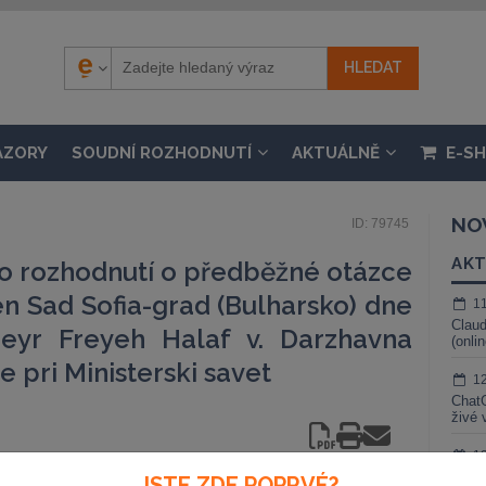
ÁZORY
SOUDNÍ ROZHODNUTÍ
AKTUÁLNĚ
E-S
NO
ID: 79745
AKT
 o rozhodnutí o předběžné otázce
n Sad Sofia-grad (Bulharsko) dne
1
Claud
heyr Freyeh Halaf v. Darzhavna
(onli
e pri Ministerski savet
1
ChatG
živé 
1
Gemin
JSTE ZDE POPRVÉ?