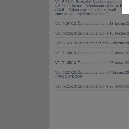
Věc F-94/11: Rozsudek Soudu pro veřejnou sl
(„Veřejná služba — Všeobecné výběrové řízen
přijetí — Výkon pravomocného rozsudku — Zása
znovuotevření výběrového řízení“)
Věc T-167/13: Žaloba podaná dne 18. března 
Věc T-152/13: Žaloba podaná dne 15. března 
JUDr. Tomáš Nielsen
JUDr. Tom
Věc T-137/13: Žaloba podaná dne 7. března 
Kurzy lektora
Kurzy le
Věc T-134/13: Žaloba podaná dne 28. února 20
Věc T-135/13: Žaloba podaná dne 28. února 20
Věc T-127/13: Žaloba podaná dne 4. března 20
(PRO OUTDOOR)
Věc T-121/13: Žaloba podaná dne 28. února 2