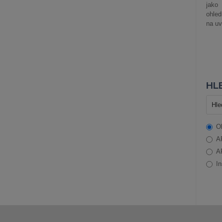
jako
ohle
na uv
HLE
O
A
A
In