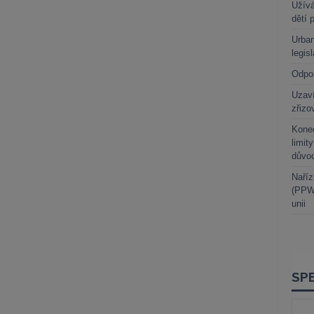
Užívá
dětí 
Urban
legis
Odpo
Uzaví
zřizo
Kone
limit
důvo
Naříz
(PPWR
unii