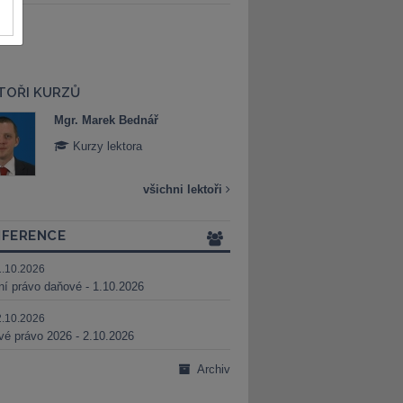
TOŘI KURZŮ
Mgr. Marek Bednář
Mgr. Veronika 
Kurzy lektora
Kurzy lektora
všichni lektoři
FERENCE
1.10.2026
ní právo daňové - 1.10.2026
2.10.2026
é právo 2026 - 2.10.2026
Archiv