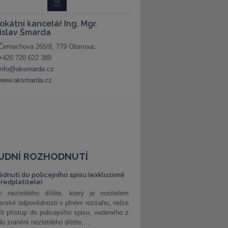
UDNÍ ROZHODNUTÍ
édnutí do policejního spisu (exkluzivně
předplatitele)
i nezletilého dítěte, který je nositelem
ovské odpovědnosti v plném rozsahu, nelze
ít přístup do policejního spisu, vedeného z
u zranění nezletilého dítěte,...