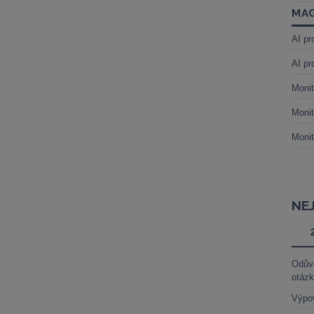
MAG
AI pr
AI pr
Monit
Monit
Monit
NE
Odůvo
otáz
Výpo