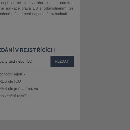
 nepřípustné ve vztahu k její námitce
dně aplikace práva EU s odůvodněním, že
edené otázce není napadené rozhodnutí...
DÁNÍ V REJSTŘÍCÍCH
bchodní rejstřík
RES dle IČO
RES dle jména / názvu
solvenční rejstřík