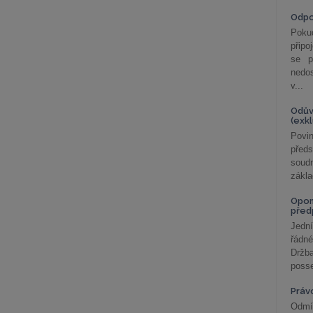
Odp
Poku
připo
se p
nedo
v...
Odův
(exk
Povin
před
soudn
zákla
Opom
před
Jední
řádné
Držba
posse
Práv
Odmít