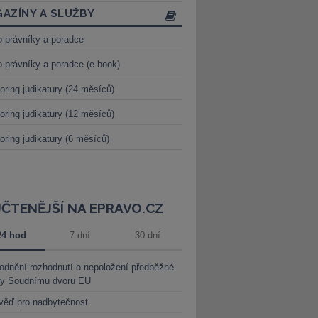
AZÍNY A SLUŽBY
o právníky a poradce
o právníky a poradce (e-book)
oring judikatury (24 měsíců)
oring judikatury (12 měsíců)
oring judikatury (6 měsíců)
JČTENĚJŠÍ NA EPRAVO.CZ
24 hod
7 dní
30 dní
dnění rozhodnutí o nepoložení předběžné
ky Soudnímu dvoru EU
věď pro nadbytečnost