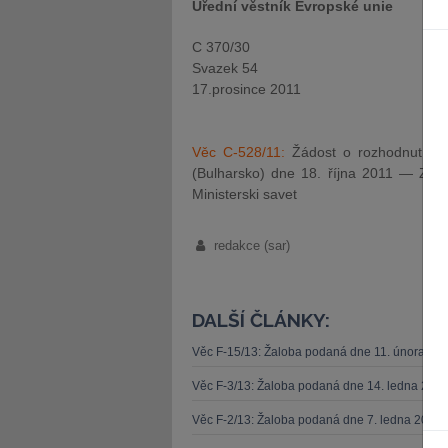
Úřední věstník Evropské unie
C 370/30
Svazek 54
17.prosince 2011
Věc C-528/11:
Žádost o rozhodnutí o 
(Bulharsko) dne 18. října 2011 — Zuhe
Ministerski savet
redakce (sar)
DALŠÍ ČLÁNKY:
Věc F-15/13: Žaloba podaná dne 11. února 20
Věc F-3/13: Žaloba podaná dne 14. ledna 201
Věc F-2/13: Žaloba podaná dne 7. ledna 2013 