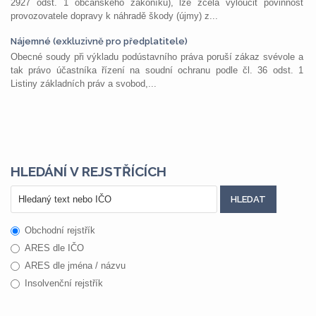
2927 odst. 1 občanského zákoníku), lze zcela vyloučit povinnost
provozovatele dopravy k náhradě škody (újmy) z...
Nájemné (exkluzivně pro předplatitele)
Obecné soudy při výkladu podústavního práva poruší zákaz svévole a
tak právo účastníka řízení na soudní ochranu podle čl. 36 odst. 1
Listiny základních práv a svobod,...
HLEDÁNÍ V REJSTŘÍCÍCH
Obchodní rejstřík
ARES dle IČO
ARES dle jména / názvu
Insolvenční rejstřík