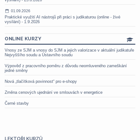
01.09.2026
Praktické využití AI nástrojů při práci s judikaturou (online - živé
vysílání) - 1.9.2026
ONLINE KURZY
Vnosy ze SJM a vnosy do SJM a jejich valorizace v aktuální judikatuře
Nejvyššího soudu a Ústavního soudu
Výpověď z pracovního poměru z důvodu neomluveného zameškání
jedné směny
Nová „tlačítková povinnost“ pro e-shopy
Změna cenových ujednání ve smlouvách v energetice
Černé stavby
LEKTOŘI KURZŮ