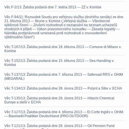
Věc F-2/13: Žaloba podaná dne 7. ledna 2013 — ZZ v. Komise
Věc F-94/11: Rozsudek Soudu pro veřejnou službu (druhého senátu) ze dne
21. března 2013 — Brune v. Komise („Veřejná služba — Všeobecné
výběrové řízení — Zrušení rozhodnutí o nezapsání na seznam uchazečů
vhodných k přijetí — Výkon pravomocného rozsudku — Zásada legality —
Námitka protiprávnosti vznesená proti rozhodnutí o znovuotevření
výběrového řízení“)
Věc T-167/13: Žaloba podaná dne 18. března 2013 — Comune di Milano v.
Komise
Věc T-152/13: Žaloba podaná dne 15. března 2013 — Sea Handling v.
Komise
Věc T-137/13: Žaloba podaná dne 7. března 2013 — Saferoad RRS v. OHIM
(MEGARAIL)
Věc T-134/13: Žaloba podaná dne 28. února 2013 — Polynt a Sitre v. ECHA
Věc T-135/13: Žaloba podaná dne 28. února 2013 — Hitachi Chemical
Europe a další v. ECHA
Věc T-127/13: Žaloba podaná dne 4. března 2013 — El Corte Inglés v. OHIM
— Baumarkt Praktiker Deutschland (PRO OUTDOOR)
Věc T-121/13: Žaloba podaná dne 28. února 2013 — Oil Pension Fund