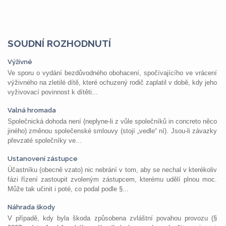
SOUDNÍ ROZHODNUTÍ
Výživné
Ve sporu o vydání bezdůvodného obohacení, spočívajícího ve vrácení
výživného na zletilé dítě, které ochuzený rodič zaplatil v době, kdy jeho
vyživovací povinnost k dítěti...
Valná hromada
Společnická dohoda není (neplyne-li z vůle společníků in concreto něco
jiného) změnou společenské smlouvy (stojí „vedle“ ní). Jsou-li závazky
převzaté společníky ve...
Ustanovení zástupce
Účastníku (obecně vzato) nic nebrání v tom, aby se nechal v kterékoliv
fázi řízení zastoupit zvoleným zástupcem, kterému udělí plnou moc.
Může tak učinit i poté, co podal podle §...
Náhrada škody
V případě, kdy byla škoda způsobena zvláštní povahou provozu (§