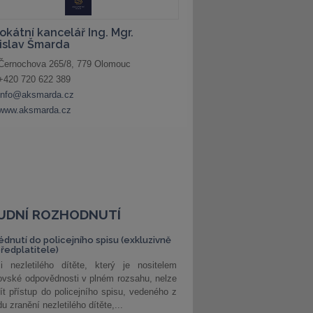
UDNÍ ROZHODNUTÍ
édnutí do policejního spisu (exkluzivně
předplatitele)
i nezletilého dítěte, který je nositelem
ovské odpovědnosti v plném rozsahu, nelze
ít přístup do policejního spisu, vedeného z
u zranění nezletilého dítěte,...