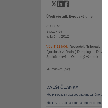
Úředí věstník Evropské unie
C 133/40
Svazek 55
5. května 2012
Věc T-113/06:
Rozsudek Tribunálu ze 
Fjordbruk v. Rada („Dumping — Dovoz l
Společenství — Obdobný výrobek — Slož
redakce (sar)
DALŠÍ ČLÁNKY:
Věc F-15/13: Žaloba podaná dne 11. února 20
Věc F-3/13: Žaloba podaná dne 14. ledna 201