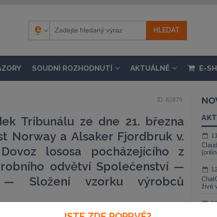
ÁZORY
SOUDNÍ ROZHODNUTÍ
AKTUÁLNĚ
E-S
NO
ID: 82876
AKT
ek Tribunálu ze dne 21. března
t Norway a Alsaker Fjordbruk v.
1
Claud
ovoz lososa pocházejícího z
(onli
robního odvětví Společenství —
1
— Složení vzorku výrobců
ChatG
živé 
1
Gemin
JSTE ZDE POPRVÉ?