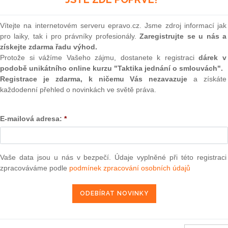
(onli
2
Vítejte na internetovém serveru epravo.cz. Jsme zdroj informací jak
Prakt
pro laiky, tak i pro právníky profesionály.
Zaregistrujte se u nás a
smluv
získejte zdarma řadu výhod.
0
Protože si vážíme Vašeho zájmu, dostanete k registraci
dárek v
Prakt
podobě unikátního online kurzu "Taktika jednání o smlouvách".
judik
Registrace je zdarma, k ničemu Vás nezavazuje
a získáte
každodenní přehled o novinkách ve světě práva.
dne 21. března 2012 — Marine Harvest Norway a Alsaker
ONL
ososa pocházejícího z Norska — Definice výrobního odvětví
E-mailová adresa:
*
ení vzorku výrobců Společenství“)
Vnos
valor
soud
5. 5. 2012
Výpo
Vaše data jsou u nás v bezpečí. Údaje vyplněné při této registraci
neom
zpracováváme podle
podmínek zpracování osobních údajů
Nová 
Změn
13 — ZZ v. Komise
energ
3 — CK v. Komise
Čern