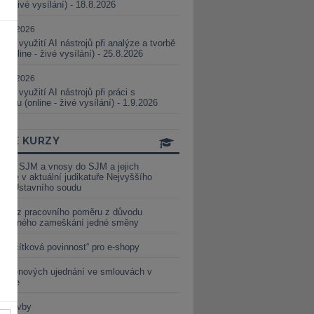
ne - živé vysílání) - 18.8.2026
5.08.2026
ické využití AI nástrojů při analýze a tvorbě
 (online - živé vysílání) - 25.8.2026
1.09.2026
ické využití AI nástrojů při práci s
aturou (online - živé vysílání) - 1.9.2026
INE KURZY
y ze SJM a vnosy do SJM a jejich
izace v aktuální judikatuře Nejvyššího
u a Ústavního soudu
věď z pracovního poměru z důvodu
luveného zameškání jedné směny
„tlačítková povinnost“ pro e-shopy
a cenových ujednání ve smlouvách v
etice
é stavby