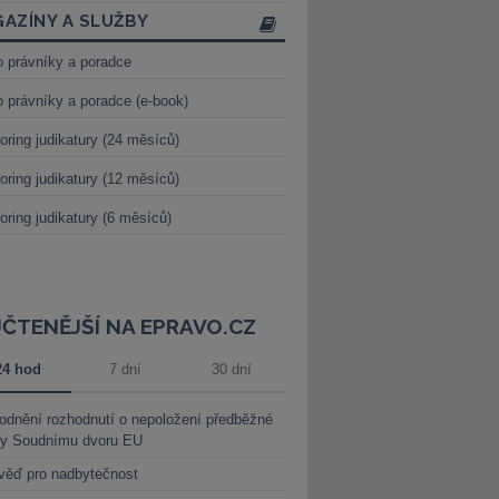
AZÍNY A SLUŽBY
o právníky a poradce
o právníky a poradce (e-book)
oring judikatury (24 měsíců)
oring judikatury (12 měsíců)
oring judikatury (6 měsíců)
JČTENĚJŠÍ NA EPRAVO.CZ
24 hod
7 dní
30 dní
dnění rozhodnutí o nepoložení předběžné
ky Soudnímu dvoru EU
věď pro nadbytečnost