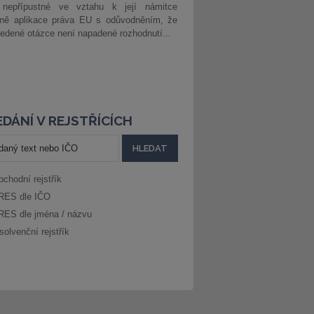
 nepřípustné ve vztahu k její námitce
dně aplikace práva EU s odůvodněním, že
edené otázce není napadené rozhodnutí...
DÁNÍ V REJSTŘÍCÍCH
bchodní rejstřík
RES dle IČO
RES dle jména / názvu
solvenční rejstřík