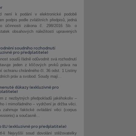
or
d není k podání v elektronické podobě
jen podpis podle zvláštních předpisů, jedná
o účinnosti zákona č. 298/2016 Sb. o
statek obsahových náležitostí upravených
odnění soudního rozhodnutí
luzivně pro předplatitele)
nost soudů řádně odůvodnit svá rozhodnutí
stavuje jeden z klíčových prvků práva na
í ochranu chráněného čl. 36 odst. 1 Listiny
dních práv a svobod. Soudy mají...
enuté důkazy (exkluzivně pro
platitele)
m z nezbytných předpokladů jakéhokoliv –
ho i mimořádného – vydržení je držba věci.
 zahrnuje faktické ovládání věci (corpus
ssionis) a současně...
o EU (exkluzivně pro předplatitele)
l-li Nejvyšší soud dovolání stěžovatelky