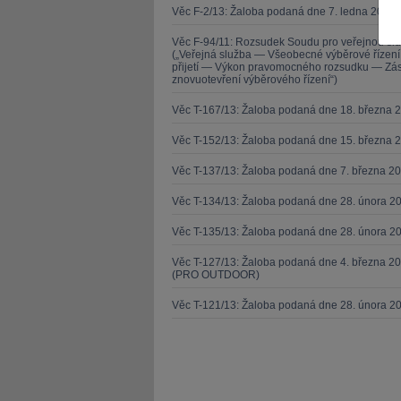
Věc F-2/13: Žaloba podaná dne 7. ledna 2013 
Věc F-94/11: Rozsudek Soudu pro veřejnou sl
(„Veřejná služba — Všeobecné výběrové řízen
přijetí — Výkon pravomocného rozsudku — Zása
znovuotevření výběrového řízení“)
Věc T-167/13: Žaloba podaná dne 18. března 
JUDr. Tomáš Nielsen
JUDr. Tom
Věc T-152/13: Žaloba podaná dne 15. března 
Kurzy lektora
Kurzy le
Věc T-137/13: Žaloba podaná dne 7. března 
Věc T-134/13: Žaloba podaná dne 28. února 20
Věc T-135/13: Žaloba podaná dne 28. února 20
Věc T-127/13: Žaloba podaná dne 4. března 20
(PRO OUTDOOR)
Věc T-121/13: Žaloba podaná dne 28. února 2