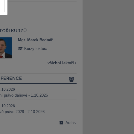
TOŘI KURZŮ
Mgr. Marek Bednář
Mgr. Veronika 
Kurzy lektora
Kurzy lektora
všichni lektoři
FERENCE
1.10.2026
ní právo daňové - 1.10.2026
2.10.2026
é právo 2026 - 2.10.2026
Archiv