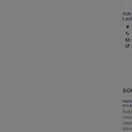
SO
Nahl
pro 
Rodič
rodič
odepř
důvod