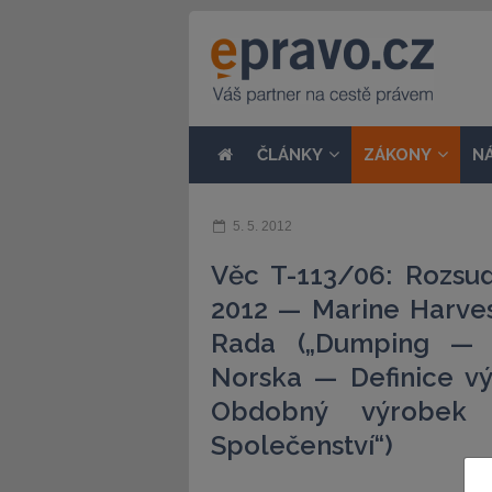
ČLÁNKY
ZÁKONY
N
5. 5. 2012
Věc T-113/06: Rozsud
2012 — Marine Harves
Rada („Dumping — D
Norska — Definice vý
Obdobný výrobek 
Společenství“)