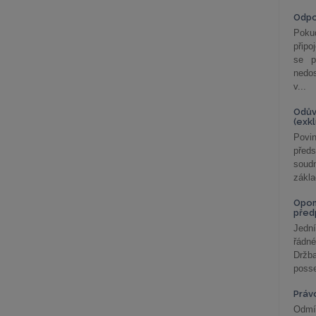
Odp
Poku
připo
se p
nedo
v...
Odův
(exk
Povin
před
soudn
zákla
Opom
před
Jední
řádné
Držba
posse
Práv
Odmít