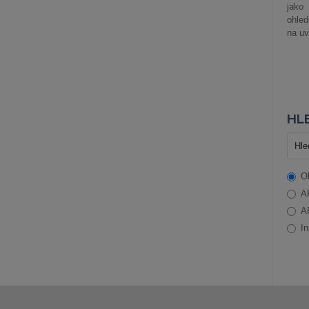
jako
ohle
na uv
HLE
O
A
A
In