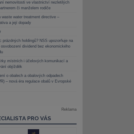
ní nemovitosti ve vlastnictví nezletilých
partnerem či manželem rodiče
 waste water treatment directive –
lativa a její dopady
r
c prázdných holdingů? NSS upozorňuje na
y osvobození dividend bez ekonomického
du
rky místních i účelových komunikací a
vání objížděk
ení o obalech a obalových odpadech
) – nová éra regulace obalů v Evropské