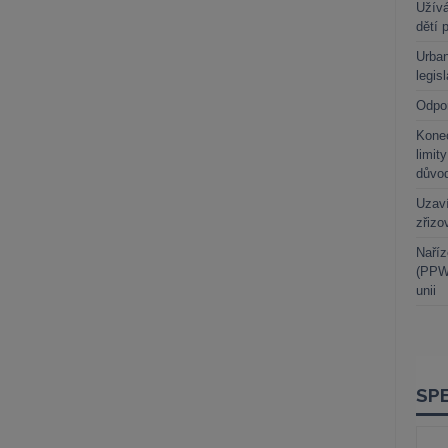
Užívá
dětí 
Urban
legis
Odpo
Kone
limit
důvo
Uzaví
zřizo
Naříz
(PPWR
unii