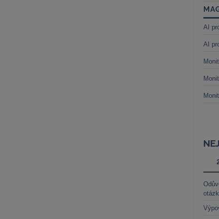
MAG
AI pr
AI pr
Monit
Monit
Monit
NE
Odůvo
otáz
Výpo