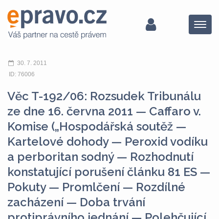
Menu
30. 7. 2011
ID: 76006
Věc T-192/06: Rozsudek Tribunálu
ze dne 16. června 2011 — Caffaro v.
Komise („Hospodářská soutěž —
Kartelové dohody — Peroxid vodíku
a perboritan sodný — Rozhodnutí
konstatující porušení článku 81 ES —
Pokuty — Promlčení — Rozdílné
zacházení — Doba trvání
protiprávního jednání — Polehčující