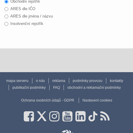
Obchodní rejstřík
ARES dle IČO
ARES dle jména / názvu
Insolvenční rejstřík
mapa serveru
o nás
reklama
podmínky provozu
kontakty
publikační podmínky
FAQ
obchodní a reklamační podmínky
Ochrana osobních údajů - GDPR
Nastavení cookies