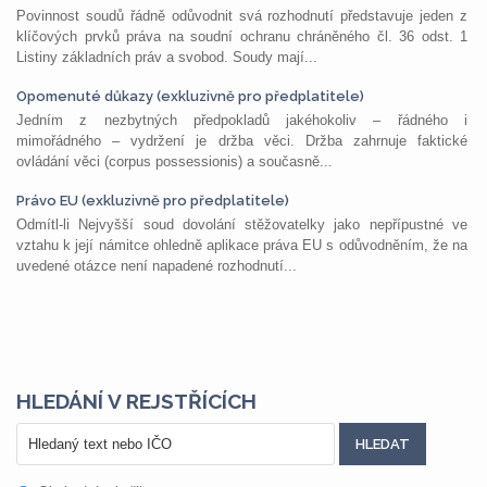
Povinnost soudů řádně odůvodnit svá rozhodnutí představuje jeden z
klíčových prvků práva na soudní ochranu chráněného čl. 36 odst. 1
Listiny základních práv a svobod. Soudy mají...
Opomenuté důkazy (exkluzivně pro předplatitele)
Jedním z nezbytných předpokladů jakéhokoliv – řádného i
mimořádného – vydržení je držba věci. Držba zahrnuje faktické
ovládání věci (corpus possessionis) a současně...
Právo EU (exkluzivně pro předplatitele)
Odmítl-li Nejvyšší soud dovolání stěžovatelky jako nepřípustné ve
vztahu k její námitce ohledně aplikace práva EU s odůvodněním, že na
uvedené otázce není napadené rozhodnutí...
HLEDÁNÍ V REJSTŘÍCÍCH