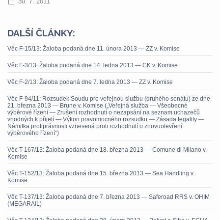
30. 7. 2011
DALŠÍ ČLÁNKY:
Věc F-15/13: Žaloba podaná dne 11. února 2013 — ZZ v. Komise
Věc F-3/13: Žaloba podaná dne 14. ledna 2013 — CK v. Komise
Věc F-2/13: Žaloba podaná dne 7. ledna 2013 — ZZ v. Komise
Věc F-94/11: Rozsudek Soudu pro veřejnou službu (druhého senátu) ze dne
21. března 2013 — Brune v. Komise („Veřejná služba — Všeobecné
výběrové řízení — Zrušení rozhodnutí o nezapsání na seznam uchazečů
vhodných k přijetí — Výkon pravomocného rozsudku — Zásada legality —
Námitka protiprávnosti vznesená proti rozhodnutí o znovuotevření
výběrového řízení“)
Věc T-167/13: Žaloba podaná dne 18. března 2013 — Comune di Milano v.
Komise
Věc T-152/13: Žaloba podaná dne 15. března 2013 — Sea Handling v.
Komise
Věc T-137/13: Žaloba podaná dne 7. března 2013 — Saferoad RRS v. OHIM
(MEGARAIL)