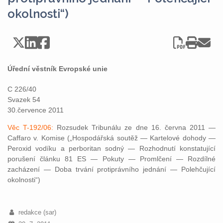
okolnosti“)
Úřední věstník Evropské unie
C 226/40
Svazek 54
30.července 2011
Věc T-192/06:
Rozsudek Tribunálu ze dne 16. června 2011 —
Caffaro v. Komise („Hospodářská soutěž — Kartelové dohody —
Peroxid vodíku a perboritan sodný — Rozhodnutí konstatující
porušení článku 81 ES — Pokuty — Promlčení — Rozdílné
zacházení — Doba trvání protiprávního jednání — Polehčující
okolnosti“)
redakce (sar)