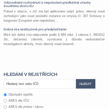
Odůvodnění rozhodnutí o nepoložení předběžné otázky
Soudnímu dvoru EU
Pokud v otázce, v níž má být aplikováno unijní právo, obecný soud
rozhodující jako soud poslední instance ve smyslu čl. 267 Smlouvy o
fungování Evropské unie nepoložení...
Dobrá víra (exkluzivně pro předplatitele)
Má-li být dobrá víra nabyvatele podle § 984 odst. 1 zákona č. 89/2012
Sb., občanský zákoník, vyvrácena z důvodu nedostatečné
investigativní aktivity, musí obecný soud ústavně...
HLEDÁNÍ V REJSTŘÍCÍCH
Obchodní rejstřík
ARES dle IČO
ARES dle jména / názvu