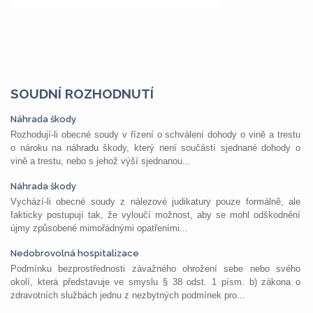
SOUDNÍ ROZHODNUTÍ
Náhrada škody
Rozhodují-li obecné soudy v řízení o schválení dohody o vině a trestu
o nároku na náhradu škody, který není součástí sjednané dohody o
vině a trestu, nebo s jehož výší sjednanou...
Náhrada škody
Vychází-li obecné soudy z nálezové judikatury pouze formálně, ale
fakticky postupují tak, že vyloučí možnost, aby se mohl odškodnění
újmy způsobené mimořádnými opatřeními...
Nedobrovolná hospitalizace
Podmínku bezprostřednosti závažného ohrožení sebe nebo svého
okolí, která představuje ve smyslu § 38 odst. 1 písm. b) zákona o
zdravotních službách jednu z nezbytných podmínek pro...