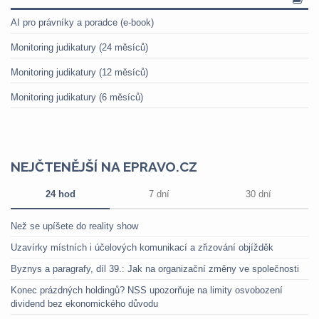
AI pro právníky a poradce (e-book)
Monitoring judikatury (24 měsíců)
Monitoring judikatury (12 měsíců)
Monitoring judikatury (6 měsíců)
NEJČTENĚJŠÍ NA EPRAVO.CZ
24 hod
7 dní
30 dní
Než se upíšete do reality show
Uzavírky místních i účelových komunikací a zřizování objížděk
Byznys a paragrafy, díl 39.: Jak na organizační změny ve společnosti
Konec prázdných holdingů? NSS upozorňuje na limity osvobození
dividend bez ekonomického důvodu