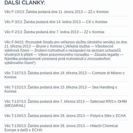
DALŠÍ ČLÁNKY:
Věc F-15/13: Žaloba podaná dne 11. února 2013 — ZZ v. Komise
Věc F-3/13: Žaloba podaná dne 14. ledna 2013 — CK v. Komise
Věc F-2/13: Žaloba podaná dne 7. ledna 2013 — ZZ v. Komise
Věc F-94/11: Rozsudek Soudu pro veřejnou službu (druhého senátu) ze dne
21. března 2013 — Brune v. Komise („Veřejná služba — Všeobecné
výběrové řízení — Zrušení rozhodnutí o nezapsání na seznam uchazečů
vhodných k přijetí — Výkon pravomocného rozsudku — Zásada legality —
Námitka protiprávnosti vznesená proti rozhodnutí o znovuotevření
výběrového řízení“)
Věc T-167/13: Žaloba podaná dne 18. března 2013 — Comune di Milano v.
Komise
Věc T-152/13: Žaloba podaná dne 15. března 2013 — Sea Handling v.
Komise
Věc T-137/13: Žaloba podaná dne 7. března 2013 — Saferoad RRS v. OHIM
(MEGARAIL)
Věc T-134/13: Žaloba podaná dne 28. února 2013 — Polynt a Sitre v. ECHA
Věc T-135/13: Žaloba podaná dne 28. února 2013 — Hitachi Chemical
Europe a další v. ECHA