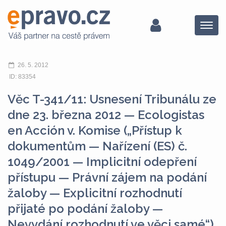
Menu
26. 5. 2012
ID: 83354
Věc T-341/11: Usnesení Tribunálu ze
dne 23. března 2012 — Ecologistas
en Acción v. Komise („Přístup k
dokumentům — Nařízení (ES) č.
1049/2001 — Implicitní odepření
přístupu — Právní zájem na podání
žaloby — Explicitní rozhodnutí
přijaté po podání žaloby —
Nevydání rozhodnutí ve věci samé“)