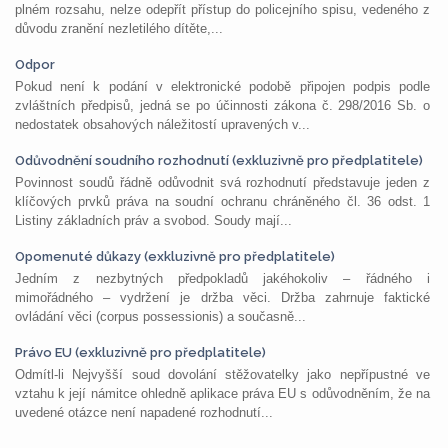
plném rozsahu, nelze odepřít přístup do policejního spisu, vedeného z
důvodu zranění nezletilého dítěte,...
Odpor
Pokud není k podání v elektronické podobě připojen podpis podle
zvláštních předpisů, jedná se po účinnosti zákona č. 298/2016 Sb. o
nedostatek obsahových náležitostí upravených v...
Odůvodnění soudního rozhodnutí (exkluzivně pro předplatitele)
Povinnost soudů řádně odůvodnit svá rozhodnutí představuje jeden z
klíčových prvků práva na soudní ochranu chráněného čl. 36 odst. 1
Listiny základních práv a svobod. Soudy mají...
Opomenuté důkazy (exkluzivně pro předplatitele)
Jedním z nezbytných předpokladů jakéhokoliv – řádného i
mimořádného – vydržení je držba věci. Držba zahrnuje faktické
ovládání věci (corpus possessionis) a současně...
Právo EU (exkluzivně pro předplatitele)
Odmítl-li Nejvyšší soud dovolání stěžovatelky jako nepřípustné ve
vztahu k její námitce ohledně aplikace práva EU s odůvodněním, že na
uvedené otázce není napadené rozhodnutí...