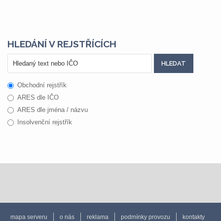
HLEDÁNÍ V REJSTŘÍCÍCH
Obchodní rejstřík
ARES dle IČO
ARES dle jména / názvu
Insolvenční rejstřík
mapa serveru
o nás
reklama
podmínky provozu
kontakty