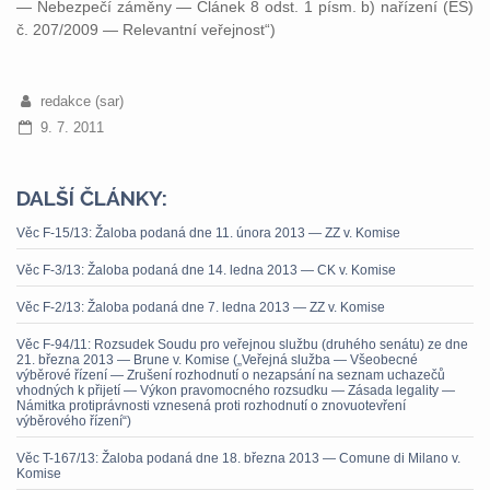
— Nebezpečí záměny — Článek 8 odst. 1 písm. b) nařízení (ES)
č. 207/2009 — Relevantní veřejnost“)
redakce (sar)
9. 7. 2011
DALŠÍ ČLÁNKY:
Věc F-15/13: Žaloba podaná dne 11. února 2013 — ZZ v. Komise
Věc F-3/13: Žaloba podaná dne 14. ledna 2013 — CK v. Komise
Věc F-2/13: Žaloba podaná dne 7. ledna 2013 — ZZ v. Komise
Věc F-94/11: Rozsudek Soudu pro veřejnou službu (druhého senátu) ze dne
21. března 2013 — Brune v. Komise („Veřejná služba — Všeobecné
výběrové řízení — Zrušení rozhodnutí o nezapsání na seznam uchazečů
vhodných k přijetí — Výkon pravomocného rozsudku — Zásada legality —
Námitka protiprávnosti vznesená proti rozhodnutí o znovuotevření
výběrového řízení“)
Věc T-167/13: Žaloba podaná dne 18. března 2013 — Comune di Milano v.
Komise