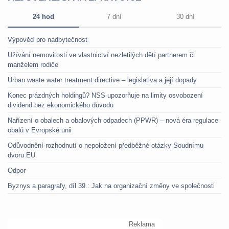
24 hod
7 dní
30 dní
Výpověď pro nadbytečnost
Užívání nemovitosti ve vlastnictví nezletilých dětí partnerem či
manželem rodiče
Urban waste water treatment directive – legislativa a její dopady
Konec prázdných holdingů? NSS upozorňuje na limity osvobození
dividend bez ekonomického důvodu
Nařízení o obalech a obalových odpadech (PPWR) – nová éra regulace
obalů v Evropské unii
Odůvodnění rozhodnutí o nepoložení předběžné otázky Soudnímu
dvoru EU
Odpor
Byznys a paragrafy, díl 39.: Jak na organizační změny ve společnosti