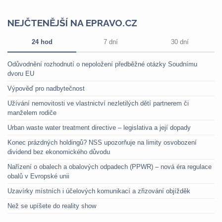
NEJČTENĚJŠÍ NA EPRAVO.CZ
24 hod
7 dní
30 dní
Odůvodnění rozhodnutí o nepoložení předběžné otázky Soudnímu
dvoru EU
Výpověď pro nadbytečnost
Užívání nemovitosti ve vlastnictví nezletilých dětí partnerem či
manželem rodiče
Urban waste water treatment directive – legislativa a její dopady
Konec prázdných holdingů? NSS upozorňuje na limity osvobození
dividend bez ekonomického důvodu
Nařízení o obalech a obalových odpadech (PPWR) – nová éra regulace
obalů v Evropské unii
Uzavírky místních i účelových komunikací a zřizování objížděk
Než se upíšete do reality show