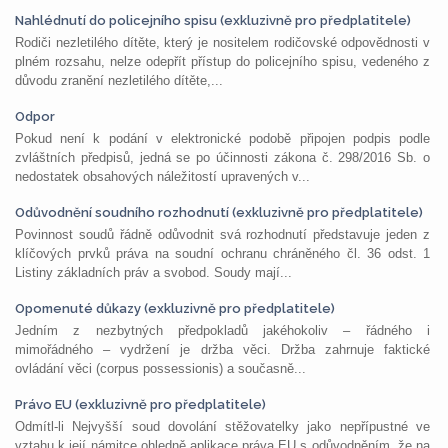
Nahlédnutí do policejního spisu (exkluzivně pro předplatitele)
Rodiči nezletilého dítěte, který je nositelem rodičovské odpovědnosti v
plném rozsahu, nelze odepřít přístup do policejního spisu, vedeného z
důvodu zranění nezletilého dítěte,...
Odpor
Pokud není k podání v elektronické podobě připojen podpis podle
zvláštních předpisů, jedná se po účinnosti zákona č. 298/2016 Sb. o
nedostatek obsahových náležitostí upravených v...
Odůvodnění soudního rozhodnutí (exkluzivně pro předplatitele)
Povinnost soudů řádně odůvodnit svá rozhodnutí představuje jeden z
klíčových prvků práva na soudní ochranu chráněného čl. 36 odst. 1
Listiny základních práv a svobod. Soudy mají...
Opomenuté důkazy (exkluzivně pro předplatitele)
Jedním z nezbytných předpokladů jakéhokoliv – řádného i
mimořádného – vydržení je držba věci. Držba zahrnuje faktické
ovládání věci (corpus possessionis) a současně...
Právo EU (exkluzivně pro předplatitele)
Odmítl-li Nejvyšší soud dovolání stěžovatelky jako nepřípustné ve
vztahu k její námitce ohledně aplikace práva EU s odůvodněním, že na