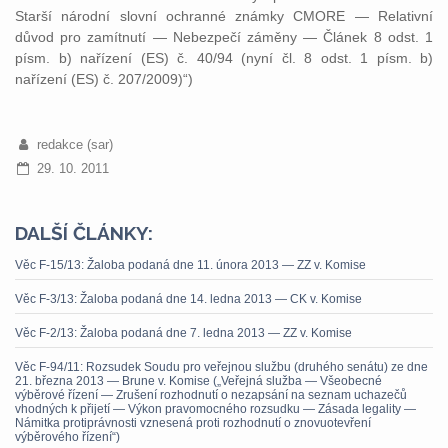
Starší národní slovní ochranné známky CMORE — Relativní
důvod pro zamítnutí — Nebezpečí záměny — Článek 8 odst. 1
písm. b) nařízení (ES) č. 40/94 (nyní čl. 8 odst. 1 písm. b)
nařízení (ES) č. 207/2009)“)
redakce (sar)
29. 10. 2011
DALŠÍ ČLÁNKY:
Věc F-15/13: Žaloba podaná dne 11. února 2013 — ZZ v. Komise
Věc F-3/13: Žaloba podaná dne 14. ledna 2013 — CK v. Komise
Věc F-2/13: Žaloba podaná dne 7. ledna 2013 — ZZ v. Komise
Věc F-94/11: Rozsudek Soudu pro veřejnou službu (druhého senátu) ze dne
21. března 2013 — Brune v. Komise („Veřejná služba — Všeobecné
výběrové řízení — Zrušení rozhodnutí o nezapsání na seznam uchazečů
vhodných k přijetí — Výkon pravomocného rozsudku — Zásada legality —
Námitka protiprávnosti vznesená proti rozhodnutí o znovuotevření
výběrového řízení“)