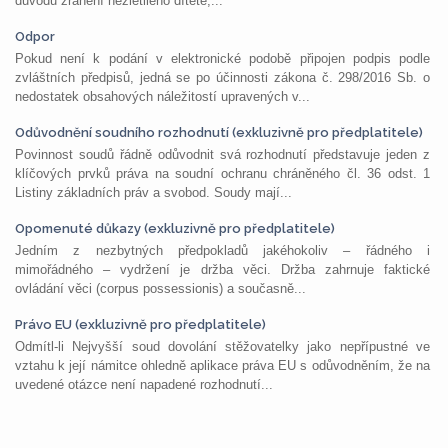
důvodu zranění nezletilého dítěte,...
Odpor
Pokud není k podání v elektronické podobě připojen podpis podle
zvláštních předpisů, jedná se po účinnosti zákona č. 298/2016 Sb. o
nedostatek obsahových náležitostí upravených v...
Odůvodnění soudního rozhodnutí (exkluzivně pro předplatitele)
Povinnost soudů řádně odůvodnit svá rozhodnutí představuje jeden z
klíčových prvků práva na soudní ochranu chráněného čl. 36 odst. 1
Listiny základních práv a svobod. Soudy mají...
Opomenuté důkazy (exkluzivně pro předplatitele)
Jedním z nezbytných předpokladů jakéhokoliv – řádného i
mimořádného – vydržení je držba věci. Držba zahrnuje faktické
ovládání věci (corpus possessionis) a současně...
Právo EU (exkluzivně pro předplatitele)
Odmítl-li Nejvyšší soud dovolání stěžovatelky jako nepřípustné ve
vztahu k její námitce ohledně aplikace práva EU s odůvodněním, že na
uvedené otázce není napadené rozhodnutí...