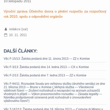
10.listopadu 2011
Výroční zpráva Účetního dvora o plnění rozpočtu za rozpočtový
rok 2010, spolu s odpověďmi orgánův
redakce (sar)
10. 11. 2011
DALŠÍ ČLÁNKY:
Věc F-15/13: Žaloba podaná dne 11. února 2013 — ZZ v. Komise
Věc F-3/13: Žaloba podaná dne 14. ledna 2013 — CK v. Komise
Věc F-2/13: Žaloba podaná dne 7. ledna 2013 — ZZ v. Komise
Věc F-94/11: Rozsudek Soudu pro veřejnou službu (druhého senátu) ze dne
21. března 2013 — Brune v. Komise („Veřejná služba — Všeobecné
výběrové řízení — Zrušení rozhodnutí o nezapsání na seznam uchazečů
vhodných k přijetí — Výkon pravomocného rozsudku — Zásada legality —
Námitka protiprávnosti vznesená proti rozhodnutí o znovuotevření
výběrového řízení“)
Věc T-167/13: Žaloba podaná dne 18. března 2013 — Comune di Milano v.