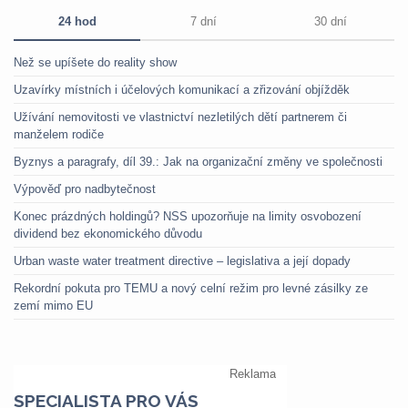
24 hod
7 dní
30 dní
Než se upíšete do reality show
Uzavírky místních i účelových komunikací a zřizování objížděk
Užívání nemovitosti ve vlastnictví nezletilých dětí partnerem či
manželem rodiče
Byznys a paragrafy, díl 39.: Jak na organizační změny ve společnosti
Výpověď pro nadbytečnost
Konec prázdných holdingů? NSS upozorňuje na limity osvobození
dividend bez ekonomického důvodu
Urban waste water treatment directive – legislativa a její dopady
Rekordní pokuta pro TEMU a nový celní režim pro levné zásilky ze
zemí mimo EU