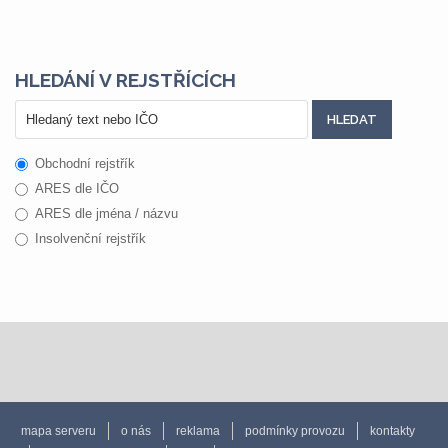
HLEDÁNÍ V REJSTŘÍCÍCH
Obchodní rejstřík
ARES dle IČO
ARES dle jména / názvu
Insolvenční rejstřík
mapa serveru
o nás
reklama
podmínky provozu
kontakty