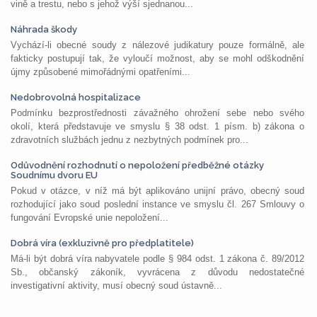
vině a trestu, nebo s jehož výší sjednanou...
Náhrada škody
Vychází-li obecné soudy z nálezové judikatury pouze formálně, ale
fakticky postupují tak, že vyloučí možnost, aby se mohl odškodnění
újmy způsobené mimořádnými opatřeními...
Nedobrovolná hospitalizace
Podmínku bezprostřednosti závažného ohrožení sebe nebo svého
okolí, která představuje ve smyslu § 38 odst. 1 písm. b) zákona o
zdravotních službách jednu z nezbytných podmínek pro...
Odůvodnění rozhodnutí o nepoložení předběžné otázky
Soudnímu dvoru EU
Pokud v otázce, v níž má být aplikováno unijní právo, obecný soud
rozhodující jako soud poslední instance ve smyslu čl. 267 Smlouvy o
fungování Evropské unie nepoložení...
Dobrá víra (exkluzivně pro předplatitele)
Má-li být dobrá víra nabyvatele podle § 984 odst. 1 zákona č. 89/2012
Sb., občanský zákoník, vyvrácena z důvodu nedostatečné
investigativní aktivity, musí obecný soud ústavně...