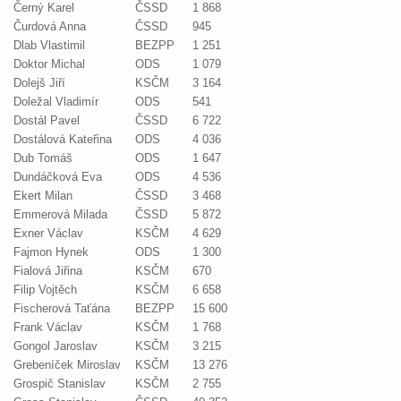
Černý Karel
ČSSD
1 868
Čurdová Anna
ČSSD
945
Dlab Vlastimil
BEZPP
1 251
Doktor Michal
ODS
1 079
Dolejš Jiří
KSČM
3 164
Doležal Vladimír
ODS
541
Dostál Pavel
ČSSD
6 722
Dostálová Kateřina
ODS
4 036
Dub Tomáš
ODS
1 647
Dundáčková Eva
ODS
4 536
Ekert Milan
ČSSD
3 468
Emmerová Milada
ČSSD
5 872
Exner Václav
KSČM
4 629
Fajmon Hynek
ODS
1 300
Fialová Jiřina
KSČM
670
Filip Vojtěch
KSČM
6 658
Fischerová Taťána
BEZPP
15 600
Frank Václav
KSČM
1 768
Gongol Jaroslav
KSČM
3 215
Grebeníček Miroslav
KSČM
13 276
Grospič Stanislav
KSČM
2 755