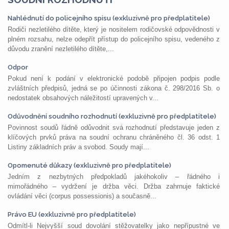
Nahlédnutí do policejního spisu (exkluzivně pro předplatitele)
Rodiči nezletilého dítěte, který je nositelem rodičovské odpovědnosti v
plném rozsahu, nelze odepřít přístup do policejního spisu, vedeného z
důvodu zranění nezletilého dítěte,...
Odpor
Pokud není k podání v elektronické podobě připojen podpis podle
zvláštních předpisů, jedná se po účinnosti zákona č. 298/2016 Sb. o
nedostatek obsahových náležitostí upravených v...
Odůvodnění soudního rozhodnutí (exkluzivně pro předplatitele)
Povinnost soudů řádně odůvodnit svá rozhodnutí představuje jeden z
klíčových prvků práva na soudní ochranu chráněného čl. 36 odst. 1
Listiny základních práv a svobod. Soudy mají...
Opomenuté důkazy (exkluzivně pro předplatitele)
Jedním z nezbytných předpokladů jakéhokoliv – řádného i
mimořádného – vydržení je držba věci. Držba zahrnuje faktické
ovládání věci (corpus possessionis) a současně...
Právo EU (exkluzivně pro předplatitele)
Odmítl-li Nejvyšší soud dovolání stěžovatelky jako nepřípustné ve