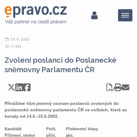
Menu
18. 6. 2002
ID: 17441
Zvolení poslanci do Poslanecké
sněmovny Parlamentu ČR
Přinášíme Vám jmenný seznam poslanců zvolených do
poslanecké sněmovny parlamentu ČR ve volbách, které se
konaly od 14.6.-15.6.2002.
Kandidát
Polit.
Přednostní hlasy
Příjmení, jméno
přísl.
abs.