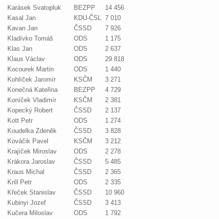
Karásek Svatopluk
BEZPP
14 456
Kasal Jan
KDU-ČSL
7 010
Kavan Jan
ČSSD
7 926
Kladívko Tomáš
ODS
1 175
Klas Jan
ODS
2 637
Klaus Václav
ODS
29 818
Kocourek Martin
ODS
1 440
Kohlíček Jaromír
KSČM
3 271
Konečná Kateřina
BEZPP
4 729
Koníček Vladimír
KSČM
2 381
Kopecký Robert
ČSSD
2 137
Kott Petr
ODS
1 274
Koudelka Zdeněk
ČSSD
3 828
Kováčik Pavel
KSČM
3 212
Krajíček Miroslav
ODS
2 278
Krákora Jaroslav
ČSSD
5 485
Kraus Michal
ČSSD
2 365
Krill Petr
ODS
2 335
Křeček Stanislav
ČSSD
10 960
Kubinyi Jozef
ČSSD
3 413
Kučera Miloslav
ODS
1 792