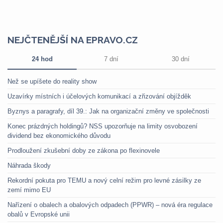
NEJČTENĚJŠÍ NA EPRAVO.CZ
24 hod
7 dní
30 dní
Než se upíšete do reality show
Uzavírky místních i účelových komunikací a zřizování objížděk
Byznys a paragrafy, díl 39.: Jak na organizační změny ve společnosti
Konec prázdných holdingů? NSS upozorňuje na limity osvobození
dividend bez ekonomického důvodu
Prodloužení zkušební doby ze zákona po flexinovele
Náhrada škody
Rekordní pokuta pro TEMU a nový celní režim pro levné zásilky ze
zemí mimo EU
Nařízení o obalech a obalových odpadech (PPWR) – nová éra regulace
obalů v Evropské unii