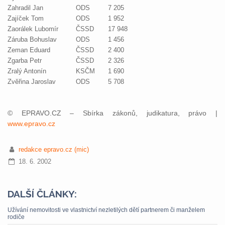
Zahradil Jan
ODS
7 205
Zajíček Tom
ODS
1 952
Zaorálek Lubomír
ČSSD
17 948
Záruba Bohuslav
ODS
1 456
Zeman Eduard
ČSSD
2 400
Zgarba Petr
ČSSD
2 326
Zralý Antonín
KSČM
1 690
Zvěřina Jaroslav
ODS
5 708
© EPRAVO.CZ – Sbírka zákonů, judikatura, právo |
www.epravo.cz
redakce epravo.cz (mic)
18. 6. 2002
DALŠÍ ČLÁNKY:
Užívání nemovitosti ve vlastnictví nezletilých dětí partnerem či manželem
rodiče