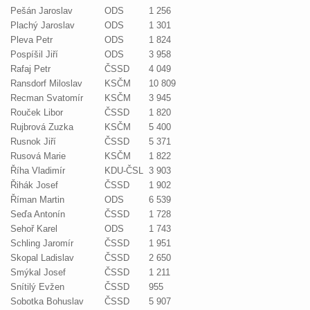
Pešán Jaroslav
ODS
1 256
Plachý Jaroslav
ODS
1 301
Pleva Petr
ODS
1 824
Pospíšil Jiří
ODS
3 958
Rafaj Petr
ČSSD
4 049
Ransdorf Miloslav
KSČM
10 809
Recman Svatomír
KSČM
3 945
Rouček Libor
ČSSD
1 820
Rujbrová Zuzka
KSČM
5 400
Rusnok Jiří
ČSSD
5 371
Rusová Marie
KSČM
1 822
Říha Vladimír
KDU-ČSL
3 903
Řihák Josef
ČSSD
1 902
Říman Martin
ODS
6 539
Seďa Antonín
ČSSD
1 728
Sehoř Karel
ODS
1 743
Schling Jaromír
ČSSD
1 951
Skopal Ladislav
ČSSD
2 650
Smýkal Josef
ČSSD
1 211
Snítilý Evžen
ČSSD
955
Sobotka Bohuslav
ČSSD
5 907