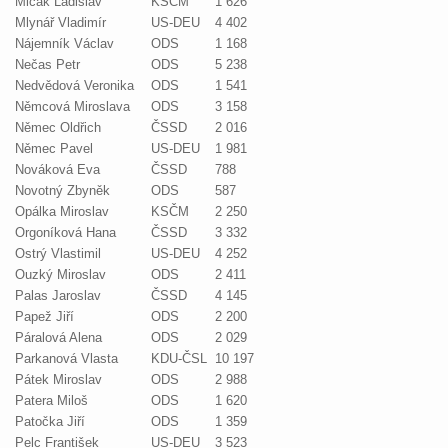
Mlčák Ladislav
KSČM
1 626
Mlynář Vladimír
US-DEU
4 402
Nájemník Václav
ODS
1 168
Nečas Petr
ODS
5 238
Nedvědová Veronika
ODS
1 541
Němcová Miroslava
ODS
3 158
Němec Oldřich
ČSSD
2 016
Němec Pavel
US-DEU
1 981
Nováková Eva
ČSSD
788
Novotný Zbyněk
ODS
587
Opálka Miroslav
KSČM
2 250
Orgoníková Hana
ČSSD
3 332
Ostrý Vlastimil
US-DEU
4 252
Ouzký Miroslav
ODS
2 411
Palas Jaroslav
ČSSD
4 145
Papež Jiří
ODS
2 200
Páralová Alena
ODS
2 029
Parkanová Vlasta
KDU-ČSL
10 197
Pátek Miroslav
ODS
2 988
Patera Miloš
ODS
1 620
Patočka Jiří
ODS
1 359
Pelc František
US-DEU
3 523