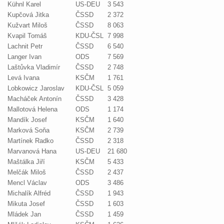
Kühnl Karel
US-DEU
3 543
Kupčová Jitka
ČSSD
2 372
Kužvart Miloš
ČSSD
8 063
Kvapil Tomáš
KDU-ČSL
7 998
Lachnit Petr
ČSSD
6 540
Langer Ivan
ODS
7 569
Laštůvka Vladimír
ČSSD
2 748
Levá Ivana
KSČM
1 761
Lobkowicz Jaroslav
KDU-ČSL
5 059
Macháček Antonín
ČSSD
3 428
Mallotová Helena
ODS
1 174
Mandík Josef
KSČM
1 640
Marková Soňa
KSČM
2 739
Martínek Radko
ČSSD
2 318
Marvanová Hana
US-DEU
21 680
Maštálka Jiří
KSČM
5 433
Melčák Miloš
ČSSD
2 437
Mencl Václav
ODS
3 486
Michalík Alfréd
ČSSD
1 943
Mikuta Josef
ČSSD
1 603
Mládek Jan
ČSSD
1 459