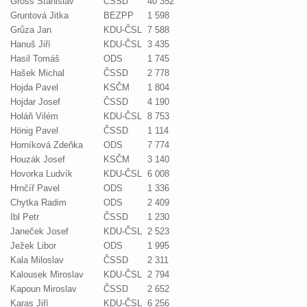
Gross Stanislav
ČSSD
40 352
Gruntová Jitka
BEZPP
1 598
Grůza Jan
KDU-ČSL
7 588
Hanuš Jiří
KDU-ČSL
3 435
Hasil Tomáš
ODS
1 745
Hašek Michal
ČSSD
2 778
Hojda Pavel
KSČM
1 804
Hojdar Josef
ČSSD
4 190
Holáň Vilém
KDU-ČSL
8 753
Hönig Pavel
ČSSD
1 114
Horníková Zdeňka
ODS
7 774
Houzák Josef
KSČM
3 140
Hovorka Ludvík
KDU-ČSL
6 008
Hrnčíř Pavel
ODS
1 336
Chytka Radim
ODS
2 409
Ibl Petr
ČSSD
1 230
Janeček Josef
KDU-ČSL
2 523
Ježek Libor
ODS
1 995
Kala Miloslav
ČSSD
2 311
Kalousek Miroslav
KDU-ČSL
2 794
Kapoun Miroslav
ČSSD
2 652
Karas Jiří
KDU-ČSL
6 256