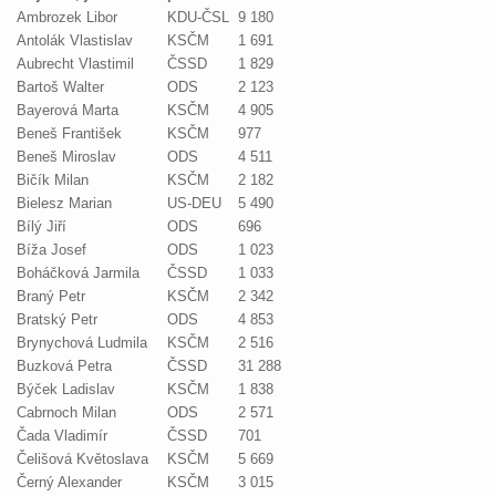
Ambrozek Libor
KDU-ČSL
9 180
Antolák Vlastislav
KSČM
1 691
Aubrecht Vlastimil
ČSSD
1 829
Bartoš Walter
ODS
2 123
Bayerová Marta
KSČM
4 905
Beneš František
KSČM
977
Beneš Miroslav
ODS
4 511
Bičík Milan
KSČM
2 182
Bielesz Marian
US-DEU
5 490
Bílý Jiří
ODS
696
Bíža Josef
ODS
1 023
Boháčková Jarmila
ČSSD
1 033
Braný Petr
KSČM
2 342
Bratský Petr
ODS
4 853
Brynychová Ludmila
KSČM
2 516
Buzková Petra
ČSSD
31 288
Býček Ladislav
KSČM
1 838
Cabrnoch Milan
ODS
2 571
Čada Vladimír
ČSSD
701
Čelišová Květoslava
KSČM
5 669
Černý Alexander
KSČM
3 015