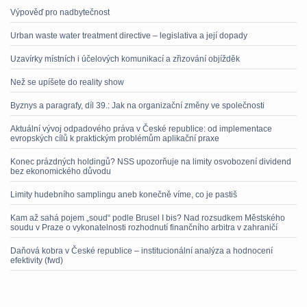
Výpověď pro nadbytečnost
Urban waste water treatment directive – legislativa a její dopady
Uzavírky místních i účelových komunikací a zřizování objížděk
Než se upíšete do reality show
Byznys a paragrafy, díl 39.: Jak na organizační změny ve společnosti
Aktuální vývoj odpadového práva v České republice: od implementace
evropských cílů k praktickým problémům aplikační praxe
Konec prázdných holdingů? NSS upozorňuje na limity osvobození dividend
bez ekonomického důvodu
Limity hudebního samplingu aneb konečně víme, co je pastiš
Kam až sahá pojem „soud“ podle Brusel I bis? Nad rozsudkem Městského
soudu v Praze o vykonatelnosti rozhodnutí finančního arbitra v zahraničí
Daňová kobra v České republice – institucionální analýza a hodnocení
efektivity (fwd)