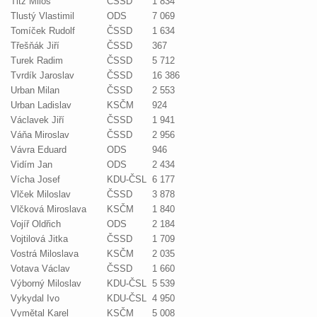
Titz Miloš
ČSSD
1 834
Tlustý Vlastimil
ODS
7 069
Tomíček Rudolf
ČSSD
1 634
Třešňák Jiří
ČSSD
367
Turek Radim
ČSSD
5 712
Tvrdík Jaroslav
ČSSD
16 386
Urban Milan
ČSSD
2 553
Urban Ladislav
KSČM
924
Václavek Jiří
ČSSD
1 941
Váňa Miroslav
ČSSD
2 956
Vávra Eduard
ODS
946
Vidím Jan
ODS
2 434
Vícha Josef
KDU-ČSL
6 177
Vlček Miloslav
ČSSD
3 878
Vlčková Miroslava
KSČM
1 840
Vojíř Oldřich
ODS
2 184
Vojtilová Jitka
ČSSD
1 709
Vostrá Miloslava
KSČM
2 035
Votava Václav
ČSSD
1 660
Výborný Miloslav
KDU-ČSL
5 539
Vykydal Ivo
KDU-ČSL
4 950
Vymětal Karel
KSČM
5 008