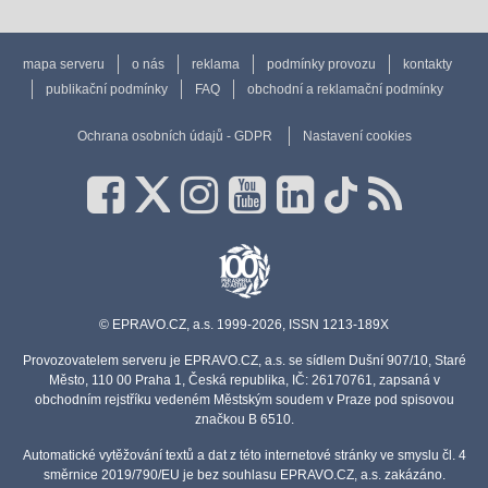
mapa serveru
o nás
reklama
podmínky provozu
kontakty
publikační podmínky
FAQ
obchodní a reklamační podmínky
Ochrana osobních údajů - GDPR
Nastavení cookies
© EPRAVO.CZ, a.s. 1999-2026, ISSN 1213-189X
Provozovatelem serveru je EPRAVO.CZ, a.s. se sídlem Dušní 907/10, Staré
Město, 110 00 Praha 1, Česká republika, IČ: 26170761, zapsaná v
obchodním rejstříku vedeném Městským soudem v Praze pod spisovou
značkou B 6510.
Automatické vytěžování textů a dat z této internetové stránky ve smyslu čl. 4
směrnice 2019/790/EU je bez souhlasu EPRAVO.CZ, a.s. zakázáno.