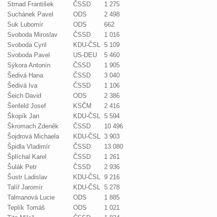
Strnad František
ČSSD
1 275
Suchánek Pavel
ODS
2 498
Suk Lubomír
ODS
662
Svoboda Miroslav
ČSSD
1 016
Svoboda Cyril
KDU-ČSL
5 109
Svoboda Pavel
US-DEU
5 460
Sýkora Antonín
ČSSD
1 905
Šedivá Hana
ČSSD
3 040
Šedivá Iva
ČSSD
1 106
Šeich David
ODS
2 386
Šenfeld Josef
KSČM
2 416
Škopík Jan
KDU-ČSL
5 594
Škromach Zdeněk
ČSSD
10 496
Šojdrová Michaela
KDU-ČSL
3 903
Špidla Vladimír
ČSSD
13 080
Šplíchal Karel
ČSSD
1 261
Šulák Petr
ČSSD
2 936
Šustr Ladislav
KDU-ČSL
9 216
Talíř Jaromír
KDU-ČSL
5 278
Talmanová Lucie
ODS
1 885
Teplík Tomáš
ODS
1 021