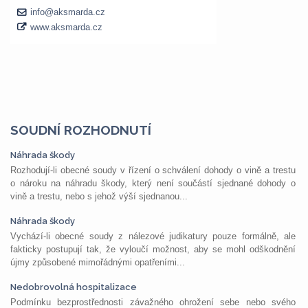
SOUDNÍ ROZHODNUTÍ
Náhrada škody
Rozhodují-li obecné soudy v řízení o schválení dohody o vině a trestu
o nároku na náhradu škody, který není součástí sjednané dohody o
vině a trestu, nebo s jehož výší sjednanou...
Náhrada škody
Vychází-li obecné soudy z nálezové judikatury pouze formálně, ale
fakticky postupují tak, že vyloučí možnost, aby se mohl odškodnění
újmy způsobené mimořádnými opatřeními...
Nedobrovolná hospitalizace
Podmínku bezprostřednosti závažného ohrožení sebe nebo svého