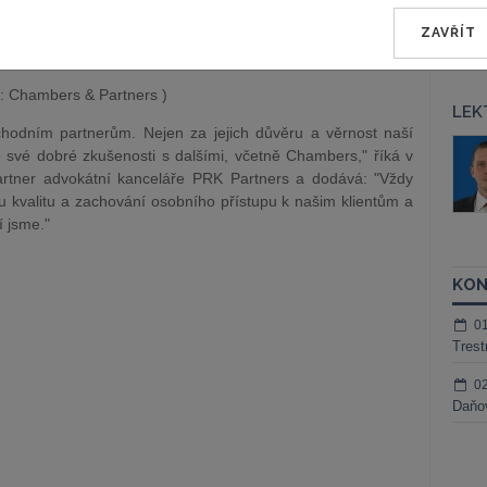
ZAVŘÍT
o: Chambers & Partners )
LEK
odním partnerům. Nejen za jejich důvěru a věrnost naší
áš Sokol
JUDr. Martin Maisner, Ph.D.,
o své dobré zkušenosti s dalšími, včetně Chambers," říká v
MCIArb
ktora
artner advokátní kanceláře PRK Partners a dodává: "Vždy
Kurzy lektora
u kvalitu a zachování osobního přístupu k našim klientům a
í jsme."
KON
0
Trest
0
Daňov