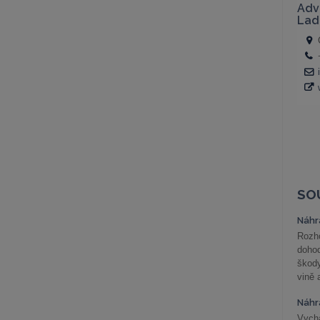
SO
Náhr
Rozho
doho
škod
vině 
Náhr
Vychá