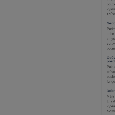
pouze
vylo
způs
Nedo
Podm
sebe
smys
zdra
podmí
Odův
před
Pokud
práv
posle
fungo
Dobrá
Má-li
1 zá
vyvrá
aktiv