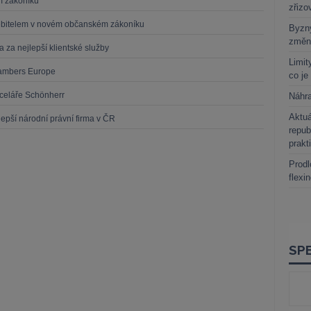
m zákoníku
zřizo
ebitelem v novém občanském zákoníku
Byzny
změn
a nejlepší klientské služby
Limit
ambers Europe
co je
celáře Schönherr
Náhr
Aktuá
epší národní právní firma v ČR
repub
prakt
Prodl
flexi