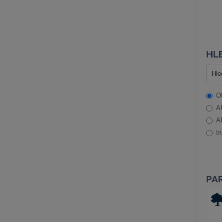
HLE
O
A
A
In
PA