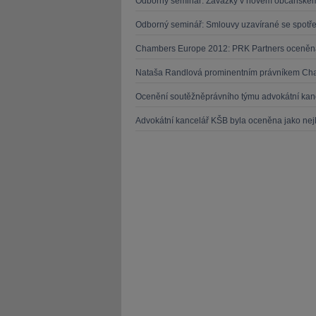
Odborný seminář: Závazky v novém občanské
Odborný seminář: Smlouvy uzavírané se spotř
Chambers Europe 2012: PRK Partners oceněna z
Nataša Randlová prominentním právníkem Ch
Ocenění soutěžněprávního týmu advokátní kan
Advokátní kancelář KŠB byla oceněna jako nejl