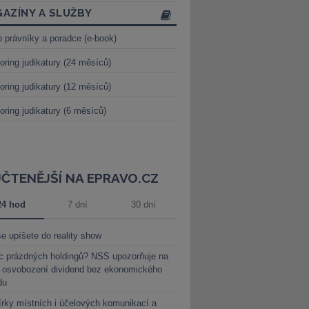
AZÍNY A SLUŽBY
o právníky a poradce (e-book)
oring judikatury (24 měsíců)
oring judikatury (12 měsíců)
oring judikatury (6 měsíců)
JČTENĚJŠÍ NA EPRAVO.CZ
24 hod
7 dní
30 dní
e upíšete do reality show
c prázdných holdingů? NSS upozorňuje na
y osvobození dividend bez ekonomického
du
rky místních i účelových komunikací a