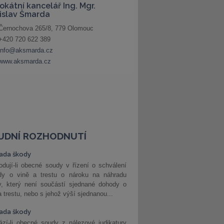
UDNÍ ROZHODNUTÍ
ada škody
dují-li obecné soudy v řízení o schválení
dy o vině a trestu o nároku na náhradu
y, který není součástí sjednané dohody o
a trestu, nebo s jehož výší sjednanou...
ada škody
zí-li obecné soudy z nálezové judikatury