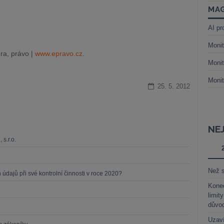
MAG
AI pr
Monit
ra, právo |
www.epravo.cz
.
Monit
Monit
25. 5. 2012
NE
s.r.o.
Než s
dajů při své kontrolní činnosti v roce 2020?
Kone
limit
důvo
Uzaví