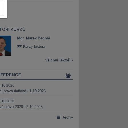
TOŘI KURZŮ
Mgr. Marek Bednář
Mgr. Veronika 
Kurzy lektora
Kurzy lektora
všichni lektoři
FERENCE
1.10.2026
ní právo daňové - 1.10.2026
2.10.2026
é právo 2026 - 2.10.2026
Archiv