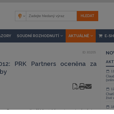
ÁZORY
SOUDNÍ ROZHODNUTÍ
AKTUÁLNĚ
E-S
NO
ID: 83205
AKT
12: PRK Partners oceněna za
žby
1
Claud
(onli
1
ChatG
živé 
1
rs Europe za nejlepší klientský servis mezi právními
Gemin