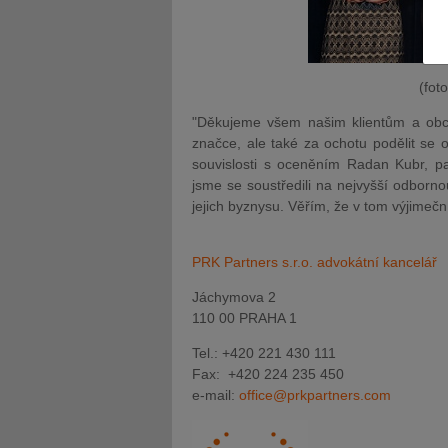
(fot
"Děkujeme všem našim klientům a obch
JUDr. Tomáš Nielsen
JUDr. Tom
značce, ale také za ochotu podělit se 
Kurzy lektora
Kurzy le
souvislosti s oceněním Radan Kubr, p
jsme se soustředili na nejvyšší odborno
jejich byznysu. Věřím, že v tom výjimečn
PRK Partners s.r.o. advokátní kancelář
Jáchymova 2
110 00 PRAHA 1
Tel.: +420 221 430 111
Fax: +420 224 235 450
e-mail:
office@prkpartners.com