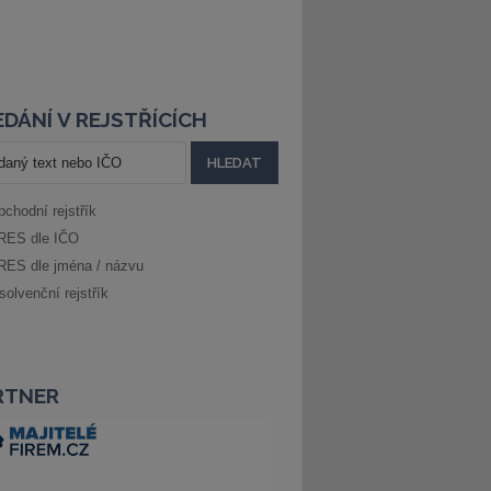
DÁNÍ V REJSTŘÍCÍCH
bchodní rejstřík
RES dle IČO
RES dle jména / názvu
solvenční rejstřík
RTNER