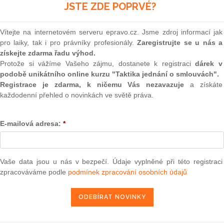
ve čtvrtek 10. května 2012 v Amsterodamu předáno
(onli
JSTE ZDE POPRVÉ?
2
Prakt
Vítejte na internetovém serveru epravo.cz. Jsme zdroj informací jak
smluv
pro laiky, tak i pro právníky profesionály.
Zaregistrujte se u nás a
enomovaným týmem desítek hodnotitelů ze světoznámé
získejte zdarma řadu výhod.
upráci s Lex Mundi, kteří se pro své nominace v průběhu
0
Protože si vážíme Vašeho zájmu, dostanete k registraci
dárek v
národních firem po celé Evropě. Právníci z PRK Partners
Prakt
judik
podobě unikátního online kurzu "Taktika jednání o smlouvách".
or Excellence již podruhé. V listopadu 2011 vyhrála PRK
Registrace je zdarma, k ničemu Vás nezavazuje
a získáte
enu udělovanou právním firmám v České republice, když byla
každodenní přehled o novinkách ve světě práva.
ím vítězem v soutěži Právnická firma roku 2011 pro domácí
ONL
Vnos
E-mailová adresa:
*
valor
soud
Výpo
neom
Vaše data jsou u nás v bezpečí. Údaje vyplněné při této registraci
zpracováváme podle
podmínek zpracování osobních údajů
Nová 
Změn
energ
Čern