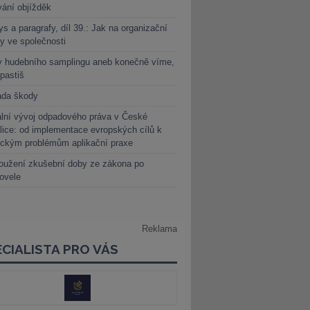
vání objížděk
s a paragrafy, díl 39.: Jak na organizační
y ve společnosti
y hudebního samplingu aneb konečně víme,
 pastiš
ada škody
lní vývoj odpadového práva v České
lice: od implementace evropských cílů k
ickým problémům aplikační praxe
oužení zkušební doby ze zákona po
novele