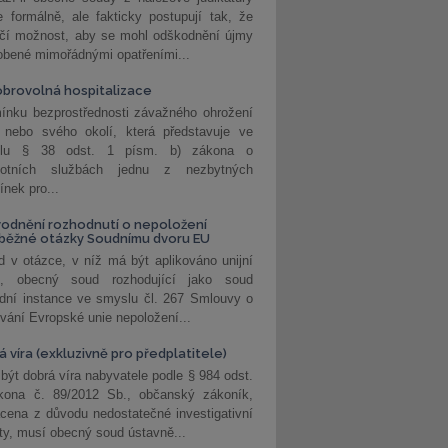
 formálně, ale fakticky postupují tak, že
učí možnost, aby se mohl odškodnění újmy
obené mimořádnými opatřeními...
brovolná hospitalizace
ínku bezprostřednosti závažného ohrožení
 nebo svého okolí, která představuje ve
lu § 38 odst. 1 písm. b) zákona o
votních službách jednu z nezbytných
nek pro...
odnění rozhodnutí o nepoložení
běžné otázky Soudnímu dvoru EU
 v otázce, v níž má být aplikováno unijní
o, obecný soud rozhodující jako soud
dní instance ve smyslu čl. 267 Smlouvy o
vání Evropské unie nepoložení...
 víra (exkluzivně pro předplatitele)
 být dobrá víra nabyvatele podle § 984 odst.
kona č. 89/2012 Sb., občanský zákoník,
cena z důvodu nedostatečné investigativní
ity, musí obecný soud ústavně...