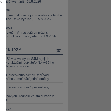
ne - živé vysílání) - 18.8.2026
x
5.08.2026
ické využití AI nástrojů při analýze a tvorbě
 (online - živé vysílání) - 25.8.2026
1.09.2026
ické využití AI nástrojů při práci s
aturou (online - živé vysílání) - 1.9.2026
INE KURZY
y ze SJM a vnosy do SJM a jejich
izace v aktuální judikatuře Nejvyššího
u a Ústavního soudu
věď z pracovního poměru z důvodu
luveného zameškání jedné směny
„tlačítková povinnost“ pro e-shopy
a cenových ujednání ve smlouvách v
etice
é stavby