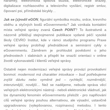
náramky, elektronická spisová služba, elektronické dražby,
digitalizace rozhlasového a televizního vysílání, registr smluv,
čipovaní psi, příměstské bicykly…
Jak se (z)rodil eGON
, figurální symbolika mozku, srdce, krevního
oběhu a styčných bodů eGovernmentu? Jak vznikala kontaktní
místa veřejné správy zvaná
Czech POINT
? To ilustrativně a
názorně přibližují stejnojmenné publikace vydané péčí vysoké
školy CEVRO Institut, kde v rámci studijního programu Praxe
veřejné správy probíhají přednáškové a seminární cykly o
eGovernmentu. Záměrem je prohloubit povědomí o jeho
přednostech i slabinách a přispět ke snazší orientaci v online
životě vykonavatelů i klientů veřejné správy.
Ostatně nejen modernizaci veřejné správy provází provokativní
bonmot:
modernost má charakter intoxikace – buď potřebujeme
zvýšit dávku nebo vyměnit jed – rychlejší, rozměrnější,
intenzivnější, novější…
Než se nadějeme, nebude správa věcí
veřejných elektronickými nástroji - neboli elektronické vládnutí, jak
lze dynamický fenomén eGovernmentu přeložit - pro naplňování
cílů veřejné správy pouhou alternativou, ale výsadní, ustavičně
upgradovanou (vylepšovanou, rozpínavou) metodou. I tento