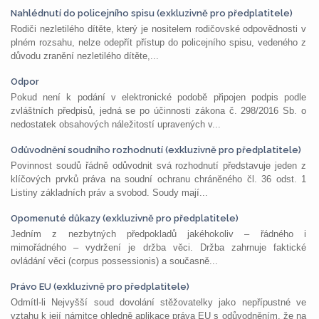
Nahlédnutí do policejního spisu (exkluzivně pro předplatitele)
Rodiči nezletilého dítěte, který je nositelem rodičovské odpovědnosti v
plném rozsahu, nelze odepřít přístup do policejního spisu, vedeného z
důvodu zranění nezletilého dítěte,...
Odpor
Pokud není k podání v elektronické podobě připojen podpis podle
zvláštních předpisů, jedná se po účinnosti zákona č. 298/2016 Sb. o
nedostatek obsahových náležitostí upravených v...
Odůvodnění soudního rozhodnutí (exkluzivně pro předplatitele)
Povinnost soudů řádně odůvodnit svá rozhodnutí představuje jeden z
klíčových prvků práva na soudní ochranu chráněného čl. 36 odst. 1
Listiny základních práv a svobod. Soudy mají...
Opomenuté důkazy (exkluzivně pro předplatitele)
Jedním z nezbytných předpokladů jakéhokoliv – řádného i
mimořádného – vydržení je držba věci. Držba zahrnuje faktické
ovládání věci (corpus possessionis) a současně...
Právo EU (exkluzivně pro předplatitele)
Odmítl-li Nejvyšší soud dovolání stěžovatelky jako nepřípustné ve
vztahu k její námitce ohledně aplikace práva EU s odůvodněním, že na