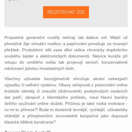
REGISTROVAT ZDE
Propastné generační rozdíly nehrají tak dalece roli. Mládí už
převážně žije virtuální realitou a papírování považuje za muzejní
přežitek. Produktivní věk zase děsí vidina chronicky duplicitního
souběhu lejster a elektronických dokumentů. Nejvíce kuráže při
vstupu do umělého světa tak projevují senioři, konzervativně
odchovaní jistotou hmatatelných listin.
Všechny uživatele bezvýjimečně ohrožuje akutní nebezpečí
výpadku či selhání systému. Obavy veřejnosti z potenciální online
krádeže identity či zneužití (dobrovolně) poskytnutých osobních
dat patří, alespoň z klientského pohledu, mezi hlavní bariéry
širšího využívání online služeb. Příčinou je také nízká motivace -
co mi to přinese?! Bude to skutečně levnější, rychlejší, uživatelsky
vlídnější a přinejmenším srovnatelně bezpečné jako doposud
klasická tištěná byrokracie?