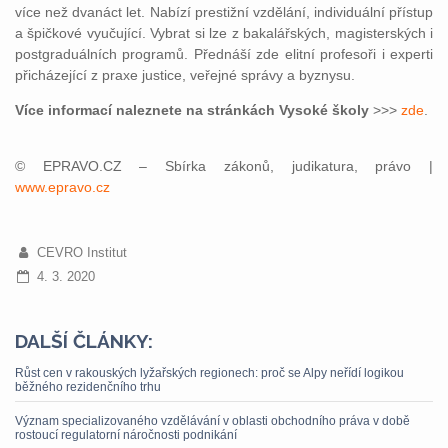
více než dvanáct let. Nabízí prestižní vzdělání, individuální přístup
a špičkové vyučující. Vybrat si lze z bakalářských, magisterských i
postgraduálních programů. Přednáší zde elitní profesoři i experti
přicházející z praxe justice, veřejné správy a byznysu.
Více informací naleznete na stránkách Vysoké školy
>>>
zde
.
© EPRAVO.CZ – Sbírka zákonů, judikatura, právo |
www.epravo.cz
CEVRO Institut
4. 3. 2020
DALŠÍ ČLÁNKY:
Růst cen v rakouských lyžařských regionech: proč se Alpy neřídí logikou
běžného rezidenčního trhu
Význam specializovaného vzdělávání v oblasti obchodního práva v době
rostoucí regulatorní náročnosti podnikání