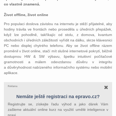
co vlastně znamená.
Život offline, život online
Pro populaci doslova závislou na internetu je stěží přijatelné, aby
hodiny trávila ve frontách nebo proseděla u úředních přepážek,
když lze pohodlně, takříkajíc od stolu, z domova, kvantum
obchodních i úředních záležitostí vyřídit na dálku, skrze klávesnici
PC nebo displej chytrého telefonu. Aby se život offline rázem
proměnil v život online, stačí mít slušné internetové pokrytí, běžně
dostupnou HW & SW výbavu, špetku intuitivní počítačové
gramotnosti a málem odevzdanou důvěru v integritu
a důvěryhodnost nabízeného informačního systému nebo mobilní
aplikace.
Reklama
Nemáte ještě registraci na epravo.cz?
Registrujte se, získejte řadu výhod a jako dárek Vám
zašleme aktuální online kurz na využití umělé inteligence v
praxi.