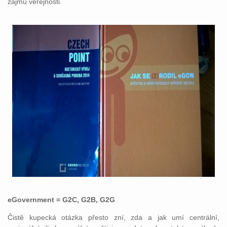
zájmu veřejnosti.
eGovernment = G2C, G2B, G2G
Čistě kupecká otázka přesto zní, zda a jak umí centrální,