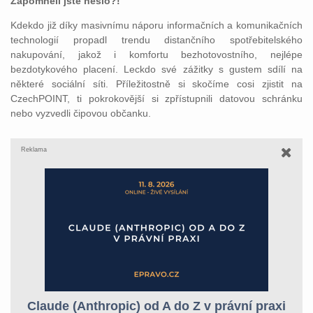
Zapomněli jste heslo?!
Kdekdo již díky masivnímu náporu informačních a komunikačních
technologií propadl trendu distančního spotřebitelského
nakupování, jakož i komfortu bezhotovostního, nejlépe
bezdotykového placení. Leckdo své zážitky s gustem sdílí na
některé sociální síti. Příležitostně si skočíme cosi zjistit na
CzechPOINT, ti pokrokovější si zpřístupnili datovou schránku
nebo vyzvedli čipovou občanku.
Reklama
Claude (Anthropic) od A do Z v právní praxi