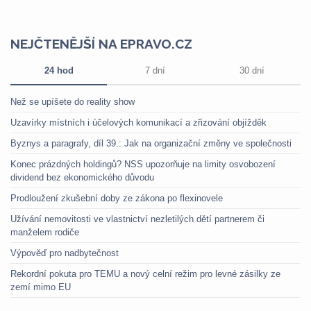
NEJČTENĚJŠÍ NA EPRAVO.CZ
24 hod
7 dní
30 dní
Než se upíšete do reality show
Uzavírky místních i účelových komunikací a zřizování objížděk
Byznys a paragrafy, díl 39.: Jak na organizační změny ve společnosti
Konec prázdných holdingů? NSS upozorňuje na limity osvobození
dividend bez ekonomického důvodu
Prodloužení zkušební doby ze zákona po flexinovele
Užívání nemovitosti ve vlastnictví nezletilých dětí partnerem či
manželem rodiče
Výpověď pro nadbytečnost
Rekordní pokuta pro TEMU a nový celní režim pro levné zásilky ze
zemí mimo EU