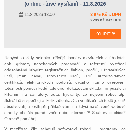
(online - živé vysílání) - 11.8.2026
11.8.2026 13:00
3 975 Kč s DPH
3 285 Kč bez DPH
KOUPIT
Nebývá to vždy selanka: dřívější bariéry otevíracích a úředních
dob, grimasy neochotných prodavačů a referentů vystřídal
odosobněný labyrint registračních šablon, profilů, uživatelských
účtů, jmen, hesel, šifrovacích klíčů, PINů, autorizovaných
certifikátů, elektronických podpisů, dvojího trojího ověřování
totožnosti pomocí kódů, telefonu, dokazování skládáním puzzle či
klikáním na semafory, auta, hydranty, že nejsem robot atp.
Schválně si spočítejte, kolik zdlouhavých verifikačních testů jste již
absolvovali, a jestli při přihlašování na kdysi navštívené webové
stránky obstála paměť vaše nebo internetu?! Soubory cookies?
Otravně pomáhají.
V mezičase čile sabotují softwaroví roboti – programy, co