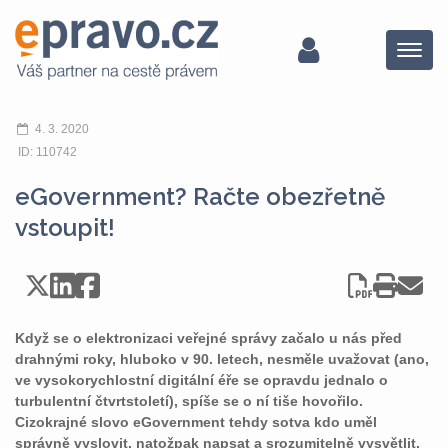
Menu
4. 3. 2020
ID: 110742
eGovernment? Račte obezřetně
vstoupit!
Když se o elektronizaci veřejné správy začalo u nás před
drahnými roky, hluboko v 90. letech, nesměle uvažovat (ano,
ve vysokorychlostní digitální éře se opravdu jednalo o
turbulentní čtvrtstoletí), spíše se o ní tiše hovořilo.
Cizokrajné slovo eGovernment tehdy sotva kdo uměl
správně vyslovit, natožpak napsat a srozumitelně vysvětlit,