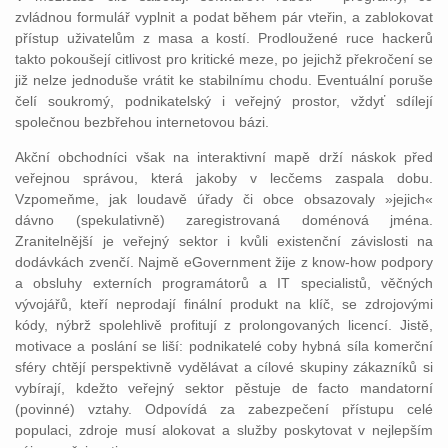
zvládnou formulář vyplnit a podat během pár vteřin, a zablokovat
přístup uživatelům z masa a kostí. Prodloužené ruce hackerů
takto pokoušejí citlivost pro kritické meze, po jejichž překročení se
již nelze jednoduše vrátit ke stabilnímu chodu. Eventuální poruše
čelí soukromý, podnikatelský i veřejný prostor, vždyť sdílejí
společnou bezbřehou internetovou bázi.
Akční obchodníci však na interaktivní mapě drží náskok před
veřejnou správou, která jakoby v lecčems zaspala dobu.
Vzpomeňme, jak loudavě úřady či obce obsazovaly »jejich«
dávno (spekulativně) zaregistrovaná doménová jména.
Zranitelnější je veřejný sektor i kvůli existenční závislosti na
dodávkách zvenčí. Najmě eGovernment žije z know-how podpory
a obsluhy externích programátorů a IT specialistů, věčných
vývojářů, kteří neprodají finální produkt na klíč, se zdrojovými
kódy, nýbrž spolehlivě profitují z prolongovaných licencí. Jistě,
motivace a poslání se liší: podnikatelé coby hybná síla komerční
sféry chtějí perspektivně vydělávat a cílové skupiny zákazníků si
vybírají, kdežto veřejný sektor pěstuje de facto mandatorní
(povinné) vztahy. Odpovídá za zabezpečení přístupu celé
populaci, zdroje musí alokovat a služby poskytovat v nejlepším