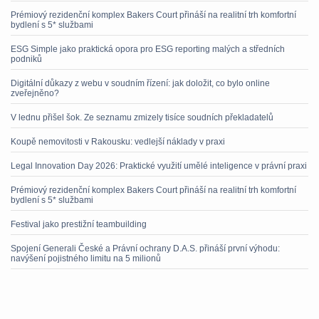
Prémiový rezidenční komplex Bakers Court přináší na realitní trh komfortní
bydlení s 5* službami
ESG Simple jako praktická opora pro ESG reporting malých a středních
podniků
Digitální důkazy z webu v soudním řízení: jak doložit, co bylo online
zveřejněno?
V lednu přišel šok. Ze seznamu zmizely tisíce soudních překladatelů
Koupě nemovitosti v Rakousku: vedlejší náklady v praxi
Legal Innovation Day 2026: Praktické využití umělé inteligence v právní praxi
Prémiový rezidenční komplex Bakers Court přináší na realitní trh komfortní
bydlení s 5* službami
Festival jako prestižní teambuilding
Spojení Generali České a Právní ochrany D.A.S. přináší první výhodu:
navýšení pojistného limitu na 5 milionů