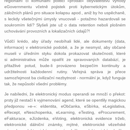
regionální či komunální politici »prodat« obyvatelstvu výhody
eGovernmentu včetně pojistek proti kybernetickým útokům,
záložních plánů pro situace kolapsu apod., aniž by ho uspěchaně,
s leckdy všetečnými úmysly vnucovali - potažmo hazardovali se
soukromím lidí? Slyšeli jste už o data retention neboli plošném
uchovávání provozních a lokalizačních údajů?!
Vůdčí krédo, aby úřady neobíhali lidé, ale dokumenty (data,
informace) v elektronické podobě, a že je nesmysl, aby občané
museli v úředním styku dokola prokazovat skutečnosti, které
si administrativa může opatřit ze spravovaných databází, je
přitažlivé potud, bude-li provázeno bezpečím kontinuity a
udržitelnosti každodenní rutiny. Veřejná správa je přece
samozřejmost ba civilizační nezbytnost - normální je, když funguje
tak, že nepůsobí všední problémy.
Je nabíledni, že elektronický modus operandi se množí o překot:
prsty již nestačí k vyjmenování agend, které se opentlily magickou
předponou »e-«: eIdentita, eObčanka, eSbírka, eLegislativa,
eRecept, eNeschopenka, eLearning, eTesting, eProcurement,
eFakturace, eJízdenka, eVoting, elektronická evidence tržeb,
elektronické dálniční známky, mýtné, elektronické vězeňské