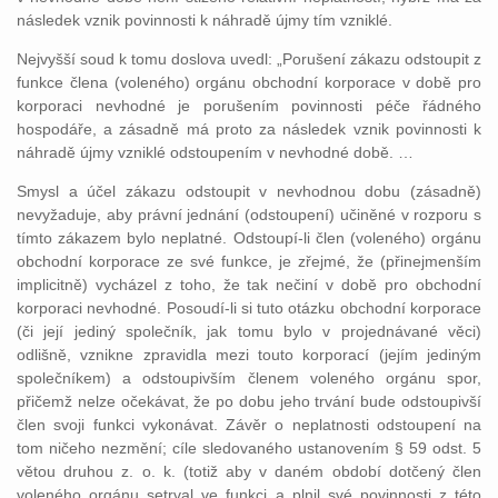
následek vznik povinnosti k náhradě újmy tím vzniklé.
Nejvyšší soud k tomu doslova uvedl: „Porušení zákazu odstoupit z
funkce člena (voleného) orgánu obchodní korporace v době pro
korporaci nevhodné je porušením povinnosti péče řádného
hospodáře, a zásadně má proto za následek vznik povinnosti k
náhradě újmy vzniklé odstoupením v nevhodné době. …
Smysl a účel zákazu odstoupit v nevhodnou dobu (zásadně)
nevyžaduje, aby právní jednání (odstoupení) učiněné v rozporu s
tímto zákazem bylo neplatné. Odstoupí-li člen (voleného) orgánu
obchodní korporace ze své funkce, je zřejmé, že (přinejmenším
implicitně) vycházel z toho, že tak nečiní v době pro obchodní
korporaci nevhodné. Posoudí-li si tuto otázku obchodní korporace
(či její jediný společník, jak tomu bylo v projednávané věci)
odlišně, vznikne zpravidla mezi touto korporací (jejím jediným
společníkem) a odstoupivším členem voleného orgánu spor,
přičemž nelze očekávat, že po dobu jeho trvání bude odstoupivší
člen svoji funkci vykonávat. Závěr o neplatnosti odstoupení na
tom ničeho nezmění; cíle sledovaného ustanovením § 59 odst. 5
větou druhou z. o. k. (totiž aby v daném období dotčený člen
voleného orgánu setrval ve funkci a plnil své povinnosti z této