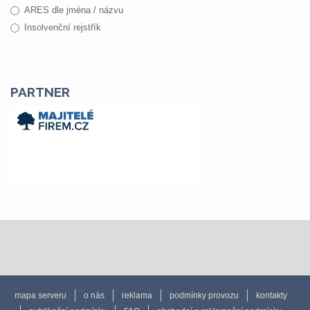
ARES dle jména / názvu
Insolvenční rejstřík
PARTNER
mapa serveru
o nás
reklama
podmínky provozu
kontakty