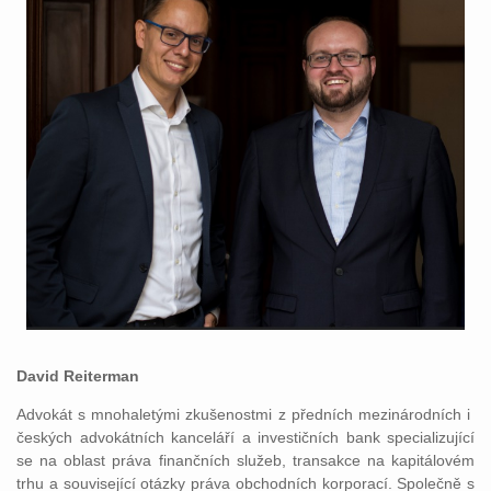
David Reiterman
Advokát s mnohaletými zkušenostmi z předních mezinárodních i
českých advokátních kanceláří a investičních bank specializující
se na oblast práva finančních služeb, transakce na kapitálovém
trhu a související otázky práva obchodních korporací. Společně s