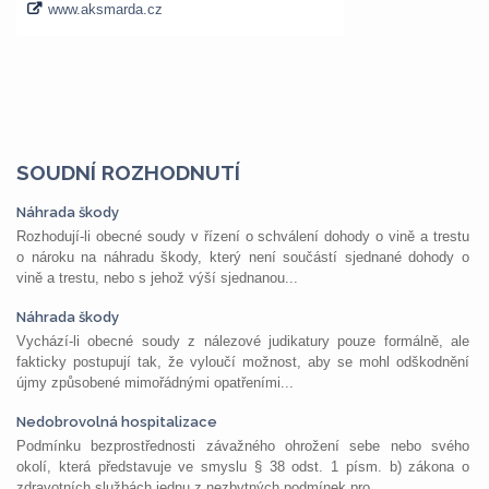
SOUDNÍ ROZHODNUTÍ
Náhrada škody
Rozhodují-li obecné soudy v řízení o schválení dohody o vině a trestu
o nároku na náhradu škody, který není součástí sjednané dohody o
vině a trestu, nebo s jehož výší sjednanou...
Náhrada škody
Vychází-li obecné soudy z nálezové judikatury pouze formálně, ale
fakticky postupují tak, že vyloučí možnost, aby se mohl odškodnění
újmy způsobené mimořádnými opatřeními...
Nedobrovolná hospitalizace
Podmínku bezprostřednosti závažného ohrožení sebe nebo svého
okolí, která představuje ve smyslu § 38 odst. 1 písm. b) zákona o
zdravotních službách jednu z nezbytných podmínek pro...