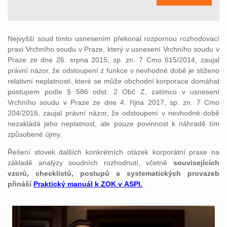
Nejvyšší soud tímto usnesením překonal rozpornou rozhodovací
praxi Vrchního soudu v Praze, který v usnesení Vrchního soudu v
Praze ze dne 26. srpna 2015, sp. zn. 7 Cmo 615/2014, zaujal
právní názor, že odstoupení z funkce v nevhodné době je stiženo
relativní neplatností, které se může obchodní korporace domáhat
postupem podle § 586 odst. 2 Obč Z, zatímco v usnesení
Vrchního soudu v Praze ze dne 4. října 2017, sp. zn. 7 Cmo
204/2016, zaujal právní názor, že odstoupení v nevhodné době
nezakládá jeho neplatnost, ale pouze povinnost k náhradě tím
způsobené újmy.
Řešení stovek dalších konkrétních otázek korporátní praxe na
základě analýzy soudních rozhodnutí, včetně
souvisejících
vzorů, checklistů, postupů a systematických provazeb
přináší
Praktický manuál k ZOK v ASPI.