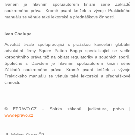
Ivanem je hlavním spoluautorem knižní série Základů
soukromého práva. Kromě psaní knížek a vývoje Praktického
manuálu se věnuje také lektorské a přednáškové činnosti.
Ivan Chalupa
Advokát trvale spolupracující s pražskou kanceláří globální
advokátní firmy Squire Patton Boggs specializující se vedle
korporátního práva též na oblast regulatoriky a soudních sporů.
Společně s Davidem je hlavním spoluautorem knižní série
Základů soukromého práva. Kromě psaní knížek a vývoje
Praktického manuálu se věnuje také lektorské a přednáškové
činnosti.
© EPRAVO.CZ – Sbírka zákonů, judikatura, právo |
www.epravo.cz
Wolters Kluwer ČR