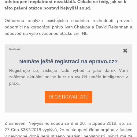
odstoupení neplatnost nezakládá. Čekalo se tedy, jak se k
této právní otázce postaví Nejvyšší soud.
Odbornou analýzu existujících soudních rozhodnutí provedli
odborníci na korporátní právo Ivan Chalupa a David Reiterman a
odpověď na výše uvedenou otázku zní: NE
Reklama
Nemáte ještě registraci na epravo.cz?
Registrujte se, získejte řadu výhod a jako dárek Vám
zašleme aktuální online kurz na využití umělé inteligence v
praxi.
REGISTROVAT ZDE
Z usnesení Nejvyššího soudu ze dne 20. listopadu 2019, sp. zn.
27 Cdo 3367/2019
vyplývá, že odstoupení člena orgánu z funkce
v nevhodné době není stiženo relativní neplatností, nýbrž má za