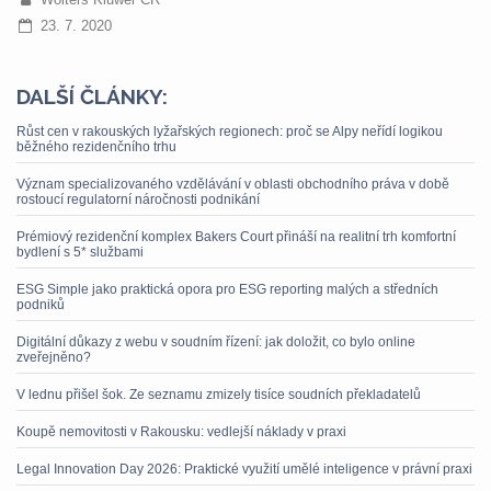
23. 7. 2020
DALŠÍ ČLÁNKY:
Růst cen v rakouských lyžařských regionech: proč se Alpy neřídí logikou
běžného rezidenčního trhu
Význam specializovaného vzdělávání v oblasti obchodního práva v době
rostoucí regulatorní náročnosti podnikání
Prémiový rezidenční komplex Bakers Court přináší na realitní trh komfortní
bydlení s 5* službami
ESG Simple jako praktická opora pro ESG reporting malých a středních
podniků
Digitální důkazy z webu v soudním řízení: jak doložit, co bylo online
zveřejněno?
V lednu přišel šok. Ze seznamu zmizely tisíce soudních překladatelů
Koupě nemovitosti v Rakousku: vedlejší náklady v praxi
Legal Innovation Day 2026: Praktické využití umělé inteligence v právní praxi