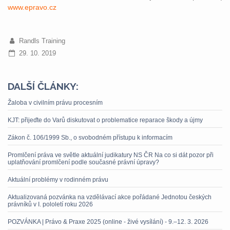
www.epravo.cz
Randls Training
29. 10. 2019
DALŠÍ ČLÁNKY:
Žaloba v civilním právu procesním
KJT: přijeďte do Varů diskutovat o problematice reparace škody a újmy
Zákon č. 106/1999 Sb., o svobodném přístupu k informacím
Promlčení práva ve světle aktuální judikatury NS ČR Na co si dát pozor při
uplatňování promlčení podle současné právní úpravy?
Aktuální problémy v rodinném právu
Aktualizovaná pozvánka na vzdělávací akce pořádané Jednotou českých
právníků v I. pololetí roku 2026
POZVÁNKA | Právo & Praxe 2025 (online - živé vysílání) - 9.–12. 3. 2026