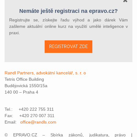
Nemáte ještě registraci na epravo.cz?
Registrujte se, získejte řadu výhod a jako dárek Vám
zašleme aktuální online kurz na využití umělé inteligence v
praxi.
REGISTROVAT ZDE
Randl Partners, advokátní kancelář, s. r. o
Tetris Office Building
Budějovická 1550/15a
140 00 – Praha 4
Tel.: +420 222 755 311
Fax: +420 270 007 311
Email:
office@randls.com
© EPRAVO.CZ – Sbírka zákonů, judikatura, právo |