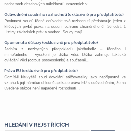
nedostatek obsahových náležitostí upravených v...
Odůvodnění soudního rozhodnutí (exkluzivně pro předplatitele)
Povinnost soudů řádně odůvodnit svá rozhodnutí představuje jeden z
klíčových prvků práva na soudní ochranu chráněného čl. 36 odst. 1
Listiny základních práv a svobod. Soudy mají...
Opomenuté důkazy (exkluzivně pro předplatitele)
Jedním z nezbytných předpokladů jakéhokoliv – řádného i
mimořádného – vydržení je držba věci. Držba zahrnuje faktické
ovládání věci (corpus possessionis) a současně...
Právo EU (exkluzivně pro předplatitele)
Odmítl-li Nejvyšší soud dovolání stěžovatelky jako nepřípustné ve
vztahu k její námitce ohledně aplikace práva EU s odůvodněním, že na
uvedené otázce není napadené rozhodnutí...
HLEDÁNÍ V REJSTŘÍCÍCH