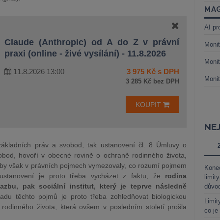
MAG
AI pr
Claude (Anthropic) od A do Z v právní
Monit
praxi (online - živé vysílání) - 11.8.2026
Monit
11.8.2026 13:00
3 975 Kč s DPH
Monit
3 285 Kč bez DPH
KOUPIT
NE
 základních práv a svobod, tak ustanovení čl. 8 Úmluvy o
obod, hovoří v obecné rovině o ochraně rodinného života,
ž by však v právních pojmech vymezovaly, co rozumí pojmem
Kone
to ustanovení je proto třeba vycházet z faktu, že
rodina
limit
azbu, pak sociální institut, který je teprve následně
důvo
kladu těchto pojmů je proto třeba zohledňovat biologickou
Limit
a rodinného života, která ovšem v posledním století prošla
co je