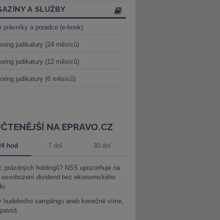
AZÍNY A SLUŽBY
o právníky a poradce (e-book)
oring judikatury (24 měsíců)
oring judikatury (12 měsíců)
oring judikatury (6 měsíců)
JČTENĚJŠÍ NA EPRAVO.CZ
24 hod
7 dní
30 dní
c prázdných holdingů? NSS upozorňuje na
y osvobození dividend bez ekonomického
du
y hudebního samplingu aneb konečně víme,
 pastiš