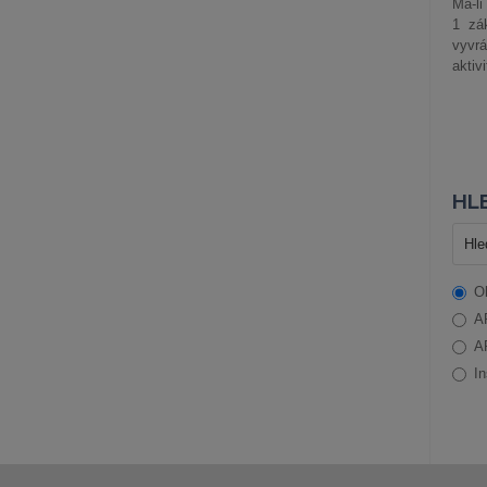
Má-li
1 zá
vyvrá
aktiv
HLE
O
A
A
In