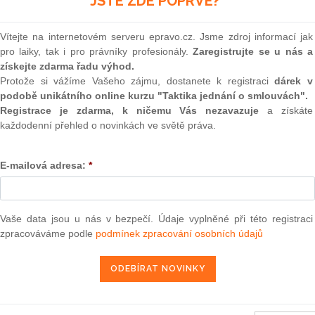
JSTE ZDE POPRVÉ?
(onli
ckým přístupem představuje vynikající pomůcku nejen pro
2
Vítejte na internetovém serveru epravo.cz. Jsme zdroj informací jak
ro odbornou či laickou veřejnost. Zároveň provázaností
Prakt
pro laiky, tak i pro právníky profesionály.
Zaregistrujte se u nás a
smluv
ními rozhodnutími přispívá k širšímu pochopení této oblasti
získejte zdarma řadu výhod.
0
Protože si vážíme Vašeho zájmu, dostanete k registraci
dárek v
Prakt
podobě unikátního online kurzu "Taktika jednání o smlouvách".
judik
Registrace je zdarma, k ničemu Vás nezavazuje
a získáte
každodenní přehled o novinkách ve světě práva.
ONL
epravo.cz?
E-mailová adresa:
*
Vnos
valor
a jako dárek Vám zašleme aktuální online kurz na využití
soud
Výpo
Vaše data jsou u nás v bezpečí. Údaje vyplněné při této registraci
neom
REGISTROVAT ZDE
zpracováváme podle
podmínek zpracování osobních údajů
Nová 
Změn
energ
ostavení dítěte
ěk Stuchlík
Čern