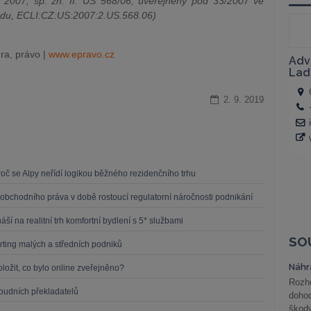
2007, sp. zn. II. ÚS 568/06, uveřej­něný pod 33/2007 ve
udu, ECLI:CZ:US:2007:2.US.568.06)
ra, právo |
www.epravo.cz
2. 9. 2019
oč se Alpy neřídí logikou běžného rezidenčního trhu
obchodního práva v době rostoucí regulatorní náročnosti podnikání
í na realitní trh komfortní bydlení s 5* službami
SO
ting malých a středních podniků
Náhr
oložit, co bylo online zveřejněno?
Rozho
soudních překladatelů
doho
škod