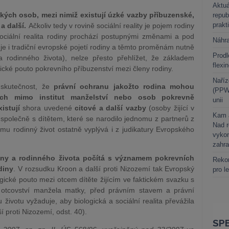
Aktuá
kých osob, mezi nimiž existují úzké vazby příbuzenské,
repub
prakt
a další.
Ačkoliv tedy v rovině sociální reality je pojem rodiny
ociální realita rodiny prochází postupnými změnami a pod
Náhr
ňuje i tradiční evropské pojetí rodiny a těmto proměnám nutně
Prodl
 rodinného života), nelze přesto přehlížet, že základem
flexi
ické pouto pokrevního příbuzenství mezi členy rodiny.
Naříz
 skutečnost, že
právní ochranu jakožto rodina mohou
(PPWR
cích mimo institut manželství nebo osob pokrevně
unii
xistují
shora uvedené
citové a další vazby
(osoby žijící v
Kam a
í společně s dítětem, které se narodilo jednomu z partnerů z
Nad 
jmu rodinný život ostatně vyplývá i z judikatury Evropského
vykon
zahra
diny a rodinného života počítá s významem pokrevních
Rekor
diny
. V rozsudku Kroon a další proti Nizozemí tak Evropský
pro l
ogické pouto mezi otcem dítěte žijícím ve faktickém svazku s
 otcovství manžela matky, před právním stavem a právní
životu vyžaduje, aby biologická a sociální realita převážila
proti Nizozemí, odst. 40).