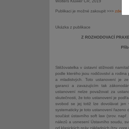
Wolters Kluwer ČR, 2019
Publikaci je možné zakoupit >>>
zde
.
Ukázka z publikace
Z ROZHODOVACÍ PRAXE
JUDr. Tomáš Nielsen
JUDr. Tom
Kurzy lektora
Kurzy le
Příb
Stěžovatelka v ústavní stížnosti namíta
podle kterého jsou rodičovství a rodina
a mladistvých. Toto ustanovení je ze 
garanci a zavazujícím tak zákonodárce
ustanovení nelze považovat za ustano
skutečnosti, že toto ustanovení je podř
svobod se jej totiž lze dovolávat jen
systematicky je toto ustanovení řazeno 
součást ústavního soft law (srov. např.
nálezů a usnesení Ústavního soudu, svaz
od klasických práv základních (tzv. core r