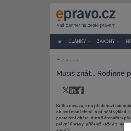
ČLÁNKY
ZÁKONY
N
2. 9. 2019
Musíš znát... Rodinné 
Kniha navazuje na předchozí učebnici
oblasti manželství, a přináší výklad
postavení dítěte. Autoři čtenářům pře
právní úpravy, přičemž každý z nich j
soudů).