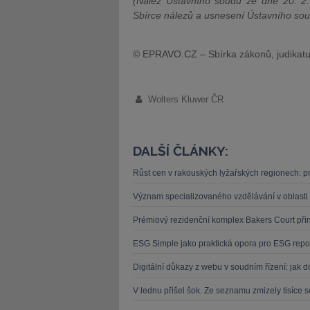
(Nález Ústavního soudu ze dne 20. 2. 
Sbírce nálezů a usnesení Ústavního so
© EPRAVO.CZ – Sbírka zákonů, judikatu
Wolters Kluwer ČR
DALŠÍ ČLÁNKY:
Růst cen v rakouských lyžařských regionech: pr
Význam specializovaného vzdělávání v oblasti 
Prémiový rezidenční komplex Bakers Court přináš
ESG Simple jako praktická opora pro ESG repor
Digitální důkazy z webu v soudním řízení: jak d
V lednu přišel šok. Ze seznamu zmizely tisíce 