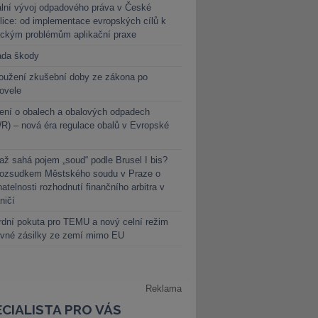
lní vývoj odpadového práva v České
lice: od implementace evropských cílů k
ickým problémům aplikační praxe
ada škody
oužení zkušební doby ze zákona po
novele
ení o obalech a obalových odpadech
) – nová éra regulace obalů v Evropské
ž sahá pojem „soud“ podle Brusel I bis?
rozsudkem Městského soudu v Praze o
atelnosti rozhodnutí finančního arbitra v
ničí
dní pokuta pro TEMU a nový celní režim
evné zásilky ze zemí mimo EU