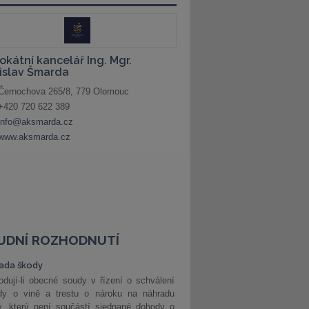
UDNÍ ROZHODNUTÍ
ada škody
dují-li obecné soudy v řízení o schválení
dy o vině a trestu o nároku na náhradu
y, který není součástí sjednané dohody o