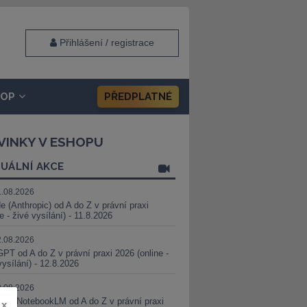
Přihlášení / registrace
HOP
PŘEDPLATNÉ
VINKY V ESHOPU
UÁLNÍ AKCE
1.08.2026
e (Anthropic) od A do Z v právní praxi
ne - živé vysílání) - 11.8.2026
2.08.2026
PT od A do Z v právní praxi 2026 (online -
vysílání) - 12.8.2026
8.08.2026
i a NotebookLM od A do Z v právní praxi
x