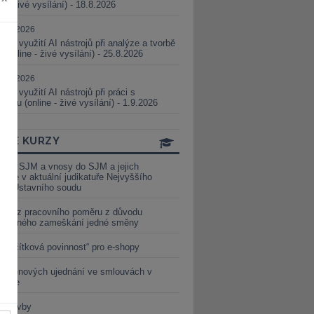
ne - živé vysílání) - 18.8.2026
5.08.2026
ické využití AI nástrojů při analýze a tvorbě
 (online - živé vysílání) - 25.8.2026
1.09.2026
ické využití AI nástrojů při práci s
aturou (online - živé vysílání) - 1.9.2026
INE KURZY
y ze SJM a vnosy do SJM a jejich
izace v aktuální judikatuře Nejvyššího
u a Ústavního soudu
věď z pracovního poměru z důvodu
luveného zameškání jedné směny
„tlačítková povinnost“ pro e-shopy
a cenových ujednání ve smlouvách v
etice
é stavby