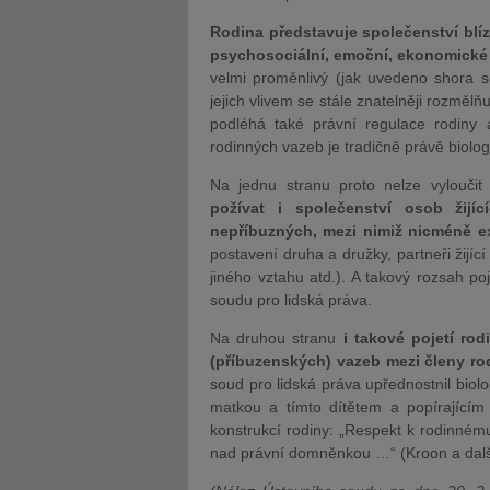
Rodina představuje společenství blíz
psychosociální, emoční, ekonomické 
velmi proměnlivý (jak uvedeno shora s
jejich vlivem se stále znatelněji rozměl
podléhá také právní regulace rodiny a
rodinných vazeb je tradičně právě biolog
Na jednu stranu proto nelze vyloučit
požívat i společenství osob žijí
nepříbuzných, mezi nimiž nicméně e
postavení druha a družky, partneři žijíc
jiného vztahu atd.). A takový rozsah po
soudu pro lidská práva.
Na druhou stranu
i takové pojetí ro
(příbuzenských) vazeb mezi členy ro
soud pro lidská práva upřednostnil biol
matkou a tímto dítětem a popírajícím
konstrukcí rodiny: „Respekt k rodinnému 
nad právní domněnkou …“ (Kroon a další 