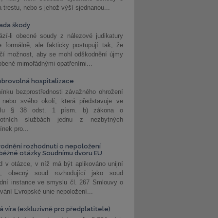
a trestu, nebo s jehož výší sjednanou...
ada škody
zí-li obecné soudy z nálezové judikatury
 formálně, ale fakticky postupují tak, že
učí možnost, aby se mohl odškodnění újmy
obené mimořádnými opatřeními...
brovolná hospitalizace
ínku bezprostřednosti závažného ohrožení
 nebo svého okolí, která představuje ve
lu § 38 odst. 1 písm. b) zákona o
votních službách jednu z nezbytných
nek pro...
odnění rozhodnutí o nepoložení
běžné otázky Soudnímu dvoru EU
 v otázce, v níž má být aplikováno unijní
o, obecný soud rozhodující jako soud
dní instance ve smyslu čl. 267 Smlouvy o
vání Evropské unie nepoložení...
 víra (exkluzivně pro předplatitele)