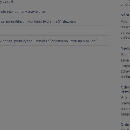
y v praxi
vině 
ělé inteligence v právní praxi
Náhr
Vychá
í na realitní trh komfortní bydlení s 5* službami
pouze
vylo
způs
 přináší první výhodu: navýšení pojistného limitu na 5 milionů
Nedo
Podm
sebe
smys
zdra
podmí
Odův
před
Pokud
práv
posle
fungo
Dobrá