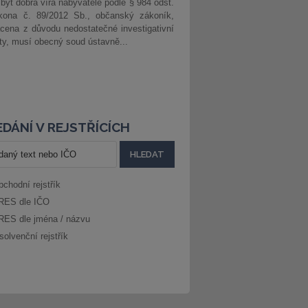
 být dobrá víra nabyvatele podle § 984 odst.
kona č. 89/2012 Sb., občanský zákoník,
cena z důvodu nedostatečné investigativní
ity, musí obecný soud ústavně...
DÁNÍ V REJSTŘÍCÍCH
bchodní rejstřík
RES dle IČO
RES dle jména / názvu
solvenční rejstřík