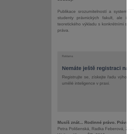
Publikace srozumitelností a systemati
studenty právnických fakult, ale i p
teoretického výkladu s konkrétními soud
práva.
Reklama
Nemáte ještě registraci na 
Registrujte se, získejte řadu výhod 
umělé inteligence v praxi.
Musíš znát... Rodinné právo. Právní p
Petra Polišenská, Radka Feberová, Zden