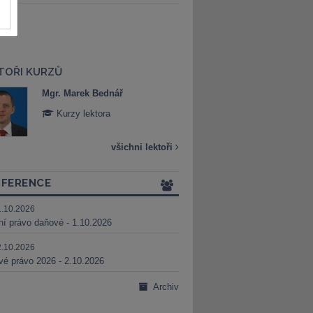
TOŘI KURZŮ
Mgr. Marek Bednář
Mgr. Veronika 
Kurzy lektora
Kurzy lektora
všichni lektoři
FERENCE
1.10.2026
ní právo daňové - 1.10.2026
2.10.2026
é právo 2026 - 2.10.2026
Archiv