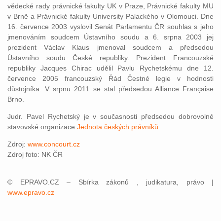
vědecké rady právnické fakulty UK v Praze, Právnické fakulty MU
v Brně a Právnické fakulty University Palackého v Olomouci. Dne
16. července 2003 vyslovil Senát Parlamentu ČR souhlas s jeho
jmenováním soudcem Ústavního soudu a 6. srpna 2003 jej
prezident Václav Klaus jmenoval soudcem a předsedou
Ústavního soudu České republiky. Prezident Francouzské
republiky Jacques Chirac udělil Pavlu Rychetskému dne 12.
července 2005 francouzský Řád Čestné legie v hodnosti
důstojníka. V srpnu 2011 se stal předsedou Alliance Française
Brno.
Judr. Pavel Rychetský je v současnosti předsedou dobrovolné
stavovské organizace
Jednota českých právníků
.
Zdroj:
www.concourt.cz
Zdroj foto: NK ČR
© EPRAVO.CZ – Sbírka zákonů , judikatura, právo |
www.epravo.cz