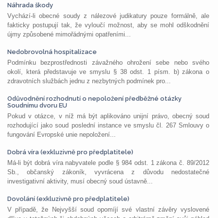
Náhrada škody
Vychází-li obecné soudy z nálezové judikatury pouze formálně, ale
fakticky postupují tak, že vyloučí možnost, aby se mohl odškodnění
újmy způsobené mimořádnými opatřeními...
Nedobrovolná hospitalizace
Podmínku bezprostřednosti závažného ohrožení sebe nebo svého
okolí, která představuje ve smyslu § 38 odst. 1 písm. b) zákona o
zdravotních službách jednu z nezbytných podmínek pro...
Odůvodnění rozhodnutí o nepoložení předběžné otázky
Soudnímu dvoru EU
Pokud v otázce, v níž má být aplikováno unijní právo, obecný soud
rozhodující jako soud poslední instance ve smyslu čl. 267 Smlouvy o
fungování Evropské unie nepoložení...
Dobrá víra (exkluzivně pro předplatitele)
Má-li být dobrá víra nabyvatele podle § 984 odst. 1 zákona č. 89/2012
Sb., občanský zákoník, vyvrácena z důvodu nedostatečné
investigativní aktivity, musí obecný soud ústavně...
Dovolání (exkluzivně pro předplatitele)
V případě, že Nejvyšší soud opomíjí své vlastní závěry vyslovené