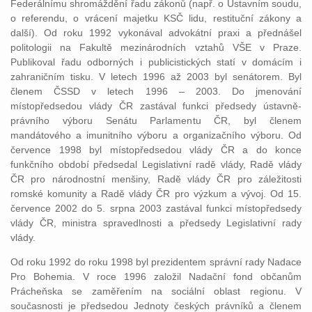
Federálnímu shromáždění řadu zákonů (např. o Ústavním soudu,
o referendu, o vrácení majetku KSČ lidu, restituční zákony a
další). Od roku 1992 vykonával advokátní praxi a přednášel
politologii na Fakultě mezinárodních vztahů VŠE v Praze.
Publikoval řadu odborných i publicistických statí v domácím i
zahraničním tisku. V letech 1996 až 2003 byl senátorem. Byl
členem ČSSD v letech 1996 – 2003. Do jmenování
místopředsedou vlády ČR zastával funkci předsedy ústavně-
právního výboru Senátu Parlamentu ČR, byl členem
mandátového a imunitního výboru a organizačního výboru. Od
července 1998 byl místopředsedou vlády ČR a do konce
funkčního období předsedal Legislativní radě vlády, Radě vlády
ČR pro národnostní menšiny, Radě vlády ČR pro záležitosti
romské komunity a Radě vlády ČR pro výzkum a vývoj. Od 15.
července 2002 do 5. srpna 2003 zastával funkci místopředsedy
vlády ČR, ministra spravedlnosti a předsedy Legislativní rady
vlády.
Od roku 1992 do roku 1998 byl prezidentem správní rady Nadace
Pro Bohemia. V roce 1996 založil Nadační fond občanům
Prácheňska se zaměřením na sociální oblast regionu. V
současnosti je předsedou Jednoty českých právníků a členem