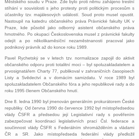
Městského soudu v Praze. Zde bylo proti němu zahájeno trestní
stíhání v souvislosti s jeho protesty proti politickým procesům s
účastníky tzv. majálesových událostí. Soud proto musel opustit.
Nastoupil na katedru občanského práva Právnické fakulty UK v
Praze, kde působil jako odborný asistent občanského práva
hmotného. Po okupaci Československa musel z právnické fakulty
odejít a po několikaměsíční nezaměstnanosti pracoval jako
podnikový právník až do konce roku 1989.
Pavel Rychetský se v letech tzv. normalizace zapojil do aktivit
občanského odporu proti totalitní moci – byl spoluzakladatelem a
prvosignatářem Charty 77, publikoval v zahraničních časopisech
Listy a Svědectví a v domácím samizdatu. V roce 1989 byl
spoluzakladatelem Občanského fóra a jeho republikové rady a do
roku 1995 členem Občanského hnutí.
Dne 8. ledna 1990 byl jmenován generálním prokurátorem České
republiky. Od června 1990 do července 1992 byl místopředsedou
vlády ČSFR a předsedou její Legislativní rady s pověřením
zabezpečovat koordinaci legislativních prací Čsl. federace a
součinnost vlády ČSFR s Federálním shromážděním a vládami
ČR a SR. Jako místopředseda federální vlády předložil