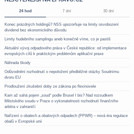
24 hod
7 dní
30 dní
Konec prázdných holdingů? NSS upozorňuje na limity osvobození
dividend bez ekonomického důvodu
Limity hudebního samplingu aneb konečně víme, co je pastiš
Aktuální vývoj odpadového práva v České republice: od implementace
evropských cílů k praktickým problémům aplikační praxe
Náhrada škody
Odůvodnění rozhodnutí o nepoložení předběžné otázky Soudnímu
dvoru EU
Prodloužení zkušební doby ze zákona po flexinovele
Kam až sahá pojem „soud“ podle Brusel I bis? Nad rozsudkem
Městského soudu v Praze o vykonatelnosti rozhodnutí finančního
arbitra v zahraničí
Nařízení o obalech a obalových odpadech (PPWR) – nová éra regulace
obalů v Evropské unii