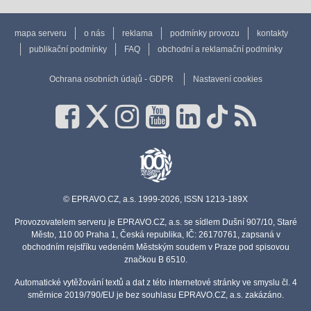
mapa serveru
o nás
reklama
podmínky provozu
kontakty
publikační podmínky
FAQ
obchodní a reklamační podmínky
Ochrana osobních údajů - GDPR
Nastavení cookies
© EPRAVO.CZ, a.s. 1999-2026, ISSN 1213-189X
Provozovatelem serveru je EPRAVO.CZ, a.s. se sídlem Dušní 907/10, Staré
Město, 110 00 Praha 1, Česká republika, IČ: 26170761, zapsaná v
obchodním rejstříku vedeném Městským soudem v Praze pod spisovou
značkou B 6510.
Automatické vytěžování textů a dat z této internetové stránky ve smyslu čl. 4
směrnice 2019/790/EU je bez souhlasu EPRAVO.CZ, a.s. zakázáno.