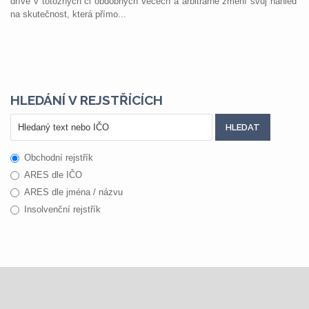
dříve v totožných či obdobných věcech a arbitrárně změní svůj náhled
na skutečnost, která přímo...
HLEDÁNÍ V REJSTŘÍCÍCH
Obchodní rejstřík
ARES dle IČO
ARES dle jména / názvu
Insolvenční rejstřík