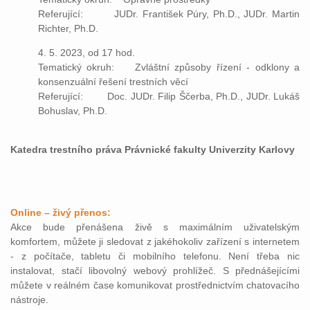
Referující: JUDr. František Púry, Ph.D., JUDr. Martin
Richter, Ph.D.
4. 5. 2023, od 17 hod.
Tematický okruh: Zvláštní způsoby řízení - odklony a
konsenzuální řešení trestních věcí
Referující: Doc. JUDr. Filip Ščerba, Ph.D., JUDr. Lukáš
Bohuslav, Ph.D.
Katedra trestního práva Právnické fakulty Univerzity Karlovy
Online – živý přenos:
Akce bude přenášena živě s maximálním uživatelským
komfortem, můžete ji sledovat z jakéhokoliv zařízení s internetem
- z počítače, tabletu či mobilního telefonu. Není třeba nic
instalovat, stačí libovolný webový prohlížeč. S přednášejícími
můžete v reálném čase komunikovat prostřednictvím chatovacího
nástroje.