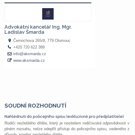
SOUDNÍ ROZHODNUTÍ
Nahlédnutí do policejního spisu (exkluzivně pro předplatitele)
Rodiči nezletilého dítěte, který je nositelem rodičovské odpovědnosti v
plném rozsahu, nelze odepřít přístup do policejního spisu, vedeného z
důvodu zranění nezletilého dítěte,...