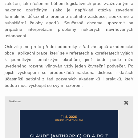
založen, tak i řešeními během legislativních prací zvažovanými a
nakonec opuštěnými (jako je například otázka zavedení
formálního důkazního břemene státního zástupce, soukromé a
subsidiární žaloby apod.). Současně chceme upozornit na
případné interpretační problémy některých navrhovaných
ustanovení.
Oslovili jsme proto přední odborníky z řad zástupců akademické
obce i aplikační praxe, kteří se v referátech a koreferátech vyjádří
k jednotlivým tematickým okruhům, jimž bude podle níže
uvedeného rozvrhu věnován vždy jeden čtvrteční podvečer. Po
jejich vystoupení se předpokládá následná diskuse i dalších
účastníků setkání z řad pozvaných akademiků i praktiků, kteří
budou moci vystoupit se svým názorem.
Reklama