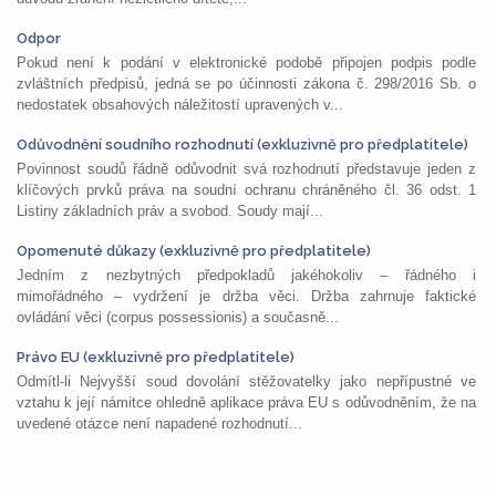
Odpor
Pokud není k podání v elektronické podobě připojen podpis podle
zvláštních předpisů, jedná se po účinnosti zákona č. 298/2016 Sb. o
nedostatek obsahových náležitostí upravených v...
Odůvodnění soudního rozhodnutí (exkluzivně pro předplatitele)
Povinnost soudů řádně odůvodnit svá rozhodnutí představuje jeden z
klíčových prvků práva na soudní ochranu chráněného čl. 36 odst. 1
Listiny základních práv a svobod. Soudy mají...
Opomenuté důkazy (exkluzivně pro předplatitele)
Jedním z nezbytných předpokladů jakéhokoliv – řádného i
mimořádného – vydržení je držba věci. Držba zahrnuje faktické
ovládání věci (corpus possessionis) a současně...
Právo EU (exkluzivně pro předplatitele)
Odmítl-li Nejvyšší soud dovolání stěžovatelky jako nepřípustné ve
vztahu k její námitce ohledně aplikace práva EU s odůvodněním, že na
uvedené otázce není napadené rozhodnutí...