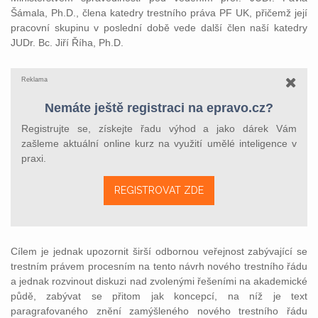
Šámala, Ph.D., člena katedry trestního práva PF UK, přičemž její
pracovní skupinu v poslední době vede další člen naší katedry
JUDr. Bc. Jiří Říha, Ph.D.
Reklama
Nemáte ještě registraci na epravo.cz?
Registrujte se, získejte řadu výhod a jako dárek Vám
zašleme aktuální online kurz na využití umělé inteligence v
praxi.
REGISTROVAT ZDE
Cílem je jednak upozornit širší odbornou veřejnost zabývající se
trestním právem procesním na tento návrh nového trestního řádu
a jednak rozvinout diskuzi nad zvolenými řešeními na akademické
půdě, zabývat se přitom jak koncepcí, na níž je text
paragrafovaného znění zamýšleného nového trestního řádu