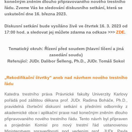
konečným zněním dlouho připravovaného nového trestního
řádu. Zveme Vás ke sledování diskusního setkání, která se
uskuteční dne 16. března 2023.
Diskusní setkání bude vysíláno živě ve čtvrtek 16. 3. 2023 od
17:00 hod. a sledovat jej můžete zdarma na odkaze >>>
ZDE
.
Tematický okruh: Řízení před soudem (hlavní líčení a jiná
zasedání soudu)
Referující: JUDr. Dalibor Šelleng, Ph.D., JUDr. Tomáš Sokol
„Rekodifikační čtvrtky“ aneb nad návrhem nového trestního
řádu
Katedra trestního práva Právnické fakulty Univerzity Karlovy
pořádá pod záštitou děkana prof. JUDr. Radima Boháče, Ph.D.,
pravidelná čtvrteční diskusní setkání s předními odborníky z
akademické obce i aplikační praxe nad konečným zněním dlouho
připravovaného nového trestního řádu. Tento návrh byl připraven
a projednán Komisí pro nový trestní řád ustanovenou
Ministerstvem spravedlnosti pod vedením prof. JUDr. Pavla