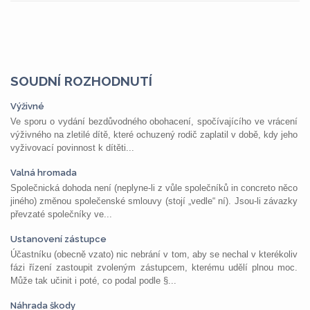
SOUDNÍ ROZHODNUTÍ
Výživné
Ve sporu o vydání bezdůvodného obohacení, spočívajícího ve vrácení
výživného na zletilé dítě, které ochuzený rodič zaplatil v době, kdy jeho
vyživovací povinnost k dítěti...
Valná hromada
Společnická dohoda není (neplyne-li z vůle společníků in concreto něco
jiného) změnou společenské smlouvy (stojí „vedle“ ní). Jsou-li závazky
převzaté společníky ve...
Ustanovení zástupce
Účastníku (obecně vzato) nic nebrání v tom, aby se nechal v kterékoliv
fázi řízení zastoupit zvoleným zástupcem, kterému udělí plnou moc.
Může tak učinit i poté, co podal podle §...
Náhrada škody