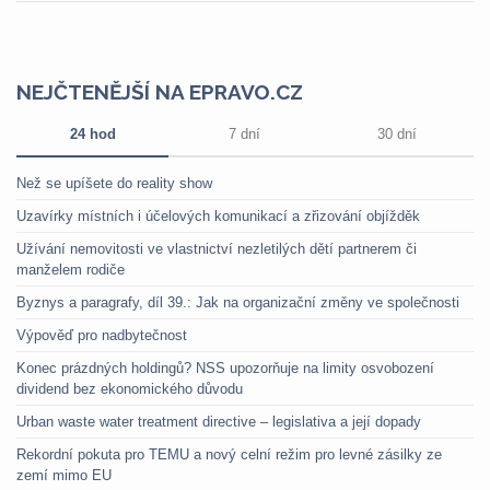
NEJČTENĚJŠÍ NA EPRAVO.CZ
24 hod
7 dní
30 dní
Než se upíšete do reality show
Uzavírky místních i účelových komunikací a zřizování objížděk
Užívání nemovitosti ve vlastnictví nezletilých dětí partnerem či
manželem rodiče
Byznys a paragrafy, díl 39.: Jak na organizační změny ve společnosti
Výpověď pro nadbytečnost
Konec prázdných holdingů? NSS upozorňuje na limity osvobození
dividend bez ekonomického důvodu
Urban waste water treatment directive – legislativa a její dopady
Rekordní pokuta pro TEMU a nový celní režim pro levné zásilky ze
zemí mimo EU