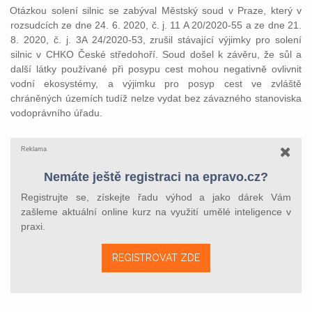
Otázkou solení silnic se zabýval Městský soud v Praze, který v
rozsudcích ze dne 24. 6. 2020, č. j. 11 A 20/2020-55 a ze dne 21.
8. 2020, č. j. 3A 24/2020-53, zrušil stávající výjimky pro solení
silnic v CHKO České středohoří. Soud došel k závěru, že sůl a
další látky používané při posypu cest mohou negativně ovlivnit
vodní ekosystémy, a výjimku pro posyp cest ve zvláště
chráněných územích tudíž nelze vydat bez závazného stanoviska
vodoprávního úřadu.
Reklama
Nemáte ještě registraci na epravo.cz?
Registrujte se, získejte řadu výhod a jako dárek Vám
zašleme aktuální online kurz na využití umělé inteligence v
praxi.
REGISTROVAT ZDE