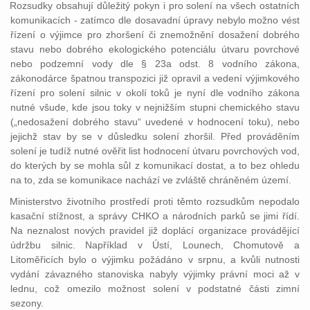
Rozsudky obsahují důležitý pokyn i pro solení na všech ostatních
komunikacích - zatímco dle dosavadní úpravy nebylo možno vést
řízení o výjimce pro zhoršení či znemožnění dosažení dobrého
stavu nebo dobrého ekologického potenciálu útvaru povrchové
nebo podzemní vody dle § 23a odst. 8 vodního zákona,
zákonodárce špatnou transpozici již opravil a vedení výjimkového
řízení pro solení silnic v okolí toků je nyní dle vodního zákona
nutné všude, kde jsou toky v nejnižším stupni chemického stavu
(„nedosažení dobrého stavu“ uvedené v hodnocení toku), nebo
jejichž stav by se v důsledku solení zhoršil. Před prováděním
solení je tudíž nutné ověřit list hodnocení útvaru povrchových vod,
do kterých by se mohla sůl z komunikací dostat, a to bez ohledu
na to, zda se komunikace nachází ve zvláště chráněném území.
Ministerstvo životního prostředí proti těmto rozsudkům nepodalo
kasační stížnost, a správy CHKO a národních parků se jimi řídí.
Na neznalost nových pravidel již doplácí organizace provádějící
údržbu silnic. Například v Ústí, Lounech, Chomutově a
Litoměřicích bylo o výjimku požádáno v srpnu, a kvůli nutnosti
vydání závazného stanoviska nabyly výjimky právní moci až v
lednu, což omezilo možnost solení v podstatné části zimní
sezony.