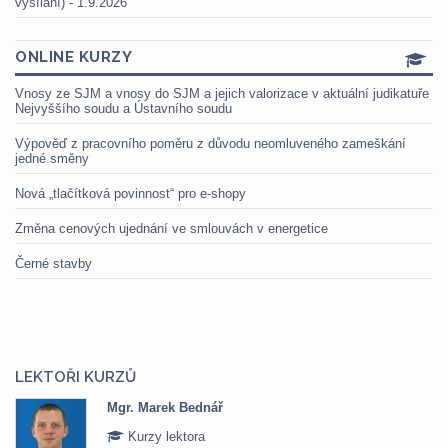
vysílání) - 1.9.2026
ONLINE KURZY
Vnosy ze SJM a vnosy do SJM a jejich valorizace v aktuální judikatuře
Nejvyššího soudu a Ústavního soudu
Výpověď z pracovního poměru z důvodu neomluveného zameškání
jedné směny
Nová „tlačítková povinnost“ pro e-shopy
Změna cenových ujednání ve smlouvách v energetice
Černé stavby
LEKTOŘI KURZŮ
Mgr. Marek Bednář
Kurzy lektora