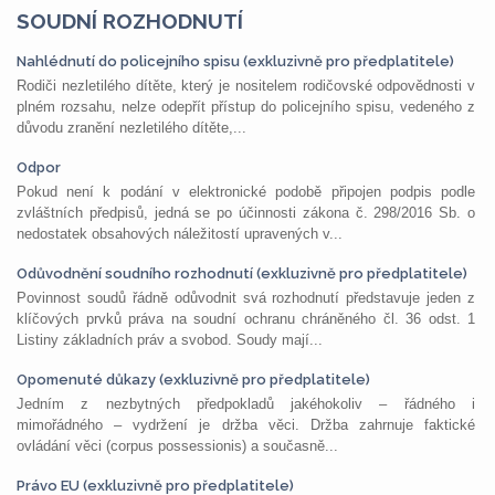
SOUDNÍ ROZHODNUTÍ
Nahlédnutí do policejního spisu (exkluzivně pro předplatitele)
Rodiči nezletilého dítěte, který je nositelem rodičovské odpovědnosti v
plném rozsahu, nelze odepřít přístup do policejního spisu, vedeného z
důvodu zranění nezletilého dítěte,...
Odpor
Pokud není k podání v elektronické podobě připojen podpis podle
zvláštních předpisů, jedná se po účinnosti zákona č. 298/2016 Sb. o
nedostatek obsahových náležitostí upravených v...
Odůvodnění soudního rozhodnutí (exkluzivně pro předplatitele)
Povinnost soudů řádně odůvodnit svá rozhodnutí představuje jeden z
klíčových prvků práva na soudní ochranu chráněného čl. 36 odst. 1
Listiny základních práv a svobod. Soudy mají...
Opomenuté důkazy (exkluzivně pro předplatitele)
Jedním z nezbytných předpokladů jakéhokoliv – řádného i
mimořádného – vydržení je držba věci. Držba zahrnuje faktické
ovládání věci (corpus possessionis) a současně...
Právo EU (exkluzivně pro předplatitele)