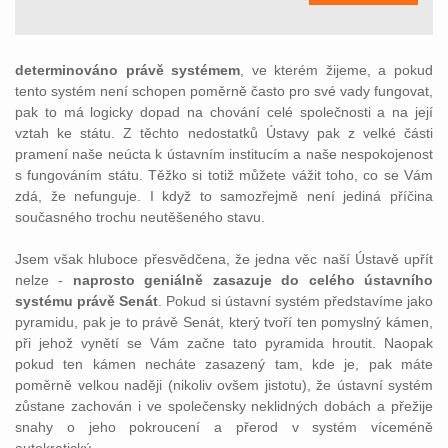
determinováno právě systémem
, ve kterém žijeme, a pokud
tento systém není schopen poměrně často pro své vady fungovat,
pak to má logicky dopad na chování celé společnosti a na její
vztah ke státu. Z těchto nedostatků Ústavy pak z velké části
pramení naše neúcta k ústavním institucím a naše nespokojenost
s fungováním státu. Těžko si totiž můžete vážit toho, co se Vám
zdá, že nefunguje. I když to samozřejmě není jediná příčina
současného trochu neutěšeného stavu.
Jsem však hluboce přesvědčena, že jedna věc naší Ústavě upřít
nelze -
naprosto geniálně zasazuje do celého ústavního
systému právě Senát
. Pokud si ústavní systém představíme jako
pyramidu, pak je to právě Senát, který tvoří ten pomyslný kámen,
při jehož vynětí se Vám začne tato pyramida hroutit. Naopak
pokud ten kámen necháte zasazený tam, kde je, pak máte
poměrně velkou naději (nikoliv ovšem jistotu), že ústavní systém
zůstane zachován i ve společensky neklidných dobách a přežije
snahy o jeho pokroucení a přerod v systém víceméně