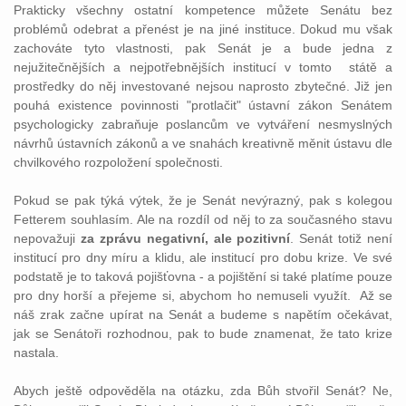
Prakticky všechny ostatní kompetence můžete Senátu bez
problémů odebrat a přenést je na jiné instituce. Dokud mu však
zachováte tyto vlastnosti, pak Senát je a bude jedna z
nejužitečnějších a nejpotřebnějších institucí v tomto státě a
prostředky do něj investované nejsou naprosto zbytečné. Již jen
pouhá existence povinnosti "protlačit" ústavní zákon Senátem
psychologicky zabraňuje poslancům ve vytváření nesmyslných
návrhů ústavních zákonů a ve snahách kreativně měnit ústavu dle
chvilkového rozpoložení společnosti.
Pokud se pak týká výtek, že je Senát nevýrazný, pak s kolegou
Fetterem souhlasím. Ale na rozdíl od něj to za současného stavu
nepovažuji
za zprávu negativní, ale pozitivní
. Senát totiž není
institucí pro dny míru a klidu, ale institucí pro dobu krize. Ve své
podstatě je to taková pojišťovna - a pojištění si také platíme pouze
pro dny horší a přejeme si, abychom ho nemuseli využít. Až se
náš zrak začne upírat na Senát a budeme s napětím očekávat,
jak se Senátoři rozhodnou, pak to bude znamenat, že tato krize
nastala.
Abych ještě odpověděla na otázku, zda Bůh stvořil Senát? Ne,