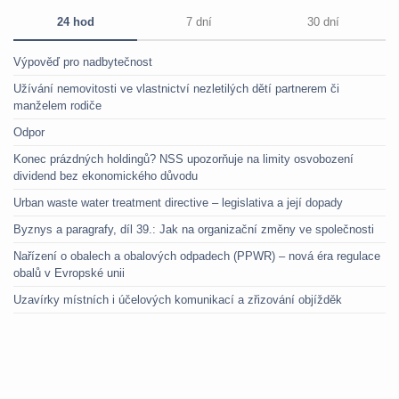
24 hod
7 dní
30 dní
Výpověď pro nadbytečnost
Užívání nemovitosti ve vlastnictví nezletilých dětí partnerem či
manželem rodiče
Odpor
Konec prázdných holdingů? NSS upozorňuje na limity osvobození
dividend bez ekonomického důvodu
Urban waste water treatment directive – legislativa a její dopady
Byznys a paragrafy, díl 39.: Jak na organizační změny ve společnosti
Nařízení o obalech a obalových odpadech (PPWR) – nová éra regulace
obalů v Evropské unii
Uzavírky místních i účelových komunikací a zřizování objížděk