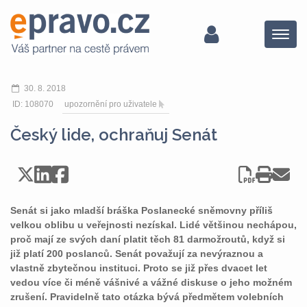
Menu
30. 8. 2018
ID: 108070
upozornění pro uživatele
Český lide, ochraňuj Senát
Senát si jako mladší bráška Poslanecké sněmovny příliš
velkou oblibu u veřejnosti nezískal. Lidé většinou nechápou,
proč mají ze svých daní platit těch 81 darmožroutů, když si
již platí 200 poslanců. Senát považují za nevýraznou a
vlastně zbytečnou instituci. Proto se již přes dvacet let
vedou více či méně vášnivé a vážné diskuse o jeho možném
zrušení. Pravidelně tato otázka bývá předmětem volebních