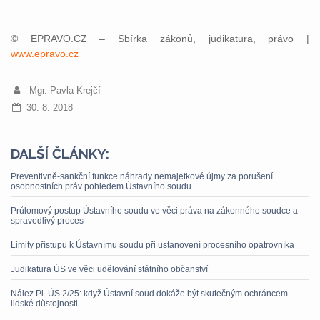
© EPRAVO.CZ – Sbírka zákonů, judikatura, právo |
www.epravo.cz
Mgr. Pavla Krejčí
30. 8. 2018
DALŠÍ ČLÁNKY:
Preventivně-sankční funkce náhrady nemajetkové újmy za porušení
osobnostních práv pohledem Ústavního soudu
Průlomový postup Ústavního soudu ve věci práva na zákonného soudce a
spravedlivý proces
Limity přístupu k Ústavnímu soudu při ustanovení procesního opatrovníka
Judikatura ÚS ve věci udělování státního občanství
Nález Pl. ÚS 2/25: když Ústavní soud dokáže být skutečným ochráncem
lidské důstojnosti