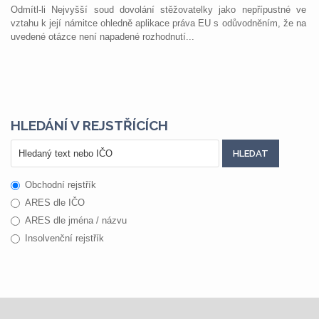
Odmítl-li Nejvyšší soud dovolání stěžovatelky jako nepřípustné ve
vztahu k její námitce ohledně aplikace práva EU s odůvodněním, že na
uvedené otázce není napadené rozhodnutí...
HLEDÁNÍ V REJSTŘÍCÍCH
Obchodní rejstřík
ARES dle IČO
ARES dle jména / názvu
Insolvenční rejstřík