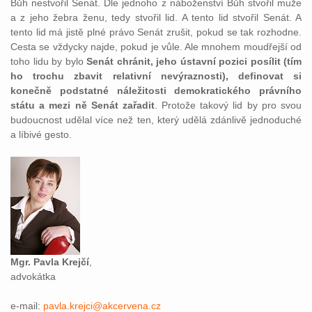
Bůh nestvořil Senát. Dle jednoho z náboženství Bůh stvořil muže
a z jeho žebra ženu, tedy stvořil lid. A tento lid stvořil Senát. A
tento lid má jistě plné právo Senát zrušit, pokud se tak rozhodne.
Cesta se vždycky najde, pokud je vůle. Ale mnohem moudřejší od
toho lidu by bylo
Senát chránit, jeho ústavní pozici posílit (tím
ho trochu zbavit relativní nevýraznosti), definovat si
konečně podstatné náležitosti demokratického právního
státu a mezi ně Senát zařadit
. Protože takový lid by pro svou
budoucnost udělal více než ten, který udělá zdánlivě jednoduché
a líbivé gesto.
Mgr. Pavla Krejčí
,
advokátka
e-mail:
pavla.krejci@akcervena.cz