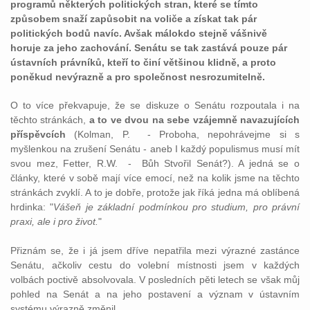
programů některých politických stran, které se tímto
způsobem snaží zapůsobit na voliče a získat tak pár
politických bodů navíc. Avšak málokdo stejně vášnivě
horuje za jeho zachování. Senátu se tak zastává pouze pár
ústavních právníků, kteří to činí většinou klidně, a proto
poněkud nevýrazně a pro společnost nesrozumitelně.
O to více překvapuje, že se diskuze o Senátu rozpoutala i na
těchto stránkách,
a to ve dvou na sebe vzájemně navazujících
příspěvcích
(Kolman, P. - Proboha, nepohrávejme si s
myšlenkou na zrušení Senátu - aneb I každý populismus musí mít
svou mez, Fetter, R.W. - Bůh Stvořil Senát?). A jedná se o
články, které v sobě mají více emocí, než na kolik jsme na těchto
stránkách zvyklí. A to je dobře, protože jak říká jedna má oblíbená
hrdinka: "
Vášeň je základní podmínkou pro studium, pro právní
praxi, ale i pro život.
"
Přiznám se, že i já jsem dříve nepatřila mezi výrazné zastánce
Senátu, ačkoliv cestu do volební místnosti jsem v každých
volbách poctivě absolvovala. V posledních pěti letech se však můj
pohled na Senát a na jeho postavení a význam v ústavním
systému výrazně změnil.