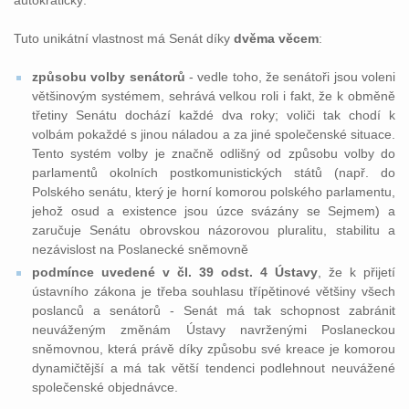
autokratický.
Tuto unikátní vlastnost má Senát díky
dvěma věcem
:
způsobu volby senátorů
- vedle toho, že senátoři jsou voleni
většinovým systémem, sehrává velkou roli i fakt, že k obměně
třetiny Senátu dochází každé dva roky; voliči tak chodí k
volbám pokaždé s jinou náladou a za jiné společenské situace.
Tento systém volby je značně odlišný od způsobu volby do
parlamentů okolních postkomunistických států (např. do
Polského senátu, který je horní komorou polského parlamentu,
jehož osud a existence jsou úzce svázány se Sejmem) a
zaručuje Senátu obrovskou názorovou pluralitu, stabilitu a
nezávislost na Poslanecké sněmovně
podmínce uvedené v čl. 39 odst. 4 Ústavy
, že k přijetí
ústavního zákona je třeba souhlasu třípětinové většiny všech
poslanců a senátorů - Senát má tak schopnost zabránit
neuváženým změnám Ústavy navrženými Poslaneckou
sněmovnou, která právě díky způsobu své kreace je komorou
dynamičtější a má tak větší tendenci podlehnout neuvážené
společenské objednávce.