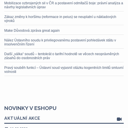
Mobilizace ozbrojených sil v ČR a postavení odmítačů boje: právní analýza a
návrhy legislativních úprav
Zákaz změny k horšímu (reformace in peius) se neuplatní u nákladových
výroků
Make Důvodová zpráva great again
Nález Ústavního soudu k privilegovanému postavení pohledávek státu v
insolvenčním řízení
Další „válka“ soudů – tentokrát o tarifní hodnotě ve věcech neoprávněných
zásahů do osobnostních práv
Pravý souběh funkcí – Ústavní soud vyjasnil otázku kogentních limitů smluvní
volnosti
NOVINKY V ESHOPU
AKTUÁLNÍ AKCE