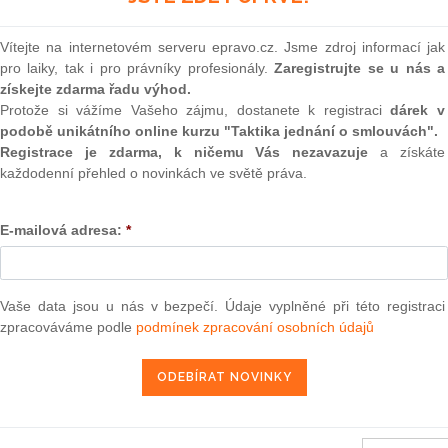
vého stavu vyhlášeného pro celé území České republiky
(onli
znemožňují plnění některých smluvních povinností.
2
Vítejte na internetovém serveru epravo.cz. Jsme zdroj informací jak
Prakt
pro laiky, tak i pro právníky profesionály.
Zaregistrujte se u nás a
ěny, a to, že plnění se může v některých případech stát
smluv
získejte zdarma řadu výhod.
ění. Aktuální vývoj nicméně může v některých situacích
Protože si vážíme Vašeho zájmu, dostanete k registraci
dárek v
oží tzv. podstatnou změnu vnějších okolností. V některých
0
podobě unikátního online kurzu "Taktika jednání o smlouvách".
atickému zániku závazků ze smlouvy pro nemožnost jejich
Prakt
judik
Registrace je zdarma, k ničemu Vás nezavazuje
a získáte
každodenní přehled o novinkách ve světě práva.
ONL
E-mailová adresa:
*
Vnos
epravo.cz?
valor
soud
a jako dárek Vám zašleme aktuální online kurz na využití
Výpo
Vaše data jsou u nás v bezpečí. Údaje vyplněné při této registraci
neom
zpracováváme podle
podmínek zpracování osobních údajů
REGISTROVAT ZDE
Nová 
Změn
energ
zákon situaci, která založí v právech a povinnostech stran
Čern
odnota plnění, která byla smluvními stranami nastavena v