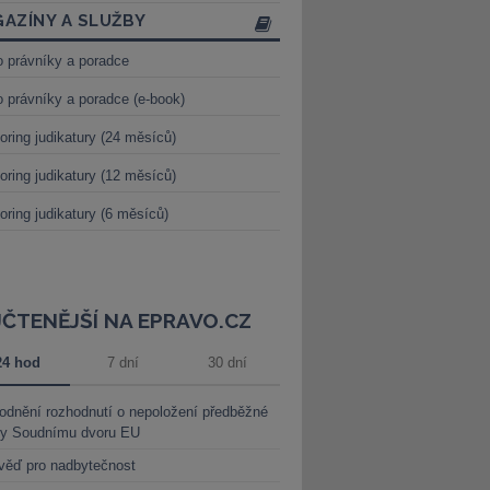
AZÍNY A SLUŽBY
o právníky a poradce
o právníky a poradce (e-book)
oring judikatury (24 měsíců)
oring judikatury (12 měsíců)
oring judikatury (6 měsíců)
JČTENĚJŠÍ NA EPRAVO.CZ
24 hod
7 dní
30 dní
dnění rozhodnutí o nepoložení předběžné
ky Soudnímu dvoru EU
věď pro nadbytečnost