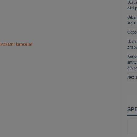
Užívá
dětí 
Urban
legis
Odpo
Uzaví
dvokátní kancelář
zřizo
Kone
limit
důvo
Než s