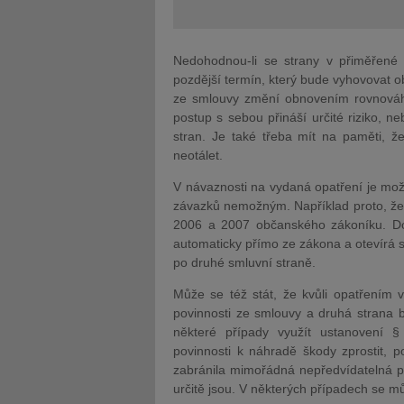
Nedohodnou-li se strany v přiměřené
pozdější termín, který bude vyhovovat o
ze smlouvy změní obnovením rovnováhy 
postup s sebou přináší určité riziko,
stran. Je také třeba mít na paměti, 
neotálet.
V návaznosti na vydaná opatření je mož
závazků nemožným. Například proto, že 
2006 a 2007 občanského zákoníku. Doj
automaticky přímo ze zákona a otevírá
po druhé smluvní straně.
Může se též stát, že kvůli opatřením 
povinnosti ze smlouvy a druhá strana 
některé případy využít ustanovení 
povinnosti k náhradě škody zprostit, 
zabránila mimořádná nepředvídatelná př
určitě jsou. V některých případech se mů