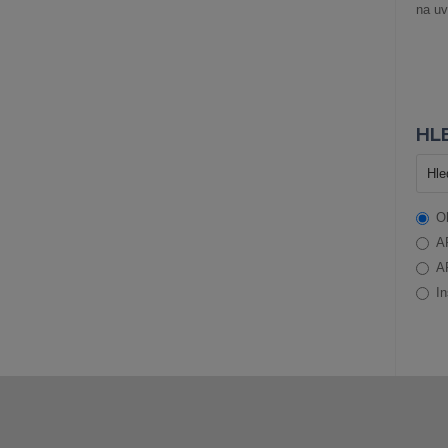
na uv
HLE
O
A
A
In