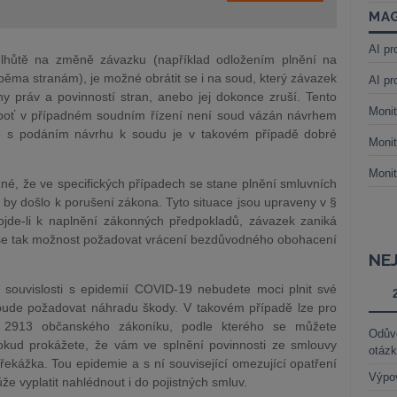
MAG
AI pr
 lhůtě na změně závazku (například odložením plnění na
běma stranám), je možné obrátit se i na soud, který závazek
AI pr
práv a povinností stran, anebo jej dokonce zruší. Tento
Monit
 neboť v případném soudním řízení není soud vázán návrhem
že s podáním návrhu k soudu je v takovém případě dobré
Monit
Monit
né, že ve specifických případech se stane plnění smluvních
by došlo k porušení zákona. Tyto situace jsou upraveny v §
de-li k naplnění zákonných předpokladů, závazek zaniká
 se tak možnost požadovat vrácení bezdůvodného obohacení
NE
v souvislosti s epidemií COVID-19 nebudete moci plnit své
bude požadovat náhradu škody. V takovém případě lze pro
§ 2913 občanského zákoníku, podle kterého se můžete
Odůvo
pokud prokážete, že vám ve splnění povinnosti ze smlouvy
otáz
ekážka. Tou epidemie a s ní související omezující opatření
Výpo
že vyplatit nahlédnout i do pojistných smluv.