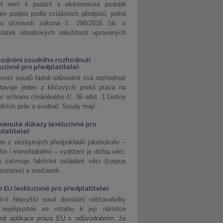
d není k podání v elektronické podobě
jen podpis podle zvláštních předpisů, jedná
o účinnosti zákona č. 298/2016 Sb. o
statek obsahových náležitostí upravených
odnění soudního rozhodnutí
luzivně pro předplatitele)
nost soudů řádně odůvodnit svá rozhodnutí
stavuje jeden z klíčových prvků práva na
í ochranu chráněného čl. 36 odst. 1 Listiny
dních práv a svobod. Soudy mají...
enuté důkazy (exkluzivně pro
platitele)
m z nezbytných předpokladů jakéhokoliv –
ho i mimořádného – vydržení je držba věci.
 zahrnuje faktické ovládání věci (corpus
ssionis) a současně...
o EU (exkluzivně pro předplatitele)
l-li Nejvyšší soud dovolání stěžovatelky
 nepřípustné ve vztahu k její námitce
dně aplikace práva EU s odůvodněním, že