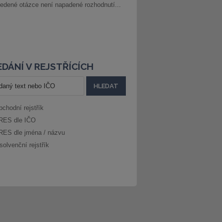
edené otázce není napadené rozhodnutí...
DÁNÍ V REJSTŘÍCÍCH
bchodní rejstřík
RES dle IČO
RES dle jména / názvu
solvenční rejstřík