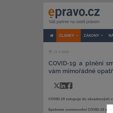
ČLÁNKY
ZÁKONY
N
13. 3. 2020
COVID-19 a plnění sm
vám mimořádné opatře
COVID-19 vstupuje do závazkových v
Epidemie onemocnění COVID-19 a opatř