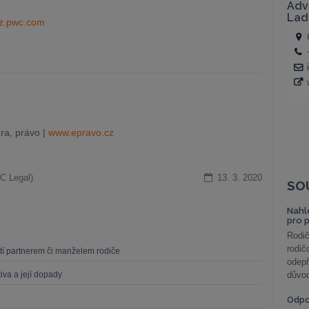
z.pwc.com
ra, právo |
www.epravo.cz
C Legal)
13. 3. 2020
SO
Nahl
pro 
Rodič
rodič
dětí partnerem či manželem rodiče
odepř
iva a její dopady
důvod
Odp