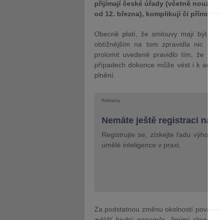
přijímají české úřady (včetně nouzo
od 12. března), komplikují či přímo 
Obecně platí, že smlouvy mají být pln
obtížnějším na tom zpravidla nic nem
prolomit uvedené pravidlo tím, že zal
případech dokonce může vést i k autom
plnění.
Reklama
Nemáte ještě registraci na 
Registrujte se, získejte řadu výhod 
umělé inteligence v praxi.
Za podstatnou změnu okolností považuje 
zvlášť hrubý nepoměr. Jinými slovy, h