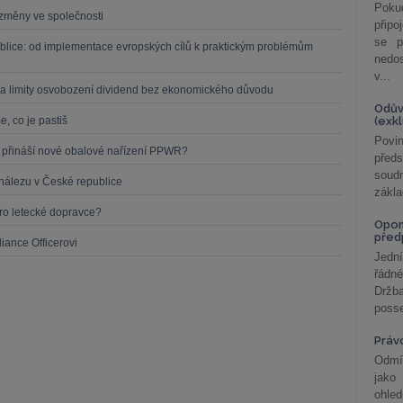
Poku
í změny ve společnosti
připo
se p
blice: od implementace evropských cílů k praktickým problémům
nedo
v...
a limity osvobození dividend bez ekonomického důvodu
Odův
, co je pastiš
(exk
Povin
o přináší nové obalové nařízení PPWR?
před
soudn
nálezu v České republice
zákla
o letecké dopravce?
Opom
před
iance Officerovi
Jední
řádné
Držba
posse
Práv
Odmít
jako
ohle