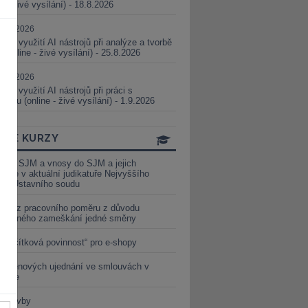
ne - živé vysílání) - 18.8.2026
5.08.2026
ické využití AI nástrojů při analýze a tvorbě
 (online - živé vysílání) - 25.8.2026
1.09.2026
ické využití AI nástrojů při práci s
aturou (online - živé vysílání) - 1.9.2026
INE KURZY
y ze SJM a vnosy do SJM a jejich
izace v aktuální judikatuře Nejvyššího
u a Ústavního soudu
věď z pracovního poměru z důvodu
luveného zameškání jedné směny
„tlačítková povinnost“ pro e-shopy
a cenových ujednání ve smlouvách v
etice
é stavby