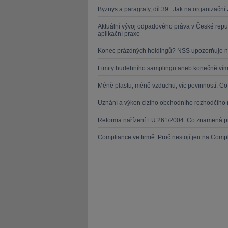
Byznys a paragrafy, díl 39.: Jak na organizačn
Aktuální vývoj odpadového práva v České repu
aplikační praxe
Konec prázdných holdingů? NSS upozorňuje n
Limity hudebního samplingu aneb konečně víme
Méně plastu, méně vzduchu, víc povinností. C
Uznání a výkon cizího obchodního rozhodčího 
Reforma nařízení EU 261/2004: Co znamená pr
Compliance ve firmě: Proč nestojí jen na Compl