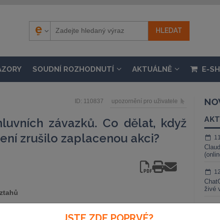
ÁZORY
SOUDNÍ ROZHODNUTÍ
AKTUÁLNĚ
E-S
NO
ID: 110837
upozornění pro uživatele
AKT
luvních závazků. Co dělat, když
ní zrušilo zaplacenou akci?
1
Claud
(onli
1
ChatG
živé 
ztahů
1
ení, která za účelem zamezení šíření tzv. koronaviru
JSTE ZDE POPRVÉ?
Gemin