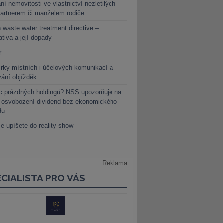
ní nemovitosti ve vlastnictví nezletilých
partnerem či manželem rodiče
 waste water treatment directive –
lativa a její dopady
r
rky místních i účelových komunikací a
vání objížděk
c prázdných holdingů? NSS upozorňuje na
y osvobození dividend bez ekonomického
du
e upíšete do reality show