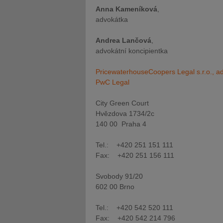
Anna Kameníková
,
advokátka
Andrea Lančová
,
advokátní koncipientka
PricewaterhouseCoopers Legal s.r.o., a
PwC Legal
City Green Court
Hvězdova 1734/2c
140 00 Praha 4
Tel.: +420 251 151 111
Fax: +420 251 156 111
Svobody 91/20
602 00 Brno
Tel.: +420 542 520 111
Fax: +420 542 214 796