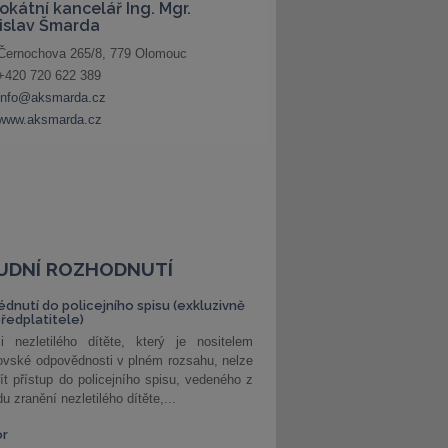
UDNÍ ROZHODNUTÍ
édnutí do policejního spisu (exkluzivně
předplatitele)
i nezletilého dítěte, který je nositelem
ovské odpovědnosti v plném rozsahu, nelze
ít přístup do policejního spisu, vedeného z
u zranění nezletilého dítěte,...
or