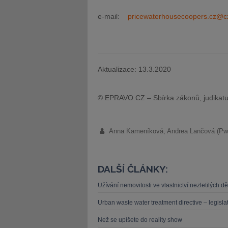
e-mail:
pricewaterhousecoopers.cz@c
Aktualizace: 13.3.2020
© EPRAVO.CZ – Sbírka zákonů, judikatu
Anna Kameníková, Andrea Lančová (Pw
DALŠÍ ČLÁNKY:
Užívání nemovitosti ve vlastnictví nezletilých 
Urban waste water treatment directive – legislat
Než se upíšete do reality show