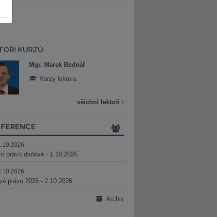
TOŘI KURZŮ
Mgr. Marek Bednář
Mgr. Veronika 
Kurzy lektora
Kurzy lektora
všichni lektoři
FERENCE
1.10.2026
ní právo daňové - 1.10.2026
2.10.2026
é právo 2026 - 2.10.2026
Archiv