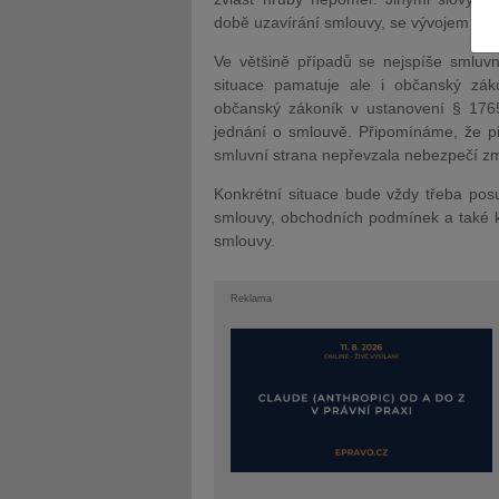
době uzavírání smlouvy, se vývojem sit
Ve většině případů se nejspíše smluv
situace pamatuje ale i občanský zá
občanský zákoník v ustanovení § 176
jednání o smlouvě. Připomínáme, že p
JUDr. Tomáš Nielsen
JUDr. Tom
smluvní strana nepřevzala nebezpečí zm
Kurzy lektora
Kurzy le
Konkrétní situace bude vždy třeba posu
smlouvy, obchodních podmínek a také k
smlouvy.
Reklama