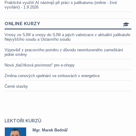
Praktické využití AI nástrojů při práci s judikaturou (online - živé
vysílání) - 1.9.2026
ONLINE KURZY
Vnosy ze SJM a vnosy do SJM a jejich valorizace v aktuální judikatuře
Nejvyššího soudu a Ústavního soudu
Výpověď z pracovního poměru z důvodu neomluveného zameškání
jedné směny
Nová „tlačítková povinnost“ pro e-shopy
Změna cenových ujednání ve smlouvách v energetice
Černé stavby
LEKTOŘI KURZŮ
Mgr. Marek Bednář