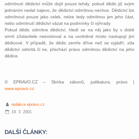
odmítnutí dědictví může dojít pouze tehdy, pokud dědic již svým
jednáním nedal najevo, že dědictví odmítnou nechce. Dědictví lze
odmítnout pouze jako celek, nelze tedy odmítnou jen jeho část,
nebo odmítnutí dědictví vázat na podmínky či výhrady.
Pokud dědic odmítne dědictví, hledí se na něj jako by v době
smrti zůstavitele neexistoval a na uvolněné místo nastupují jiní
dědicové. V případě, že dědic zemře dříve než se vyjádří, zda
dědictví odmítá či ne, přechází právo odmítnou dědictví na jeho
dědice.
© EPRAVO.CZ – Sbírka zákonů, judikatura, právo |
www.epravo.cz
redakce epravo.cz
19. 3. 2001
DALŠÍ ČLÁNKY: