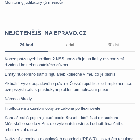
Monitoring judikatury (6 měsíců)
NEJČTENĚJŠÍ NA EPRAVO.CZ
24 hod
7 dní
30 dní
Konec prázdných holdingů? NSS upozorňuje na limity osvobození
dividend bez ekonomického důvodu
Limity hudebního samplingu aneb konečně víme, co je pastiš
Aktuální vývoj odpadového práva v České republice: od implementace
evropských cílů k praktickým problémům aplikační praxe
Náhrada škody
Prodloužení zkušební doby ze zákona po flexinovele
Kam až sahá pojem „soud“ podle Brusel I bis? Nad rozsudkem
Městského soudu v Praze o vykonatelnosti rozhodnutí finančního
arbitra v zahraničí
Nařízení o obalech a obalových odpadech (PPWR) – nová éra regulace