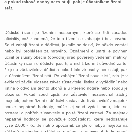
a pokud takové osoby neexistují, pak je účastníkem řízení
stát.
Dědické řízení je řízením nesporným, které se řídí zásadou
oficiality, což znamená, že toto řízení se zahajuje i bez návrhu.
Soud zahájí řízení o dědictví, jakmile se dozví, že někdo zemřel
nebo byl prohlášen za mrtvého. Oznámení o úmrtí je povinen
učinit příslušný obecní (obvodní) úřad pověřený vedením matriky.
Účastníky řízení o dědictví jsou ti, o nichž lze mít důvodně za to,
že jsou zůstavitelovi dědici a pokud takové osoby neexistují, pak
je účastníkem řízení stát. Po zahájení řízení soud zjistí, zda je v
evidenci závětí uložena závěť zůstavitele, listina o vydědění nebo
listina o odvolání těchto úkonů a u kterého notáře nebo soudu je
uložena. Pokud soud zjistí, že zůstavitel nezanechal žádný
majetek, potom řízení o dědictví zastaví. Je-li zůstavitelův majetek
pouze nepatrné hodnoty, může jej soud vydat tomu, kdo se
postaral o pohřeb zůstavitele a po té řízení zastaví. Za majetek
nepatrné hodnoty se považuje pozůstalost, která nedosahuje
výše 2.000,- Kč. Je nutno upozornit, že jde o nabytí majetku na
základě rozhodnutí státního orgánu a nabyvatel tedy nemá