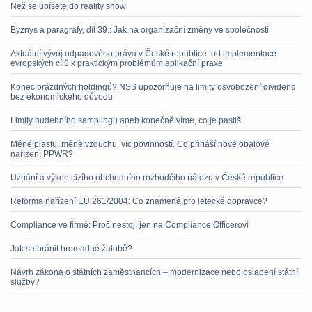
Než se upíšete do reality show
Byznys a paragrafy, díl 39.: Jak na organizační změny ve společnosti
Aktuální vývoj odpadového práva v České republice: od implementace
evropských cílů k praktickým problémům aplikační praxe
Konec prázdných holdingů? NSS upozorňuje na limity osvobození dividend
bez ekonomického důvodu
Limity hudebního samplingu aneb konečně víme, co je pastiš
Méně plastu, méně vzduchu, víc povinností. Co přináší nové obalové
nařízení PPWR?
Uznání a výkon cizího obchodního rozhodčího nálezu v České republice
Reforma nařízení EU 261/2004: Co znamená pro letecké dopravce?
Compliance ve firmě: Proč nestojí jen na Compliance Officerovi
Jak se bránit hromadné žalobě?
Návrh zákona o státních zaměstnancích – modernizace nebo oslabení státní
služby?