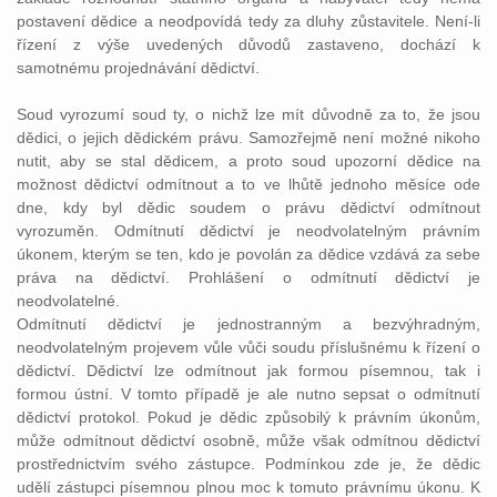
postavení dědice a neodpovídá tedy za dluhy zůstavitele. Není-li
řízení z výše uvedených důvodů zastaveno, dochází k
samotnému projednávání dědictví.
Soud vyrozumí soud ty, o nichž lze mít důvodně za to, že jsou
dědici, o jejich dědickém právu. Samozřejmě není možné nikoho
nutit, aby se stal dědicem, a proto soud upozorní dědice na
možnost dědictví odmítnout a to ve lhůtě jednoho měsíce ode
dne, kdy byl dědic soudem o právu dědictví odmítnout
vyrozuměn. Odmítnutí dědictví je neodvolatelným právním
úkonem, kterým se ten, kdo je povolán za dědice vzdává za sebe
práva na dědictví. Prohlášení o odmítnutí dědictví je
neodvolatelné.
Odmítnutí dědictví je jednostranným a bezvýhradným,
neodvolatelným projevem vůle vůči soudu příslušnému k řízení o
dědictví. Dědictví lze odmítnout jak formou písemnou, tak i
formou ústní. V tomto případě je ale nutno sepsat o odmítnutí
dědictví protokol. Pokud je dědic způsobilý k právním úkonům,
může odmítnout dědictví osobně, může však odmítnou dědictví
prostřednictvím svého zástupce. Podmínkou zde je, že dědic
udělí zástupci písemnou plnou moc k tomuto právnímu úkonu. K