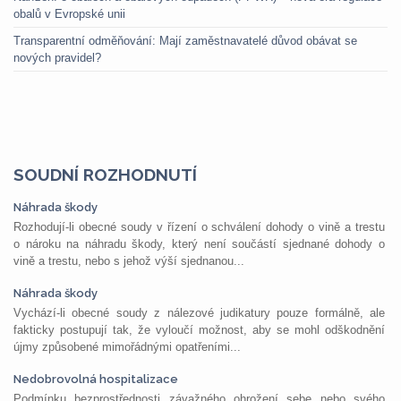
obalů v Evropské unii
Transparentní odměňování: Mají zaměstnavatelé důvod obávat se
nových pravidel?
SOUDNÍ ROZHODNUTÍ
Náhrada škody
Rozhodují-li obecné soudy v řízení o schválení dohody o vině a trestu
o nároku na náhradu škody, který není součástí sjednané dohody o
vině a trestu, nebo s jehož výší sjednanou...
Náhrada škody
Vychází-li obecné soudy z nálezové judikatury pouze formálně, ale
fakticky postupují tak, že vyloučí možnost, aby se mohl odškodnění
újmy způsobené mimořádnými opatřeními...
Nedobrovolná hospitalizace
Podmínku bezprostřednosti závažného ohrožení sebe nebo svého