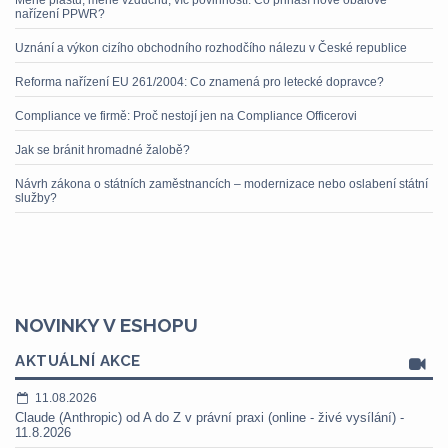
Méně plastu, méně vzduchu, víc povinností. Co přináší nové obalové
nařízení PPWR?
Uznání a výkon cizího obchodního rozhodčího nálezu v České republice
Reforma nařízení EU 261/2004: Co znamená pro letecké dopravce?
Compliance ve firmě: Proč nestojí jen na Compliance Officerovi
Jak se bránit hromadné žalobě?
Návrh zákona o státních zaměstnancích – modernizace nebo oslabení státní
služby?
NOVINKY V ESHOPU
AKTUÁLNÍ AKCE
11.08.2026
Claude (Anthropic) od A do Z v právní praxi (online - živé vysílání) -
11.8.2026