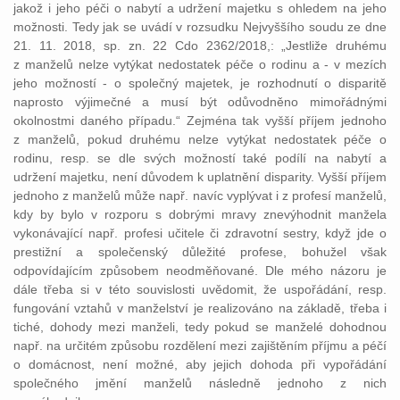
jakož i jeho péči o nabytí a udržení majetku s ohledem na jeho
možnosti. Tedy jak se uvádí v rozsudku Nejvyššího soudu ze dne
21. 11. 2018, sp. zn. 22 Cdo 2362/2018,: „Jestliže druhému
z manželů nelze vytýkat nedostatek péče o rodinu a - v mezích
jeho možností - o společný majetek, je rozhodnutí o disparitě
naprosto výjimečné a musí být odůvodněno mimořádnými
okolnostmi daného případu.“ Zejména tak vyšší příjem jednoho
z manželů, pokud druhému nelze vytýkat nedostatek péče o
rodinu, resp. se dle svých možností také podílí na nabytí a
udržení majetku, není důvodem k uplatnění disparity. Vyšší příjem
jednoho z manželů může např. navíc vyplývat i z profesí manželů,
kdy by bylo v rozporu s dobrými mravy znevýhodnit manžela
vykonávající např. profesi učitele či zdravotní sestry, když jde o
prestižní a společenský důležité profese, bohužel však
odpovídajícím způsobem neodměňované. Dle mého názoru je
dále třeba si v této souvislosti uvědomit, že uspořádání, resp.
fungování vztahů v manželství je realizováno na základě, třeba i
tiché, dohody mezi manželi, tedy pokud se manželé dohodnou
např. na určitém způsobu rozdělení mezi zajištěním příjmu a péčí
o domácnost, není možné, aby jejich dohoda při vypořádání
společného jmění manželů následně jednoho z nich