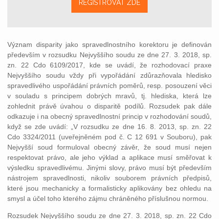
REGISTROVAT ZDE
Význam disparity jako spravedlnostního korektoru je definován
především v rozsudku Nejvyššího soudu ze dne 27. 3. 2018, sp.
zn. 22 Cdo 6109/2017, kde se uvádí, že r
ozhodovací praxe
Nejvyššího soudu vždy při vypořádání zdůrazňovala hledisko
spravedlivého uspořádání právních poměrů, resp. posouzení věci
v souladu s principem dobrých mravů, tj. hlediska, která lze
zohlednit právě úvahou o disparitě podílů. Rozsudek pak dále
odkazuje i na obecný spravedlnostní princip v rozhodování soudů,
když se zde uvádí:
„
V rozsudku ze dne 16. 8. 2013, sp. zn. 22
Cdo 3324/2011 (uveřejněném pod č. C 12 691 v Souboru), pak
Nejvyšší soud formuloval obecný závěr, že soud musí nejen
respektovat právo, ale jeho výklad a aplikace musí směřovat k
výsledku spravedlivému. Jinými slovy, právo musí být především
nástrojem spravedlnosti, nikoliv souborem právních předpisů,
které jsou mechanicky a formalisticky aplikovány bez ohledu na
smysl a účel toho kterého zájmu chráněného příslušnou normou.
Rozsudek Nejvyššího soudu ze dne 27. 3. 2018, sp. zn. 22 Cdo