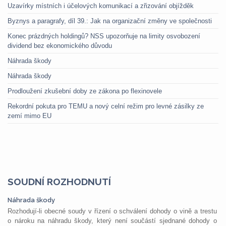
Uzavírky místních i účelových komunikací a zřizování objížděk
Byznys a paragrafy, díl 39.: Jak na organizační změny ve společnosti
Konec prázdných holdingů? NSS upozorňuje na limity osvobození
dividend bez ekonomického důvodu
Náhrada škody
Náhrada škody
Prodloužení zkušební doby ze zákona po flexinovele
Rekordní pokuta pro TEMU a nový celní režim pro levné zásilky ze
zemí mimo EU
SOUDNÍ ROZHODNUTÍ
Náhrada škody
Rozhodují-li obecné soudy v řízení o schválení dohody o vině a trestu
o nároku na náhradu škody, který není součástí sjednané dohody o