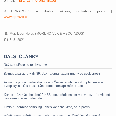
e-mail:
praha@moreno-vlk.eu
© EPRAVO.CZ – Sbírka zákonů, judikatura, právo |
www.epravo.cz
Mgr. Libor Nerad (MORENO VLK & ASOCIADOS)
5. 8. 2021
DALŠÍ ČLÁNKY:
Než se upíšete do reality show
Byznys a paragrafy, díl 39.: Jak na organizační změny ve společnosti
Aktuální vývoj odpadového práva v České republice: od implementace
evropských cílů k praktickým problémům aplikační praxe
Konec prázdných holdingů? NSS upozorňuje na limity osvobození dividend
bez ekonomického důvodu
Limity hudebního samplingu aneb konečně víme, co je pastiš