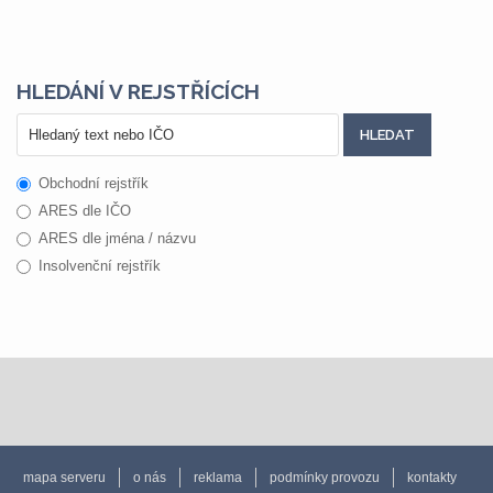
HLEDÁNÍ V REJSTŘÍCÍCH
Obchodní rejstřík
ARES dle IČO
ARES dle jména / názvu
Insolvenční rejstřík
mapa serveru
o nás
reklama
podmínky provozu
kontakty