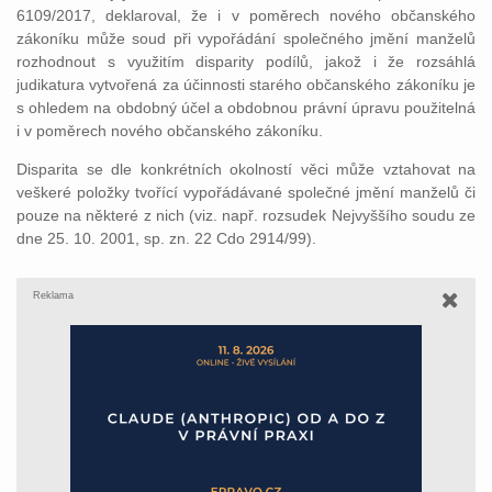
6109/2017, deklaroval, že i v poměrech nového občanského
zákoníku může soud při vypořádání společného jmění manželů
rozhodnout s využitím disparity podílů, jakož i že rozsáhlá
judikatura vytvořená za účinnosti starého občanského zákoníku je
s ohledem na obdobný účel a obdobnou právní úpravu použitelná
i v poměrech nového občanského zákoníku.
Disparita se dle konkrétních okolností věci může vztahovat na
veškeré položky tvořící vypořádávané společné jmění manželů či
pouze na některé z nich (viz. např. rozsudek Nejvyššího soudu ze
dne 25. 10. 2001, sp. zn. 22 Cdo 2914/99).
Reklama