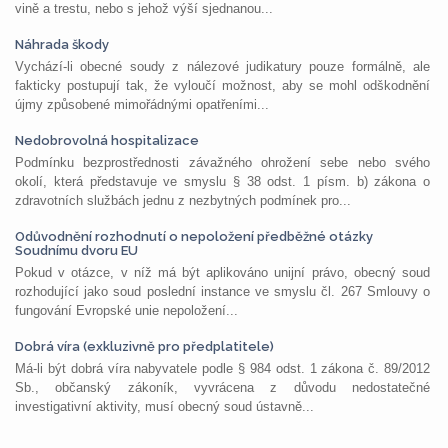
vině a trestu, nebo s jehož výší sjednanou...
Náhrada škody
Vychází-li obecné soudy z nálezové judikatury pouze formálně, ale
fakticky postupují tak, že vyloučí možnost, aby se mohl odškodnění
újmy způsobené mimořádnými opatřeními...
Nedobrovolná hospitalizace
Podmínku bezprostřednosti závažného ohrožení sebe nebo svého
okolí, která představuje ve smyslu § 38 odst. 1 písm. b) zákona o
zdravotních službách jednu z nezbytných podmínek pro...
Odůvodnění rozhodnutí o nepoložení předběžné otázky
Soudnímu dvoru EU
Pokud v otázce, v níž má být aplikováno unijní právo, obecný soud
rozhodující jako soud poslední instance ve smyslu čl. 267 Smlouvy o
fungování Evropské unie nepoložení...
Dobrá víra (exkluzivně pro předplatitele)
Má-li být dobrá víra nabyvatele podle § 984 odst. 1 zákona č. 89/2012
Sb., občanský zákoník, vyvrácena z důvodu nedostatečné
investigativní aktivity, musí obecný soud ústavně...