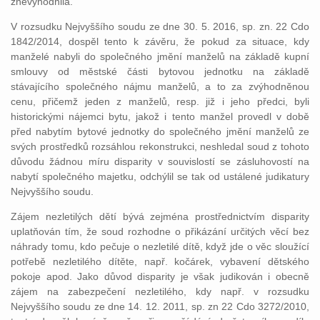
znevýhodnila.
V rozsudku Nejvyššího soudu ze dne 30. 5. 2016, sp. zn. 22 Cdo
1842/2014, dospěl tento k závěru, že pokud za situace, kdy
manželé nabyli do společného jmění manželů na základě kupní
smlouvy od městské části bytovou jednotku na základě
stávajícího společného nájmu manželů, a to za zvýhodněnou
cenu, přičemž jeden z manželů, resp. již i jeho předci, byli
historickými nájemci bytu, jakož i tento manžel provedl v době
před nabytím bytové jednotky do společného jmění manželů ze
svých prostředků rozsáhlou rekonstrukci, neshledal soud z tohoto
důvodu žádnou míru disparity v souvislostí se zásluhovostí na
nabytí společného majetku, odchýlil se tak od ustálené judikatury
Nejvyššího soudu.
Zájem nezletilých dětí bývá zejména prostřednictvím disparity
uplatňován tím, že soud rozhodne o přikázání určitých věcí bez
náhrady tomu, kdo pečuje o nezletilé dítě, když jde o věc sloužící
potřebě nezletilého dítěte, např. kočárek, vybavení dětského
pokoje apod. Jako důvod disparity je však judikován i obecně
zájem na zabezpečení nezletilého, kdy např. v rozsudku
Nejvyššího soudu ze dne 14. 12. 2011, sp. zn 22 Cdo 3272/2010,