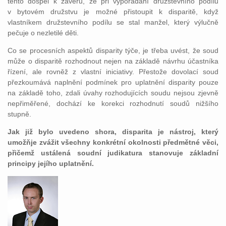
tento dospěl k závěru, že při vypořádání družstevního podílu
v bytovém družstvu je možné přistoupit k disparitě, když
vlastníkem družstevního podílu se stal manžel, který výlučně
pečuje o nezletilé děti.
Co se procesních aspektů disparity týče, je třeba uvést, že soud
může o disparitě rozhodnout nejen na základě návrhu účastníka
řízení, ale rovněž z vlastní iniciativy. Přestože dovolací soud
přezkoumává naplnění podmínek pro uplatnění disparity pouze
na základě toho, zdali úvahy rozhodujících soudu nejsou zjevně
nepřiměřené, dochází ke korekci rozhodnutí soudů nižšího
stupně.
Jak již bylo uvedeno shora, disparita je nástroj, který
umožňje zvážit všechny konkrétní okolnosti předmětné věci,
přičemž ustálená soudní judikatura stanovuje základní
principy jejího uplatnění.