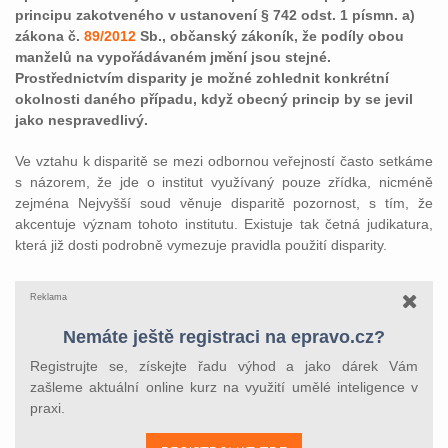
principu zakotveného v ustanovení § 742 odst. 1 písmn. a)
zákona č.
89/2012
Sb., občanský zákoník, že podíly obou
manželů na vypořádávaném jmění jsou stejné.
Prostřednictvím disparity je možné zohlednit konkrétní
okolnosti daného případu, když obecný princip by se jevil
jako nespravedlivý.
Ve vztahu k disparitě se mezi odbornou veřejností často setkáme
s názorem, že jde o institut využívaný pouze zřídka, nicméně
zejména Nejvyšší soud věnuje disparitě pozornost, s tím, že
akcentuje význam tohoto institutu. Existuje tak četná judikatura,
která již dosti podrobně vymezuje pravidla použití disparity.
Reklama
Nemáte ještě registraci na epravo.cz?
Registrujte se, získejte řadu výhod a jako dárek Vám
zašleme aktuální online kurz na využití umělé inteligence v
praxi.