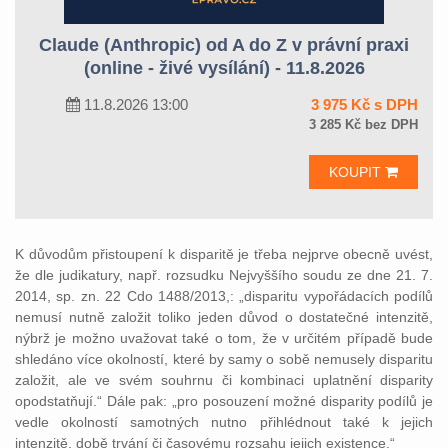
Claude (Anthropic) od A do Z v právní praxi
(online - živé vysílání) - 11.8.2026
11.8.2026 13:00
3 975 Kč s DPH
3 285 Kč bez DPH
KOUPIT
K důvodům přistoupení k disparitě je třeba nejprve obecně uvést,
že dle judikatury, např. rozsudku Nejvyššího soudu ze dne 21. 7.
2014, sp. zn. 22 Cdo 1488/2013,: „disparitu vypořádacích podílů
nemusí nutně založit toliko jeden důvod o dostatečné intenzitě,
nýbrž je možno uvažovat také o tom, že v určitém případě bude
shledáno více okolností, které by samy o sobě nemusely disparitu
založit, ale ve svém souhrnu či kombinaci uplatnění disparity
opodstatňují.“ Dále pak: „pro posouzení možné disparity podílů je
vedle okolností samotných nutno přihlédnout také k jejich
intenzitě, době trvání či časovému rozsahu jejich existence.“