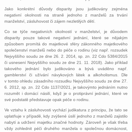
Jako konkrétní důvody disparity jsou judikovány zejména
negativní okolnosti na straně jednoho z manželů za trvání
manželství, zásluhovost či zájem nezletilých dětí.
Co se týče negativních okolností v manželství, je důvodem
disparity pouze takové negativní jednání, které se nějakým
způsobem promítá do majetkové sféry zákonného majetkového
společenství manželů nebo do péče o rodinu (viz např. rozsudek
Nejvyššího soudu ze dne 26. 2. 2014, sp. zn. 22 Cdo 5384/2015
či usnesení Nejvyššího soudu ze dne 21. 11. 2018). Jako příklad
takového jednání bylo judikováno a bývá uváděno např.
gamblerství či užívání návykových látek a alkoholismus. Dle
v tomto ohledu zásadního rozsudku Nejvyššího soudu ze dne 27.
6. 2012, sp. zn. 22 Cdo 1137/2021, je takovýmto jednáním nutno
rozumět i domácí násilí, když je o protiprávní jednání, které ve
své podstatě představuje opak péče o rodinu.
Ve vztahu k zásluhovosti vychází judikatura z principu, že tato se
uplatňuje v případě, kdy zvýšené úsilí jednoho z manželů zajistilo
nabytí a udržení majetku značné hodnoty. Zároveň je však třeba
vždy zohlednit péči druhého manžela o společnou domácnost,