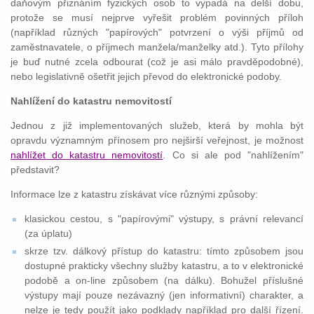
daňovým přiznáním fyzických osob to vypadá na delší dobu,
protože se musí nejprve vyřešit problém povinných příloh
(například různých "papírových" potvrzení o výši příjmů od
zaměstnavatele, o příjmech manžela/manželky atd.). Tyto přílohy
je buď nutné zcela odbourat (což je asi málo pravděpodobné),
nebo legislativně ošetřit jejich převod do elektronické podoby.
Nahlížení do katastru nemovitostí
Jednou z již implementovaných služeb, která by mohla být
opravdu významným přínosem pro nejširší veřejnost, je možnost
nahlížet do katastru nemovitostí
. Co si ale pod "nahlížením"
představit?
Informace lze z katastru získávat více různými způsoby:
klasickou cestou, s "papírovými" výstupy, s právní relevancí
(za úplatu)
skrze tzv. dálkový přístup do katastru: tímto způsobem jsou
dostupné prakticky všechny služby katastru, a to v elektronické
podobě a on-line způsobem (na dálku). Bohužel příslušné
výstupy mají pouze nezávazný (jen informativní) charakter, a
nelze je tedy použít jako podklady například pro další řízení.