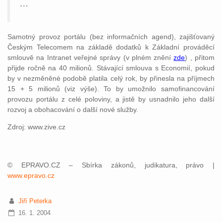
…
Samotný provoz portálu (bez informačních agend), zajišťovaný
Českým Telecomem na základě dodatků k Základní prováděcí
smlouvě na Intranet veřejné správy (v plném znění
zde
) , přitom
přijde ročně na 40 milionů. Stávající smlouva s Economií, pokud
by v nezměněné podobě platila celý rok, by přinesla na příjmech
15 + 5 milionů (viz výše). To by umožnilo samofinancování
provozu portálu z celé poloviny, a jistě by usnadnilo jeho další
rozvoj a obohacování o další nové služby.
Zdroj: www.zive.cz
© EPRAVO.CZ – Sbírka zákonů, judikatura, právo |
www.epravo.cz
Jiří Peterka
16. 1. 2004