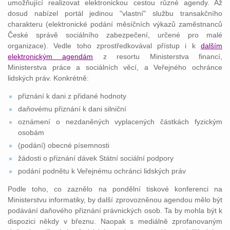
umožňující realizovat elektronickou cestou různé agendy. Až
dosud nabízel portál jedinou "vlastní" službu transakčního
charakteru (elektronické podání měsíčních výkazů zaměstnanců
České správě sociálního zabezpečení, určené pro malé
organizace). Vedle toho zprostředkovával přístup i k
dalším
elektronickým agendám
z resortu Ministerstva financí,
Ministerstva práce a sociálních věcí, a Veřejného ochránce
lidských práv. Konkrétně:
přiznání k dani z přidané hodnoty
daňovému přiznání k dani silniční
oznámení o nezdaněných vyplacených částkách fyzickým
osobám
(podání) obecné písemnosti
žádosti o přiznání dávek Státní sociální podpory
podání podnětu k Veřejnému ochránci lidských práv
Podle toho, co zaznělo na pondělní tiskové konferenci na
Ministerstvu informatiky, by další zprovozněnou agendou mělo být
podávání daňového přiznání právnických osob. Ta by mohla být k
dispozici někdy v březnu. Naopak s mediálně zprofanovaným