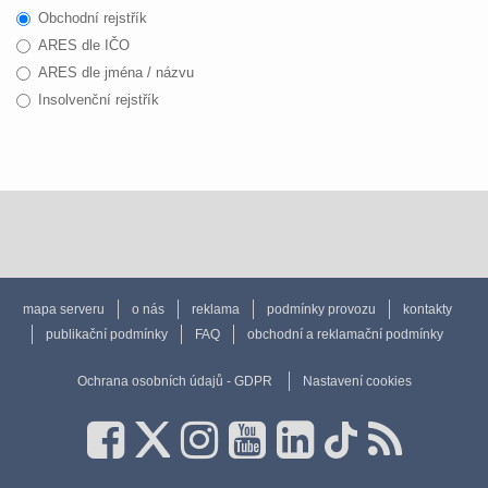
Obchodní rejstřík
ARES dle IČO
ARES dle jména / názvu
Insolvenční rejstřík
mapa serveru
o nás
reklama
podmínky provozu
kontakty
publikační podmínky
FAQ
obchodní a reklamační podmínky
Ochrana osobních údajů - GDPR
Nastavení cookies