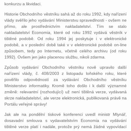
konkurzu a likvidaci.
Historie Obchodního věstníku sahá až do roku 1992, kdy nařízení
vlády svěřilo jeho vydávání Ministerstvu spravedlnosti - ovšem ne
přímo, ale prostřednictvím nakladatelství. Tím se stalo
nakladatelství Economia, které od roku 1992 vydává věstník v
tištěné podobě. Od roku 1994 jej poskytuje i v elektronické
podobě, a v poslední době také v v elektronické podobě on-line
způsobem, tedy po Internetu, včetně celého archivu (od roku
1992). Ovšem jen jako placenou službu, nikoli zdarma.
Způsob vydávání Obchodního věstníku nově upravilo další
nařízení vlády, č. 408/2003 z listopadu loňského roku, které
pověřilo odpovědností za vydávání Obchodního věstníku
Ministerstvo informatiky. Kromě toho došlo i k další významné
změně: relevantní (rozhodující) už není tištěná verze, vydávaná
skrze nakladatelství, ale verze elektronická, publikovaná právě na
Portálu veřejné správy!
Jak ale na pondělní tiskové konferenci uvedl ministr Mlynář,
dosavadní smlouva s vydavatelstvím Economia na vydávání
tištěné verze platí i nadále, protože prý nemá žádné vypovídací