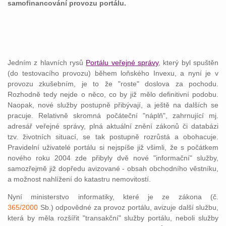
samofinancování provozu portálu.
Jedním z hlavních rysů
Portálu veřejné správy
, který byl spuštěn
(do testovacího provozu) během loňského Invexu, a nyní je v
provozu zkušebním, je to že "roste" doslova za pochodu.
Rozhodně tedy nejde o něco, co by již mělo definitivní podobu.
Naopak, nové služby postupně přibývají, a ještě na dalších se
pracuje. Relativně skromná počáteční "náplň", zahrnující mj.
adresář veřejné správy, plná aktuální znění zákonů či databázi
tzv. životních situací, se tak postupně rozrůstá a obohacuje.
Pravidelní uživatelé portálu si nejspíše již všimli, že s počátkem
nového roku 2004 zde přibyly dvě nové "informační" služby,
samozřejmě již dopředu avizované - obsah obchodního věstníku,
a možnost nahlížení do katastru nemovitostí.
Nyní ministerstvo informatiky, které je ze zákona (č.
365/2000
Sb.) odpovědné za provoz portálu, avizuje další službu,
která by měla rozšířit "transakční" služby portálu, neboli služby