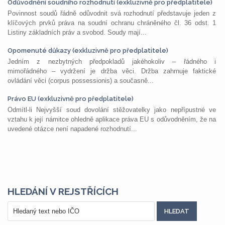
Odůvodnění soudního rozhodnutí (exkluzivně pro předplatitele)
Povinnost soudů řádně odůvodnit svá rozhodnutí představuje jeden z
klíčových prvků práva na soudní ochranu chráněného čl. 36 odst. 1
Listiny základních práv a svobod. Soudy mají...
Opomenuté důkazy (exkluzivně pro předplatitele)
Jedním z nezbytných předpokladů jakéhokoliv – řádného i
mimořádného – vydržení je držba věci. Držba zahrnuje faktické
ovládání věci (corpus possessionis) a současně...
Právo EU (exkluzivně pro předplatitele)
Odmítl-li Nejvyšší soud dovolání stěžovatelky jako nepřípustné ve
vztahu k její námitce ohledně aplikace práva EU s odůvodněním, že na
uvedené otázce není napadené rozhodnutí...
HLEDÁNÍ V REJSTŘÍCÍCH