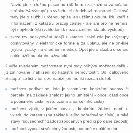
Navíc jde o službu placenou (50 korun za každou započatou
stránku A4 výstupů) a vyžadující předchozí registraci. Celkově
tedy jde o službu určenou spíše jen užšímu okruhu lidí, kteří s
informacemi z katastru pracují častěji - ale ani pro ně nemusí
být nejvhodnější (vzhledem k nezávaznému statutu výstupů).
skrze tzv. poskytování údajů z katastru: také zde jsou výstupy
poskytovány v elektronické formě a za úplatu, ale ne on-line
(nýbrž fyzicky, na vhodném médiu). Opět jde o službu určenou
spíše užšímu okruhu uživatelů.
K výše uvedeným možnostem nyní tedy přibývá možnost další -
již zmiňované "nahlížení do katastru nemovitostí". Od "dálkového
přístupu" se liší v tom, že nabízí jen menší rozsah služeb:
možnost podívat se, kdo je vlastníkem konkrétní budovy či
parcely (na základě znalosti jejího umístění - obce, části obce
a popisného čísla, resp. území a parcelního čísla)
možnost zjistit, v jakém stavu je konkrétní žádost, např. o
vkladu do katastru (na základě jejího pořadového čísla), a také
stavy "sousedních" žádostí (podaných před či po dané žádosti)
možnost vypsat si všechny žádosti, podané v určitém dni