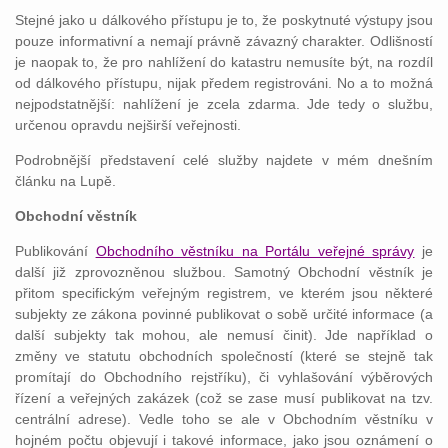
Stejné jako u dálkového přístupu je to, že poskytnuté výstupy jsou
pouze informativní a nemají právně závazný charakter. Odlišností
je naopak to, že pro nahlížení do katastru nemusíte být, na rozdíl
od dálkového přístupu, nijak předem registrováni. No a to možná
nejpodstatnější: nahlížení je zcela zdarma. Jde tedy o službu,
určenou opravdu nejširší veřejnosti.
Podrobnější představení celé služby najdete v mém dnešním
článku na Lupě.
Obchodní věstník
Publikování
Obchodního věstníku na Portálu veřejné správy
je
další již zprovozněnou službou. Samotný Obchodní věstník je
přitom specifickým veřejným registrem, ve kterém jsou některé
subjekty ze zákona povinné publikovat o sobě určité informace (a
další subjekty tak mohou, ale nemusí činit). Jde například o
změny ve statutu obchodních společností (které se stejně tak
promítají do Obchodního rejstříku), či vyhlašování výběrových
řízení a veřejných zakázek (což se zase musí publikovat na tzv.
centrální adrese). Vedle toho se ale v Obchodním věstníku v
hojném počtu objevují i takové informace, jako jsou oznámení o