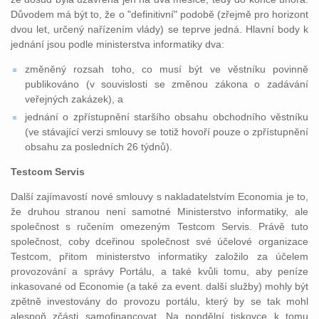
Důvodem má být to, že o "definitivní" podobě (zřejmě pro horizont
dvou let, určený nařízením vlády) se teprve jedná. Hlavní body k
jednání jsou podle ministerstva informatiky dva:
změněný rozsah toho, co musí být ve věstníku povinně
publikováno (v souvislosti se změnou zákona o zadávání
veřejných zakázek), a
jednání o zpřístupnění staršího obsahu obchodního věstníku
(ve stávající verzi smlouvy se totiž hovoří pouze o zpřístupnění
obsahu za posledních 26 týdnů).
Testcom Servis
Další zajímavostí nové smlouvy s nakladatelstvím Economia je to,
že druhou stranou není samotné Ministerstvo informatiky, ale
společnost s ručením omezeným Testcom Servis. Právě tuto
společnost, coby dceřinou společnost své účelové organizace
Testcom, přitom ministerstvo informatiky založilo za účelem
provozování a správy Portálu, a také kvůli tomu, aby peníze
inkasované od Economie (a také za event. další služby) mohly být
zpětně investovány do provozu portálu, který by se tak mohl
alespoň zčásti samofinancovat. Na pondělní tiskovce k tomu