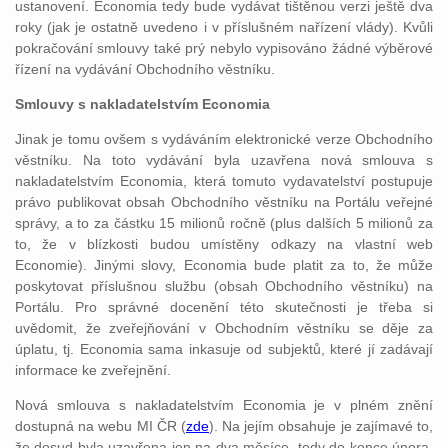
ustanovení. Economia tedy bude vydávat tištěnou verzi ještě dva
roky (jak je ostatně uvedeno i v příslušném nařízení vlády). Kvůli
pokračování smlouvy také prý nebylo vypisováno žádné výběrové
řízení na vydávání Obchodního věstníku.
Smlouvy s nakladatelstvím Economia
Jinak je tomu ovšem s vydáváním elektronické verze Obchodního
věstníku. Na toto vydávání byla uzavřena nová smlouva s
nakladatelstvím Economia, která tomuto vydavatelství postupuje
právo publikovat obsah Obchodního věstníku na Portálu veřejné
správy, a to za částku 15 milionů ročně (plus dalších 5 milionů za
to, že v blízkosti budou umístěny odkazy na vlastní web
Economie). Jinými slovy, Economia bude platit za to, že může
poskytovat příslušnou službu (obsah Obchodního věstníku) na
Portálu. Pro správné docenění této skutečnosti je třeba si
uvědomit, že zveřejňování v Obchodním věstníku se děje za
úplatu, tj. Economia sama inkasuje od subjektů, které jí zadávají
informace ke zveřejnění.
Nová smlouva s nakladatelstvím Economia je v plném znění
dostupná na webu MI ČR (
zde
). Na jejím obsahuje je zajímavé to,
že dosud byla uzavřena jen na dva měsíce, tedy do konce února.