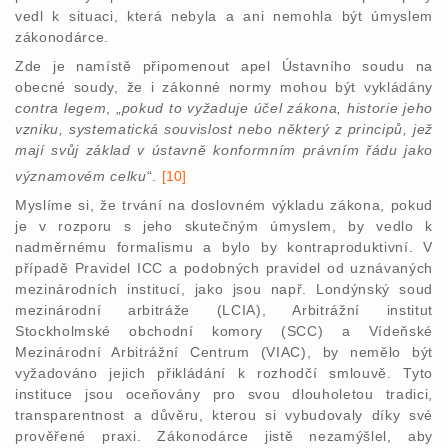
vedl k situaci, která nebyla a ani nemohla být úmyslem
zákonodárce.
Zde je namístě připomenout apel Ústavního soudu na
obecné soudy, že i zákonné normy mohou být vykládány
contra legem
, „
pokud to vyžaduje účel zákona, historie jeho
vzniku, systematická souvislost nebo některý z principů, jež
mají svůj základ v ústavně konformním právním řádu jako
významovém celku
“.
[10]
Myslíme si, že trvání na doslovném výkladu zákona, pokud
je v rozporu s jeho skutečným úmyslem, by vedlo k
nadměrnému formalismu a bylo by kontraproduktivní. V
případě Pravidel ICC a podobných pravidel od uznávaných
mezinárodních institucí, jako jsou např. Londýnský soud
mezinárodní arbitráže (LCIA), Arbitrážní institut
Stockholmské obchodní komory (SCC) a Vídeňské
Mezinárodní Arbitrážní Centrum (VIAC), by nemělo být
vyžadováno jejich přikládání k rozhodčí smlouvě. Tyto
instituce jsou oceňovány pro svou dlouholetou tradici,
transparentnost a důvěru, kterou si vybudovaly díky své
prověřené praxi. Zákonodárce jistě nezamýšlel, aby