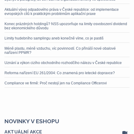
Aktuální vývoj odpadového práva v České republice: od implementace
evropských cílů k praktickým problémům aplikační praxe
Konec prázdných holdingů? NSS upozorňuje na limity osvobození dividend
bez ekonomického důvodu
Limity hudebního samplingu aneb konečně víme, co je pastiš
Méně plastu, méně vzduchu, víc povinností. Co přináší nové obalové
nařízení PPWR?
Uznání a výkon cizího obchodního rozhodčího nálezu v České republice
Reforma nařízení EU 261/2004: Co znamená pro letecké dopravce?
Compliance ve firmě: Proč nestojí jen na Compliance Officerovi
NOVINKY V ESHOPU
AKTUÁLNÍ AKCE