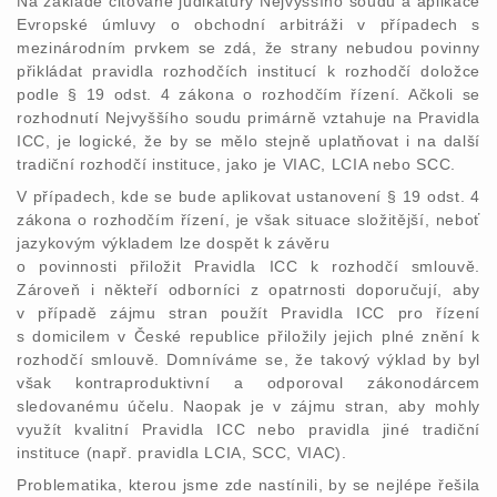
Na základě citované judikatury Nejvyššího soudu a aplikace
Evropské úmluvy o obchodní arbitráži v případech s
mezinárodním prvkem se zdá, že strany nebudou povinny
přikládat pravidla rozhodčích institucí k rozhodčí doložce
podle § 19 odst. 4 zákona o rozhodčím řízení. Ačkoli se
rozhodnutí Nejvyššího soudu primárně vztahuje na Pravidla
ICC, je logické, že by se mělo stejně uplatňovat i na další
tradiční rozhodčí instituce, jako je VIAC, LCIA nebo SCC.
V případech, kde se bude aplikovat ustanovení § 19 odst. 4
zákona o rozhodčím řízení, je však situace složitější, neboť
jazykovým výkladem lze dospět k závěru
o povinnosti přiložit Pravidla ICC k rozhodčí smlouvě.
Zároveň i někteří odborníci z opatrnosti doporučují, aby
v případě zájmu stran použít Pravidla ICC pro řízení
s domicilem v České republice přiložily jejich plné znění k
rozhodčí smlouvě. Domníváme se, že takový výklad by byl
však kontraproduktivní a odporoval zákonodárcem
sledovanému účelu. Naopak je v zájmu stran, aby mohly
využít kvalitní Pravidla ICC nebo pravidla jiné tradiční
instituce (např. pravidla LCIA, SCC, VIAC).
Problematika, kterou jsme zde nastínili, by se nejlépe řešila