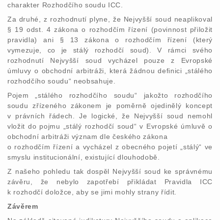
charakter Rozhodčího soudu ICC.
Za druhé, z rozhodnutí plyne, že Nejvyšší soud neaplikoval
§ 19 odst. 4 zákona o rozhodčím řízení (povinnost přiložit
pravidla) ani § 13 zákona o rozhodčím řízení (který
vymezuje, co je stálý rozhodčí soud). V rámci svého
rozhodnutí Nejvyšší soud vycházel pouze z Evropské
úmluvy o obchodní arbitráži, která žádnou definici „stálého
rozhodčího soudu“ neobsahuje.
Pojem „stálého rozhodčího soudu“ jakožto rozhodčího
soudu zřízeného zákonem je poměrně ojedinělý koncept
v právních řádech. Je logické, že Nejvyšší soud nemohl
vložit do pojmu „stálý rozhodčí soud“ v Evropské úmluvě o
obchodní arbitráži význam dle českého zákona
o rozhodčím řízení a vycházel z obecného pojetí „stálý“ ve
smyslu institucionální, existující dlouhodobě.
Z našeho pohledu tak dospěl Nejvyšší soud ke správnému
závěru, že nebylo zapotřebí přikládat Pravidla ICC
k rozhodčí doložce, aby se jimi mohly strany řídit.
Závěrem