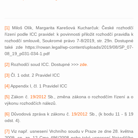
[1]
Miloš Olík, Margarita Karešová Kucharčuk: České rozhodčí
řízení podle ICC pravidel: k povinnosti přiložit rozhodčí pravidla k
rozhodčí smlouvě, Soukromé právo 7-8/2019, str. 29n. Dostupné
také zde https://rowan.legal/wp-content/uploads/2019/08/SP_07-
08_19_p031-034-1.pdf
[2]
Rozhodčí soud ICC. Dostupné >>>
zde.
[3]
Čl. 1 odst. 2 Pravidel ICC
[4]
Appendix I, čl. 1 Pravidel ICC
[5]
Zákon č.
19/2012
Sb., změna zákona o rozhodčím řízení a o
výkonu rozhodčích nálezů.
[6]
Důvodová zpráva k zákonu č.
19/2012
Sb., (k bodu 11 - § 19
odst. 4).
[7]
Viz např. usnesení Vrchního soudu v Praze ze dne 28. května
2009, sp. zn. 12 Cmo 496/2008 nebo také usnesení Nejvyššího