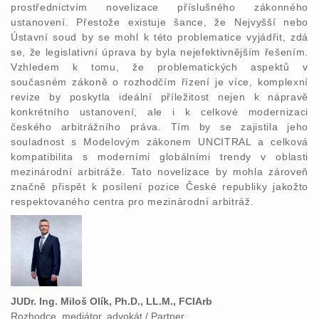
prostřednictvím novelizace příslušného zákonného
ustanovení. Přestože existuje šance, že Nejvyšší nebo
Ústavní soud by se mohl k této problematice vyjádřit, zdá
se, že legislativní úprava by byla nejefektivnějším řešením.
Vzhledem k tomu, že problematických aspektů v
současném zákoně o rozhodčím řízení je více, komplexní
revize by poskytla ideální příležitost nejen k nápravě
konkrétního ustanovení, ale i k celkové modernizaci
českého arbitrážního práva. Tím by se zajistila jeho
souladnost s Modelovým zákonem UNCITRAL a celková
kompatibilita s moderními globálními trendy v oblasti
mezinárodní arbitráže. Tato novelizace by mohla zároveň
značně přispět k posílení pozice České republiky jakožto
respektovaného centra pro mezinárodní arbitráž.
JUDr. Ing. Miloš Olík, Ph.D., LL.M., FCIArb
Rozhodce, mediátor, advokát / Partner