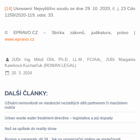
[14]
Usnesení Nejvyššího soudu ze dne 29. 10. 2020, č. j. 23 Cdo
1258/2020-119, odst. 33.
© EPRAVO.CZ – Sbírka zákonů, judikatura, právo |
www.epravo.cz
JUDr. Ing. Miloš Olík, Ph.D., LL.M., FCIArb,, JUDr. Margarita
Karešová Kucharčuk (ROWAN LEGAL)
20. 3. 2024
DALŠÍ ČLÁNKY:
Užívání nemovitosti ve vlastnictví nezletilých dětí partnerem či manželem
rodiče
Urban waste water treatment directive – legislativa a její dopady
Než se upíšete do reality show
Byznys a paragrafy, díl 39.: Jak na organizační změny ve společnosti