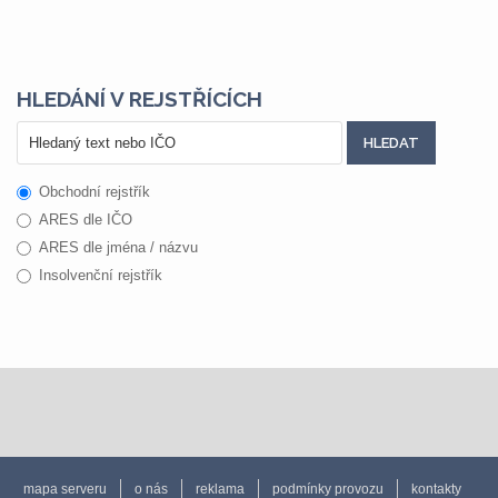
HLEDÁNÍ V REJSTŘÍCÍCH
Obchodní rejstřík
ARES dle IČO
ARES dle jména / názvu
Insolvenční rejstřík
mapa serveru
o nás
reklama
podmínky provozu
kontakty