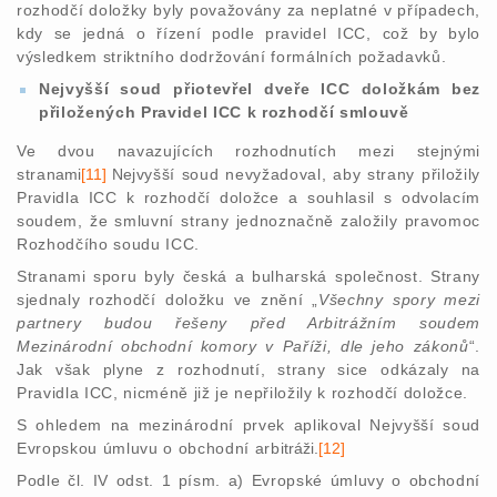
rozhodčí doložky byly považovány za neplatné v případech,
kdy se jedná o řízení podle pravidel ICC, což by bylo
výsledkem striktního dodržování formálních požadavků.
Nejvyšší soud přiotevřel dveře ICC doložkám bez
přiložených Pravidel ICC k rozhodčí smlouvě
Ve dvou navazujících rozhodnutích mezi stejnými
stra
nami
[11]
Ne
jvyšší soud nevyžadoval, aby strany přiložily
Pravidla ICC k rozhodčí doložce a souhlasil s odvolacím
soudem, že smluvní strany jednoznačně založily pravomoc
Rozhodčího soudu ICC.
Stranami sporu byly česká a bulharská společnost. Strany
sjednaly rozhodčí doložku ve znění „
Všechny spory mezi
partnery budou řešeny před Arbitrážním soudem
Mezinárodní obchodní komory v Paříži, dle jeho zákonů
“.
Jak však plyne z rozhodnutí, strany sice odkázaly na
Pravidla ICC, nicméně již je nepřiložily k rozhodčí doložce.
S ohledem na mezinárodní prvek aplikoval Nejvyšší soud
Evropskou úmluvu o obchodní arb
itráži.
[12]
Podle čl. IV odst. 1 písm. a) Evropské úmluvy o obchodní