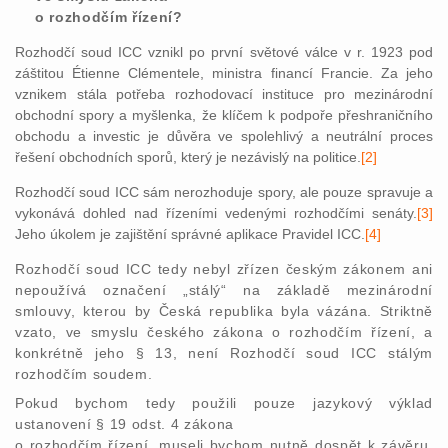
o rozhodčím řízení?
Rozhodčí soud ICC vznikl po první světové válce v r. 1923 pod
záštitou Étienne Clémentele, ministra financí Francie. Za jeho
vznikem stála potřeba rozhodovací instituce pro mezinárodní
obchodní spory a myšlenka, že klíčem k podpoře přeshraničního
obchodu a investic je důvěra ve spolehlivý a neutrální proces
řešení obchodních sporů, který je nezávislý na politice.
[2]
Rozhodčí soud ICC sám nerozhoduje spory, ale pouze spravuje a
vykonává dohled nad řízeními vedenými rozhodčími senáty.
[3]
Jeho úkolem je zajištění správné aplikace Pravidel ICC.
[4]
Rozhodčí soud ICC tedy nebyl zřízen českým zákonem ani
nepoužívá označení „stálý“ na základě mezinárodní
smlouvy, kterou by Česká republika byla vázána. Striktně
vzato, ve smyslu českého zákona o rozhodčím řízení, a
konkrétně jeho § 13, není Rozhodčí soud ICC stálým
rozhodčím soudem.
Pokud bychom tedy použili pouze jazykový výklad
ustanovení § 19 odst. 4 zákona
o rozhodčím řízení, museli bychom nutně dospět k závěru,