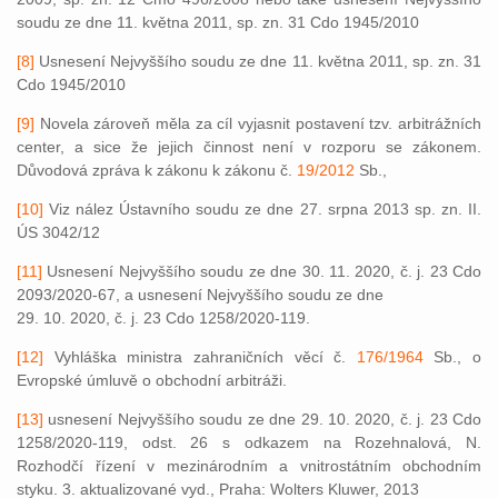
soudu ze dne 11. května 2011, sp. zn. 31 Cdo 1945/2010
[8]
Usnesení Nejvyššího soudu ze dne 11. května 2011, sp. zn. 31
Cdo 1945/2010
[9]
Novela zároveň měla za cíl vyjasnit postavení tzv. arbitrážních
center, a sice že jejich činnost není v rozporu se zákonem.
Důvodová zpráva k zákonu k zákonu č.
19/2012
Sb.,
[10]
Viz nález Ústavního soudu ze dne 27. srpna 2013 sp. zn. II.
ÚS 3042/12
[11]
Usnesení Nejvyššího soudu ze dne 30. 11. 2020, č. j. 23 Cdo
2093/2020-67, a usnesení Nejvyššího soudu ze dne
29. 10. 2020, č. j. 23 Cdo 1258/2020-119.
[12]
Vyhláška ministra zahraničních věcí č.
176/1964
Sb., o
Evropské úmluvě o obchodní arbitráži.
[13]
usnesení Nejvyššího soudu ze dne 29. 10. 2020, č. j. 23 Cdo
1258/2020-119, odst. 26 s odkazem na Rozehnalová, N.
Rozhodčí řízení v mezinárodním a vnitrostátním obchodním
styku. 3. aktualizované vyd., Praha: Wolters Kluwer, 2013