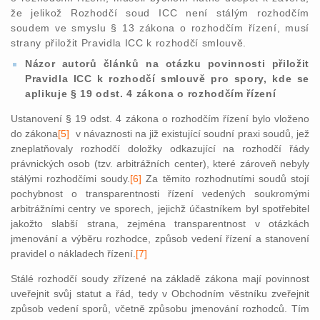
že jelikož Rozhodčí soud ICC není stálým rozhodčím
soudem ve smyslu § 13 zákona o rozhodčím řízení, musí
strany přiložit Pravidla ICC k rozhodčí smlouvě.
Názor autorů článků na otázku povinnosti přiložit
Pravidla ICC k rozhodčí smlouvě pro spory, kde se
aplikuje § 19 odst. 4 zákona o rozhodčím řízení
Ustanovení § 19 odst. 4 zákona o rozhodčím řízení bylo vloženo
do zákona
[5]
v návaznosti na již existující soudní praxi soudů, jež
zneplatňovaly rozhodčí doložky odkazující na rozhodčí řády
právnických osob (tzv. arbitrážních center), které zároveň nebyly
stálými rozhodčími soudy.
[6]
Za těmito rozhodnutími soudů stojí
pochybnost o transparentnosti řízení vedených soukromými
arbitrážními centry ve sporech, jejichž účastníkem byl spotřebitel
jakožto slabší strana, zejména transparentnost v otázkách
jmenování a výběru rozhodce, způsob vedení řízení a stanovení
pravidel o nákladech řízení.
[7]
Stálé rozhodčí soudy zřízené na základě zákona mají povinnost
uveřejnit svůj statut a řád, tedy v Obchodním věstníku zveřejnit
způsob vedení sporů, včetně způsobu jmenování rozhodců. Tím