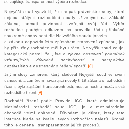
se zajištuje transparentnost výběru rozhodce.
Nejvyšší soud vysvětlil, že naopak právnické osoby, které
nejsou stálými rozhodčími soudy zřízenými na základě
zákona, nemají povinnost zveřejnit svůj řád. Výběr
rozhodce pouhým odkazem na pravidla řádu příslušné
soukromé osoby není dle Nejvyššího soudu jasným
a zákonu odpovídajícím způsobem stanovení způsobu, jak
by příslušný rozhodce měl být určen. Nejvyšší soud zaujal
kategorický postoj, že „
Jde o zjevné nastavení podmínek
vzbuzujících důvodné pochybnosti o perspektivě
nezávislého a nestranného řešení sporů
“.
[8]
Jinými slovy záměrem, který sledoval Nejvyšší soud ve svém
usnesení, a záměrem navazující novely § 19 zákona o rozhodčím
řízení, bylo zajištění transparentnosti, nestrannosti a nezávislosti
rozhodčího řízení.
[9]
Rozhodčí řízení podle Pravidel ICC, které administruje
Mezinárodní rozhodčí soud ICC, je v mezinárodním
obchodě velmi oblíbené. Důvodem je důraz, který tato
instituce klade na kvalitu svých rozhodčích nálezů. Kromě
toho je ceněna i transparentnost jejích procesů.