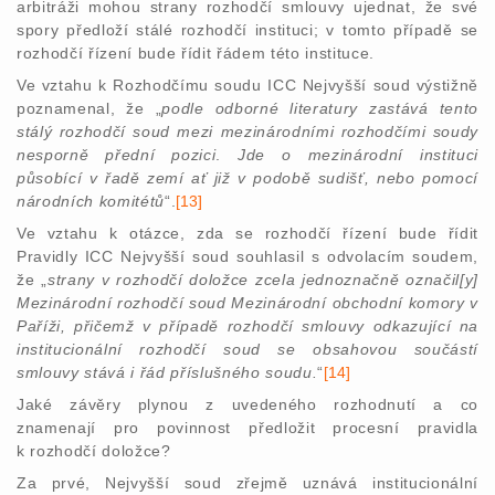
arbitráži mohou strany rozhodčí smlouvy ujednat, že své
spory předloží stálé rozhodčí instituci; v tomto případě se
rozhodčí řízení bude řídit řádem této instituce.
Ve vztahu k Rozhodčímu soudu ICC Nejvyšší soud výstižně
poznamenal, že „
podle odborné literatury zastává tento
stálý rozhodčí soud mezi mezinárodními rozhodčími soudy
nesporně přední pozici
.
Jde o mezinárodní instituci
působící v řadě zemí ať již v podobě sudišť, nebo pomocí
národních komitétů
“.
[13]
Ve vztahu k otázce, zda se rozhodčí řízení bude řídit
Pravidly ICC Nejvyšší soud souhlasil s odvolacím soudem,
že „
strany v rozhodčí doložce zcela jednoznačně označil[y]
Mezinárodní rozhodčí soud Mezinárodní obchodní komory v
Paříži, přičemž v případě rozhodčí smlouvy odkazující na
institucionální rozhodčí soud se obsahovou součástí
smlouvy stává i řád příslušného soudu.
“
[14]
Jaké závěry plynou z uvedeného rozhodnutí a co
znamenají pro povinnost předložit procesní pravidla
k rozhodčí doložce?
Za prvé, Nejvyšší soud zřejmě uznává institucionální