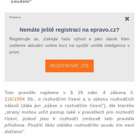
soudem“
Reklama
Nemáte ještě registraci na epravo.cz?
Registrujte se, získejte řadu výhod a jako dárek Vám
zašleme aktuální online kurz na využití umělé inteligence v
praxi.
REGISTROVAT ZDE
Toto pravidlo najdeme v § 19 odst. 4 zákona č.
216/1994
Sb., o rozhodčím řízení a o výkonu rozhodčích
nálezů (dále jen „zákon o rozhodčím řízení“), dle kterého
„
strany mohou určit postup také v pravidlech pro rozhodčí
řízení, pokud jsou k rozhodčí smlouvě tato pravidla
přiložena. Použití řádu stálého rozhodčího soudu tím není
dotčeno
“.