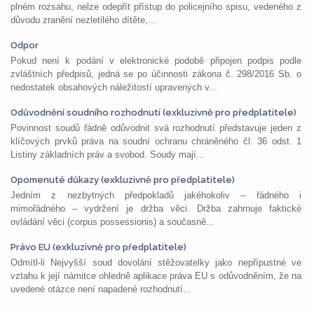
plném rozsahu, nelze odepřít přístup do policejního spisu, vedeného z
důvodu zranění nezletilého dítěte,...
Odpor
Pokud není k podání v elektronické podobě připojen podpis podle
zvláštních předpisů, jedná se po účinnosti zákona č. 298/2016 Sb. o
nedostatek obsahových náležitostí upravených v...
Odůvodnění soudního rozhodnutí (exkluzivně pro předplatitele)
Povinnost soudů řádně odůvodnit svá rozhodnutí představuje jeden z
klíčových prvků práva na soudní ochranu chráněného čl. 36 odst. 1
Listiny základních práv a svobod. Soudy mají...
Opomenuté důkazy (exkluzivně pro předplatitele)
Jedním z nezbytných předpokladů jakéhokoliv – řádného i
mimořádného – vydržení je držba věci. Držba zahrnuje faktické
ovládání věci (corpus possessionis) a současně...
Právo EU (exkluzivně pro předplatitele)
Odmítl-li Nejvyšší soud dovolání stěžovatelky jako nepřípustné ve
vztahu k její námitce ohledně aplikace práva EU s odůvodněním, že na
uvedené otázce není napadené rozhodnutí...