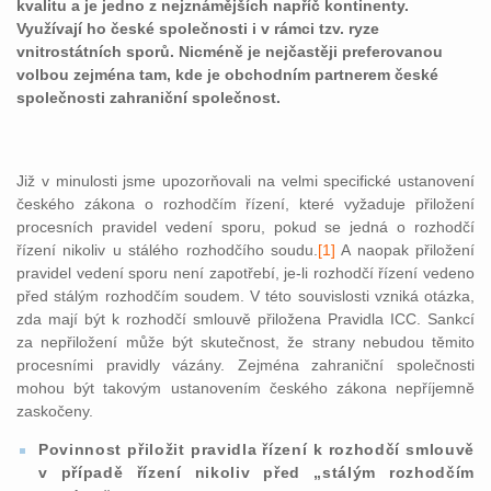
kvalitu a je jedno z nejznámějších napříč kontinenty.
Využívají ho české společnosti i v rámci tzv. ryze
vnitrostátních sporů. Nicméně je nejčastěji preferovanou
volbou zejména tam, kde je obchodním partnerem české
společnosti zahraniční společnost.
Již v minulosti jsme upozorňovali na velmi specifické ustanovení
českého zákona o rozhodčím řízení, které vyžaduje přiložení
procesních pravidel vedení sporu, pokud se jedná o rozhodčí
řízení nikoliv u stálého rozhodčího soudu.
[1]
A naopak přiložení
pravidel vedení sporu není zapotřebí, je-li rozhodčí řízení vedeno
před stálým rozhodčím soudem. V této souvislosti vzniká otázka,
zda mají být k rozhodčí smlouvě přiložena Pravidla ICC. Sankcí
za nepřiložení může být skutečnost, že strany nebudou těmito
procesními pravidly vázány. Zejména zahraniční společnosti
mohou být takovým ustanovením českého zákona nepříjemně
zaskočeny.
Povinnost přiložit pravidla řízení k rozhodčí smlouvě
v případě řízení nikoliv před „stálým rozhodčím