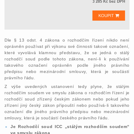
3 285 Kč bez DPH
KOUPIT
Dle § 13 odst. 4 zákona o rozhodčím řízení nikdo není
oprávněn používat při výkonu své činnosti takové označení,
které vyvolává klamnou představu, že se jedná o stálý
rozhodčí soud podle tohoto zákona, není-li k používání
takového označení oprávněn podle jiného právního
předpisu nebo mezinárodní smlouvy, která je součástí
právního řádu.
Z výše uvedených ustanovení tedy plyne, že stálým
rozhodčím soudem ve smyslu zákona o rozhodčím řízení je
rozhodčí soud zřízený českým zákonem nebo pokud jeho
zřízení jiný český zákon připouští nebo používá-li takového
označení dle jiného právního předpisu nebo mezinárodní
smlouvy, která je součástí českého právního řádu.
Je Rozhodčí soud ICC „stálým rozhodčím soudem“
ve smyslu zákona