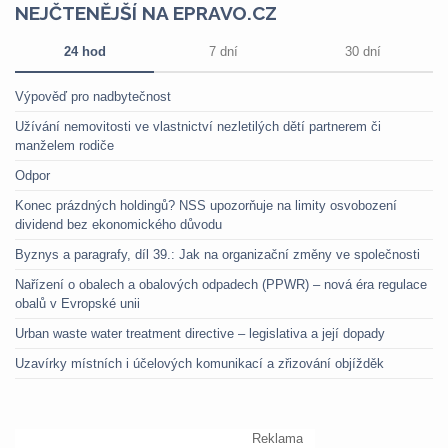
NEJČTENĚJŠÍ NA EPRAVO.CZ
24 hod
7 dní
30 dní
Výpověď pro nadbytečnost
Užívání nemovitosti ve vlastnictví nezletilých dětí partnerem či
manželem rodiče
Odpor
Konec prázdných holdingů? NSS upozorňuje na limity osvobození
dividend bez ekonomického důvodu
Byznys a paragrafy, díl 39.: Jak na organizační změny ve společnosti
Nařízení o obalech a obalových odpadech (PPWR) – nová éra regulace
obalů v Evropské unii
Urban waste water treatment directive – legislativa a její dopady
Uzavírky místních i účelových komunikací a zřizování objížděk