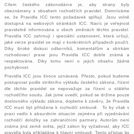
Cílem českého zákonodárce je, aby strany byly
obeznámeny s obsahem rozhodčích pravidel. Domníváme
se, že Pravidla ICC tento požadavek splňují. Jsou volně
dostupná na webových stránkách ICC. Navíc je veřejnost
pravidelně informována o všech změnách těchto pravidel.
Pravidla ICC zahrnují i speciální ustanovení, která určují,
jaké verze pravidel se mají v konkrétních případech použít.
Díky široké diskusi odborníků, komentářům a sbírkám
rozhodovací praxe jsou Pravidla ICC dobře známá a
respektována. Díky tomu není o jejich obsahu žádná
pochybnost.
Pravidla ICC jsou široce uznávaná. Přesto, pokud budeme
postupovat podle striktního výkladu českého zákona, řízení
dle těchto pravidel se nepovažuje za řízení u stálého
rozhodčího soudu. Jak jsme uvedli, pokud se držíme pouze
doslovného výkladu zákona, dojdeme k závěru, že Pravidla
ICC musí být přiložena k rozhodčí smlouvě. To by však v
praxi vedlo k absurdním situacím zejména při vyjednávání
rozhodčí doložky se zahraničními partnery. Autorům není
známa jiná země světa, jejíž zákon by vyžadoval, aby ICC
pravidla byla přikládána k hlavní smlouvě. Tento přístup by