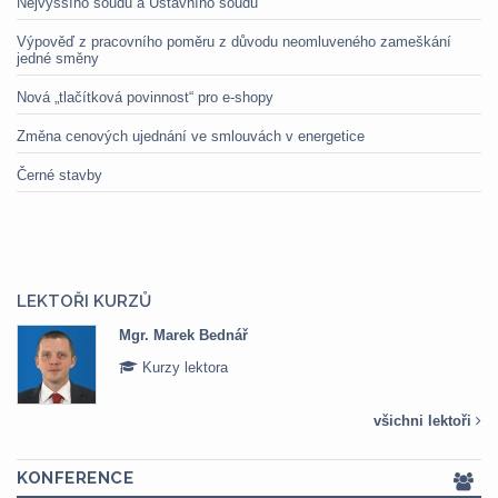
Nejvyššího soudu a Ústavního soudu
Výpověď z pracovního poměru z důvodu neomluveného zameškání
jedné směny
Nová „tlačítková povinnost“ pro e-shopy
Změna cenových ujednání ve smlouvách v energetice
Černé stavby
LEKTOŘI KURZŮ
Mgr. Veronika Pázmányová
Kurzy lektora
všichni lektoři
KONFERENCE