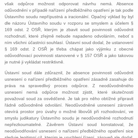
však odpůrce možnost odporovat návrhu nemá. Absence
odůvodnění v případě nařízení předběžného opatření je tak podle
Ústavního soudu nepřípustná a iracionální. Opačný výklad by byl
dle názoru Ústavního soudu v rozporu se smyslem a účelem §
169 odst. 2 OSŘ, kterým je zbavit soud povinnosti odůvodnit
rozhodnutí, které zřejmě nebude napadeno odvoláním, neboť s
ním všichni účastníci souhlasí. Ústavní soud dodal, že ustanovení
§ 169 odst. 2 OSŘ je třeba chápat jako výjimku z obecné
odůvodňovací povinnosti stanovené v § 157 OSŘ a jako takovou
je nutné ji vykládat restriktivně.
Ústavní soud dále zdůraznil, že absence povinnosti odůvodnit
usnesení o nařízení předběžného opatření zásadně zasahuje do
práva na spravedlivý proces odpůrce. Z neodůvodněného
usnesení nemá odpůrce možnost zjistit, které skutečnosti
považoval soud za osvědčené. Je tak pro něho obtížné připravit
řádně odůvodněné odvolání. Neodůvodněné usnesení zároveň
otevírá prostor pro úvahy o možné libovůli při rozhodování, ve
smyslu judikatury Ústavního soudu je neodůvodněné rozhodnutí
nepřezkoumatelné. Závěrem Ústavní soud konstatoval, že
neodůvodňování usnesení o nařízení předběžného opatření sice
sleduje legitimní cíl, kterým je urychlení řízení, zároveň ale dodal,