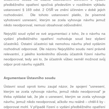
předběžného opatření spočívá především v rozdílném výkladu
ustanovení § 169 odst. 2 OSŘ ve znění účinném v době jejich
rozhodování. Dle tohoto ustanovení platilo, že písemné
vyhotovení usnesení, kterým se zcela vyhovuje návrhu jemuž
nikdo neodporoval, nemusí obsahovat odůvodnění.
Nejvyšší soud vyšel ve své argumentaci z toho, že o návrhu na
vydání předběžného opatření rozhoduje soud bez slyšení
účastníků. Ostatní účastníci tak nemohou návrhu před vydáním
rozhodnutí odporovat. Dle názoru Nejvyššího soudu není právně
relevantní, z jakého konkrétního důvodu účastník řízení návrhu
neodporoval, tedy ani to, že účastník vůbec neměl možnost svůj
odpor proti návrhu vyjádřit.
Argumentace Ústavního soudu
Ústavní soud oproti tomu zaujal názor, že spojení "usnesení,
kterým se zcela vyhovuje návrhu, jemuž nikdo neodporoval“ je
třeba vykládat tak, že jde o usnesení, kterým se zcela vyhovuje
návrhu, jemuž nikdo neodporoval, ačkoliv mu reálně – chtěl-li by -
odporovat mohl. V případě řízení o vydání předběžného opatření