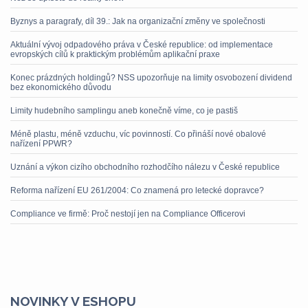
Byznys a paragrafy, díl 39.: Jak na organizační změny ve společnosti
Aktuální vývoj odpadového práva v České republice: od implementace
evropských cílů k praktickým problémům aplikační praxe
Konec prázdných holdingů? NSS upozorňuje na limity osvobození dividend
bez ekonomického důvodu
Limity hudebního samplingu aneb konečně víme, co je pastiš
Méně plastu, méně vzduchu, víc povinností. Co přináší nové obalové
nařízení PPWR?
Uznání a výkon cizího obchodního rozhodčího nálezu v České republice
Reforma nařízení EU 261/2004: Co znamená pro letecké dopravce?
Compliance ve firmě: Proč nestojí jen na Compliance Officerovi
NOVINKY V ESHOPU