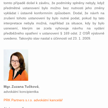
tomto případě došel k závěru, že podmínky splněny nebyly, když
předmětné ustanovení bylo možno bez nutnosti jeho změny
vykládat i ústavně konformním způsobem. Dodal, že návrh na
zrušení tohoto ustanovení by bylo nutné podat, pokud by tato
interpretace nebyla možná, například za situace, kdy by bylo
usnesení, kterým se zcela vyhovuje návrhu na vydání
předběžného opatření v ustanovení § 169 odst. 2 OSŘ výslovně
uvedeno. Takovýto stav nastal s účinností od 23. 1. 2009.
Mgr. Zuzana Tučková
,
advokátní koncipientka
PRK Partners s.r.o. advokátní kancelář