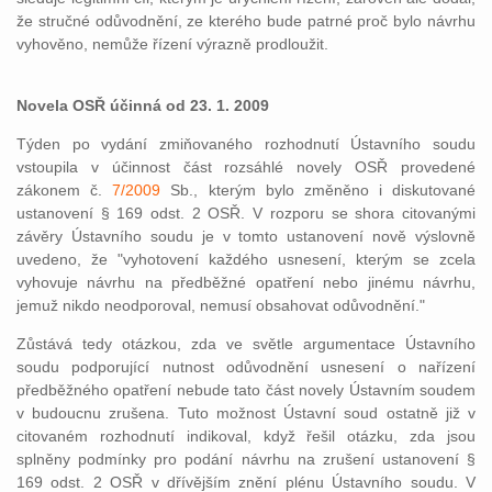
že stručné odůvodnění, ze kterého bude patrné proč bylo návrhu
vyhověno, nemůže řízení výrazně prodloužit.
Novela OSŘ účinná od 23. 1. 2009
Týden po vydání zmiňovaného rozhodnutí Ústavního soudu
vstoupila v účinnost část rozsáhlé novely OSŘ provedené
zákonem č.
7/2009
Sb., kterým bylo změněno i diskutované
ustanovení § 169 odst. 2 OSŘ. V rozporu se shora citovanými
závěry Ústavního soudu je v tomto ustanovení nově výslovně
uvedeno, že "vyhotovení každého usnesení, kterým se zcela
vyhovuje návrhu na předběžné opatření nebo jinému návrhu,
jemuž nikdo neodporoval, nemusí obsahovat odůvodnění."
Zůstává tedy otázkou, zda ve světle argumentace Ústavního
soudu podporující nutnost odůvodnění usnesení o nařízení
předběžného opatření nebude tato část novely Ústavním soudem
v budoucnu zrušena. Tuto možnost Ústavní soud ostatně již v
citovaném rozhodnutí indikoval, když řešil otázku, zda jsou
splněny podmínky pro podání návrhu na zrušení ustanovení §
169 odst. 2 OSŘ v dřívějším znění plénu Ústavního soudu. V