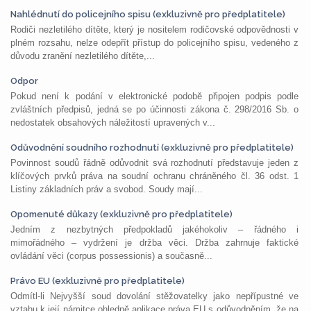
Nahlédnutí do policejního spisu (exkluzivně pro předplatitele)
Rodiči nezletilého dítěte, který je nositelem rodičovské odpovědnosti v
plném rozsahu, nelze odepřít přístup do policejního spisu, vedeného z
důvodu zranění nezletilého dítěte,...
Odpor
Pokud není k podání v elektronické podobě připojen podpis podle
zvláštních předpisů, jedná se po účinnosti zákona č. 298/2016 Sb. o
nedostatek obsahových náležitostí upravených v...
Odůvodnění soudního rozhodnutí (exkluzivně pro předplatitele)
Povinnost soudů řádně odůvodnit svá rozhodnutí představuje jeden z
klíčových prvků práva na soudní ochranu chráněného čl. 36 odst. 1
Listiny základních práv a svobod. Soudy mají...
Opomenuté důkazy (exkluzivně pro předplatitele)
Jedním z nezbytných předpokladů jakéhokoliv – řádného i
mimořádného – vydržení je držba věci. Držba zahrnuje faktické
ovládání věci (corpus possessionis) a současně...
Právo EU (exkluzivně pro předplatitele)
Odmítl-li Nejvyšší soud dovolání stěžovatelky jako nepřípustné ve
vztahu k její námitce ohledně aplikace práva EU s odůvodněním, že na