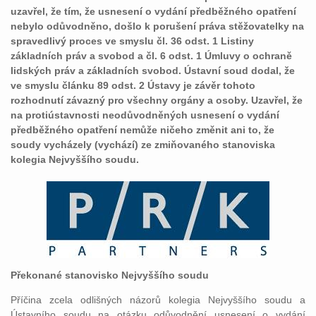
uzavřel, že tím, že usnesení o vydání předběžného opatření
nebylo odůvodněno, došlo k porušení práva stěžovatelky na
spravedlivý proces ve smyslu čl. 36 odst. 1 Listiny
základních práv a svobod a čl. 6 odst. 1 Úmluvy o ochraně
lidských práv a základních svobod. Ústavní soud dodal, že
ve smyslu článku 89 odst. 2 Ústavy je závěr tohoto
rozhodnutí závazný pro všechny orgány a osoby. Uzavřel, že
na protiústavnosti neodůvodněných usnesení o vydání
předběžného opatření nemůže ničeho změnit ani to, že
soudy vycházely (vychází) ze zmiňovaného stanoviska
kolegia Nejvyššího soudu.
Překonané stanovisko Nejvyššího soudu
Příčina zcela odlišných názorů kolegia Nejvyššího soudu a
Ústavního soudu na otázku odůvodnění usnesení o vydání