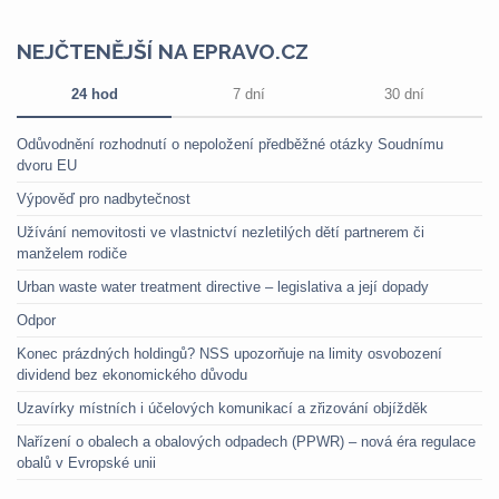
NEJČTENĚJŠÍ NA EPRAVO.CZ
24 hod
7 dní
30 dní
Odůvodnění rozhodnutí o nepoložení předběžné otázky Soudnímu
dvoru EU
Výpověď pro nadbytečnost
Užívání nemovitosti ve vlastnictví nezletilých dětí partnerem či
manželem rodiče
Urban waste water treatment directive – legislativa a její dopady
Odpor
Konec prázdných holdingů? NSS upozorňuje na limity osvobození
dividend bez ekonomického důvodu
Uzavírky místních i účelových komunikací a zřizování objížděk
Nařízení o obalech a obalových odpadech (PPWR) – nová éra regulace
obalů v Evropské unii