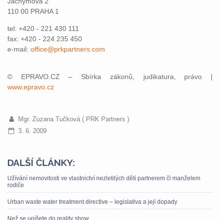
Jáchymova 2
110 00 PRAHA 1
tel: +420 - 221 430 111
fax: +420 - 224 235 450
e-mail:
office@prkpartners.com
© EPRAVO.CZ – Sbírka zákonů, judikatura, právo |
www.epravo.cz
Mgr. Zuzana Tučková ( PRK Partners )
3. 6. 2009
DALŠÍ ČLÁNKY:
Užívání nemovitosti ve vlastnictví nezletilých dětí partnerem či manželem
rodiče
Urban waste water treatment directive – legislativa a její dopady
Než se upíšete do reality show