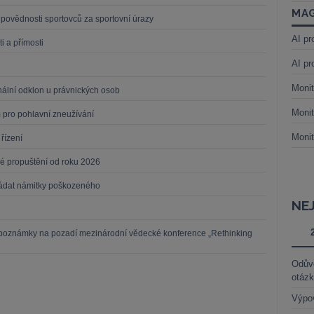
MAG
povědnosti sportovců za sportovní úrazy
AI pr
i a přímosti
AI pr
Monit
nální odklon u právnických osob
Monit
 pro pohlavní zneužívání
Monit
řízení
é propuštění od roku 2026
ořádat námitky poškozeného
NE
: poznámky na pozadí mezinárodní vědecké konference „Rethinking
Odůvo
otáz
Výpo