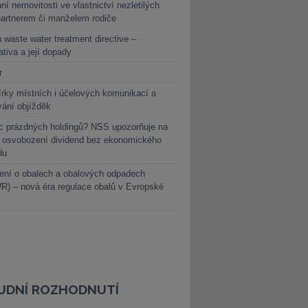
ní nemovitosti ve vlastnictví nezletilých
partnerem či manželem rodiče
 waste water treatment directive –
lativa a její dopady
r
rky místních i účelových komunikací a
vání objížděk
c prázdných holdingů? NSS upozorňuje na
y osvobození dividend bez ekonomického
du
ení o obalech a obalových odpadech
) – nová éra regulace obalů v Evropské
UDNÍ ROZHODNUTÍ