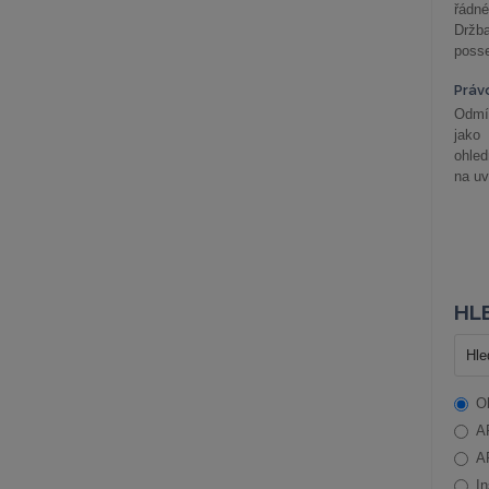
řádné
Držba
posse
Práv
Odmít
jako
ohle
na uv
HLE
O
A
A
In