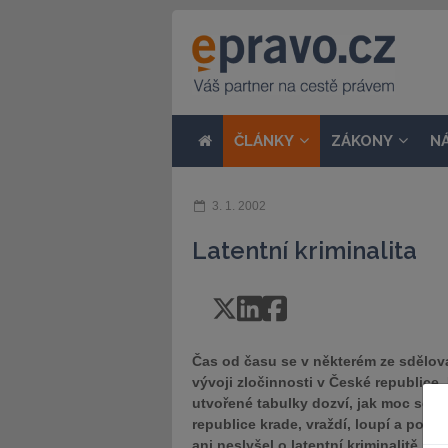
ČLÁNKY
ZÁKONY
N
3. 1. 2002
Latentní kriminalita
Čas od času se v některém ze sdělova
vývoji zločinnosti v České republice
utvořené tabulky dozví, jak moc se o
republice krade, vraždí, loupí a podvá
ani neslyšel o latentní kriminalitě ne