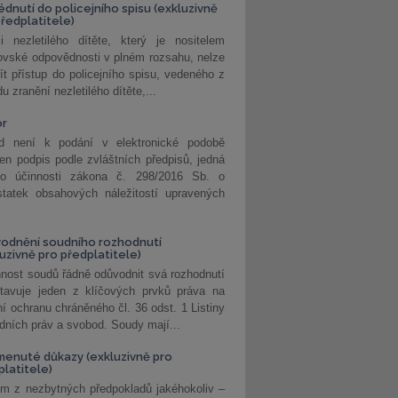
édnutí do policejního spisu (exkluzivně
předplatitele)
i nezletilého dítěte, který je nositelem
ovské odpovědnosti v plném rozsahu, nelze
ít přístup do policejního spisu, vedeného z
u zranění nezletilého dítěte,...
or
d není k podání v elektronické podobě
jen podpis podle zvláštních předpisů, jedná
o účinnosti zákona č. 298/2016 Sb. o
statek obsahových náležitostí upravených
odnění soudního rozhodnutí
luzivně pro předplatitele)
nost soudů řádně odůvodnit svá rozhodnutí
stavuje jeden z klíčových prvků práva na
í ochranu chráněného čl. 36 odst. 1 Listiny
dních práv a svobod. Soudy mají...
enuté důkazy (exkluzivně pro
platitele)
m z nezbytných předpokladů jakéhokoliv –