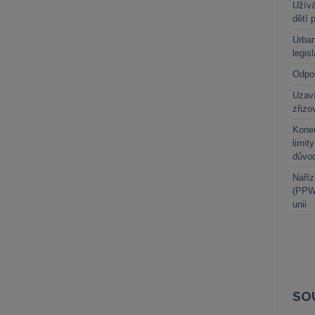
Užívá
dětí 
Urban
legis
Odpo
Uzaví
zřizo
Kone
limit
důvo
Naříz
(PPWR
unii
SO