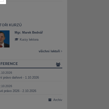
TOŘI KURZŮ
Mgr. Marek Bednář
Mgr. Veronika 
Kurzy lektora
Kurzy lektora
všichni lektoři
FERENCE
1.10.2026
ní právo daňové - 1.10.2026
2.10.2026
é právo 2026 - 2.10.2026
Archiv