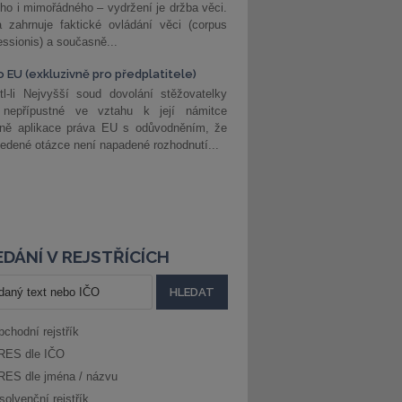
ho i mimořádného – vydržení je držba věci.
 zahrnuje faktické ovládání věci (corpus
ssionis) a současně...
o EU (exkluzivně pro předplatitele)
l-li Nejvyšší soud dovolání stěžovatelky
 nepřípustné ve vztahu k její námitce
dně aplikace práva EU s odůvodněním, že
edené otázce není napadené rozhodnutí...
DÁNÍ V REJSTŘÍCÍCH
bchodní rejstřík
RES dle IČO
RES dle jména / názvu
solvenční rejstřík