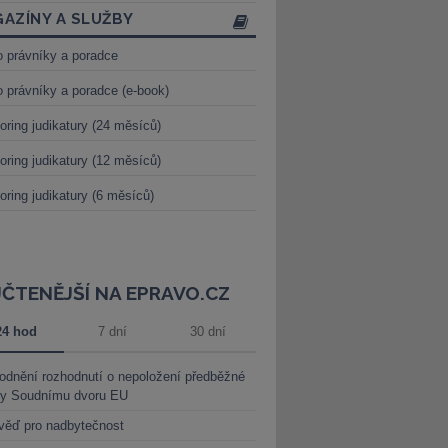
AZÍNY A SLUŽBY
o právníky a poradce
o právníky a poradce (e-book)
oring judikatury (24 měsíců)
oring judikatury (12 měsíců)
oring judikatury (6 měsíců)
JČTENĚJŠÍ NA EPRAVO.CZ
24 hod
7 dní
30 dní
dnění rozhodnutí o nepoložení předběžné
ky Soudnímu dvoru EU
věď pro nadbytečnost