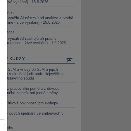
ne - živé vysílání) - 18.8.2026
5.08.2026
ické využití AI nástrojů při analýze a tvorbě
 (online - živé vysílání) - 25.8.2026
1.09.2026
ické využití AI nástrojů při práci s
aturou (online - živé vysílání) - 1.9.2026
INE KURZY
y ze SJM a vnosy do SJM a jejich
izace v aktuální judikatuře Nejvyššího
u a Ústavního soudu
věď z pracovního poměru z důvodu
luveného zameškání jedné směny
„tlačítková povinnost“ pro e-shopy
a cenových ujednání ve smlouvách v
etice
é stavby