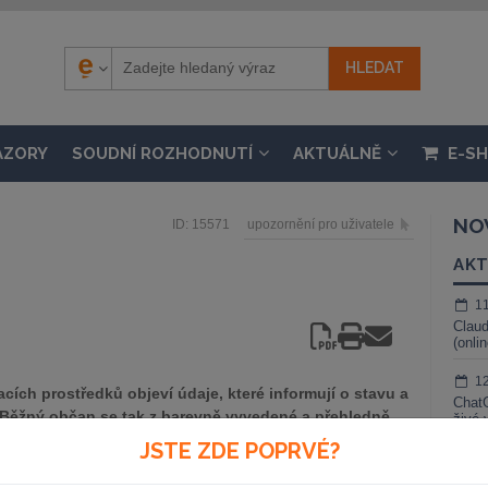
ÁZORY
SOUDNÍ ROZHODNUTÍ
AKTUÁLNĚ
E-S
NO
ID: 15571
upozornění pro uživatele
AKT
1
Claud
(onli
1
cích prostředků objeví údaje, které informují o stavu a
ChatG
. Běžný občan se tak z barevně vyvedené a přehledně
živé 
proti loňsku či dokonce předchozím letům v naší
JSTE ZDE POPRVÉ?
1
dí. Čísla se mu většinou zdají velmi vysoká, a to ještě
Gemin
bo pokud o ní slyšel, zpravidla tak úplně přesně netuší,