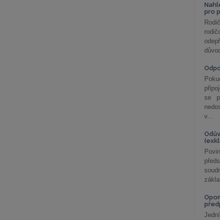
Nahl
pro 
Rodič
rodič
odepř
důvod
Odp
Poku
připo
se p
nedo
v...
Odův
(exk
Povin
před
soudn
zákla
Opom
před
Jední