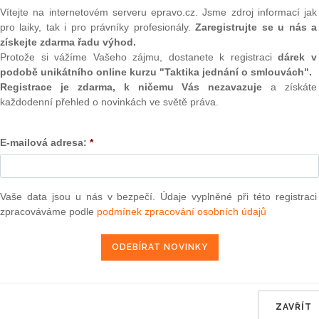
(onli
Vítejte na internetovém serveru epravo.cz. Jsme zdroj informací jak
pro laiky, tak i pro právníky profesionály.
Zaregistrujte se u nás a
2
získejte zdarma řadu výhod.
h prostředků objeví údaje, které informují o stavu a vývoji
Prakt
smluv
Protože si vážíme Vašeho zájmu, dostanete k registraci
dárek v
čan se tak z barevně vyvedené a přehledně utvořené tabulky
podobě unikátního online kurzu "Taktika jednání o smlouvách".
nce předchozím letům v naší republice krade, vraždí, loupí a
0
Registrace je zdarma, k ničemu Vás nezavazuje
a získáte
i vysoká, a to ještě ani neslyšel o latentní kriminalitě nebo
Prakt
každodenní přehled o novinkách ve světě práva.
přesně netuší, co tento pojem znamená.
judik
nalita. Jde o tu část kriminality, která vůbec nevyjde najevo a
E-mailová adresa:
*
ONL
ání. Latentní kriminalita tak značně zkresluje statistické
orgány činné v trestním řízení (jde o statistiky policejní,
Vnos
istiky soudní), které jsou vedle doplňujících šetření hlavními
valor
soud
 vývoji zločinnosti.
Vaše data jsou u nás v bezpečí. Údaje vyplněné při této registraci
zpracováváme podle
podmínek zpracování osobních údajů
Výpo
entní kriminalita dosahuje několikanásobku kriminality
neom
e kterému dochází, je značné. Velkým problémem je také
 neodhalených trestných činů, jež byly spáchány, se u
Nová 
cně se usuzuje na to, že čím nebezpečnější je trestný čin pro
Změn
eboli podíl neodhalených závažných trestných činů je menší
energ
činů. Nemusí to ale platit vždy. Například znásilnění, které
ZAVŘÍT
á i poměrně vysokou latenci. Důvody pramení především z
Čern