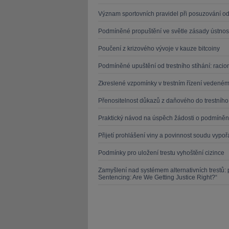
Význam sportovních pravidel při posuzování od
Podmíněné propuštění ve světle zásady ústnost
Poučení z krizového vývoje v kauze bitcoiny
Podmíněné upuštění od trestního stíhání: racio
Zkreslené vzpomínky v trestním řízení vedeném
Přenositelnost důkazů z daňového do trestního 
Praktický návod na úspěch žádosti o podmíněn
Přijetí prohlášení viny a povinnost soudu vyp
Podmínky pro uložení trestu vyhoštění cizince
Zamyšlení nad systémem alternativních trestů
Sentencing: Are We Getting Justice Right?“