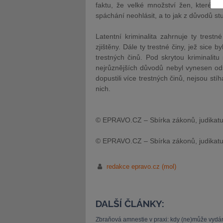
faktu, že velké množství žen, které s
spáchání neohlásit, a to jak z důvodů stu
Latentní kriminalita zahrnuje ty trestn
zjištěny. Dále ty trestné činy, jež sice by
trestných činů. Pod skrytou kriminalitu
JUDr. Tomáš Nielsen
JUDr. Tom
nejrůznějších důvodů nebyl vynesen odsu
dopustili více trestných činů, nejsou stí
Kurzy lektora
Kurzy le
nich.
© EPRAVO.CZ – Sbírka zákonů, judikatu
© EPRAVO.CZ – Sbírka zákonů, judikatu
redakce epravo.cz (mol)
DALŠÍ ČLÁNKY:
Zbraňová amnestie v praxi: kdy (ne)může vydán