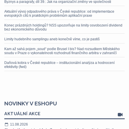
Byznys a paragrafy, díl 39.: Jak na organizační změny ve společnosti
Aktuální vývoj odpadového práva v České republice: od implementace
evropských cílů k praktickým problémům aplikační praxe
Konec prázdných holdingů? NSS upozorňuje na limity osvobození dividend
bez ekonomického důvodu
Limity hudebního samplingu aneb konečně víme, co je pastiš
Kam až sahá pojem „soud“ podle Brusel I bis? Nad rozsudkem Městského
soudu v Praze o vykonatelnosti rozhodnutí finančního arbitra v zahraničí
Daňová kobra v České republice – institucionální analýza a hodnocení
efektivity (fwd)
NOVINKY V ESHOPU
AKTUÁLNÍ AKCE
11.08.2026