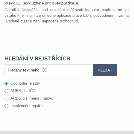
Právo EU (exkluzivně pro předplatitele)
Odmítl-li Nejvyšší soud dovolání stěžovatelky jako nepřípustné ve
vztahu k její námitce ohledně aplikace práva EU s odůvodněním, že na
uvedené otázce není napadené rozhodnutí...
HLEDÁNÍ V REJSTŘÍCÍCH
Obchodní rejstřík
ARES dle IČO
ARES dle jména / názvu
Insolvenční rejstřík