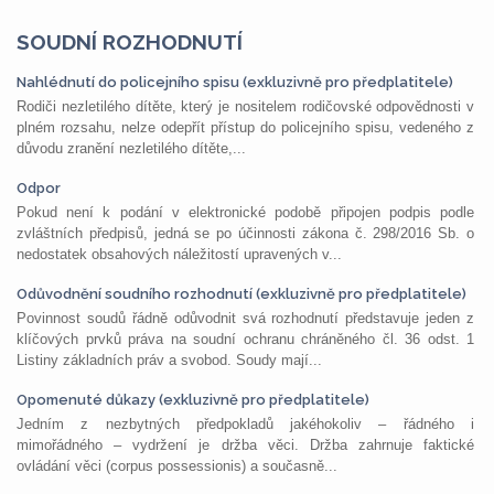
SOUDNÍ ROZHODNUTÍ
Nahlédnutí do policejního spisu (exkluzivně pro předplatitele)
Rodiči nezletilého dítěte, který je nositelem rodičovské odpovědnosti v
plném rozsahu, nelze odepřít přístup do policejního spisu, vedeného z
důvodu zranění nezletilého dítěte,...
Odpor
Pokud není k podání v elektronické podobě připojen podpis podle
zvláštních předpisů, jedná se po účinnosti zákona č. 298/2016 Sb. o
nedostatek obsahových náležitostí upravených v...
Odůvodnění soudního rozhodnutí (exkluzivně pro předplatitele)
Povinnost soudů řádně odůvodnit svá rozhodnutí představuje jeden z
klíčových prvků práva na soudní ochranu chráněného čl. 36 odst. 1
Listiny základních práv a svobod. Soudy mají...
Opomenuté důkazy (exkluzivně pro předplatitele)
Jedním z nezbytných předpokladů jakéhokoliv – řádného i
mimořádného – vydržení je držba věci. Držba zahrnuje faktické
ovládání věci (corpus possessionis) a současně...