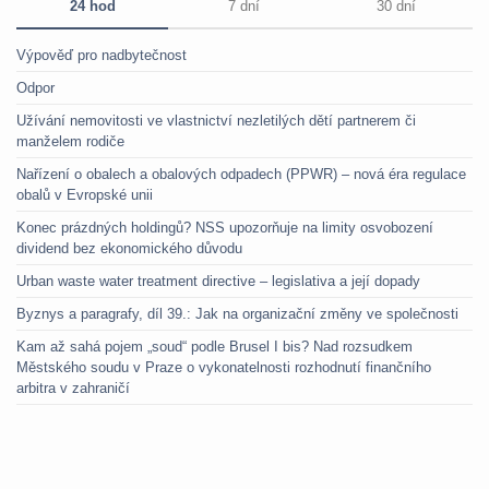
24 hod
7 dní
30 dní
Výpověď pro nadbytečnost
Odpor
Užívání nemovitosti ve vlastnictví nezletilých dětí partnerem či
manželem rodiče
Nařízení o obalech a obalových odpadech (PPWR) – nová éra regulace
obalů v Evropské unii
Konec prázdných holdingů? NSS upozorňuje na limity osvobození
dividend bez ekonomického důvodu
Urban waste water treatment directive – legislativa a její dopady
Byznys a paragrafy, díl 39.: Jak na organizační změny ve společnosti
Kam až sahá pojem „soud“ podle Brusel I bis? Nad rozsudkem
Městského soudu v Praze o vykonatelnosti rozhodnutí finančního
arbitra v zahraničí