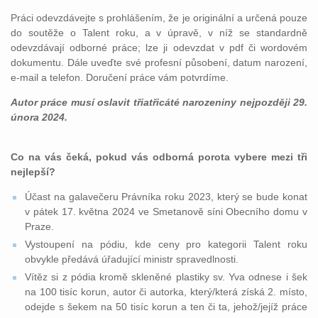
Práci odevzdávejte s prohlášením, že je originální a určená pouze
do soutěže o Talent roku, a v úpravě, v níž se standardně
odevzdávají odborné práce; lze ji odevzdat v pdf či wordovém
dokumentu. Dále uveďte své profesní působení, datum narození,
e-mail a telefon. Doručení práce vám potvrdíme.
Autor práce musí oslavit třiatřicáté narozeniny nejpozději 29.
února 2024.
Co na vás čeká, pokud vás odborná porota vybere mezi tři
nejlepší?
Účast na galavečeru Právníka roku 2023, který se bude konat
v pátek 17. května 2024 ve Smetanově síni Obecního domu v
Praze.
Vystoupení na pódiu, kde ceny pro kategorii Talent roku
obvykle předává úřadující ministr spravedlnosti.
Vítěz si z pódia kromě skleněné plastiky sv. Yva odnese i šek
na 100 tisíc korun, autor či autorka, který/která získá 2. místo,
odejde s šekem na 50 tisíc korun a ten či ta, jehož/jejíž práce