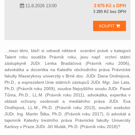
11.8.2026 13:00
3 975 Kč s DPH
3 285 Kč bez DPH
KOUPIT
…mezi těmi, kteří si odnesli některé ocenění právě v kategorii
Talent roku soutěže Právník roku, jsou např. vrchní státní
zástupkyně JUDr. Lenka Bradáčová (Právník roku 2006),
advokátka a docentka na Katedře obchodního práva Právnické
fakulty Masarykovy univerzity v Brně doc. JUDr. Dana Ondrejová,
Ph.D., a exprezident Unie státních zástupců JUDr. Mgr. Jan Lata,
Ph.D. (Právník roku 2009), soudce Nejvyššího soudu JUDr. Pavel
Tůma, Ph.D., LL.M. (Právník roku 2011), advokátka, expertka v
oblasti ochrany osobnosti a mediálního práva JUDr. Eva
Ondřejová, LL.M., Ph.D. (Právník roku 2013), soudní exekutor
JUDr. Ing. Martin Štika, Ph.D. (Právník roku 2017), či advokát a
tajemník Katedry trestního práva Právnické fakulty Univerzity
Karlovy v Praze JUDr. Jiří Mulák, Ph.D. (Právník roku 2018)?