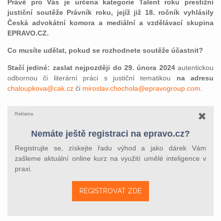
Právě pro Vás je určena kategorie Talent roku prestižní
justiční soutěže Právník roku, jejíž již 18. ročník vyhlásily
Česká advokátní komora a mediální a vzdělávací skupina
EPRAVO.CZ.
Co musíte udělat, pokud se rozhodnete soutěže účastnit?
Stačí jediné: zaslat nejpozději do 29. února 2024
autentickou
odbornou či literární práci s justiční tematikou
na adresu
chaloupkova@cak.cz
či
miroslav.chochola@epravogroup.com
.
Reklama
Nemáte ještě registraci na epravo.cz?
Registrujte se, získejte řadu výhod a jako dárek Vám
zašleme aktuální online kurz na využití umělé inteligence v
praxi.
REGISTROVAT ZDE