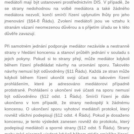
mediátoři mají být ustanoveni prostřednictvím DIS. V případě, že
se strany nedohodnou na volbě mediátora a také žádného
mediátora nezvolí, končí smírčí řízení uplynutím lhůty pro jeho
jmenování (§§4-8 Řádu). Zvolení mediátoři jsou ve vztahu k
stranám vázaní neomezenou důvěrou a s přijetím úřadu se k této
důvěře zavazují.
Při samotném jednání podporuje mediátor nezávisle a nestranně
strany v hledání koncensu a stanoví průběh jednání v souladu s
jejich pokyny. Pokud si to strany přejí, může mediátor kdykoli
během řízení předkládat návrhy na urovnání sporu. Takovéto
návrhy nemusí být odůvodněny (§11 Řádu). Každá ze stran může
kdykoli během řízení ukončit svoji účast na takovém řízení
prohlášením, které je adresováno mediátorovi případně
protistraně. Prohlášení o ukončení své účasti na sporu nemusí
být odůvodněno (§12 odst. 1 Řádu). Smírčí řízení je dále
ukončeno v tom případě, že strany nedospějí k žádnému
koncensu. O ukončení sporu vyhotoví mediátoři protokol, který
rovněž všichni podepisují (§12 odst. 4 Řádu). Pokud je dosaženo
koncensu, je tento výsledek zanesen rovněž do protokolu, který
podepisují mediátoči a sporné strany (§12 odst. 5 Řádu). Strany