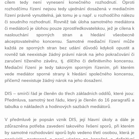
cílem tedy není vynesení konečného rozhodnutí. Oproti
rozhodčímu řízení nejsou tedy ujednání dosažená v mediačním
řízení právně vynutitelná, jak tomu je u např. u rozhodčího nálezu
či soudního rozhodnutí. Rovněž tak úloha samotného mediátora
či mediátorů je úlohou pouze zprostředkovatelskou, jež je cílena k
naslouchání sporných stran a hledání všeobecně
akceptovatelného koncensu. Samotné mediační řízení může
každá ze sporných stran bez udání důvodů kdykoli opustit a
rovněž tak neexistuje žádný právní nárok na jeho pokračování či
zaručení tíženého závěru, tj. dílčího či definitivního koncensu.
Mediační řízení je tedy takovým sporným řízením, při kterém
vede mediátor sporné strany k hledání společného koncensu,
přičemž neexistuje žádný nárok na jeho dosažení.
DIS – smírčí řád je členěn do třech základních oddílů, které jsou:
Předmluva, samotný text řádu, který je členěn do 16 paragrafů a
tabulka o nákladech a hodinových sazbách mediátorů.
V předmluvě je popsán vznik DIS, její hlavní úkoly a dále je
zdůrazněna potřeba zavedení takového řešení sporů, při kterém
by samotné rozhodování sporů bylo vedeno třetí osobou, která je