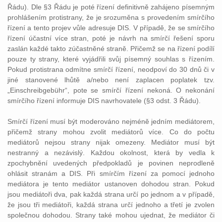
Řádu). Dle §3 Řádu je poté řízení definitivně zahájeno písemným
prohlášením protistrany, že je srozuměna s provedením smírčího
řízení a tento projev vůle adresuje DIS. V případě, že se smírčího
řízení účastní více stran, poté je návrh na smírčí řešení sporu
zaslán každé takto zúčastněné straně. Přičemž se na řízení podílí
pouze ty strany, které vyjádřili svůj písemný souhlas s řízením.
Pokud protistrana odmítne smírčí řízení, neodpoví do 30 dnů či v
jiné stanovené lhůtě a/nebo není zaplacen poplatek tzv.
„Einschreibgebühr“, pote se smírčí řízení nekoná. O nekonání
smírčího řízení informuje DIS navrhovatele (§3 odst. 3 Řádu).
Smírčí řízení musí být moderováno nejméně jedním mediátorem,
přičemž strany mohou zvolit mediátorů více. Co do počtu
mediátorů nejsou strany nijak omezeny. Mediátor musí být
nestranný a nezávislý. Každou okolnost, která by vedla k
zpochybnění uvedených předpokladů je povinen neprodleně
ohlásit stranám a DIS. Při smírčím řízení za pomocí jednoho
mediátora je tento mediátor ustanoven dohodou stran. Pokud
jsou mediátoři dva, pak každá strana určí po jednom a v případě,
že jsou tři mediátoři, každá strana určí jednoho a třetí je zvolen
společnou dohodou. Strany také mohou ujednat, že mediátor či