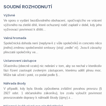
SOUDNÍ ROZHODNUTÍ
Výživné
Ve sporu o vydání bezdůvodného obohacení, spočívajícího ve vrácení
výživného na zletilé dítě, které ochuzený rodič zaplatil v době, kdy jeho
vyživovací povinnost k dítěti...
Valná hromada
Společnická dohoda není (neplyne-li z vůle společníků in concreto něco
jiného) změnou společenské smlouvy (stojí „vedle“ ní). Jsou-li závazky
převzaté společníky ve...
Ustanovení zástupce
Účastníku (obecně vzato) nic nebrání v tom, aby se nechal v kterékoliv
fázi řízení zastoupit zvoleným zástupcem, kterému udělí plnou moc.
Může tak učinit i poté, co podal podle §...
Náhrada škody
V případě, kdy byla škoda způsobena zvláštní povahou provozu (§
2927 odst. 1 občanského zákoníku), lze zcela vyloučit povinnost
provozovatele dopravy k náhradě škody (újmy) z...