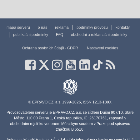
mapa serveru
o nás
reklama
podmínky provozu
kontakty
publikační podmínky
FAQ
obchodní a reklamační podmínky
Ochrana osobních údajů - GDPR
Nastavení cookies
© EPRAVO.CZ, a.s. 1999-2026, ISSN 1213-189X
Provozovatelem serveru je EPRAVO.CZ, a.s. se sídlem Dušní 907/10, Staré
Město, 110 00 Praha 1, Česká republika, IČ: 26170761, zapsaná v
obchodním rejstříku vedeném Městským soudem v Praze pod spisovou
značkou B 6510.
Automatické vytěžování textů a dat z této internetové stránky ve smyslu čl. 4