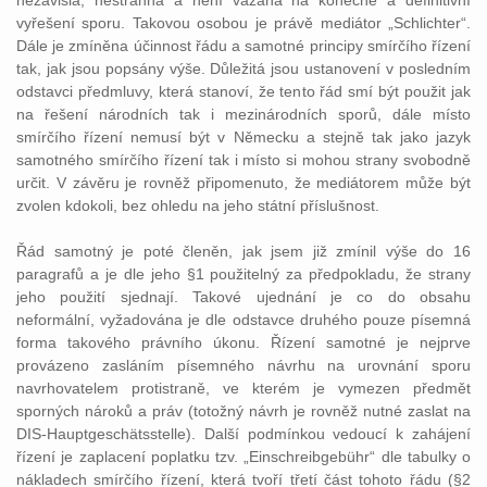
nezávislá, nestranná a není vázána na konečné a definitivní
vyřešení sporu. Takovou osobou je právě mediátor „Schlichter“.
Dále je zmíněna účinnost řádu a samotné principy smírčího řízení
tak, jak jsou popsány výše. Důležitá jsou ustanovení v posledním
odstavci předmluvy, která stanoví, že tento řád smí být použit jak
na řešení národních tak i mezinárodních sporů, dále místo
smírčího řízení nemusí být v Německu a stejně tak jako jazyk
samotného smírčího řízení tak i místo si mohou strany svobodně
určit. V závěru je rovněž připomenuto, že mediátorem může být
zvolen kdokoli, bez ohledu na jeho státní příslušnost.
Řád samotný je poté členěn, jak jsem již zmínil výše do 16
paragrafů a je dle jeho §1 použitelný za předpokladu, že strany
jeho použití sjednají. Takové ujednání je co do obsahu
neformální, vyžadována je dle odstavce druhého pouze písemná
forma takového právního úkonu. Řízení samotné je nejprve
provázeno zasláním písemného návrhu na urovnání sporu
navrhovatelem protistraně, ve kterém je vymezen předmět
sporných nároků a práv (totožný návrh je rovněž nutné zaslat na
DIS-Hauptgeschätsstelle). Další podmínkou vedoucí k zahájení
řízení je zaplacení poplatku tzv. „Einschreibgebühr“ dle tabulky o
nákladech smírčího řízení, která tvoří třetí část tohoto řádu (§2