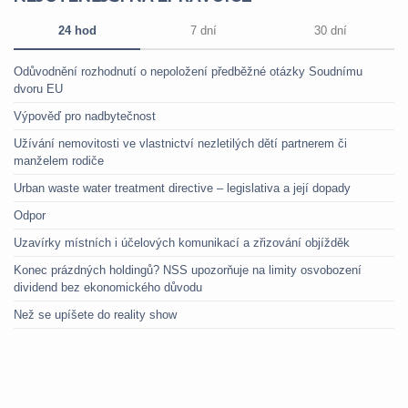
24 hod
7 dní
30 dní
Odůvodnění rozhodnutí o nepoložení předběžné otázky Soudnímu
dvoru EU
Výpověď pro nadbytečnost
Užívání nemovitosti ve vlastnictví nezletilých dětí partnerem či
manželem rodiče
Urban waste water treatment directive – legislativa a její dopady
Odpor
Uzavírky místních i účelových komunikací a zřizování objížděk
Konec prázdných holdingů? NSS upozorňuje na limity osvobození
dividend bez ekonomického důvodu
Než se upíšete do reality show