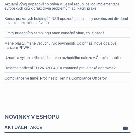
Aktuální vývoj odpadového práva v České republice: od implementace
evropských cílů k praktickým problémům aplikační praxe
Konec prázdných holdingů? NSS upozorňuje na limity osvobození dividend
bez ekonomického důvodu
Limity hudebního samplingu aneb konečně víme, co je pastiš
Méně plastu, méně vzduchu, víc povinností. Co přináší nové obalové
nařízení PPWR?
Uznání a výkon cizího obchodního rozhodčího nálezu v České republice
Reforma nařízení EU 261/2004: Co znamená pro letecké dopravce?
Compliance ve firmě: Proč nestojí jen na Compliance Officerovi
NOVINKY V ESHOPU
AKTUÁLNÍ AKCE