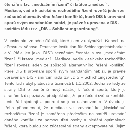
čtenáře s tzv. „mediačním řízení“ či krátce „mediací“.
Mediace, vedle klasického rozhodčího řízení rovněž jeden ze
způsobů alternativního řešení konfliktů, které DIS k urovnání
sporů svým mandantům nabízí, je právně upravena v DIS -
smírčím řádu tzv. „DIS – Schlichtungsordnung“.
V posledním ze série článků, které jsem v uplynulých týdnech na
ePravu.cz věnoval Deutsche Institution für Schiedsgerichtsbarkeit
e.V. (dále jen jako „DIS“) seznámím čtenáře s tzv. „mediačním
řízení“ či krátce „mediací“. Mediace, vedle klasického rozhodčího
řízení rovněž jeden ze způsobů alternativního řešení konfliktů,
které DIS k urovnání sporů svým mandantům nabízí, je právně
upravena v DIS - smírčím řádu tzv. „DIS – Schlichtungsordnung“.
Tento řád nabyl platnosti a účinnosti k 1.1.2002. Jedná se tedy ze
strany DIS o poměrně nový nástroj k řešení sporů, který je
stranám k dispozici za předpokladu, že pro řešení svého konfliktu
tento řád sjednají a podrobí se jeho ustanovením. V úvodu je
třeba připomenout, že mediace ve srovnání ke „klasickému“
rozhodčímu řízení je zaměřena především na smírčí urovnání
daného konfliktu za pomocí třetí osoby a hledání optimálních
řešení, která budou pro zúčastněné strany akceptovatelná. Jejím