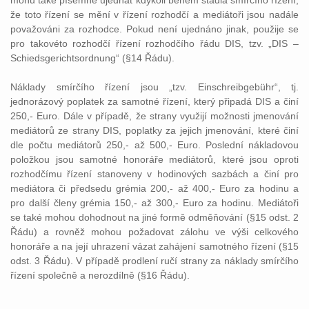
mohu také písemně ujednat kdykoli během stádia smírčího řízení,
že toto řízení se mění v řízení rozhodčí a mediátoři jsou nadále
považováni za rozhodce. Pokud není ujednáno jinak, použije se
pro takovéto rozhodčí řízení rozhodčího řádu DIS, tzv. „DIS –
Schiedsgerichtsordnung“ (§14 Řádu).
Náklady smírčího řízení jsou „tzv. Einschreibgebühr“, tj.
jednorázový poplatek za samotné řízení, který připadá DIS a činí
250,- Euro. Dále v případě, že strany využijí možnosti jmenování
mediátorů ze strany DIS, poplatky za jejich jmenování, které činí
dle počtu mediátorů 250,- až 500,- Euro. Poslední nákladovou
položkou jsou samotné honoráře mediátorů, které jsou oproti
rozhodčímu řízení stanoveny v hodinových sazbách a činí pro
mediátora či předsedu grémia 200,- až 400,- Euro za hodinu a
pro další členy grémia 150,- až 300,- Euro za hodinu. Mediátoři
se také mohou dohodnout na jiné formě odměňování (§15 odst. 2
Řádu) a rovněž mohou požadovat zálohu ve výši celkového
honoráře a na její uhrazení vázat zahájení samotného řízení (§15
odst. 3 Řádu). V případě prodlení ručí strany za náklady smírčího
řízení společně a nerozdílně (§16 Řádu).