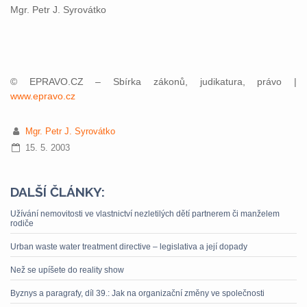
Mgr. Petr J. Syrovátko
© EPRAVO.CZ – Sbírka zákonů, judikatura, právo |
www.epravo.cz
Mgr. Petr J. Syrovátko
15. 5. 2003
DALŠÍ ČLÁNKY:
Užívání nemovitosti ve vlastnictví nezletilých dětí partnerem či manželem
rodiče
Urban waste water treatment directive – legislativa a její dopady
Než se upíšete do reality show
Byznys a paragrafy, díl 39.: Jak na organizační změny ve společnosti