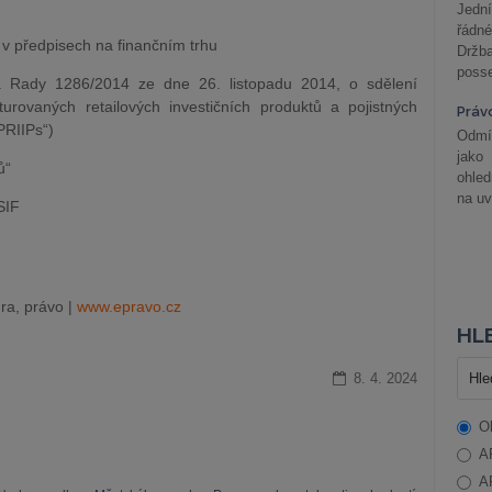
Jední
řádné
 v předpisech na finančním trhu
Držba
posse
 Rady 1286/2014 ze dne 26. listopadu 2014, o sdělení
kturovaných retailových investičních produktů a pojistných
Práv
PRIIPs“)
Odmít
jako
ů“
ohle
na uv
SIF
ra, právo |
www.epravo.cz
HLE
8. 4. 2024
O
A
A