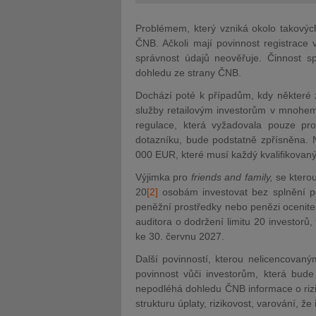
Problémem, který vzniká okolo takových
ČNB. Ačkoli mají povinnost registrac
správnost údajů neověřuje. Činnost sp
dohledu ze strany ČNB.
Dochází poté k případům, kdy některé z
služby retailovým investorům v mnohe
regulace, která vyžadovala pouze proh
dotazníku, bude podstatně zpřísněna. 
000 EUR, které musí každý kvalifikovan
Výjimka pro
friends
and family,
se kterou
20
[2]
osobám investovat bez splnění p
peněžní prostředky nebo penězi ocenitel
auditora o dodržení limitu 20 investorů
ke 30. červnu 2027.
Další povinností, kterou nelicencovan
povinnost vůči investorům, která bud
nepodléhá dohledu ČNB informace o rizikov
strukturu úplaty, rizikovost, varování, ž