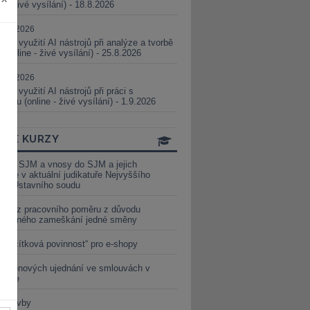
ne - živé vysílání) - 18.8.2026
5.08.2026
ické využití AI nástrojů při analýze a tvorbě
 (online - živé vysílání) - 25.8.2026
1.09.2026
ické využití AI nástrojů při práci s
aturou (online - živé vysílání) - 1.9.2026
INE KURZY
y ze SJM a vnosy do SJM a jejich
izace v aktuální judikatuře Nejvyššího
u a Ústavního soudu
věď z pracovního poměru z důvodu
luveného zameškání jedné směny
„tlačítková povinnost“ pro e-shopy
a cenových ujednání ve smlouvách v
etice
é stavby