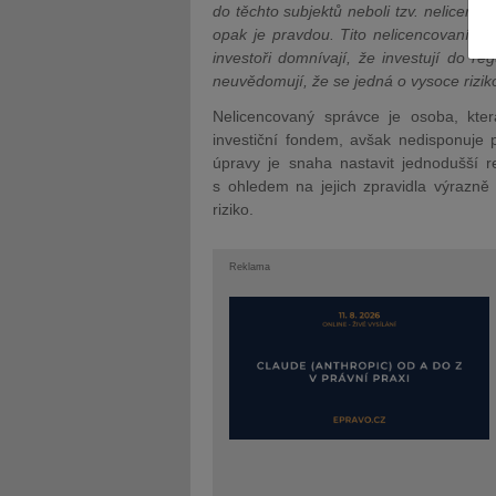
do těchto subjektů neboli tzv. nelicenc
opak je pravdou. Tito nelicencovaní sp
investoři domnívají, že investují do re
neuvědomují, že se jedná o vysoce riziko
Nelicencovaný správce je osoba, kte
investiční fondem, avšak nedisponuje 
JUDr. Tomáš Nielsen
JUDr. Tom
úpravy je snaha nastavit jednodušší r
Kurzy lektora
Kurzy le
s ohledem na jejich zpravidla výrazn
riziko.
Reklama