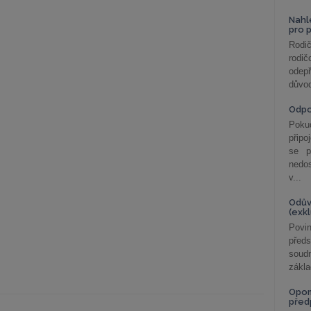
Nahl
pro 
Rodič
rodič
odepř
důvod
Odp
Poku
připo
se p
nedo
v...
Odův
(exk
Povin
před
soudn
zákla
Opom
před