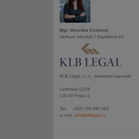
Mgr. Veronika Civínová
,
Vedoucí advokát // Kapitálový trh
KLB Legal, s.r.o., advokátní kancelář
Letenská 121/8
118 00 Praha 1
Tel.: +420 739 040 363
e-mail:
info@klblegal.cz