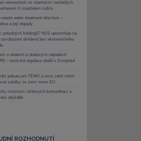
ní nemovitosti ve vlastnictví nezletilých
partnerem či manželem rodiče
 waste water treatment directive –
lativa a její dopady
c prázdných holdingů? NSS upozorňuje na
y osvobození dividend bez ekonomického
du
ení o obalech a obalových odpadech
) – nová éra regulace obalů v Evropské
dní pokuta pro TEMU a nový celní režim
evné zásilky ze zemí mimo EU
rky místních i účelových komunikací a
vání objížděk
UDNÍ ROZHODNUTÍ