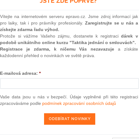
JSTE ZDE POPRVÉ?
(onli
v oblasti nelicencovaných správců
[1]
dá
le je v ní zasazena
2
rmu komanditní společnosti na investiční listy a uzavřené
Vítejte na internetovém serveru epravo.cz. Jsme zdroj informací jak
Prakt
y. V oblasti technických změn půjde hlavně o sladění zákona
pro laiky, tak i pro právníky profesionály.
Zaregistrujte se u nás a
smluv
získejte zdarma řadu výhod.
0
Protože si vážíme Vašeho zájmu, dostanete k registraci
dárek v
Prakt
podobě unikátního online kurzu "Taktika jednání o smlouvách".
judik
Registrace je zdarma, k ničemu Vás nezavazuje
a získáte
každodenní přehled o novinkách ve světě práva.
epravo.cz?
ONL
a jako dárek Vám zašleme aktuální online kurz na využití
E-mailová adresa:
*
Vnos
valor
soud
REGISTROVAT ZDE
Výpo
Vaše data jsou u nás v bezpečí. Údaje vyplněné při této registraci
neom
zpracováváme podle
podmínek zpracování osobních údajů
Nová 
bytnosti úpravy nelicencovaných správců vyjádřil takto:
Změn
sti právnických osob podle § 15 zákona č.
240/2013
Sb., o
energ
ch fondech, ve znění pozdějších předpisů (dále jen „ZISIF“),
F ani dohledu ČNB. Ačkoliv je nabízení veřejnosti investovat
Čern