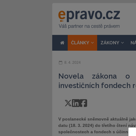
ČLÁNKY
ZÁKONY
N
8. 4. 2024
Novela zákona o i
investičních fondech 
V poslanecké sněmovně aktuálně jak
datu (18. 3. 2024) do třetího čtení n
společnostech a fondech s účinností