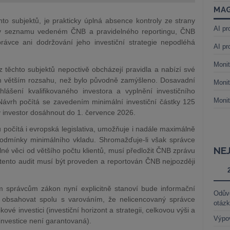
MAG
to subjektů, je prakticky úplná absence kontroly ze strany
AI pr
e v seznamu vedeném ČNB a pravidelného reportingu, ČNB
rávce ani dodržování jeho investiční strategie nepodléhá
AI pr
Monit
 těchto subjektů nepoctivě obcházejí pravidla a nabízí své
m větším rozsahu, než bylo původně zamýšleno. Dosavadní
Monit
lášení kvalifikovaného investora a vyplnění investičního
Monit
Návrh počítá se zavedením minimální investiční částky 125
ý investor dosáhnout do 1. července 2026.
 počítá i evropská legislativa, umožňuje i nadále maximál
ně
odmínky minimálního vkladu. Shromažďuje-li však správce
NE
né věci od většího počtu klientů, musí předložit ČNB zprávu
, tento audit musí být proveden a reportován ČNB nejpozději
ým správcům zákon nyní explicitně stanoví bude informační
Odůvo
e obsahovat spolu s varováním, že nelicencovaný správce
otáz
é investici (investiční horizont a strategii, celkovou výši a
Výpo
e investice není garantovaná).