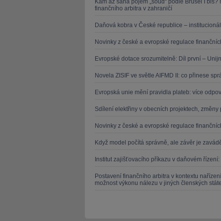
Kam až sahá pojem „soud“ podle Brusel I bis?
finančního arbitra v zahraničí
Daňová kobra v České republice – institucionál
Novinky z české a evropské regulace finančních
Evropské dotace srozumitelně: Díl první – Unij
Novela ZISIF ve světle AIFMD II: co přinese s
Evropská unie mění pravidla plateb: více odpově
Sdílení elektřiny v obecních projektech, změny
Novinky z české a evropské regulace finančních
Když model počítá správně, ale závěr je zaváděj
Institut zajišťovacího příkazu v daňovém řízení
Postavení finančního arbitra v kontextu nařízení
možnost výkonu nálezu v jiných členských stá