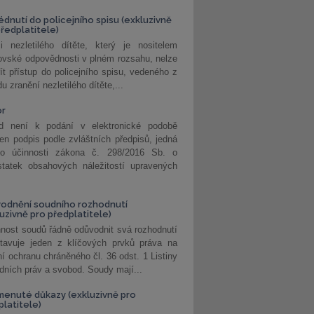
édnutí do policejního spisu (exkluzivně
předplatitele)
i nezletilého dítěte, který je nositelem
ovské odpovědnosti v plném rozsahu, nelze
ít přístup do policejního spisu, vedeného z
u zranění nezletilého dítěte,...
or
d není k podání v elektronické podobě
jen podpis podle zvláštních předpisů, jedná
o účinnosti zákona č. 298/2016 Sb. o
statek obsahových náležitostí upravených
odnění soudního rozhodnutí
luzivně pro předplatitele)
nost soudů řádně odůvodnit svá rozhodnutí
stavuje jeden z klíčových prvků práva na
í ochranu chráněného čl. 36 odst. 1 Listiny
dních práv a svobod. Soudy mají...
enuté důkazy (exkluzivně pro
platitele)