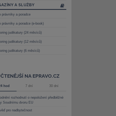
AZÍNY A SLUŽBY
o právníky a poradce
o právníky a poradce (e-book)
oring judikatury (24 měsíců)
oring judikatury (12 měsíců)
oring judikatury (6 měsíců)
JČTENĚJŠÍ NA EPRAVO.CZ
24 hod
7 dní
30 dní
dnění rozhodnutí o nepoložení předběžné
ky Soudnímu dvoru EU
věď pro nadbytečnost