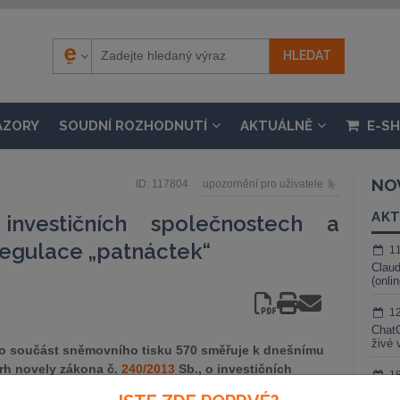
ÁZORY
SOUDNÍ ROZHODNUTÍ
AKTUÁLNĚ
E-S
NO
ID: 117804
upozornění pro uživatele
AKT
nvestičních společnostech a
regulace „patnáctek“
1
Claud
(onli
1
ChatG
živé 
o součást sněmovního tisku 570 směřuje k dnešnímu
ávrh novely zákona č.
240/2013
Sb., o investičních
1
 stanovenou na 1. července 2024.
Gemin