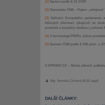
[1]
Správci podle § 15 ZISIF
[2]
Stanovisko ČNB – Pojem ,,veřejnost‘‘
[3]
Nařízení Evropského parlamentu a
klíčových informací týkajících se stru
produktů s investiční složkou („nařízení 
[4]
V terminologii PRIIPs „tvůrce produkt
[5]
Seznam ČNB podle § 596 písm. e ZI
© EPRAVO.CZ – Sbírka zákonů, judikatu
Mgr. Veronika Civínová (KLB Legal)
DALŠÍ ČLÁNKY: