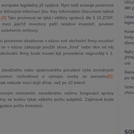
Užívá
vropské legislativy již vyplývá. Nyní totiž existuje povinnost
dětí 
ní klíčových informací (tzv. Key Information Document neboli
Urban
.
[3]
Tato povinnost se týká i většiny správců dle § 15 ZISIF.
legis
 mezi jejichž investory patří retailoví investoři, povinen
d uzavřením smlouvy.
Kone
limit
i povinnost obsahovat v názvu své obchodní firmy sousloví
důvo
m se v názvu zakazuje použití slova „fond“ nebo slov od něj
Naříz
obchodní firmy bude muset být provedena nejpozději k 1.
(PPWR
unii
dě závažného nebo opakovaného porušení výše zmíněných
Rekor
avomoc rozhodnout o výmazu osoby ze seznamu
[5]
.
pro l
 nebude moci dojít dříve, než po 10 letech.
Uzaví
zřizo
ákonným omezením zavedeného režimu fungování správy
ny se budou týkat velkého počtu subjektů. Zajímavé bude
egulace počtu investorů.
SO