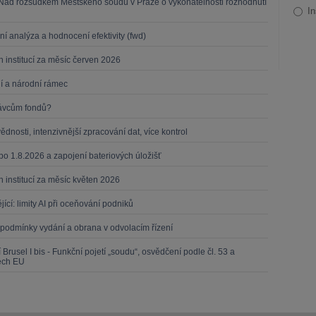
 Nad rozsudkem Městského soudu v Praze o vykonatelnosti rozhodnutí
In
ní analýza a hodnocení efektivity (fwd)
 institucí za měsíc červen 2026
ní a národní rámec
právcům fondů?
dnosti, intenzivnější zpracování dat, více kontrol
 po 1.8.2026 a zapojení bateriových úložišť
 institucí za měsíc květen 2026
ící: limity AI při oceňování podniků
: podmínky vydání a obrana v odvolacím řízení
 Brusel I bis - Funkční pojetí „soudu“, osvědčení podle čl. 53 a
tech EU