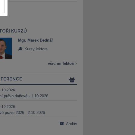
TOŘI KURZŮ
Mgr. Marek Bednář
Mgr. Veronika 
Kurzy lektora
Kurzy lektora
všichni lektoři
FERENCE
1.10.2026
ní právo daňové - 1.10.2026
2.10.2026
é právo 2026 - 2.10.2026
Archiv