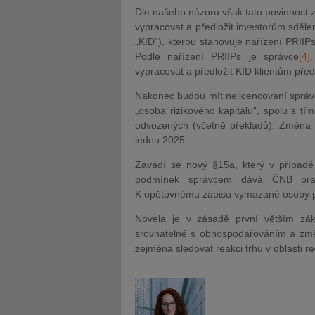
Dle našeho názoru však tato povinnost z e
vypracovat a předložit investorům sděle
„KID“), kterou stanovuje nařízení PRIIPs
Podle nařízení PRIIPs je správce
[4]
,
vypracovat a předložit KID klientům pře
Nakonec budou mít nelicencovaní správc
„osoba rizikového kapitálu“, spolu s tí
odvozených (včetně překladů). Změna 
lednu 2025.
Zavádí se nový §15a, který v přípa
podmínek správcem dává ČNB pr
K opětovnému zápisu vymazané osoby pak
Novela je v zásadě první větším z
srovnatelné s obhospodařováním a změ
zejména sledovat reakci trhu v oblasti r