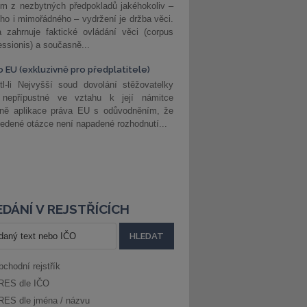
m z nezbytných předpokladů jakéhokoliv –
ho i mimořádného – vydržení je držba věci.
 zahrnuje faktické ovládání věci (corpus
ssionis) a současně...
o EU (exkluzivně pro předplatitele)
l-li Nejvyšší soud dovolání stěžovatelky
 nepřípustné ve vztahu k její námitce
dně aplikace práva EU s odůvodněním, že
edené otázce není napadené rozhodnutí...
DÁNÍ V REJSTŘÍCÍCH
bchodní rejstřík
RES dle IČO
RES dle jména / názvu