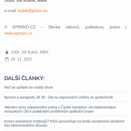
JUDr. Jiří Kubík, MBA
e-mail:
kubik@plzen.eu
© EPRAVO.CZ – Sbírka zákonů, judikatura, právo |
www.epravo.cz
JUDr. Jiří Kubík, MBA
29. 11. 2022
DALŠÍ ČLÁNKY:
Než se upíšete do reality show
Byznys a paragrafy, díl 39.: Jak na organizační změny ve společnosti
Aktuální vývoj odpadového práva v České republice: od implementace
evropských cílů k praktickým problémům aplikační praxe
Konec prázdných holdingů? NSS upozorňuje na limity osvobození dividend
bez ekonomického důvodu