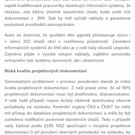
zajistit kvalifikované pracovníky obsluhující informační systémy. Je
otázkou, zda běžný úředník stavebního úřadu bude umět číst
dokumentaci v BIM. Stát by měl vyčíslit náklady a garantovat
poskytnutí prostředků samosprávám.
Autor se domnívá, že spuštění této agendy představuje výzvu i
v rámci 202 úřadů obcí s rozšířenou působností. Zavedení
informačních systémů do 694 obcí je z celé řady důvodů utopické.
Zejména půjde o vysoké vstupní náklady, zajištění personálu
schopného tyto systémy zprovoznit, ale i obsluhovat.
Nízká kvalita projektových dokumentací
Samostatným problémem v procesu povolování staveb je nízká
kvalita projektových dokumentací. Z naší praxe víme, že až 90%
projektových dokumentací musí být doplňováno, dopracováváno.
V celé řadě případů nejsou leckdy vědomě dodržovány obecné
požadavky na výstavbu. Kontrolní orgány ČKA a ČKAIT by měly
mít přístup do databáze projektových dokumentací a měla by být
zavedena notifikační povinnost stavebních úřadů.
Tedy v případě
vady žádosti podle §185 NSZ spočívající v neúplné projektové
dokumentaci či při porušení obecných požadavků na výstavbu, by