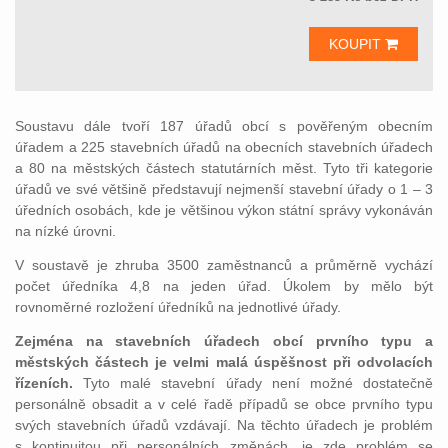
KOUPIT
Soustavu dále tvoří 187 úřadů obcí s pověřeným obecním
úřadem a 225 stavebních úřadů na obecních stavebních úřadech
a 80 na městských částech statutárních měst. Tyto tři kategorie
úřadů ve své většině představují nejmenší stavební úřady o 1 – 3
úředních osobách, kde je většinou výkon státní správy vykonáván
na nízké úrovni.
V soustavě je zhruba 3500 zaměstnanců a průměrně vychází
počet úředníka 4,8 na jeden úřad. Úkolem by mělo být
rovnoměrné rozložení úředníků na jednotlivé úřady.
Zejména na stavebních úřadech obcí prvního typu a
městských částech je velmi malá úspěšnost při odvolacích
řízeních.
Tyto malé stavební úřady není možné dostatečně
personálně obsadit a v celé řadě případů se obce prvního typu
svých stavebních úřadů vzdávají. Na těchto úřadech je problém
s kontinuitou při personálních změnách, je zde problém se