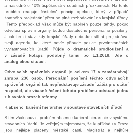
a následně o 40% úspěšnosti v soudních přezkumech. Na tento
problém reaguje částečně princip apelace, který v případě
špatného projednání přesune plně rozhodování na krajské úřady.
Tento předpoklad však může být naplněn pouze tehdy, pokud
odvolací správní orgány budou dostatečně personálně posíleny.
Jinak hrozí stav, kdy krajské úřady nebudou stíhat projednávat
svojí agendu, ke které navíc přibude pozice prvoinstančních
vyvlastňovacích úřadů.
Půjde o dramatické prodloužení a
v zásadě kolaps podobný tomu po 1.1.2018. Jde o
analogickou situaci.
Odvolacích správních orgánů je celkem 17 a zaměstnávají
zhruba 230 osob. Personální posílení těchto odvolacích
správních orgánů tak nepředstavuje zásadní zátěž pro státní
rozpočet, ale včasné řešení tohoto problému odstraní jednu
z hlavních hrozeb reformy.
K absenci kariérní hierarchie v soustavě stavebních úřadů
S tím však souvisí problém absence kariérní hierarchie v systému
stavebních úřadů. Je veřejným tajemstvím, že kupříkladu v Praze
jsou nejlépe placeny městské části, Magistrát a nejhůře