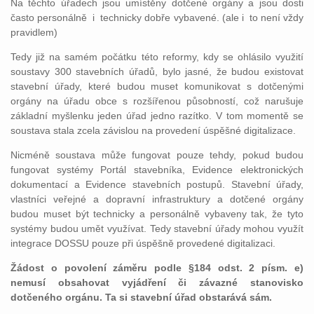
Na těchto úřadech jsou umístěny dotčené orgány a jsou dosti
často personálně i technicky dobře vybavené. (ale i to není vždy
pravidlem)
Tedy již na samém počátku této reformy, kdy se ohlásilo využití
soustavy 300 stavebních úřadů, bylo jasné, že budou existovat
stavební úřady, které budou muset komunikovat s dotčenými
orgány na úřadu obce s rozšířenou působností, což narušuje
základní myšlenku jeden úřad jedno razítko. V tom momentě se
soustava stala zcela závislou na provedení úspěšné digitalizace.
Nicméně soustava může fungovat pouze tehdy, pokud budou
fungovat systémy Portál stavebníka, Evidence elektronických
dokumentací a Evidence stavebních postupů. Stavební úřady,
vlastníci veřejné a dopravní infrastruktury a dotčené orgány
budou muset být technicky a personálně vybaveny tak, že tyto
systémy budou umět využívat. Tedy stavební úřady mohou využít
integrace DOSSU pouze při úspěšně provedené digitalizaci.
Žádost o povolení záměru podle §184 odst. 2 písm. e)
nemusí obsahovat vyjádření či závazné stanovisko
dotčeného orgánu. Ta si stavební úřad obstarává sám.