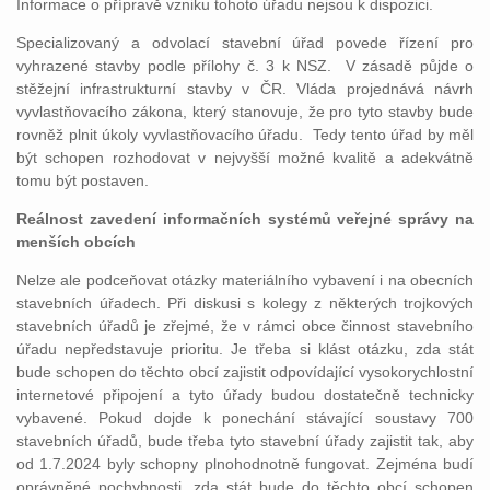
Informace o přípravě vzniku tohoto úřadu nejsou k dispozici.
Specializovaný a odvolací stavební úřad povede řízení pro
vyhrazené stavby podle přílohy č. 3 k NSZ. V zásadě půjde o
stěžejní infrastrukturní stavby v ČR. Vláda projednává návrh
vyvlastňovacího zákona, který stanovuje, že pro tyto stavby bude
rovněž plnit úkoly vyvlastňovacího úřadu. Tedy tento úřad by měl
být schopen rozhodovat v nejvyšší možné kvalitě a adekvátně
tomu být postaven.
Reálnost zavedení informačních systémů veřejné správy na
menších obcích
Nelze ale podceňovat otázky materiálního vybavení i na obecních
stavebních úřadech. Při diskusi s kolegy z některých trojkových
stavebních úřadů je zřejmé, že v rámci obce činnost stavebního
úřadu nepředstavuje prioritu. Je třeba si klást otázku, zda stát
bude schopen do těchto obcí zajistit odpovídající vysokorychlostní
internetové připojení a tyto úřady budou dostatečně technicky
vybavené. Pokud dojde k ponechání stávající soustavy 700
stavebních úřadů, bude třeba tyto stavební úřady zajistit tak, aby
od 1.7.2024 byly schopny plnohodnotně fungovat. Zejména budí
oprávněné pochybnosti, zda stát bude do těchto obcí schopen