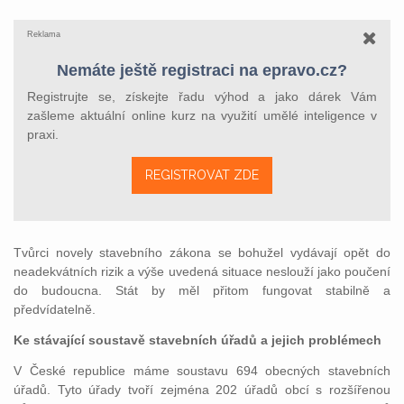
Reklama
Nemáte ještě registraci na epravo.cz?
Registrujte se, získejte řadu výhod a jako dárek Vám
zašleme aktuální online kurz na využití umělé inteligence v
praxi.
REGISTROVAT ZDE
Tvůrci novely stavebního zákona se bohužel vydávají opět do
neadekvátních rizik a výše uvedená situace neslouží jako poučení
do budoucna. Stát by měl přitom fungovat stabilně a
předvídatelně.
Ke stávající soustavě stavebních úřadů a jejich problémech
V České republice máme soustavu 694 obecných stavebních
úřadů. Tyto úřady tvoří zejména 202 úřadů obcí s rozšířenou