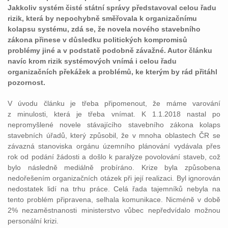
Jakkoliv systém čisté státní správy představoval celou řadu
rizik, která by nepochybně směřovala k organizačnímu
kolapsu systému, zdá se, že novela nového stavebního
zákona přinese v důsledku politických kompromisů
problémy jiné a v podstatě podobně závažné. Autor článku
navíc krom rizik systémových vnímá i celou řadu
organizačních překážek a problémů, ke kterým by rád přitáhl
pozornost.
V úvodu článku je třeba připomenout, že máme varování
z minulosti, která je třeba vnímat. K 1.1.2018 nastal po
nepromyšlené novele stávajícího stavebního zákona kolaps
stavebních úřadů, který způsobil, že v mnoha oblastech ČR se
závazná stanoviska orgánu územního plánování vydávala přes
rok od podání žádosti a došlo k paralýze povolování staveb, což
bylo následně mediálně probíráno. Krize byla způsobena
nedořešením organizačních otázek při její realizaci. Byl ignorován
nedostatek lidí na trhu práce. Celá řada tajemníků nebyla na
tento problém připravena, selhala komunikace. Nicméně v době
2% nezaměstnanosti ministerstvo vůbec nepředvídalo možnou
personální krizi.