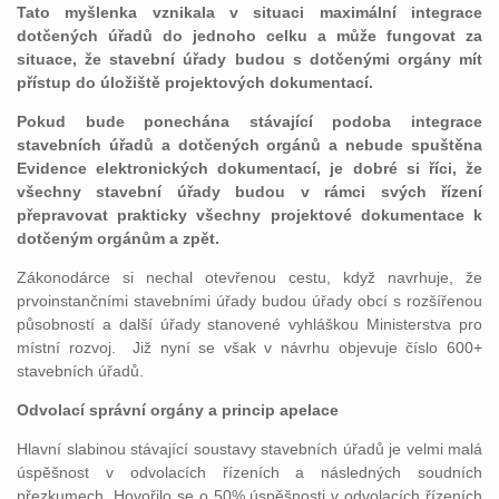
Tato myšlenka vznikala v situaci maximální integrace
dotčených úřadů do jednoho celku a může fungovat za
situace, že stavební úřady budou s dotčenými orgány mít
přístup do úložiště projektových dokumentací.
Pokud bude ponechána stávající podoba integrace
stavebních úřadů a dotčených orgánů a nebude spuštěna
Evidence elektronických dokumentací, je dobré si říci, že
všechny stavební úřady budou v rámci svých řízení
přepravovat prakticky všechny projektové dokumentace k
dotčeným orgánům a zpět.
Zákonodárce si nechal otevřenou cestu, když navrhuje, že
prvoinstančními stavebními úřady budou úřady obcí s rozšířenou
působností a další úřady stanovené vyhláškou Ministerstva pro
místní rozvoj. Již nyní se však v návrhu objevuje číslo 600+
stavebních úřadů.
Odvolací správní orgány a princip apelace
Hlavní slabinou stávající soustavy stavebních úřadů je velmi malá
úspěšnost v odvolacích řízeních a následných soudních
přezkumech. Hovořilo se o 50% úspěšnosti v odvolacích řízeních