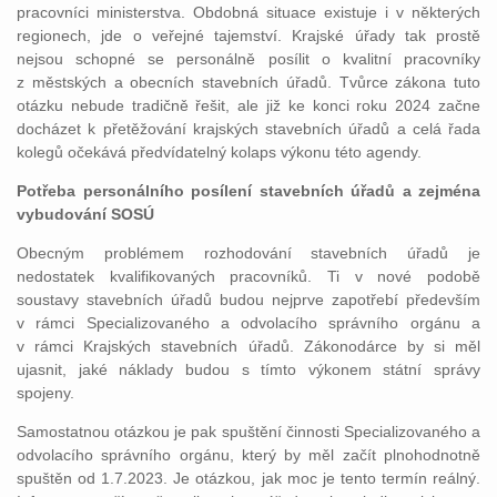
pracovníci ministerstva. Obdobná situace existuje i v některých
regionech, jde o veřejné tajemství. Krajské úřady tak prostě
nejsou schopné se personálně posílit o kvalitní pracovníky
z městských a obecních stavebních úřadů. Tvůrce zákona tuto
otázku nebude tradičně řešit, ale již ke konci roku 2024 začne
docházet k přetěžování krajských stavebních úřadů a celá řada
kolegů očekává předvídatelný kolaps výkonu této agendy.
Potřeba personálního posílení stavebních úřadů a zejména
vybudování SOSÚ
Obecným problémem rozhodování stavebních úřadů je
nedostatek kvalifikovaných pracovníků. Ti v nové podobě
soustavy stavebních úřadů budou nejprve zapotřebí především
v rámci Specializovaného a odvolacího správního orgánu a
v rámci Krajských stavebních úřadů. Zákonodárce by si měl
ujasnit, jaké náklady budou s tímto výkonem státní správy
spojeny.
Samostatnou otázkou je pak spuštění činnosti Specializovaného a
odvolacího správního orgánu, který by měl začít plnohodnotně
spuštěn od 1.7.2023. Je otázkou, jak moc je tento termín reálný.