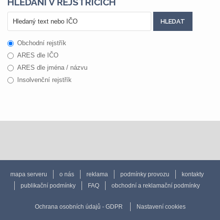
HLEDÁNÍ V REJSTŘÍCÍCH
Obchodní rejstřík
ARES dle IČO
ARES dle jména / názvu
Insolvenční rejstřík
mapa serveru
o nás
reklama
podmínky provozu
kontakty
publikační podmínky
FAQ
obchodní a reklamační podmínky
Ochrana osobních údajů - GDPR
Nastavení cookies