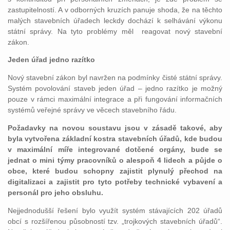
zastupitelností. A v odborných kruzích panuje shoda, že na těchto
malých stavebních úřadech leckdy dochází k selhávání výkonu
státní správy. Na tyto problémy měl reagovat nový stavební
zákon.
Jeden úřad jedno razítko
Nový stavební zákon byl navržen na podmínky čisté státní správy.
Systém povolování staveb jeden úřad – jedno razítko je možný
pouze v rámci maximální integrace a při fungování informačních
systémů veřejné správy ve věcech stavebního řádu.
Požadavky na novou soustavu jsou v zásadě takové, aby
byla vytvořena základní kostra stavebních úřadů, kde budou
v maximální míře integrované dotčené orgány, bude se
jednat o mini týmy pracovníků o alespoň 4 lidech a půjde o
obce, které budou schopny zajistit plynulý přechod na
digitalizaci a zajistit pro tyto potřeby technické vybavení a
personál pro jeho obsluhu.
Nejjednodušší řešení bylo využít systém stávajících 202 úřadů
obcí s rozšířenou působností tzv. „trojkových stavebních úřadů“.