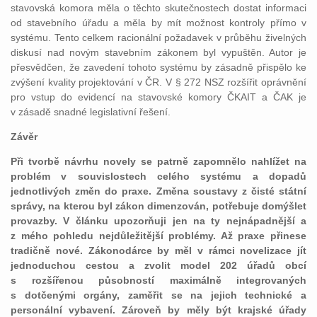
stavovská komora měla o těchto skutečnostech dostat informaci
od stavebního úřadu a měla by mít možnost kontroly přímo v
systému. Tento celkem racionální požadavek v průběhu živelných
diskusí nad novým stavebním zákonem byl vypuštěn. Autor je
přesvědčen, že zavedení tohoto systému by zásadně přispělo ke
zvýšení kvality projektování v ČR. V § 272 NSZ rozšířit oprávnění
pro vstup do evidencí na stavovské komory ČKAIT a ČAK je
v zásadě snadné legislativní řešení.
Závěr
Při tvorbě návrhu novely se patrně zapomnělo nahlížet na
problém v souvislostech celého systému a dopadů
jednotlivých změn do praxe. Změna soustavy z čisté státní
správy, na kterou byl zákon dimenzován, potřebuje domýšlet
provazby. V článku upozorňuji jen na ty nejnápadnější a
z mého pohledu nejdůležitější problémy. Až praxe přinese
tradičně nové. Zákonodárce by měl v rámci novelizace jít
jednoduchou cestou a zvolit model 202 úřadů obcí
s rozšířenou působností maximálně integrovaných
s dotčenými orgány, zaměřit se na jejich technické a
personální vybavení. Zároveň by měly být krajské úřady