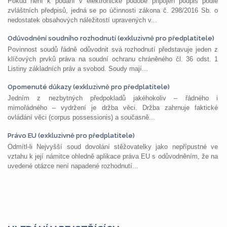
Pokud není k podání v elektronické podobě připojen podpis podle
zvláštních předpisů, jedná se po účinnosti zákona č. 298/2016 Sb. o
nedostatek obsahových náležitostí upravených v...
Odůvodnění soudního rozhodnutí (exkluzivně pro předplatitele)
Povinnost soudů řádně odůvodnit svá rozhodnutí představuje jeden z
klíčových prvků práva na soudní ochranu chráněného čl. 36 odst. 1
Listiny základních práv a svobod. Soudy mají...
Opomenuté důkazy (exkluzivně pro předplatitele)
Jedním z nezbytných předpokladů jakéhokoliv – řádného i
mimořádného – vydržení je držba věci. Držba zahrnuje faktické
ovládání věci (corpus possessionis) a současně...
Právo EU (exkluzivně pro předplatitele)
Odmítl-li Nejvyšší soud dovolání stěžovatelky jako nepřípustné ve
vztahu k její námitce ohledně aplikace práva EU s odůvodněním, že na
uvedené otázce není napadené rozhodnutí...