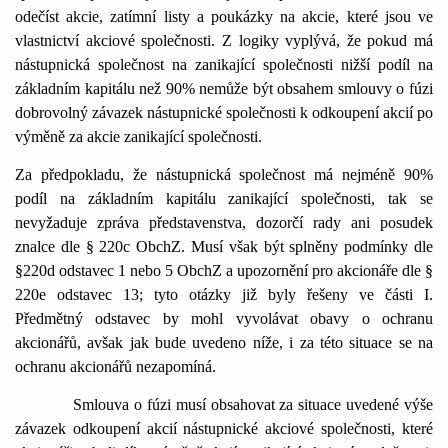
odečíst akcie, zatímní listy a poukázky na akcie, které jsou ve
vlastnictví akciové společnosti. Z logiky vyplývá, že pokud má
nástupnická společnost na zanikající společnosti nižší podíl na
základním kapitálu než 90% nemůže být obsahem smlouvy o fúzi
dobrovolný závazek nástupnické společnosti k odkoupení akcií po
výměně za akcie zanikající společnosti.
Za předpokladu, že nástupnická společnost má nejméně 90%
podíl na základním kapitálu zanikající společnosti, tak se
nevyžaduje zpráva představenstva, dozorčí rady ani posudek
znalce dle § 220c ObchZ. Musí však být splněny podmínky dle
§220d odstavec 1 nebo 5 ObchZ a upozornění pro akcionáře dle §
220e odstavec 13; tyto otázky již byly řešeny ve části I.
Předmětný odstavec by mohl vyvolávat obavy o ochranu
akcionářů, avšak jak bude uvedeno níže, i za této situace se na
ochranu akcionářů nezapomíná.
Smlouva o fúzi musí obsahovat za situace uvedené výše
závazek odkoupení akcií nástupnické akciové společnosti, které