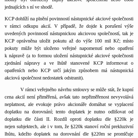
jednajících s ní ve shodě.
KCP dohlíží na plnění povinností nástupnické akciové společnosti
v rámci odkupu akcií. V případě, že dojde k porušení výše
uvedených povinností nástupnickou akciovou společností, tak je
KCP oprávněna uložit pokutu až do výše 100 mil Kč; místo
pokuty může být uloženo veřejné napomenutí nebo opatření
k nápravě (a to formou uložení nástupnické akciové společnosti
zjednání nápravy a ve lhůtě stanovené KCP informovat o
opatřeních nebo KCP určí jakým způsobem má nástupnická
akciová společnost nedostatek odstranit).
V rámci veřejného návrhu smlouvy se může stát, že kupní
cena akcií není přiměřená, avšak tato nepřiměřenost nevyvolává
neplatnost, ale evokuje právo akcionáře domáhat se vyplacení
doplatku na dorovnání; tento doplatek je nutno odlišovat od
doplatku dle části II. Rozdíl oproti doplatku dle §220k je
nejen subjektech, ale i v tom, že §220k stanoví roční prekluzivní
lhůtu, kdežto doplatek na dorovnání dle §220m se promlčuje