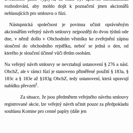
rozhodování, aby mohlo dojít k poznačení jmen akcionářů
nehlasujících pro smlouvu o fúzi.
Nástupnická společnost je povinna učinit oprávněným
akcionářům veřejný návrh smlouvy nejpozději do dvou týdnů ode
dne, v němž došlo v Obchodním věstníku ke zveřejnění zápisu
sloučení do obchodního rejstříku, neboť se jedná o den, od
kterého je sloučení účinné vůči třetím osobám.
Na veřejný návrh smlouvy se nevztahují ustanovení § 276 a násl.
ObchZ, ale v rámci fúzí je stanoveno přiměřené použití § 183a, §
183c a § 183e až §183g ObchZ, tedy ustanovení, která upravují
1
nabídku převzetí
.
Za situace, že jsou předmětem veřejného návrhu smlouvy
registrované akcie, lze veřejný návrh učinit pouze za předpokladu
souhlasu Komise pro cenné papíry (dále jen