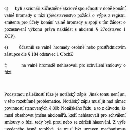
d)
byli akcionáři zúčastněné akciové společnosti v době konání
valné hromady o fúzi (představenstvo požádá o výpis z registru
emitenta pro účely konání valné hromady a spojí s tím žádost o
pozastavení výkonu práva nakládat s akciemi § 27odstavec 1
ZCP),
e)
účastnili se valné hromady osobně nebo prostřednictvím
zástupce dle § 184 odstavec 1 ObchZ
f)
na valné hromadě nehlasovali pro schválení smlouvy o
fúzi.
Podstatnou náležitostí fúze je notářský zápis. Jinak tomu není ani
v této rozebírané problematice. Notářský zápis musí jit nad rámec
povinností stanovených § 80b Notářského řádu, a to z důvodu, že
musí obsahovat jména akcionářů, kteří nehlasovali pro schválení
smlouvy o fúzi, tedy byli proti nebo se zdrželi hlasování. Z výše
uvedeného jasně vyplývá, že musí být upraven mechanismus