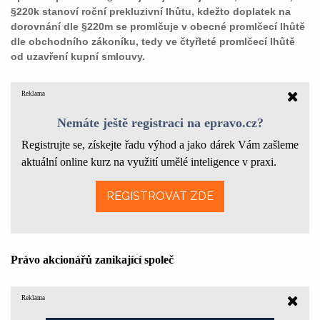
§220k stanoví roční prekluzivní lhůtu, kdežto doplatek na
dorovnání dle §220m se promlčuje v obecné promlčecí lhůtě
dle obchodního zákoníku, tedy ve čtyřleté promlčecí lhůtě
od uzavření kupní smlouvy.
Reklama
Nemáte ještě registraci na epravo.cz?
Registrujte se, získejte řadu výhod a jako dárek Vám zašleme
aktuální online kurz na využití umělé inteligence v praxi.
REGISTROVAT ZDE
Právo akcioná
řů zanikající společ
Reklama