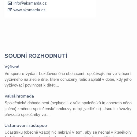
SOUDNÍ ROZHODNUTÍ
Výživné
Ve sporu o vydání bezdůvodného obohacení, spočívajícího ve vrácení
výživného na zletilé dítě, které ochuzený rodič zaplatil v době, kdy jeho
vyživovací povinnost k dítěti...
Valná hromada
Společnická dohoda není (neplyne-li z vůle společníků in concreto něco
jiného) změnou společenské smlouvy (stojí „vedle“ ní). Jsou-li závazky
převzaté společníky ve...
Ustanovení zástupce
Účastníku (obecně vzato) nic nebrání v tom, aby se nechal v kterékoliv