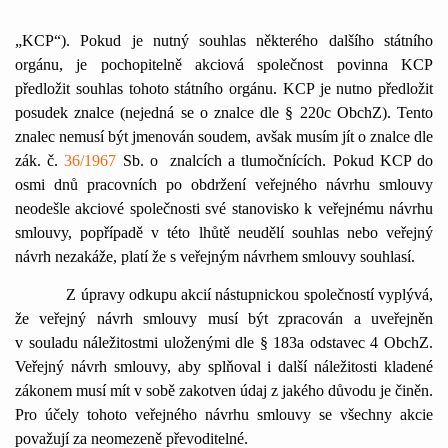
„KCP“). Pokud je nutný souhlas některého dalšího státního
orgánu, je pochopitelně akciová společnost povinna KCP
předložit souhlas tohoto státního orgánu. KCP je nutno předložit
posudek znalce (nejedná se o znalce dle § 220c ObchZ). Tento
znalec nemusí být jmenován soudem, avšak musím jít o znalce dle
zák. č.
36/1967
Sb. o
znalcích a tlumočnících. Pokud KCP do
osmi dnů pracovních po obdržení veřejného návrhu smlouvy
neodešle akciové společnosti své stanovisko k veřejnému návrhu
smlouvy, popřípadě v této lhůtě neudělí souhlas nebo veřejný
návrh nezakáže, platí že s veřejným návrhem smlouvy souhlasí.
Z úpravy odkupu akcií nástupnickou společností vyplývá,
že veřejný návrh smlouvy musí být zpracován a uveřejněn
v souladu náležitostmi uloženými dle § 183a odstavec 4 ObchZ.
Veřejný návrh smlouvy, aby splňoval i další náležitosti kladené
zákonem musí mít v sobě zakotven údaj z jakého důvodu je činěn.
Pro účely tohoto veřejného návrhu smlouvy se všechny akcie
považují za neomezeně převoditelné.