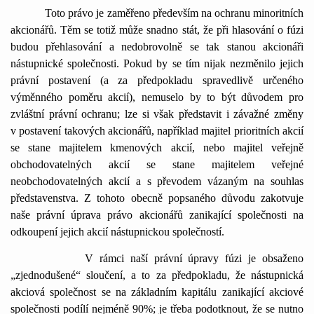
Toto právo je zam
ěřeno především na ochranu minoritních
akcionářů. Těm se totiž může snadno stát, že při hlasování o fúzi
budou přehlasování a nedobrovolně se tak stanou akcionáři
nástupnické společnosti. Pokud by se tím nijak nezměnilo jejich
právní postavení (a za předpokladu spravedlivě určeného
výměnného poměru akcií), nemuselo by to být důvodem pro
zvláštní právní ochranu; lze si však představit i závažné změny
v postavení takových akcionářů, například majitel prioritních akcií
se stane majitelem kmenových akcií, nebo majitel veřejně
obchodovatelných akcií se stane majitelem veřejné
neobchodovatelných akcií a s převodem vázaným na souhlas
představenstva. Z tohoto obecně popsaného důvodu zakotvuje
naše právní úprava právo akcionářů zanikající společnosti na
odkoupení jejich akcií nástupnickou společností.
V rámci naší právní úpravy fúzi je obsaženo
„zjednodušené“ sloučení, a to za předpokladu, že nástupnická
akciová společnost se na základním kapitálu zanikající akciové
společnosti podílí nejméně 90%; je třeba podotknout, že se nutno