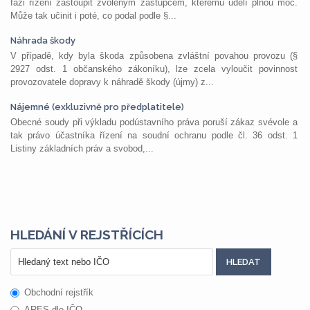
fázi řízení zastoupit zvoleným zástupcem, kterému udělí plnou moc.
Může tak učinit i poté, co podal podle §...
Náhrada škody
V případě, kdy byla škoda způsobena zvláštní povahou provozu (§
2927 odst. 1 občanského zákoníku), lze zcela vyloučit povinnost
provozovatele dopravy k náhradě škody (újmy) z...
Nájemné (exkluzivně pro předplatitele)
Obecné soudy při výkladu podústavního práva poruší zákaz svévole a
tak právo účastníka řízení na soudní ochranu podle čl. 36 odst. 1
Listiny základních práv a svobod,...
HLEDÁNÍ V REJSTŘÍCÍCH
Obchodní rejstřík
ARES dle IČO