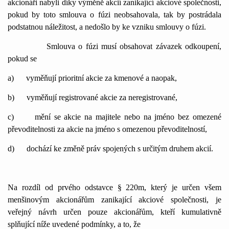
akcionáři nabyli díky výměně akcií zanikající akciové společnosti,
pokud by toto smlouva o fúzi neobsahovala, tak by postrádala
podstatnou náležitost, a nedošlo by ke vzniku smlouvy o fúzi.
Smlouva o fúzi musí obsahovat závazek odkoupení,
pokud se
a)
vyměňují prioritní akcie za kmenové a naopak,
b)
vym
ěňují registrované akcie za neregistrované,
c)
mění se akcie na majitele nebo na jméno bez omezené
převoditelnosti za akcie na jméno s omezenou převoditelností,
d)
dochází ke změně práv spojených s určitým druhem akcií.
Na rozdíl od prvého odstavce § 220m, který je určen všem
menšinovým akcionářům zanikající akciové společnosti, je
veřejný návrh určen pouze akcionářům, kteří kumulativně
splňující níže uvedené podmínky, a to, že