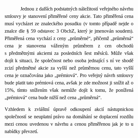
Jednou z dalších podstatných náležitostí veřejného návrhu
smlouvy je stanovení přiměřené ceny akcie. Tato přiměřená cena
musí vycházet ze znaleckého posudku (v tomto případě nejde o
znalce dle § 59 odstavec 3 ObchZ, který je jmenován soudem).
Přiměřená cena vychází z ceny „průměrné“, přičemž „průměrná“
cena je stanovena váženým průměrem z cen obchodů
s předmětnými akciemi za posledních šest měsíců. Může však
dojít k situaci, že společnost nebo osoba jednající s ní ve shodě
zcizí předmětné akcie za vyšší než průměrnou cenu, tato vyšší
cena je označována jako „prémiová“. Pro veřejný návrh smlouvy
bude platit tato prémiová cena, avšak je zde možnost ji snížit až o
15%, tímto snížením však nemůže dojít k tomu, že ponížená
„prémiová“ cena bude nižší než cena „průměrná“.
Vzhledem k zvláštní úpravě odkoupení akcií nástupnickou
společností se neuplatní právo na domáhání se doplacení rozdílu
mezi cenou uvedenou v návrhu a cenou přiměřenou jak je to u
nabídky převzetí.