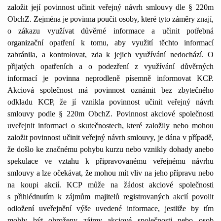
založit její povinnost učinit veřejný návrh smlouvy dle § 220m
ObchZ. Zejména je povinna poučit osoby, které tyto záměry znají,
o zákazu využívat důvěrné informace a učinit potřebná
organizační opatření k tomu, aby využití těchto informací
zabránila, a kontrolovat, zda k jejich využívání nedochází. O
přijatých opatřeních a o podezření z využívání důvěrných
informací je povinna neprodleně písemně informovat KCP.
Akciová společnost má povinnost oznámit bez zbytečného
odkladu KCP, že jí vznikla povinnost učinit veřejný návrh
smlouvy podle § 220m ObchZ. Povinnost akciové společnosti
uveřejnit informaci o skutečnostech, které založily nebo mohou
založit povinnost učinit veřejný návrh smlouvy, je dána v případě,
že došlo ke značnému pohybu kurzu nebo vznikly dohady anebo
spekulace ve vztahu k připravovanému veřejnému návrhu
smlouvy a lze očekávat, že mohou mít vliv na jeho přípravu nebo
na koupi akcií. KCP může na žádost akciové společnosti
s přihlédnutím k zájmům majitelů registrovaných akcií povolit
odložení uveřejnění výše uvedené informace, jestliže by tím
mohly být ohroženy zájmy akciové společnosti nebo osob