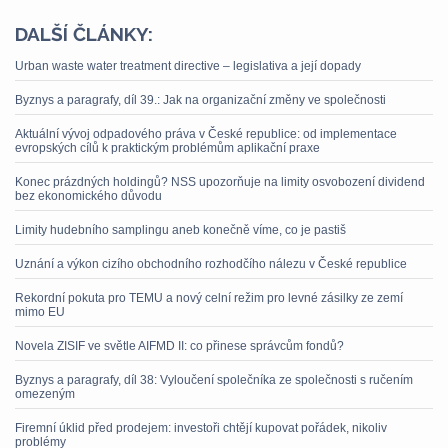
DALŠÍ ČLÁNKY:
Urban waste water treatment directive – legislativa a její dopady
Byznys a paragrafy, díl 39.: Jak na organizační změny ve společnosti
Aktuální vývoj odpadového práva v České republice: od implementace
evropských cílů k praktickým problémům aplikační praxe
Konec prázdných holdingů? NSS upozorňuje na limity osvobození dividend
bez ekonomického důvodu
Limity hudebního samplingu aneb konečně víme, co je pastiš
Uznání a výkon cizího obchodního rozhodčího nálezu v České republice
Rekordní pokuta pro TEMU a nový celní režim pro levné zásilky ze zemí
mimo EU
Novela ZISIF ve světle AIFMD II: co přinese správcům fondů?
Byznys a paragrafy, díl 38: Vyloučení společníka ze společnosti s ručením
omezeným
Firemní úklid před prodejem: investoři chtějí kupovat pořádek, nikoliv
problémy