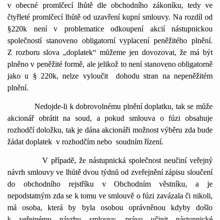
v obecné promlčecí lhůtě dle obchodního zákoníku, tedy ve
čtyřleté promlčecí lhůtě od uzavření kupní smlouvy. Na rozdíl od
§220k není v problematice odkoupení akcií nástupnickou
společností stanoveno obligatorní vyplacení peněžitého plnění.
Z rozboru slova „doplatek“ můžeme jen dovozovat, že má být
plněno v peněžité formě, ale jelikož to není stanoveno obligatorně
jako u § 220k, nelze vyloučit
dohodu stran na nepeněžitém
plnění.
Nedojde-li k dobrovolnému plnění doplatku, tak se může
akcionář obrátit na soud, a pokud smlouva o fúzi obsahuje
rozhodčí doložku, tak je dána akcionáři možnost výběru zda bude
žádat doplatek
v rozhodčím nebo
soudním řízení.
V případě, že nástupnická společnost neučiní veřejný
návrh smlouvy ve lhůtě dvou týdnů od zveřejnění zápisu sloučení
do obchodního rejstříku v Obchodním věstníku, a je
nepodstatným zda se k tomu ve smlouvě o fúzi zavázala či nikoli,
má osoba, která by byla osobou oprávněnou kdyby došlo
k veřejnému návrhu smlouvy, právo učinit nástupnické