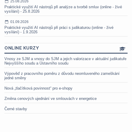
25.08.2026
Praktické využití AI nástrojů při analýze a tvorbě smluv (online - živé
vysílání) - 25.8.2026
01.09.2026
Praktické využití AI nástrojů při práci s judikaturou (online - živé
vysílání) - 1.9.2026
ONLINE KURZY
Vnosy ze SJM a vnosy do SJM a jejich valorizace v aktuální judikatuře
Nejvyššího soudu a Ústavního soudu
Výpověď z pracovního poměru z důvodu neomluveného zameškání
jedné směny
Nová „tlačítková povinnost“ pro e-shopy
Změna cenových ujednání ve smlouvách v energetice
Černé stavby