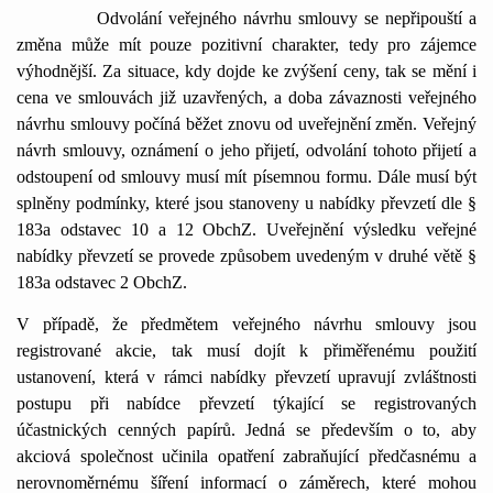
Odvolání veřejného návrhu smlouvy se nepřipouští a
změna může mít pouze pozitivní charakter, tedy pro zájemce
výhodnější. Za situace, kdy dojde ke zvýšení ceny, tak se mění i
cena ve smlouvách již uzavřených, a doba závaznosti veřejného
návrhu smlouvy počíná běžet znovu od uveřejnění změn. Veřejný
návrh smlouvy, oznámení o jeho přijetí, odvolání tohoto přijetí a
odstoupení od smlouvy musí mít písemnou formu. Dále musí být
splněny podmínky, které jsou stanoveny u nabídky převzetí dle §
183a odstavec 10 a 12 ObchZ. Uveřejnění výsledku veřejné
nabídky převzetí se provede způsobem uvedeným v druhé větě §
183a odstavec 2 ObchZ.
V případě, že předmětem veřejného návrhu smlouvy jsou
registrované akcie, tak musí dojít k přiměřenému použití
ustanovení, která v rámci nabídky převzetí upravují zvláštnosti
postupu při nabídce převzetí týkající se registrovaných
účastnických cenných papírů. Jedná se především o to, aby
akciová společnost učinila opatření zabraňující předčasnému a
nerovnoměrnému šíření informací o záměrech, které mohou