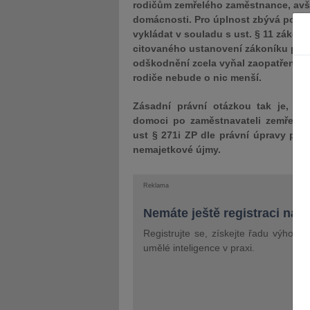
rodičům zemřelého zaměstnance, avša
domácnosti. Pro úplnost zbývá podot
vykládat v souladu s ust. § 11 zákona
citovaného ustanovení zákoníku práce
odškodnění zcela vyňal zaopatřené dět
rodiče nebude o nic menší.
Zásadní právní otázkou tak je, z
domoci po zaměstnavateli zemřelé
ust § 271i ZP dle právní úpravy platn
nemajetkové újmy.
Reklama
Nemáte ještě registraci na 
Registrujte se, získejte řadu výhod 
umělé inteligence v praxi.