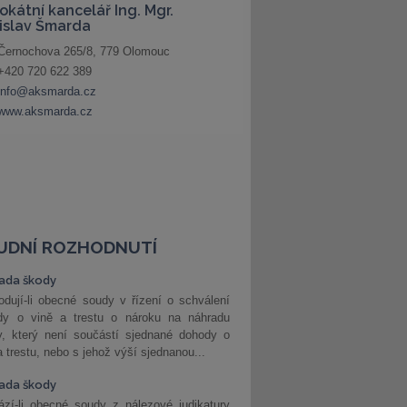
UDNÍ ROZHODNUTÍ
ada škody
dují-li obecné soudy v řízení o schválení
dy o vině a trestu o nároku na náhradu
y, který není součástí sjednané dohody o
a trestu, nebo s jehož výší sjednanou...
ada škody
zí-li obecné soudy z nálezové judikatury