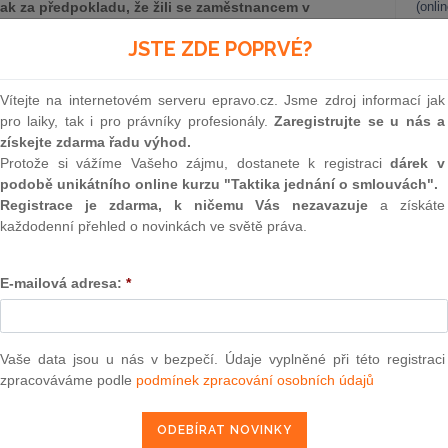
k za předpokladu, že žili se zaměstnancem v
(onli
knout, že pojem nezaopatřeného dítěte je třeba
2
JSTE ZDE POPRVÉ?
 č.
117/1995
Sb., o státní sociální podpoře. Z
Prakt
 je tak patrné, že zákonodárce z práva na jednorázové
smluv
i zaměstnance, byť zpravidla jejich utrpení ze smrti
Vítejte na internetovém serveru epravo.cz. Jsme zdroj informací jak
0
pro laiky, tak i pro právníky profesionály.
Zaregistrujte se u nás a
Prakt
získejte zdarma řadu výhod.
judik
da se mohou zaopatřené děti zemřelého zaměstnance
Protože si vážíme Vašeho zájmu, dostanete k registraci
dárek v
ho zaměstnance jednorázového odškodnění ve smyslu
podobě unikátního online kurzu "Taktika jednání o smlouvách".
é do 31. 12. 2020, příp. jiné související náhrady jejich
ONL
Registrace je zdarma, k ničemu Vás nezavazuje
a získáte
každodenní přehled o novinkách ve světě práva.
Vnos
valor
soud
E-mailová adresa:
*
Výpo
epravo.cz?
neom
a jako dárek Vám zašleme aktuální online kurz na využití
Nová 
Vaše data jsou u nás v bezpečí. Údaje vyplněné při této registraci
zpracováváme podle
podmínek zpracování osobních údajů
Změn
REGISTROVAT ZDE
energ
Čern