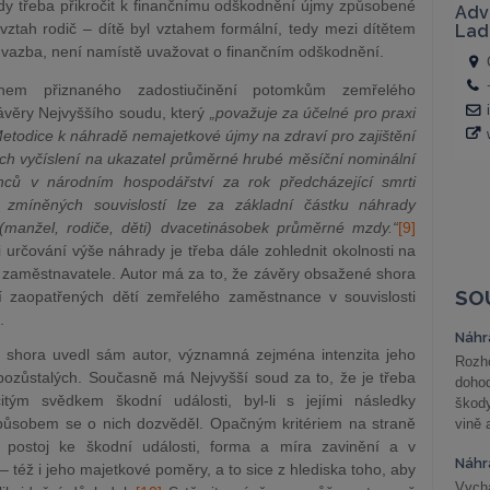
ždy třeba přikročit k finančnímu odškodnění újmy způsobené
vztah rodič – dítě byl vztahem formální, tedy mezi dítětem
 vazba, není namístě uvažovat o finančním odškodnění.
em přiznaného zadostiučinění potomkům zemřelého
ávěry Nejvyššího soudu, který
„považuje za účelné pro praxi
etodice k náhradě nemajetkové újmy na zdraví pro zajištění
ich vyčíslení na ukazatel průměrné hrubé měsíční nominální
ců v národním hospodářství za rok předcházející smrti
zmíněných souvislostí lze za základní částku náhrady
(manžel, rodiče, děti) dvacetinásobek průměrné mzdy.“
[9]
 určování výše náhrady je třeba dále zohlednit okolnosti na
ě zaměstnavatele. Autor má za to, že závěry obsažené shora
SO
í zaopatřených dětí zemřelého zaměstnance v souvislosti
.
Náhr
už shora uvedl sám autor, významná zejména intenzita jeho
Rozho
ozůstalých. Současně má Nejvyšší soud za to, že je třeba
doho
čitým svědkem škodní události, byl-li s jejími následky
škod
působem se o nich dozvěděl. Opačným kritériem na straně
vině 
 postoj ke škodní události, forma a míra zavinění a v
Náhr
éž i jeho majetkové poměry, a to sice z hlediska toho, aby
Vychá