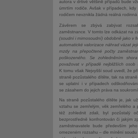
autora v drtivé většině případů bude v
úmrtím rodiče. Avšak v případech, kdy 
rodičem nevznikla žádná reálná rodinná
Závěrem se zbývá zabývat rozsah
zaměstnance. V tomto lze odkázat na z
(soudní i mimosoudní) obdobně jako v M
automatické valorizace náhrad vázat jej
mzdy na přepočtené počty zaměstnan
poškozeného. Se zohledněním shora 
považovat v případě nejbližších osob 
K tomu však Nejvyšší soud uvedl, že při
straně pozůstalého dítěte, tak na stran
se uplatní i v případech odškodňován
se zásahem do jejich práva na soukromí
Na straně pozůstalého dítěte je, jak 
vztahu se zemřelým, věk zemřelého a p
též zohlednit zdali, byl pozůstalý o
bezprostředně konfrontován či jakým z
zaměstnavatele bude především jeho
omezeném rozsahu – dle mínění soudu – t