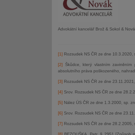
Advokátní kancelář Brož & Sokol & Novák
[1]
Rozsudek NS ČR ze dne 10.3.2020, s
[2]
Škůdce, který vlastním zaviněním
absolutního práva poškozeného, nahrad
[3]
Rozsudek NS ČR ze dne 23.11.2021, 
[4]
Srov. Rozsudek NS ČR ze dne 28.2.2
[5]
Nález ÚS ČR ze dne 1.3.2000, sp. zn.
[6]
Srov. Rozsudek NS ČR ze dne 23.11.
[7]
Rozsudek NS ČR ze dne 28.2.2005, s
[8]
BEZOUŠKA, Petr. § 2951 [Způsob ná