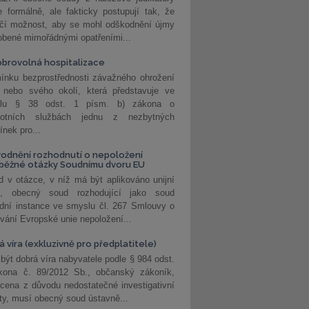
 formálně, ale fakticky postupují tak, že
učí možnost, aby se mohl odškodnění újmy
obené mimořádnými opatřeními...
brovolná hospitalizace
ínku bezprostřednosti závažného ohrožení
 nebo svého okolí, která představuje ve
lu § 38 odst. 1 písm. b) zákona o
votních službách jednu z nezbytných
nek pro...
odnění rozhodnutí o nepoložení
běžné otázky Soudnímu dvoru EU
 v otázce, v níž má být aplikováno unijní
o, obecný soud rozhodující jako soud
dní instance ve smyslu čl. 267 Smlouvy o
vání Evropské unie nepoložení...
 víra (exkluzivně pro předplatitele)
 být dobrá víra nabyvatele podle § 984 odst.
kona č. 89/2012 Sb., občanský zákoník,
cena z důvodu nedostatečné investigativní
ity, musí obecný soud ústavně...