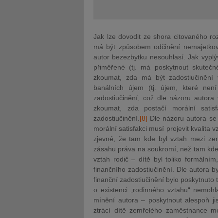
Jak lze dovodit ze shora citovaného r
má být způsobem odčinění nemajetkové 
autor bezezbytku nesouhlasí. Jak vyplýv
přiměřené (tj. má poskytnout skutečn
zkoumat, zda má být zadostiučinění v
banálních újem (tj. újem, které nen
zadostiučinění, což dle názoru autora 
zkoumat, zda postačí morální satis
zadostiučinění.
[8]
Dle názoru autora se p
morální satisfakci musí projevit kvalit
zje
vné, že tam kde byl vztah mezi zem
zásahu práva na soukromí, než tam kde j
vztah rodič – dítě byl toliko formálním
finančního zadostiučinění. Dle autora 
finanční zadostiučinění bylo poskytnuto 
o existenci „rodinného vztahu“ nemohl
mínění autora – poskytnout alespoň ji
ztrácí dítě zemřelého zaměstnance mo