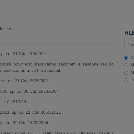
 s.r.o.
HLE
p. zn. 21 Cdo 710/2019
O
 poruší povinnost stanovenou zákonem a zasáhne tak do
A
í poškozenému, co tím způsobil.
A
In
sp. nz. 21 Cdo 2669/2021
005, sp. zn. 30 Cdo 1678/2004
 II. ús 517/99
2021, sp. nz. 21 Cdo 2669/2021
p. zn. 30 Cdo 1678/2004
hrady újmy]. In: HULMÁK, Milan a kol. Občanský zákoník