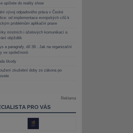
e upíšete do reality show
lní vývoj odpadového práva v České
lice: od implementace evropských cílů k
ickým problémům aplikační praxe
rky místních i účelových komunikací a
vání objížděk
s a paragrafy, díl 39.: Jak na organizační
y ve společnosti
ada škody
oužení zkušební doby ze zákona po
novele