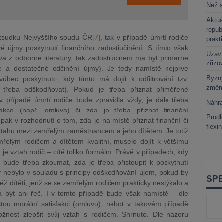
Než s
Aktuá
repub
ozsudku Nejvyššího soudu ČR
[7]
, tak v případě úmrtí rodiče
prakt
újmy poskytnutí finančního zadostiučinění. S tímto však
Uzaví
á z odborné literatury, tak zadostiučinění má být primárně
zřizo
é a dostatečné odčinění újmy). Je tedy namístě nejprve
Byzny
ůbec poskytnuto, kdy tímto má dojít k odfiltrování tzv.
změn
í třeba odškodňovat). Pokud je třeba přiznat přiměřené
v případě úmrtí rodiče bude zpravidla vždy, je dále třeba
Náhr
fakce (např. omluva) či zda je třeba přiznat finanční
Prodl
ak v rozhodnutí o tom, zda je na místě přiznat finanční či
flexi
a vztahu mezi zemřelým zaměstnancem a jeho dítětem. Je totiž
řelým rodičem a dítětem kvalitní, muselo dojít k většímu
e vztah rodič – dítě toliko formální. Právě v případech, kdy
, bude třeba zkoumat, zda je třeba přistoupit k poskytnutí
by nebylo v souladu s principy odškodňování újem, pokud by
též dítěti, jenž se se zemřelým rodičem prakticky nestýkalo a
a být ani řeč. I v tomto případě bude však namístě – dle
stou morální satisfakci (omluvu), neboť v takovém případě
žnost zlepšit svůj vztah s rodičem. Shrnuto. Dle názoru