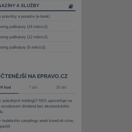
AZÍNY A SLUŽBY
o právníky a poradce (e-book)
oring judikatury (24 měsíců)
oring judikatury (12 měsíců)
oring judikatury (6 měsíců)
JČTENĚJŠÍ NA EPRAVO.CZ
24 hod
7 dní
30 dní
c prázdných holdingů? NSS upozorňuje na
y osvobození dividend bez ekonomického
du
y hudebního samplingu aneb konečně víme,
 pastiš