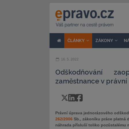
ČLÁNKY
ZÁKONY
N
16. 5. 2022
Odškodňování zao
zaměstnance v právní 
Právní úprava jednorázového odškodn
262/2006
Sb., zákoníku práce platná d
náhrada přísluší toliko pozůstalému 