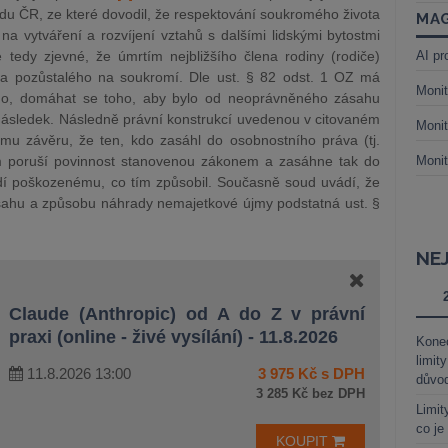
udu ČR, ze které dovodil, že respektování soukromého života
MAG
a vytváření a rozvíjení vztahů s dalšími lidskými bytostmi
e tedy zjevné, že úmrtím nejbližšího člena rodiny (rodiče)
AI pr
a pozůstaléh
o na soukromí. Dle ust. § 82 odst. 1 OZ má
Monit
eno, domáhat se toho, aby bylo od neoprávněného zásahu
následek. Následně právní konstrukcí uvedenou v citovaném
Monit
ému závěru, že ten, kdo zasáhl do osobnostního práva (tj.
m poruší povinnost stanovenou zákonem a zasáhne tak do
Monit
í poškozenému, co tím způsobil. Současně soud uvádí, že
sahu a způsobu náhrady nemajetkové újmy podstatná ust. §
NE
Claude (Anthropic) od A do Z v právní
praxi (online - živé vysílání) - 11.8.2026
Kone
limit
11.8.2026 13:00
3 975 Kč s DPH
důvo
3 285 Kč bez DPH
Limit
co je
KOUPIT