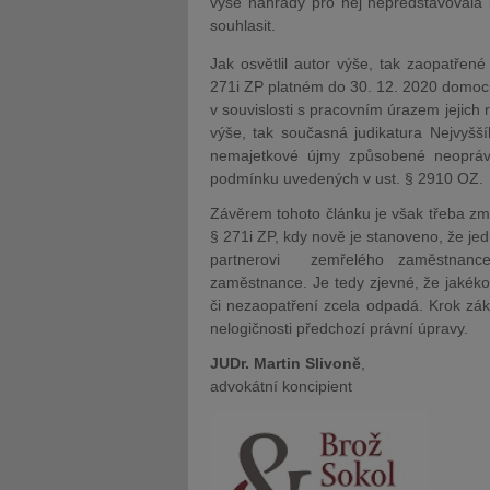
výše náhrady pro něj nepředstavovala l
souhlasit.
Jak osvětlil autor výše, tak zaopatře
271i ZP platném do 30. 12. 2020 domoc
v souvislosti s pracovním úrazem jejich
výše, tak současná judikatura Nejvyšš
nemajetkové újmy způsobené neopráv
podmínku uvedených v ust. § 2910 OZ.
Závěrem tohoto článku je však třeba zmín
§ 271i ZP, kdy nově je stanoveno, že j
partnerovi zemřelého zaměstnance
zaměstnance. Je tedy zjevné, že jakéko
či nezaopatření zcela odpadá. Krok zák
nelogičnosti předchozí právní úpravy.
JUDr. Martin Slivoně
,
advokátní koncipient