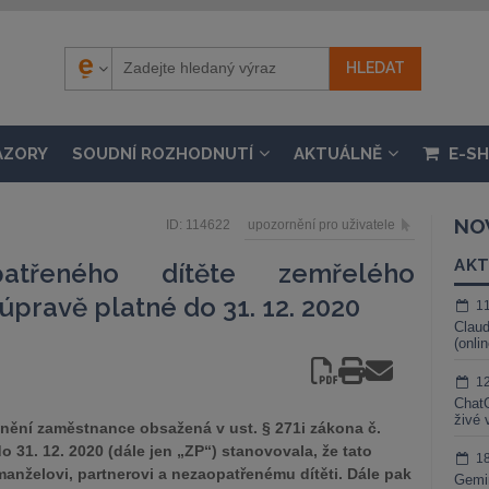
ÁZORY
SOUDNÍ ROZHODNUTÍ
AKTUÁLNĚ
E-S
NO
ID: 114622
upozornění pro uživatele
AKT
patřeného dítěte zemřelého
úpravě platné do 31. 12. 2020
1
Claud
(onli
1
ChatG
živé 
ění zaměstnance obsažená v ust. § 271i zákona č.
o 31. 12. 2020 (dále jen „ZP“) stanovovala, že tato
1
manželovi, partnerovi a nezaopatřenému dítěti. Dále pak
Gemin