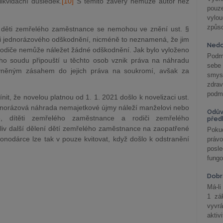
ikvidační důsledek.
[10]
S těmito závěry nemůže autor než
pouze
vylo
způs
né děti zemřelého zaměstnance se nemohou ve znění ust. §
i jednorázového odškodnění, nicméně to neznamená, že jim
Nedo
 rodiče nemůže náležet žádné odškodnění. Jak bylo vyloženo
Podm
ího soudu připouští u těchto osob vznik práva na náhradu
sebe
něným zásahem do jejich práva na soukromí, avšak za
smys
zdra
podmí
it, že novelou platnou od 1. 1. 2021 došlo k novelizaci ust.
ednorázová náhrada nemajetkové újmy náleží manželovi nebo
Odův
, dítěti zemřelého zaměstnance a rodiči zemřelého
před
liv další dělení dětí zemřelého zaměstnance na zaopatřené
Pokud
onodárce lze tak v pouze kvitovat, když došlo k odstranění
práv
posle
fungo
Dobrá
Má-li
1 zá
vyvrá
aktiv