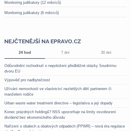
Monitoring judikatury (12 měsíců)
Monitoring judikatury (6 měsíců)
NEJČTENĚJŠÍ NA EPRAVO.CZ
24 hod
7 dní
30 dní
Odůvodnění rozhodnutí o nepoložení předběžné otázky Soudnímu
dvoru EU
Výpověď pro nadbytečnost
Užívání nemovitosti ve vlastnictví nezletilých dětí partnerem či
manželem rodiče
Urban waste water treatment directive – legislativa a její dopady
Konec prázdných holdingů? NSS upozorňuje na limity osvobození
dividend bez ekonomického důvodu
Nařízení o obalech a obalových odpadech (PPWR) – nová éra regulace