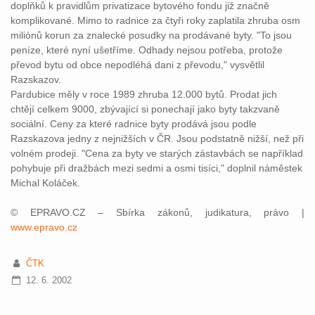
doplňků k pravidlům privatizace bytového fondu již značně
komplikované. Mimo to radnice za čtyři roky zaplatila zhruba osm
miliónů korun za znalecké posudky na prodávané byty. "To jsou
peníze, které nyní ušetříme. Odhady nejsou potřeba, protože
převod bytu od obce nepodléhá dani z převodu," vysvětlil
Razskazov.
Pardubice měly v roce 1989 zhruba 12.000 bytů. Prodat jich
chtějí celkem 9000, zbývající si ponechají jako byty takzvaně
sociální. Ceny za které radnice byty prodává jsou podle
Razskazova jedny z nejnižších v ČR. Jsou podstatně nižší, než při
volném prodeji. "Cena za byty ve starých zástavbách se například
pohybuje při dražbách mezi sedmi a osmi tisíci," doplnil náměstek
Michal Koláček.
© EPRAVO.CZ – Sbírka zákonů, judikatura, právo |
www.epravo.cz
ČTK
12. 6. 2002