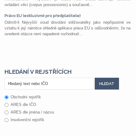
ovládání věci (corpus possessionis) a současně...
Právo EU (exkluzivně pro předplatitele)
Odmítl-li Nejvyšší soud dovolání stěžovatelky jako nepřípustné ve
vztahu k její námitce ohledně aplikace práva EU s odůvodněním, že na
uvedené otázce není napadené rozhodnutí...
HLEDÁNÍ V REJSTŘÍCÍCH
Obchodní rejstřík
ARES dle IČO
ARES dle jména / názvu
Insolvenční rejstřík