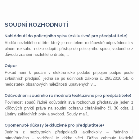
SOUDNÍ ROZHODNUTÍ
Nahlédnutí do policejního spisu (exkluzivně pro předplatitele)
Rodiči nezletilého dítěte, který je nositelem rodičovské odpovědnosti v
plném rozsahu, nelze odepřít přístup do policejního spisu, vedeného z
důvodu zranění nezletilého dítěte,...
Odpor
Pokud není k podání v elektronické podobě připojen podpis podle
zvláštních předpisů, jedná se po účinnosti zákona č. 298/2016 Sb. o
nedostatek obsahových náležitostí upravených v...
Odůvodnění soudního rozhodnutí (exkluzivně pro předplatitele)
Povinnost soudů řádně odůvodnit svá rozhodnutí představuje jeden z
klíčových prvků práva na soudní ochranu chráněného čl. 36 odst. 1
Listiny základních práv a svobod. Soudy mají...
Opomenuté důkazy (exkluzivně pro předplatitele)
Jedním z nezbytných předpokladů jakéhokoliv – řádného i
mimořádného – vydržení je držba věci. Držba zahrnuje faktické