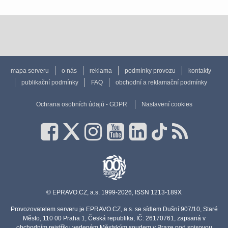
mapa serveru
o nás
reklama
podmínky provozu
kontakty
publikační podmínky
FAQ
obchodní a reklamační podmínky
Ochrana osobních údajů - GDPR
Nastavení cookies
© EPRAVO.CZ, a.s. 1999-2026, ISSN 1213-189X
Provozovatelem serveru je EPRAVO.CZ, a.s. se sídlem Dušní 907/10, Staré
Město, 110 00 Praha 1, Česká republika, IČ: 26170761, zapsaná v
obchodním rejstříku vedeném Městským soudem v Praze pod spisovou