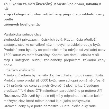
1500 korun za metr čtverečný. Konstrukce domu, lokalita v
níž
stojí i kategorie budou zohledněny přepočtem základní ceny
podle
určených koeficientů.
Pardubická radnice chce
zjednodušit privatizaci městských bytů. Rada města předloží
zastupitelstvu ke schválení návrh nových pravidel prodeje bytů.
Prodejní cena bytu by se podle nich měla odvíjet od základní ceny
1500 korun za metr čtverečný. Konstrukce domu, lokalita v níž
stojí i kategorie budou zohledněny přepočtem základní ceny
podle
určených koeficientů.
"Tímto způsobem by nemělo dojít ke zdražení prodávaných bytů.
Protože jsme prodali již 6000 bytů, jsme schopni poměrně přesně
určit průměrnou cenu za metr čtverečný plochy, který budeme
prodávat," řekl dnes ČTK náměstek pardubického primátora Jiří
Razskazov. Zároveň by podle něj měly odpadnout diskuse kolem
možných slev, které město dosud kupujícím poskytovalo.
Určování ceny bylo podle náměstka v Pardubicích díky řadě