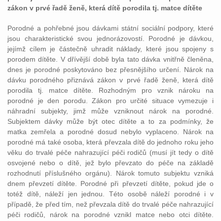
zákon v prvé řadě ženě, která dítě porodila tj. matce dítěte
Porodné a pohřebné jsou dávkami státní sociální podpory, které
jsou charakteristické svou jednorázovostí. Porodné je dávkou,
jejímž cílem je částečně uhradit náklady, které jsou spojeny s
porodem dítěte. V dřívější době byla tato dávka vnitřně členěna,
dnes je porodné poskytováno bez přesnějšího určení. Nárok na
dávku porodného přiznává zákon v prvé řadě ženě, která dítě
porodila tj. matce dítěte. Rozhodným pro vznik nároku na
porodné je den porodu. Zákon pro určité situace vymezuje i
náhradní subjekty, jimž může vzniknout nárok na porodné.
Subjektem dávky může být otec dítěte a to za podmínky, že
matka zemřela a porodné dosud nebylo vyplaceno. Nárok na
porodné má také osoba, která převzala dítě do jednoho roku jeho
věku do trvalé péče nahrazující péči rodičů (musí jít tedy o dítě
osvojené nebo o dítě, jež bylo převzato do péče na základě
rozhodnutí příslušného orgánu). Nárok tomuto subjektu vzniká
dnem převzetí dítěte. Porodné při převzetí dítěte, pokud jde o
totéž dítě, náleží jen jednou. Této osobě náleží porodné i v
případě, že před tím, než převzala dítě do trvalé péče nahrazující
péči rodičů, nárok na porodné vznikl matce nebo otci dítěte.