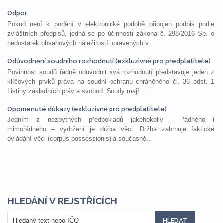
Odpor
Pokud není k podání v elektronické podobě připojen podpis podle
zvláštních předpisů, jedná se po účinnosti zákona č. 298/2016 Sb. o
nedostatek obsahových náležitostí upravených v...
Odůvodnění soudního rozhodnutí (exkluzivně pro předplatitele)
Povinnost soudů řádně odůvodnit svá rozhodnutí představuje jeden z
klíčových prvků práva na soudní ochranu chráněného čl. 36 odst. 1
Listiny základních práv a svobod. Soudy mají...
Opomenuté důkazy (exkluzivně pro předplatitele)
Jedním z nezbytných předpokladů jakéhokoliv – řádného i
mimořádného – vydržení je držba věci. Držba zahrnuje faktické
ovládání věci (corpus possessionis) a současně...
HLEDÁNÍ V REJSTŘÍCÍCH