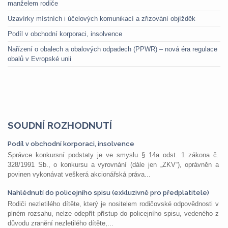
manželem rodiče
Uzavírky místních i účelových komunikací a zřizování objížděk
Podíl v obchodní korporaci, insolvence
Nařízení o obalech a obalových odpadech (PPWR) – nová éra regulace
obalů v Evropské unii
SOUDNÍ ROZHODNUTÍ
Podíl v obchodní korporaci, insolvence
Správce konkursní podstaty je ve smyslu § 14a odst. 1 zákona č.
328/1991 Sb., o konkursu a vyrovnání (dále jen „ZKV“), oprávněn a
povinen vykonávat veškerá akcionářská práva...
Nahlédnutí do policejního spisu (exkluzivně pro předplatitele)
Rodiči nezletilého dítěte, který je nositelem rodičovské odpovědnosti v
plném rozsahu, nelze odepřít přístup do policejního spisu, vedeného z
důvodu zranění nezletilého dítěte,...