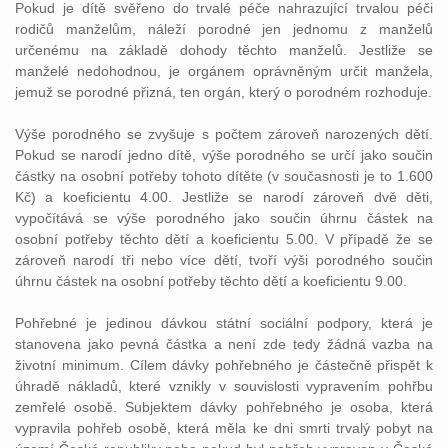
Pokud je dítě svěřeno do trvalé péče nahrazující trvalou péči
rodičů manželům, náleží porodné jen jednomu z manželů
určenému na základě dohody těchto manželů. Jestliže se
manželé nedohodnou, je orgánem oprávněným určit manžela,
jemuž se porodné přizná, ten orgán, který o porodném rozhoduje.
Výše porodného se zvyšuje s počtem zároveň narozených dětí.
Pokud se narodí jedno dítě, výše porodného se určí jako součin
částky na osobní potřeby tohoto dítěte (v současnosti je to 1.600
Kč) a koeficientu 4.00. Jestliže se narodí zároveň dvě děti,
vypočítává se výše porodného jako součin úhrnu částek na
osobní potřeby těchto dětí a koeficientu 5.00. V případě že se
zároveň narodí tři nebo více dětí, tvoří výši porodného součin
úhrnu částek na osobní potřeby těchto dětí a koeficientu 9.00.
Pohřebné je jedinou dávkou státní sociální podpory, která je
stanovena jako pevná částka a není zde tedy žádná vazba na
životní minimum. Cílem dávky pohřebného je částečně přispět k
úhradě nákladů, které vznikly v souvislosti vypravením pohřbu
zemřelé osobě. Subjektem dávky pohřebného je osoba, která
vypravila pohřeb osobě, která měla ke dni smrti trvalý pobyt na