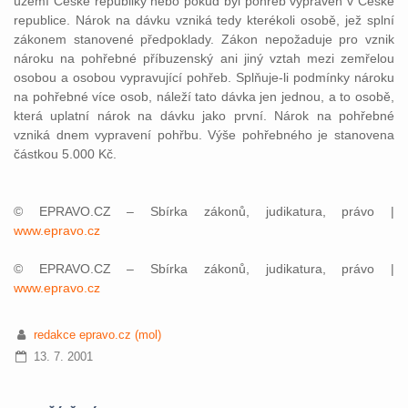
území České republiky nebo pokud byl pohřeb vypraven v České
republice. Nárok na dávku vzniká tedy kterékoli osobě, jež splní
zákonem stanovené předpoklady. Zákon nepožaduje pro vznik
nároku na pohřebné příbuzenský ani jiný vztah mezi zemřelou
osobou a osobou vypravující pohřeb. Splňuje-li podmínky nároku
na pohřebné více osob, náleží tato dávka jen jednou, a to osobě,
která uplatní nárok na dávku jako první. Nárok na pohřebné
vzniká dnem vypravení pohřbu. Výše pohřebného je stanovena
částkou 5.000 Kč.
© EPRAVO.CZ – Sbírka zákonů, judikatura, právo |
www.epravo.cz
© EPRAVO.CZ – Sbírka zákonů, judikatura, právo |
www.epravo.cz
redakce epravo.cz (mol)
13. 7. 2001