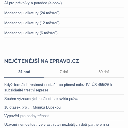
AI pro právníky a poradce (e-book)
Monitoring judikatury (24 měsíců)
Monitoring judikatury (12 měsíců)
Monitoring judikatury (6 měsíců)
NEJČTENĚJŠÍ NA EPRAVO.CZ
24 hod
7 dní
30 dní
Když formální trestnost nestačí: co přinesl nález IV. ÚS 455/26 k
subsidiaritě trestní represe
Souhrn významných událostí ze světa práva
10 otázek pro … Moniku Dubskou
Výpověď pro nadbytečnost
Užívání nemovitosti ve vlastnictví nezletilých dětí partnerem či