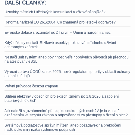
DALŠÍ ČLÁNKY:
Uzavírky místních i účelových komunikací a zřizování objížděk
Reforma nařízení EU 261/2004: Co znamená pro letecké dopravce?
Evropské dotace srozumitelně: Díl první – Unijní a národní rámec
Když důkazy nestačí: Rizikové aspekty prokazování řádného užívání
ochranných známek
Nestačí „mít systém“ aneb povinnosti veřejnoprávních původců při přechodu
na atestovaný eSSL
Výroční zpráva ÚOOÚ za rok 2025: nové regulatorní priority v oblasti ochrany
osobních údajů
Právní průvodce českou krajinou
Sdílení elektřiny v obecních projektech, změny po 1.8.2026 a zapojení
bateriových úložišť
Jak naložit s „oznámením“ přestupku soukromých osob? A je to vlastně
oznámením ve smyslu zákona o odpovědnosti za přestupky a řízení o nich?
Systémová podjatost ve správním řízení aneb požadavek na překročení
nadkritické míry rizika systémové podjatosti