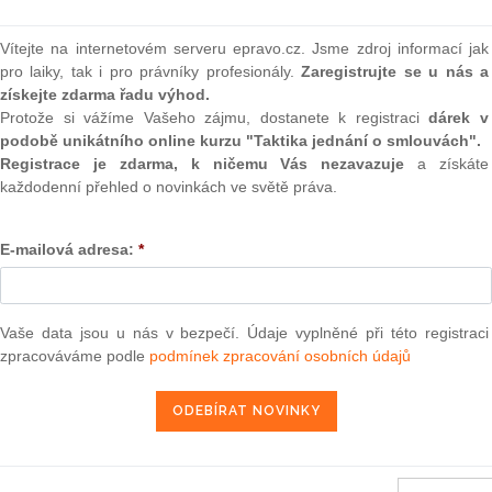
o konce září. O jeho definitivní podobě kabinet teprve
(onli
2
Vítejte na internetovém serveru epravo.cz. Jsme zdroj informací jak
Prakt
pro laiky, tak i pro právníky profesionály.
Zaregistrujte se u nás a
 rozpočtový výbor, který je garantem projednávání tohoto
smluv
získejte zdarma řadu výhod.
snesení sněmovny pro prvé čtení do 18. října. V termínu od
Protože si vážíme Vašeho zájmu, dostanete k registraci
dárek v
tu. Do 26. listopadu pak výbory projednají přikázané kapitoly
0
podobě unikátního online kurzu "Taktika jednání o smlouvách".
boru. Ve středu 29. listopadu se ve 14:00 sejdou poslanci
Prakt
judik
Registrace je zdarma, k ničemu Vás nezavazuje
a získáte
 kapitol.
každodenní přehled o novinkách ve světě práva.
ínu od 6. prosince. Nejdříve 48 hodin po ukončení druhého
ONL
ení. Zákon o rozpočtu pak musí ještě podepsat prezident.
E-mailová adresa:
*
Vnos
valor
soud
Vaše data jsou u nás v bezpečí. Údaje vyplněné při této registraci
Výpo
neom
zpracováváme podle
podmínek zpracování osobních údajů
Nová 
ra, právo |
www.epravo.cz
Změn
energ
15. 9. 2006
Čern