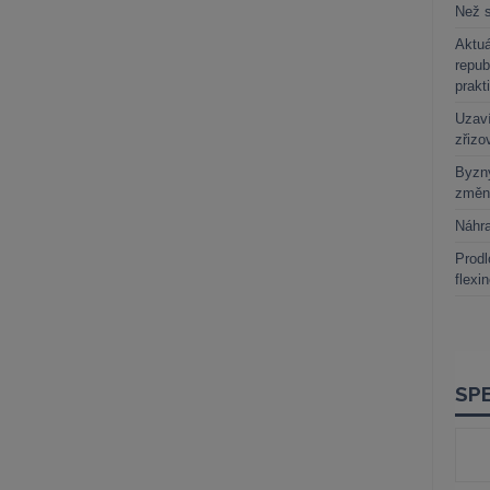
Než s
Aktuá
repub
prakt
Uzaví
zřizo
Byzny
změn
Náhr
Prodl
flexi