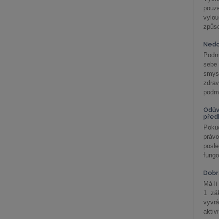
pouze
vylo
způs
Nedo
Podm
sebe
smys
zdra
podmí
Odův
před
Pokud
práv
posle
fungo
Dobrá
Má-li
1 zá
vyvrá
aktiv