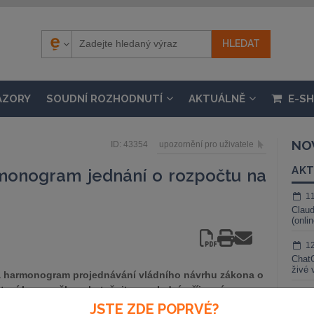
ÁZORY
SOUDNÍ ROZHODNUTÍ
AKTUÁLNĚ
E-S
NO
ID: 43354
upozornění pro uživatele
AKT
armonogram jednání o rozpočtu na
1
Claud
(onli
1
ChatG
živé 
 harmonogram projednávání vládního návrhu zákona o
 čtení by se mělo uskutečnit v posledním říjnovém
1
čet plánují v týdnu od 11. prosince. Vláda musí podle
JSTE ZDE POPRVÉ?
Gemin