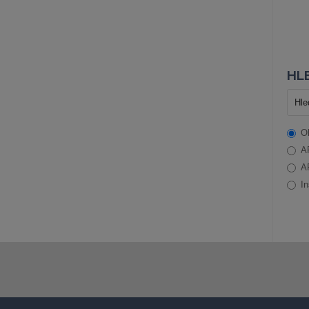
HLE
O
A
A
In