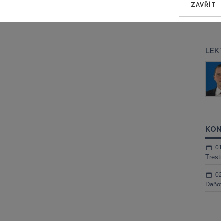
ZAVŘÍT
LEK
áš Sokol
JUDr. Martin Maisner, Ph.D.,
MCIArb
ktora
Kurzy lektora
KON
0
Trest
0
Daňov