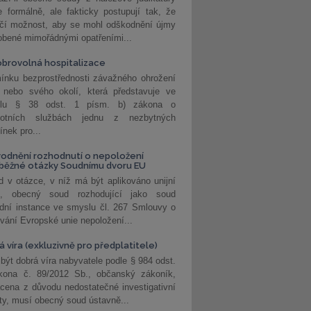
 formálně, ale fakticky postupují tak, že
učí možnost, aby se mohl odškodnění újmy
obené mimořádnými opatřeními...
brovolná hospitalizace
ínku bezprostřednosti závažného ohrožení
 nebo svého okolí, která představuje ve
lu § 38 odst. 1 písm. b) zákona o
votních službách jednu z nezbytných
nek pro...
odnění rozhodnutí o nepoložení
běžné otázky Soudnímu dvoru EU
 v otázce, v níž má být aplikováno unijní
o, obecný soud rozhodující jako soud
dní instance ve smyslu čl. 267 Smlouvy o
vání Evropské unie nepoložení...
 víra (exkluzivně pro předplatitele)
 být dobrá víra nabyvatele podle § 984 odst.
kona č. 89/2012 Sb., občanský zákoník,
cena z důvodu nedostatečné investigativní
ity, musí obecný soud ústavně...