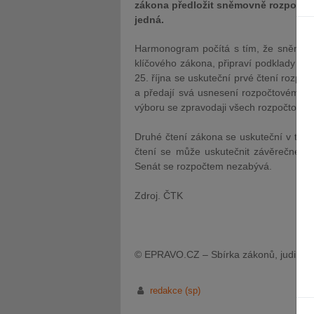
zákona předložit sněmovně rozpočet d
jedná.
Harmonogram počítá s tím, že sněmovní
klíčového zákona, připraví podklady k u
25. října se uskuteční prvé čtení rozpoč
a předají svá usnesení rozpočtovému vý
výboru se zpravodaji všech rozpočtových
Druhé čtení zákona se uskuteční v term
čtení se může uskutečnit závěrečné čt
Senát se rozpočtem nezabývá.
Zdroj. ČTK
© EPRAVO.CZ – Sbírka zákonů, judikatu
redakce (sp)