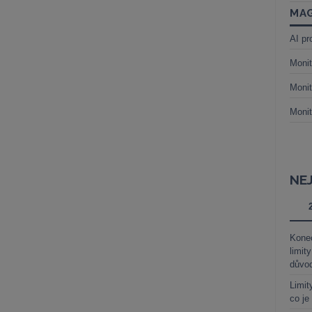
MAG
AI pr
Monit
Monit
Monit
NE
Kone
limit
důvo
Limit
co je