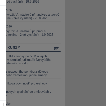
ne - živé vysílání) - 18.8.2026
5.08.2026
ické využití AI nástrojů při analýze a tvorbě
 (online - živé vysílání) - 25.8.2026
1.09.2026
ické využití AI nástrojů při práci s
aturou (online - živé vysílání) - 1.9.2026
INE KURZY
y ze SJM a vnosy do SJM a jejich
izace v aktuální judikatuře Nejvyššího
u a Ústavního soudu
věď z pracovního poměru z důvodu
luveného zameškání jedné směny
„tlačítková povinnost“ pro e-shopy
a cenových ujednání ve smlouvách v
etice
é stavby