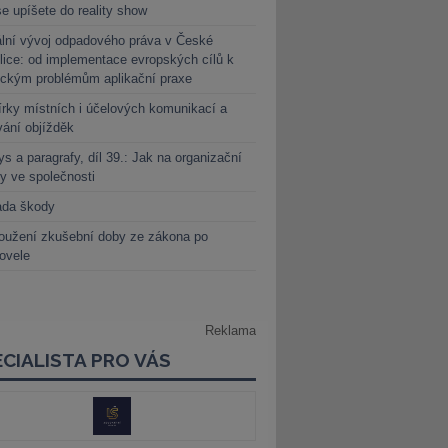
e upíšete do reality show
lní vývoj odpadového práva v České
lice: od implementace evropských cílů k
ickým problémům aplikační praxe
rky místních i účelových komunikací a
vání objížděk
s a paragrafy, díl 39.: Jak na organizační
y ve společnosti
ada škody
oužení zkušební doby ze zákona po
novele