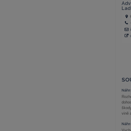
SO
Náhr
Rozho
doho
škod
vině 
Náhr
Vychá