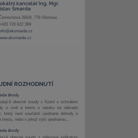
UDNÍ ROZHODNUTÍ
ada škody
dují-li obecné soudy v řízení o schválení
dy o vině a trestu o nároku na náhradu
y, který není součástí sjednané dohody o
a trestu, nebo s jehož výší sjednanou...
ada škody
zí-li obecné soudy z nálezové judikatury