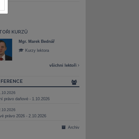
TOŘI KURZŮ
Mgr. Marek Bednář
Mgr. Veronika 
Kurzy lektora
Kurzy lektora
všichni lektoři
FERENCE
1.10.2026
ní právo daňové - 1.10.2026
2.10.2026
é právo 2026 - 2.10.2026
Archiv