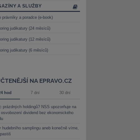
AZÍNY A SLUŽBY
o právníky a poradce (e-book)
oring judikatury (24 měsíců)
oring judikatury (12 měsíců)
oring judikatury (6 měsíců)
JČTENĚJŠÍ NA EPRAVO.CZ
24 hod
7 dní
30 dní
c prázdných holdingů? NSS upozorňuje na
y osvobození dividend bez ekonomického
du
y hudebního samplingu aneb konečně víme,
 pastiš