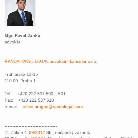
Mgr. Pavel Janků
,
advokát
ŘANDA HAVEL LEGAL advokátní kancelář s.r.o.
Truhlářská 13-15
110 00 Praha 1
Tel.: +420 222 537 500 – 501
Fax: +420 222 537 510
e-mail:
office.prague@randalegal.com
----------------------------------
[1] Zákon č.
89/2012
Sb., občanský zákoník.