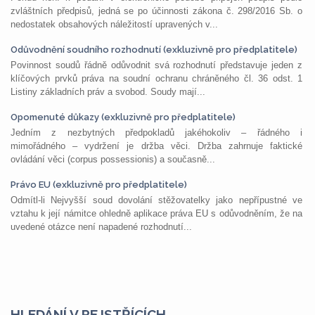
zvláštních předpisů, jedná se po účinnosti zákona č. 298/2016 Sb. o
nedostatek obsahových náležitostí upravených v...
Odůvodnění soudního rozhodnutí (exkluzivně pro předplatitele)
Povinnost soudů řádně odůvodnit svá rozhodnutí představuje jeden z
klíčových prvků práva na soudní ochranu chráněného čl. 36 odst. 1
Listiny základních práv a svobod. Soudy mají...
Opomenuté důkazy (exkluzivně pro předplatitele)
Jedním z nezbytných předpokladů jakéhokoliv – řádného i
mimořádného – vydržení je držba věci. Držba zahrnuje faktické
ovládání věci (corpus possessionis) a současně...
Právo EU (exkluzivně pro předplatitele)
Odmítl-li Nejvyšší soud dovolání stěžovatelky jako nepřípustné ve
vztahu k její námitce ohledně aplikace práva EU s odůvodněním, že na
uvedené otázce není napadené rozhodnutí...
HLEDÁNÍ V REJSTŘÍCÍCH