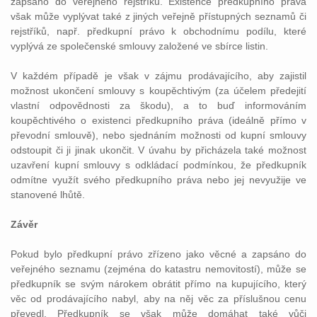
zapsáno do veřejného rejstříku. Existence předkupního práva
však může vyplývat také z jiných veřejně přístupných seznamů či
rejstříků, např. předkupní právo k obchodnímu podílu, které
vyplývá ze společenské smlouvy založené ve sbírce listin.
V každém případě je však v zájmu prodávajícího, aby zajistil
možnost ukončení smlouvy s koupěchtivým (za účelem předejití
vlastní odpovědnosti za škodu), a to buď informováním
koupěchtivého o existenci předkupního práva (ideálně přímo v
převodní smlouvě), nebo sjednáním možnosti od kupní smlouvy
odstoupit či ji jinak ukončit. V úvahu by přicházela také možnost
uzavření kupní smlouvy s odkládací podmínkou, že předkupník
odmítne využít svého předkupního práva nebo jej nevyužije ve
stanovené lhůtě.
Závěr
Pokud bylo předkupní právo zřízeno jako věcné a zapsáno do
veřejného seznamu (zejména do katastru nemovitostí), může se
předkupník se svým nárokem obrátit přímo na kupujícího, který
věc od prodávajícího nabyl, aby na něj věc za příslušnou cenu
převedl. Předkupník se však může domáhat také vůči