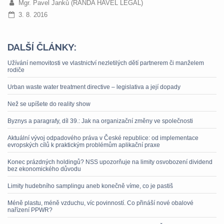
Mgr. Pavel Janků (ŘANDA HAVEL LEGAL)
3. 8. 2016
DALŠÍ ČLÁNKY:
Užívání nemovitosti ve vlastnictví nezletilých dětí partnerem či manželem
rodiče
Urban waste water treatment directive – legislativa a její dopady
Než se upíšete do reality show
Byznys a paragrafy, díl 39.: Jak na organizační změny ve společnosti
Aktuální vývoj odpadového práva v České republice: od implementace
evropských cílů k praktickým problémům aplikační praxe
Konec prázdných holdingů? NSS upozorňuje na limity osvobození dividend
bez ekonomického důvodu
Limity hudebního samplingu aneb konečně víme, co je pastiš
Méně plastu, méně vzduchu, víc povinností. Co přináší nové obalové
nařízení PPWR?