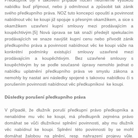
Předkupník byl v takovém případě nucen neúměrně vysokou
nabídku buď přijmout, nebo ji odmítnout a způsobit tak zánik
svého předkupního práva. NOZ tuto koncepci opouští a povinnost
nabídnout věc ke koupi již spojuje s přesným okamžikem, a sice s
okamžikem uzavření kupní smlouvy mezi prodávajícím a
koupěchtivým.[5] Nová úprava se tak snaží předejít spekulacím
prodávajících ve snaze navýšit kupní cenu nebo přivodit zánik
předkupního práva a povinnost nabídnout věc ke koupi váže na
konkrétní podmínky existující smlouvy uzavřené mezi
prodávajícím a koupěchtivým. Bez uzavřené smlouvy s
koupěchtivým by se podle současné úpravy nemohlo jednat o
nabídku uplatnění předkupního práva ve smyslu zákona a
nemohly by nastat ani následky spojené s takovou nabídkou či s
porušením povinnosti nabídnout věc předkupníkovi ke koupi.
Důsledky porušení předkupního práva
V případě, že dlužník poruší předkupní právo předkupníka a
nenabídne mu věc ke koupi, má předkupník zejména právo
domáhat se vůči dlužníkovi splnění povinnosti, aby mu dlužník
věc nabídnul ke koupi. Splnění této povinnosti by se mohl
domáhat žalobou na plnění, resp. nahrazení projevu vůle.