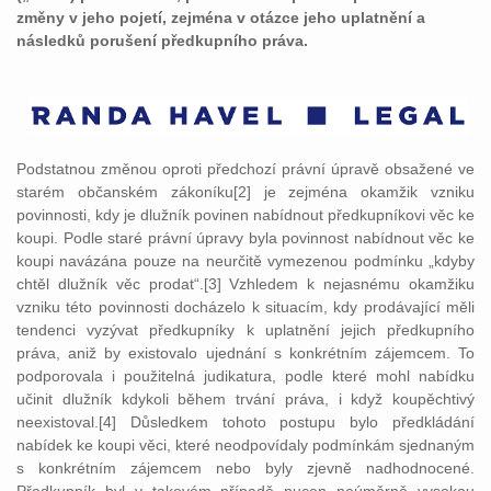
změny v jeho pojetí, zejména v otázce jeho uplatnění a
následků porušení předkupního práva.
Podstatnou změnou oproti předchozí právní úpravě obsažené ve
starém občanském zákoníku[2] je zejména okamžik vzniku
povinnosti, kdy je dlužník povinen nabídnout předkupníkovi věc ke
koupi. Podle staré právní úpravy byla povinnost nabídnout věc ke
koupi navázána pouze na neurčitě vymezenou podmínku „kdyby
chtěl dlužník věc prodat“.[3] Vzhledem k nejasnému okamžiku
vzniku této povinnosti docházelo k situacím, kdy prodávající měli
tendenci vyzývat předkupníky k uplatnění jejich předkupního
práva, aniž by existovalo ujednání s konkrétním zájemcem. To
podporovala i použitelná judikatura, podle které mohl nabídku
učinit dlužník kdykoli během trvání práva, i když koupěchtivý
neexistoval.[4] Důsledkem tohoto postupu bylo předkládání
nabídek ke koupi věci, které neodpovídaly podmínkám sjednaným
s konkrétním zájemcem nebo byly zjevně nadhodnocené.