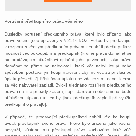
Porušení předkupního práva věcného
Důsledky porušení předkupního práva, které bylo zřízeno jako
právo věcné, jsou upraveny v § 2144 NOZ. Pokud by prodávající
v rozporu s věcným předkupním právem nenabídl předkupníkovi
možnost věc odkoupit, má předkupník (kromě práva domáhat se
na prodávajícím dlužníkovi splnění jeho povinnosti) také právo
domáhat se přímo na nabyvateli, který věc nabyl koupí nebo
způsobem postaveným koupi naroveň, aby mu věc za příslušnou
úplatu převedl.[7] Příslušnou úplatou se zde rozumí cena, kterou
za věc nabyvatel zaplatil. Bylo-li ujednáno rozšíření předkupního
práva i na jiné případy zcizení, např. darování nebo směnu, bude
příslušnou úplatou to, co by jinak předkupník zaplatil při využití
předkupního práva[8].
V případě, že prodávající předkupníkovi nabídl věc ke koupi,
avšak předkupník svého práva, které bylo zřízeno jako věcné,
nevyužil, zůstane mu předkupní právo zachováno také vůči