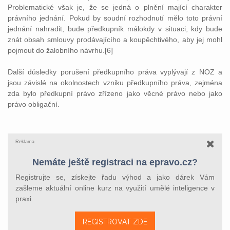
Problematické však je, že se jedná o plnění mající charakter
právního jednání. Pokud by soudní rozhodnutí mělo toto právní
jednání nahradit, bude předkupník málokdy v situaci, kdy bude
znát obsah smlouvy prodávajícího a koupěchtivého, aby jej mohl
pojmout do žalobního návrhu.[6]
Další důsledky porušení předkupního práva vyplývají z NOZ a
jsou závislé na okolnostech vzniku předkupního práva, zejména
zda bylo předkupní právo zřízeno jako věcné právo nebo jako
právo obligační.
Reklama
Nemáte ještě registraci na epravo.cz?
Registrujte se, získejte řadu výhod a jako dárek Vám
zašleme aktuální online kurz na využití umělé inteligence v
praxi.
REGISTROVAT ZDE