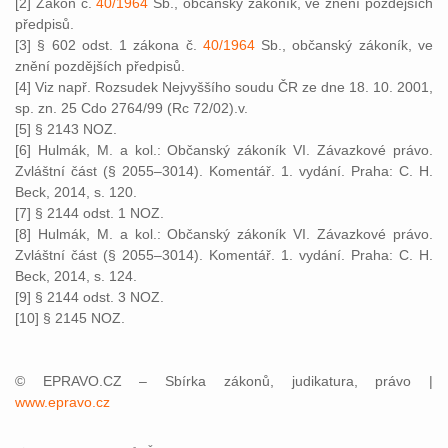
[2] Zákon č.
40/1964
Sb., občanský zákoník, ve znění pozdějších
předpisů.
[3] § 602 odst. 1 zákona č.
40/1964
Sb., občanský zákoník, ve
znění pozdějších předpisů.
[4] Viz např. Rozsudek Nejvyššího soudu ČR ze dne 18. 10. 2001,
sp. zn. 25 Cdo 2764/99 (Rc 72/02).v.
[5] § 2143 NOZ.
[6] Hulmák, M. a kol.: Občanský zákoník VI. Závazkové právo.
Zvláštní část (§ 2055–3014). Komentář. 1. vydání. Praha: C. H.
Beck, 2014, s. 120.
[7] § 2144 odst. 1 NOZ.
[8] Hulmák, M. a kol.: Občanský zákoník VI. Závazkové právo.
Zvláštní část (§ 2055–3014). Komentář. 1. vydání. Praha: C. H.
Beck, 2014, s. 124.
[9] § 2144 odst. 3 NOZ.
[10] § 2145 NOZ.
© EPRAVO.CZ – Sbírka zákonů, judikatura, právo |
www.epravo.cz