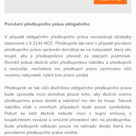
Porušení předkupního práva obligačního
V případě obligačního předkupního práva nenastávají důsledky
stanovené v § 2144 NOZ. Předkupník tak není v případě porušení
předkupního práva oprávněn domáhat se na nabyvateli, který věc
koupil, aby ji předkupníkovi převedl za stejných podmínek.
Rovněž pokud dlužník učiní předkupníkovi nabídku a předkupník
ji nevyužije, nezůstává mu předkupní právo zachováno vůči
novému nabyvateli, nýbrž toto právo zaniká.
Předkupník se tak vůči dlužníkovi obligačního předkupního práva
bude zpravidla moci domáhat pouze toho, aby dlužník svému
předkupnímu právu dostál a nabídnul mu věc ke koupi. Taková
nabídka však v mnohých případech bude pouze symbolická.
Pokud se totiž dlužník nebude moci z kupní smlouvy s
koupěchtivým vyvázat a umožnit převedení věci na předkupníka,
bude předkupník odkázán pouze na náhradu škody, která mu
porušením předkupního práva vznikla.