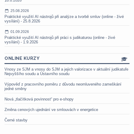
18.8.2026
25.08.2026
Praktické využití AI nástrojů při analýze a tvorbě smluv (online - živé
vysílání) - 25.8.2026
01.09.2026
Praktické využití AI nástrojů při práci s judikaturou (online - živé
vysílání) - 1.9.2026
ONLINE KURZY
Vnosy ze SJM a vnosy do SJM a jejich valorizace v aktuální judikatuře
Nejvyššího soudu a Ústavního soudu
Výpověď z pracovního poměru z důvodu neomluveného zameškání
jedné směny
Nová „tlačítková povinnost“ pro e-shopy
Změna cenových ujednání ve smlouvách v energetice
Černé stavby