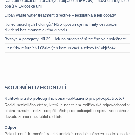
Nařízení o obalech a obalových odpadech (PPWR) – nová éra regulace
obalů v Evropské unii
Urban waste water treatment directive – legislativa a její dopady
Konec prázdných holdingů? NSS upozorňuje na limity osvobození
dividend bez ekonomického důvodu
Byznys a paragrafy, díl 39.: Jak na organizační změny ve společnosti
Uzavírky místních i účelových komunikací a zřizování objížděk
SOUDNÍ ROZHODNUTÍ
Nahlédnutí do policejního spisu (exkluzivně pro předplatitele)
Rodiči nezletilého dítěte, který je nositelem rodičovské odpovědnosti v
plném rozsahu, nelze odepřít přístup do policejního spisu, vedeného z
důvodu zranění nezletilého dítěte,...
Odpor
Pokud není k podání v elektronické podobě připojen podpis podle