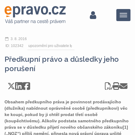
Menu
3. 8. 2016
ID: 102342
upozornění pro uživatele
Předkupní právo a důsledky jeho
porušení
Obsahem předkupního práva je povinnost prodávajícího
(dlužníka) nabídnout oprávněné osobě (předkupníkovi) věc
ke koupi, pokud by ji chtěl prodat třetí osobě
(koupěchtivému). Ačkoliv podstata samotného předkupního
práva se v důsledku přijetí nového občanského zákoníku[1]
(„NOZ“) příliš nemění, přinesla nová právní úprava určité