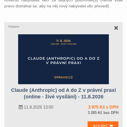
novému nabyvateli věci za stejných podmínek[9] (nemá však
právo domáhat se, aby na něj nový nabyvatel věc převedl).
Reklama
Claude (Anthropic) od A do Z v právní praxi
(online - živé vysílání) - 11.8.2026
11.8.2026 13:00
3 975 Kč s DPH
3 285 Kč bez DPH
KOUPIT