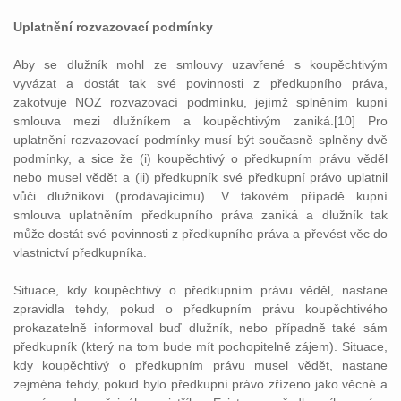
Uplatnění rozvazovací podmínky
Aby se dlužník mohl ze smlouvy uzavřené s koupěchtivým
vyvázat a dostát tak své povinnosti z předkupního práva,
zakotvuje NOZ rozvazovací podmínku, jejímž splněním kupní
smlouva mezi dlužníkem a koupěchtivým zaniká.[10] Pro
uplatnění rozvazovací podmínky musí být současně splněny dvě
podmínky, a sice že (i) koupěchtivý o předkupním právu věděl
nebo musel vědět a (ii) předkupník své předkupní právo uplatnil
vůči dlužníkovi (prodávajícímu). V takovém případě kupní
smlouva uplatněním předkupního práva zaniká a dlužník tak
může dostát své povinnosti z předkupního práva a převést věc do
vlastnictví předkupníka.
Situace, kdy koupěchtivý o předkupním právu věděl, nastane
zpravidla tehdy, pokud o předkupním právu koupěchtivého
prokazatelně informoval buď dlužník, nebo případně také sám
předkupník (který na tom bude mít pochopitelně zájem). Situace,
kdy koupěchtivý o předkupním právu musel vědět, nastane
zejména tehdy, pokud bylo předkupní právo zřízeno jako věcné a