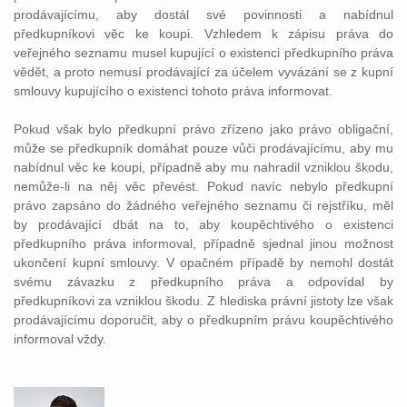
prodávajícímu, aby dostál své povinnosti a nabídnul
předkupníkovi věc ke koupi. Vzhledem k zápisu práva do
veřejného seznamu musel kupující o existenci předkupního práva
vědět, a proto nemusí prodávající za účelem vyvázání se z kupní
smlouvy kupujícího o existenci tohoto práva informovat.
Pokud však bylo předkupní právo zřízeno jako právo obligační,
může se předkupník domáhat pouze vůči prodávajícímu, aby mu
nabídnul věc ke koupi, případně aby mu nahradil vzniklou škodu,
nemůže-li na něj věc převést. Pokud navíc nebylo předkupní
právo zapsáno do žádného veřejného seznamu či rejstříku, měl
by prodávající dbát na to, aby koupěchtivého o existenci
předkupního práva informoval, případně sjednal jinou možnost
ukončení kupní smlouvy. V opačném případě by nemohl dostát
svému závazku z předkupního práva a odpovídal by
předkupníkovi za vzniklou škodu. Z hlediska právní jistoty lze však
prodávajícímu doporučit, aby o předkupním právu koupěchtivého
informoval vždy.