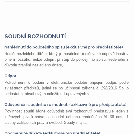
SOUDNÍ ROZHODNUTÍ
Nahlédnutí do policejního spisu (exkluzivně pro předplatitele)
Rodiči nezletilého dítěte, který je nositelem rodičovské odpovědnosti v
plném rozsahu, nelze odepřít přístup do policejního spisu, vedeného z
důvodu zranění nezletilého dítěte,...
Odpor
Pokud není k podání v elektronické podobě připojen podpis podle
zvláštních předpisů, jedná se po účinnosti zákona č. 298/2016 Sb. o
nedostatek obsahových náležitostí upravených v...
Odůvodnění soudního rozhodnutí (exkluzivně pro předplatitele)
Povinnost soudů řádně odůvodnit svá rozhodnutí představuje jeden z
klíčových prvků práva na soudní ochranu chráněného čl. 36 odst. 1
Listiny základních práv a svobod. Soudy mají...
Opomenuté důkazy (exkluzivně pro předplatitele)