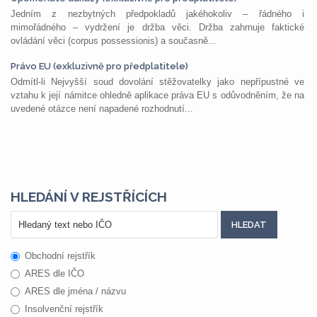
Jedním z nezbytných předpokladů jakéhokoliv – řádného i
mimořádného – vydržení je držba věci. Držba zahrnuje faktické
ovládání věci (corpus possessionis) a současně...
Právo EU (exkluzivně pro předplatitele)
Odmítl-li Nejvyšší soud dovolání stěžovatelky jako nepřípustné ve
vztahu k její námitce ohledně aplikace práva EU s odůvodněním, že na
uvedené otázce není napadené rozhodnutí...
HLEDÁNÍ V REJSTŘÍCÍCH
Obchodní rejstřík
ARES dle IČO
ARES dle jména / názvu
Insolvenční rejstřík