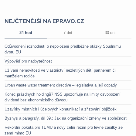
NEJČTENĚJŠÍ NA EPRAVO.CZ
24 hod
7 dní
30 dní
Odůvodnění rozhodnutí o nepoložení předběžné otázky Soudnímu
dvoru EU
Výpověď pro nadbytečnost
Užívání nemovitosti ve vlastnictví nezletilých dětí partnerem či
manželem rodiče
Urban waste water treatment directive – legislativa a její dopady
Konec prázdných holdingů? NSS upozorňuje na limity osvobození
dividend bez ekonomického důvodu
Uzavírky místních i účelových komunikací a zřizování objížděk
Byznys a paragrafy, díl 39.: Jak na organizační změny ve společnosti
Rekordní pokuta pro TEMU a nový celní režim pro levné zásilky ze
zemí mimo EU