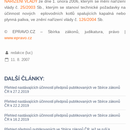
NAŘÍZENÍ VLÁDY
ze dne 1. února 2006, kterým se mění nařízení
vlády č.
25/2003
Sb., kterým se stanoví technické požadavky na
účinnost nových eplovodních kotlů spalujících kapalná nebo
plynná paliva, ve znění nařízení vlády č.
126/2004
Sb.
© EPRAVO.CZ – Sbírka zákonů, judikatura, právo |
www.epravo.cz
redakce (luc)
11. 8. 2007
DALŠÍ ČLÁNKY:
Přehled nastávajících účinností předpisů publikovaných ve Sbírce zákonů
ČR k 27.2.2019
Přehled nastávajících účinností předpisů publikovaných ve Sbírce zákonů
ČR k 22.2.2019
Přehled nastávajících účinností předpisů publikovaných ve Sbírce zákonů
ČR k 16.2.2019
Přehled předpisů publikovaných ve Sbírce zákonů ČR, jež se ruší k