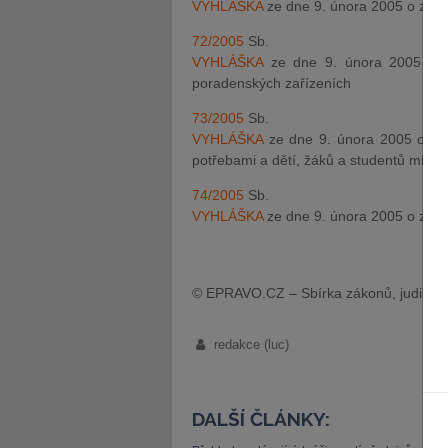
VYHLÁŠKA
ze dne 9. února 2005 o zák
72/2005
Sb.
VYHLÁŠKA
ze dne 9. února 2005 o po
poradenských zařízeních
73/2005
Sb.
VYHLÁŠKA
ze dne 9. února 2005 o vzdě
potřebami a dětí, žáků a studentů mim
74/2005
Sb.
VYHLÁŠKA
ze dne 9. února 2005 o záj
© EPRAVO.CZ – Sbírka zákonů, judikatu
redakce (luc)
DALŠÍ ČLÁNKY: