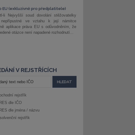
o EU (exkluzivně pro předplatitele)
l-li Nejvyšší soud dovolání stěžovatelky
 nepřípustné ve vztahu k její námitce
dně aplikace práva EU s odůvodněním, že
edené otázce není napadené rozhodnutí...
DÁNÍ V REJSTŘÍCÍCH
bchodní rejstřík
RES dle IČO
RES dle jména / názvu
solvenční rejstřík