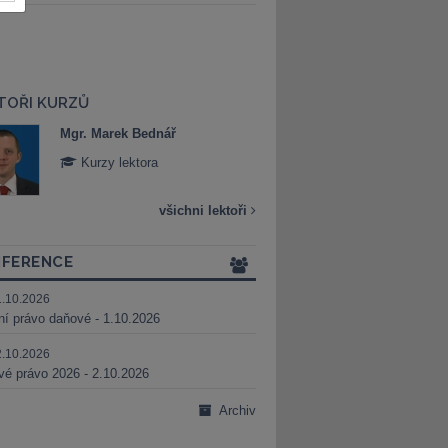
TOŘI KURZŮ
Mgr. Marek Bednář
Mgr. Veronika 
Kurzy lektora
Kurzy lektora
všichni lektoři
FERENCE
1.10.2026
ní právo daňové - 1.10.2026
2.10.2026
é právo 2026 - 2.10.2026
Archiv