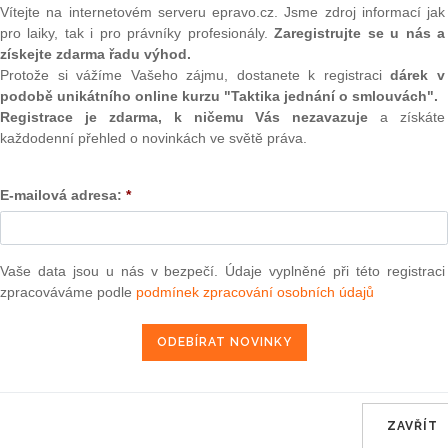
ladním uměleckém vzdělávání
(onli
Vítejte na internetovém serveru epravo.cz. Jsme zdroj informací jak
pro laiky, tak i pro právníky profesionály.
Zaregistrujte se u nás a
2
získejte zdarma řadu výhod.
skytování poradenských služeb ve školách a školských
Prakt
Protože si vážíme Vašeho zájmu, dostanete k registraci
dárek v
smluv
podobě unikátního online kurzu "Taktika jednání o smlouvách".
0
Registrace je zdarma, k ničemu Vás nezavazuje
a získáte
Prakt
každodenní přehled o novinkách ve světě práva.
lávání dětí, žáků a studentů se speciálními vzdělávacími
judik
ořádně nadaných
E-mailová adresa:
*
ONL
movém vzdělávání
Vnos
valor
soud
Vaše data jsou u nás v bezpečí. Údaje vyplněné při této registraci
zpracováváme podle
podmínek zpracování osobních údajů
ra, právo |
www.epravo.cz
Výpo
neom
17. 2. 2005
Nová 
Změn
energ
ZAVŘÍT
Čern