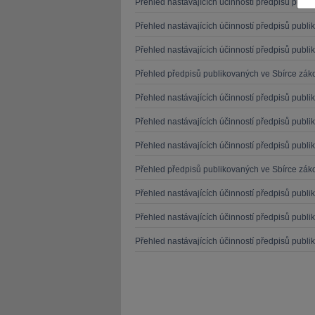
Přehled nastávajících účinností předpisů publ
Přehled nastávajících účinností předpisů publ
Přehled nastávajících účinností předpisů publ
Přehled předpisů publikovaných ve Sbírce záko
JUDr. Tomáš Nielsen
JUDr. Tom
Přehled nastávajících účinností předpisů publ
Kurzy lektora
Kurzy le
Přehled nastávajících účinností předpisů publ
Přehled nastávajících účinností předpisů publ
Přehled předpisů publikovaných ve Sbírce záko
Přehled nastávajících účinností předpisů publ
Přehled nastávajících účinností předpisů publ
Přehled nastávajících účinností předpisů publ