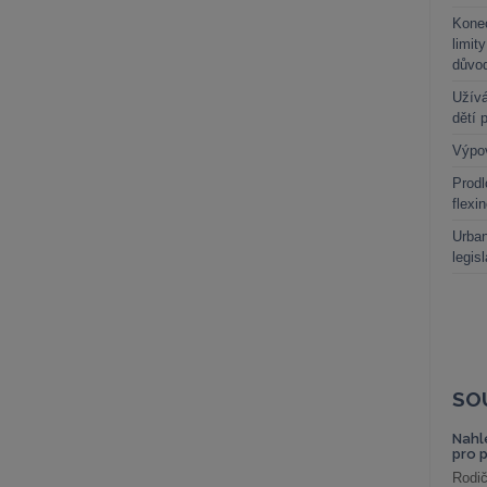
Kone
limit
důvo
Užívá
dětí 
Výpo
Prodl
flexi
Urban
legis
SO
Nahl
pro 
Rodič