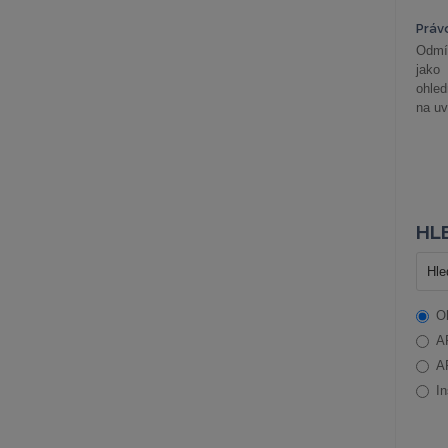
Práv
Odmít
jako
ohle
na uv
HLE
O
A
A
In