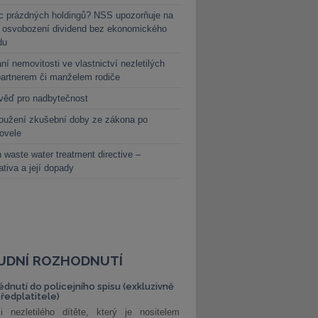
c prázdných holdingů? NSS upozorňuje na
y osvobození dividend bez ekonomického
du
ní nemovitosti ve vlastnictví nezletilých
partnerem či manželem rodiče
věď pro nadbytečnost
oužení zkušební doby ze zákona po
novele
 waste water treatment directive –
lativa a její dopady
UDNÍ ROZHODNUTÍ
édnutí do policejního spisu (exkluzivně
předplatitele)
i nezletilého dítěte, který je nositelem