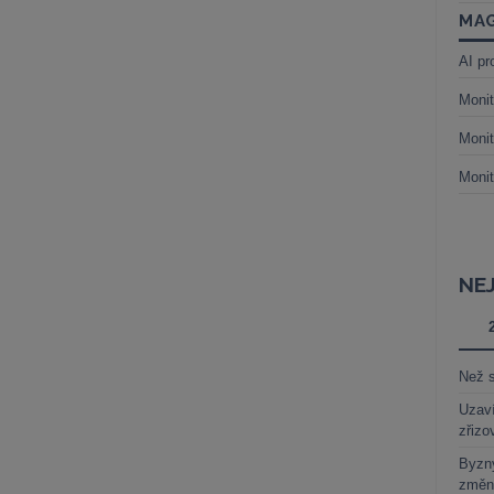
MAG
AI pr
Monit
Monit
Monit
NE
Než s
Uzaví
zřizo
Byzny
změn