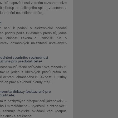
ovské odpovědnosti v plném rozsahu, nelze
ít přístup do policejního spisu, vedeného z
u zranění nezletilého dítěte,...
or
d není k podání v elektronické podobě
jen podpis podle zvláštních předpisů, jedná
o účinnosti zákona č. 298/2016 Sb. o
statek obsahových náležitostí upravených
odnění soudního rozhodnutí
luzivně pro předplatitele)
nost soudů řádně odůvodnit svá rozhodnutí
stavuje jeden z klíčových prvků práva na
í ochranu chráněného čl. 36 odst. 1 Listiny
dních práv a svobod. Soudy mají...
enuté důkazy (exkluzivně pro
platitele)
m z nezbytných předpokladů jakéhokoliv –
ho i mimořádného – vydržení je držba věci.
 zahrnuje faktické ovládání věci (corpus
ssionis) a současně...