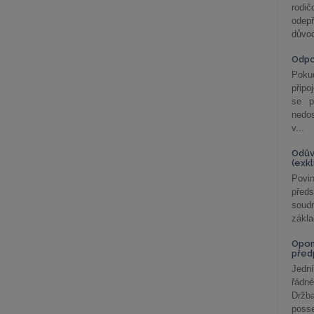
rodič
odepř
důvod
Odp
Poku
připo
se p
nedo
v...
Odův
(exk
Povin
před
soudn
zákla
Opom
před
Jední
řádné
Držba
posse