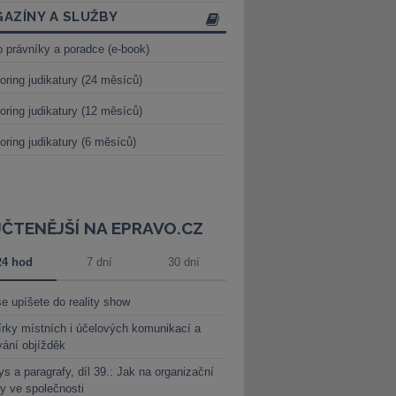
AZÍNY A SLUŽBY
o právníky a poradce (e-book)
oring judikatury (24 měsíců)
oring judikatury (12 měsíců)
oring judikatury (6 měsíců)
JČTENĚJŠÍ NA EPRAVO.CZ
24 hod
7 dní
30 dní
e upíšete do reality show
rky místních i účelových komunikací a
vání objížděk
s a paragrafy, díl 39.: Jak na organizační
y ve společnosti