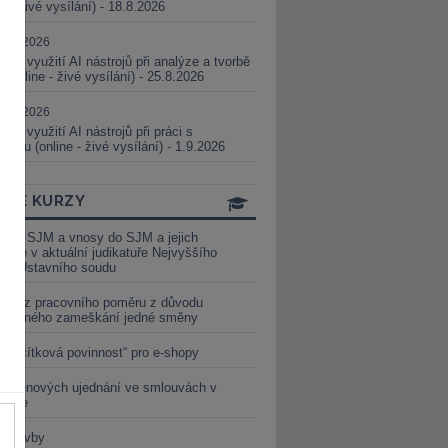
ne - živé vysílání) - 18.8.2026
5.08.2026
ické využití AI nástrojů při analýze a tvorbě
 (online - živé vysílání) - 25.8.2026
1.09.2026
ické využití AI nástrojů při práci s
aturou (online - živé vysílání) - 1.9.2026
INE KURZY
y ze SJM a vnosy do SJM a jejich
izace v aktuální judikatuře Nejvyššího
u a Ústavního soudu
věď z pracovního poměru z důvodu
luveného zameškání jedné směny
„tlačítková povinnost“ pro e-shopy
a cenových ujednání ve smlouvách v
etice
é stavby