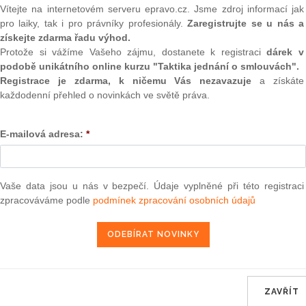
terým se mění zákon č.
257/2001
Sb., o knihovnách a
(onli
Vítejte na internetovém serveru epravo.cz. Jsme zdroj informací jak
vnických a informačních služeb (knihovní zákon), ve znění
pro laiky, tak i pro právníky profesionály.
Zaregistrujte se u nás a
2
získejte zdarma řadu výhod.
Prakt
Protože si vážíme Vašeho zájmu, dostanete k registraci
dárek v
smluv
podobě unikátního online kurzu "Taktika jednání o smlouvách".
terou se mění vyhláška Ministerstva dopravy a spojů č.
0
Registrace je zdarma, k ničemu Vás nezavazuje
a získáte
n č.
49/1997
Sb., o civilním letectví a o změně a doplnění
Prakt
každodenní přehled o novinkách ve světě práva.
ském podnikání (živnostenský zákon), ve znění pozdějších
judik
E-mailová adresa:
*
ONL
rou se mění vyhláška Ministerstva obrany č.
257/1999
Sb.,
Vnos
ho znaku, národního rozlišovacího znaku a znaku Hradní
valor
ho materiálu vojenským znakem a mezinárodně platným
soud
Vaše data jsou u nás v bezpečí. Údaje vyplněné při této registraci
kého stejnokroje a vojenských odznaků a jejich nošení a
zpracováváme podle
podmínek zpracování osobních údajů
Výpo
ním rozlišovacím znakem nebo státním symbolem anebo
neom
Nová 
Změn
energ
ZAVŘÍT
Čern