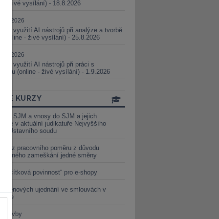
ne - živé vysílání) - 18.8.2026
5.08.2026
ické využití AI nástrojů při analýze a tvorbě
 (online - živé vysílání) - 25.8.2026
1.09.2026
ické využití AI nástrojů při práci s
aturou (online - živé vysílání) - 1.9.2026
INE KURZY
y ze SJM a vnosy do SJM a jejich
izace v aktuální judikatuře Nejvyššího
u a Ústavního soudu
věď z pracovního poměru z důvodu
luveného zameškání jedné směny
„tlačítková povinnost“ pro e-shopy
a cenových ujednání ve smlouvách v
etice
é stavby