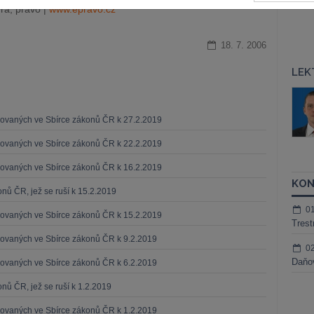
ra, právo |
www.epravo.cz
18. 7. 2006
LEK
áš Sokol
JUDr. Martin Maisner, Ph.D.,
MCIArb
ktora
ikovaných ve Sbírce zákonů ČR k 27.2.2019
Kurzy lektora
ikovaných ve Sbírce zákonů ČR k 22.2.2019
ikovaných ve Sbírce zákonů ČR k 16.2.2019
KON
nů ČR, jež se ruší k 15.2.2019
0
ikovaných ve Sbírce zákonů ČR k 15.2.2019
Trest
ikovaných ve Sbírce zákonů ČR k 9.2.2019
0
Daňov
ikovaných ve Sbírce zákonů ČR k 6.2.2019
nů ČR, jež se ruší k 1.2.2019
ikovaných ve Sbírce zákonů ČR k 1.2.2019