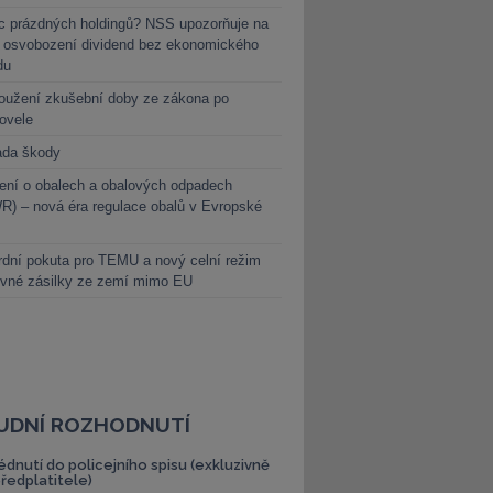
c prázdných holdingů? NSS upozorňuje na
y osvobození dividend bez ekonomického
du
oužení zkušební doby ze zákona po
novele
ada škody
ení o obalech a obalových odpadech
) – nová éra regulace obalů v Evropské
dní pokuta pro TEMU a nový celní režim
evné zásilky ze zemí mimo EU
UDNÍ ROZHODNUTÍ
édnutí do policejního spisu (exkluzivně
předplatitele)