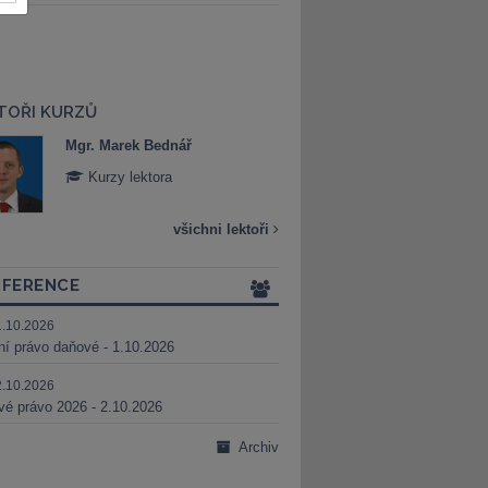
TOŘI KURZŮ
Mgr. Marek Bednář
Mgr. Veronika 
Kurzy lektora
Kurzy lektora
všichni lektoři
FERENCE
1.10.2026
ní právo daňové - 1.10.2026
2.10.2026
é právo 2026 - 2.10.2026
Archiv