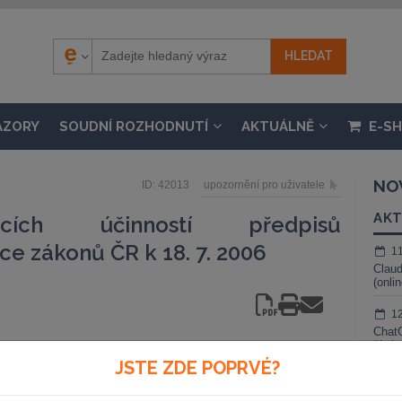
ÁZORY
SOUDNÍ ROZHODNUTÍ
AKTUÁLNĚ
E-S
NO
ID: 42013
upozornění pro uživatele
AKT
ících účinností předpisů
ce zákonů ČR k 18. 7. 2006
1
Claud
(onli
1
ChatG
živé 
osti:
JSTE ZDE POPRVÉ?
1
Gemin