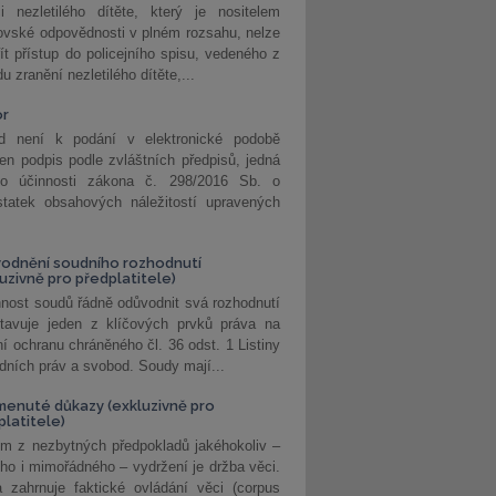
i nezletilého dítěte, který je nositelem
ovské odpovědnosti v plném rozsahu, nelze
ít přístup do policejního spisu, vedeného z
u zranění nezletilého dítěte,...
or
d není k podání v elektronické podobě
jen podpis podle zvláštních předpisů, jedná
o účinnosti zákona č. 298/2016 Sb. o
statek obsahových náležitostí upravených
odnění soudního rozhodnutí
luzivně pro předplatitele)
nost soudů řádně odůvodnit svá rozhodnutí
stavuje jeden z klíčových prvků práva na
í ochranu chráněného čl. 36 odst. 1 Listiny
dních práv a svobod. Soudy mají...
enuté důkazy (exkluzivně pro
platitele)
m z nezbytných předpokladů jakéhokoliv –
ho i mimořádného – vydržení je držba věci.
 zahrnuje faktické ovládání věci (corpus