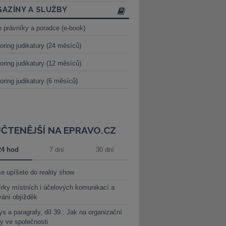
AZÍNY A SLUŽBY
o právníky a poradce (e-book)
oring judikatury (24 měsíců)
oring judikatury (12 měsíců)
oring judikatury (6 měsíců)
JČTENĚJŠÍ NA EPRAVO.CZ
24 hod
7 dní
30 dní
e upíšete do reality show
rky místních i účelových komunikací a
vání objížděk
s a paragrafy, díl 39.: Jak na organizační
y ve společnosti