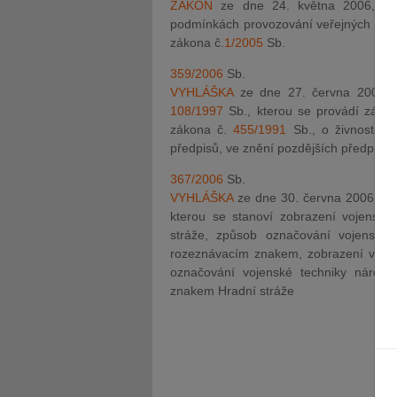
ZÁKON
ze dne 24. května 2006, k
podmínkách provozování veřejných kniho
zákona č.
1/2005
Sb.
359/2006
Sb.
VYHLÁŠKA
ze dne 27. června 2006, k
108/1997
Sb., kterou se provádí záko
zákona č.
455/1991
Sb., o živnosten
předpisů, ve znění pozdějších předpisů
367/2006
Sb.
VYHLÁŠKA
ze dne 30. června 2006, kte
kterou se stanoví zobrazení vojenské
stráže, způsob označování vojenské
rozeznávacím znakem, zobrazení vojens
označování vojenské techniky národ
znakem Hradní stráže