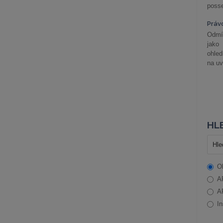
posse
Práv
Odmít
jako
ohle
na uv
HLE
O
A
A
In