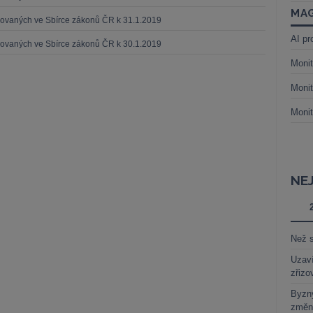
MAG
ikovaných ve Sbírce zákonů ČR k 31.1.2019
AI pr
ikovaných ve Sbírce zákonů ČR k 30.1.2019
Monit
Monit
Monit
NE
Než s
Uzaví
zřizo
Byzny
změn