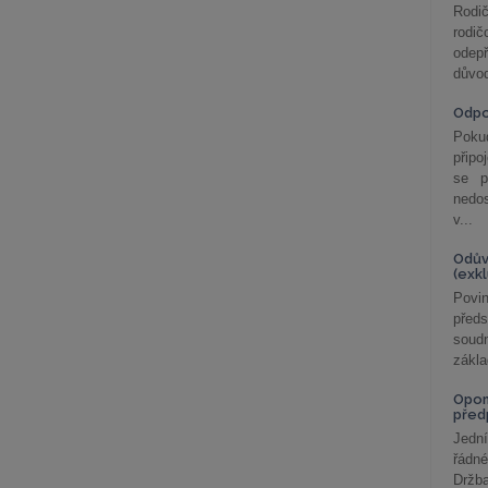
Rodič
rodič
odepř
důvod
Odp
Poku
připo
se p
nedo
v...
Odův
(exk
Povin
před
soudn
zákla
Opom
před
Jední
řádné
Držba