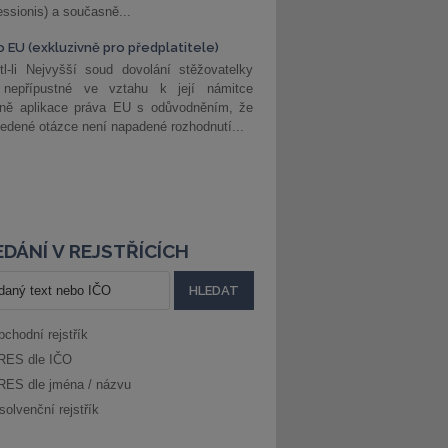
ssionis) a současně...
o EU (exkluzivně pro předplatitele)
l-li Nejvyšší soud dovolání stěžovatelky
 nepřípustné ve vztahu k její námitce
dně aplikace práva EU s odůvodněním, že
edené otázce není napadené rozhodnutí...
DÁNÍ V REJSTŘÍCÍCH
bchodní rejstřík
RES dle IČO
RES dle jména / názvu
solvenční rejstřík