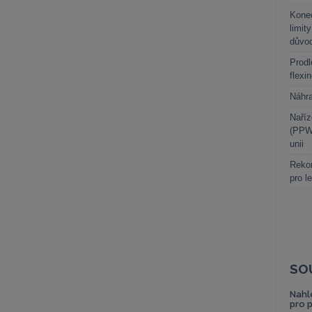
Kone
limit
důvo
Prodl
flexi
Náhr
Naříz
(PPWR
unii
Rekor
pro l
SO
Nahl
pro 