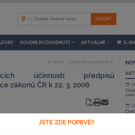
ÁZORY
SOUDNÍ ROZHODNUTÍ
AKTUÁLNĚ
E-S
NO
ID: 39379
upozornění pro uživatele
AKT
ících účinností předpisů
ce zákonů ČR k 22. 3. 2006
1
Claud
(onli
1
ChatG
živé 
ti:
JSTE ZDE POPRVÉ?
1
Gemin