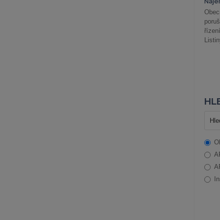
Náje
Obec
poru
řízen
Listi
HLE
O
A
A
In