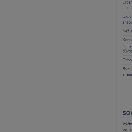
Urban
legis
Uzaví
zřizo
Než s
Kone
limit
důvo
Odpo
Byzny
změn
SO
Výži
Ve s