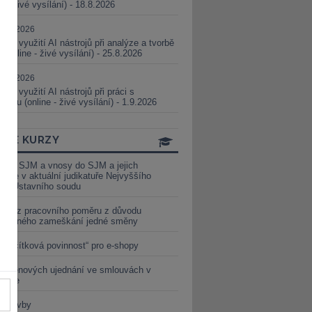
ne - živé vysílání) - 18.8.2026
5.08.2026
ické využití AI nástrojů při analýze a tvorbě
 (online - živé vysílání) - 25.8.2026
1.09.2026
ické využití AI nástrojů při práci s
aturou (online - živé vysílání) - 1.9.2026
INE KURZY
y ze SJM a vnosy do SJM a jejich
izace v aktuální judikatuře Nejvyššího
u a Ústavního soudu
věď z pracovního poměru z důvodu
luveného zameškání jedné směny
„tlačítková povinnost“ pro e-shopy
a cenových ujednání ve smlouvách v
etice
é stavby