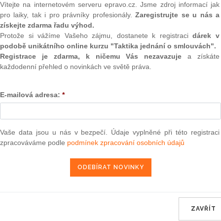
předpokladech a způsobu podpory marketingu a prodeje
(onli
Vítejte na internetovém serveru epravo.cz. Jsme zdroj informací jak
v oblasti vinohradnictví a vinařství a podrobnostech o
pro laiky, tak i pro právníky profesionály.
Zaregistrujte se u nás a
2
ským fondem
získejte zdarma řadu výhod.
Prakt
Protože si vážíme Vašeho zájmu, dostanete k registraci
dárek v
smluv
podobě unikátního online kurzu "Taktika jednání o smlouvách".
0
Registrace je zdarma, k ničemu Vás nezavazuje
a získáte
ra, právo |
www.epravo.cz
Prakt
každodenní přehled o novinkách ve světě práva.
judik
22. 3. 2006
E-mailová adresa:
*
ONL
Vnos
valor
Vaše data jsou u nás v bezpečí. Údaje vyplněné při této registraci
soud
ikovaných ve Sbírce zákonů ČR k 27.2.2019
zpracováváme podle
podmínek zpracování osobních údajů
Výpo
ikovaných ve Sbírce zákonů ČR k 22.2.2019
neom
ikovaných ve Sbírce zákonů ČR k 16.2.2019
Nová 
nů ČR, jež se ruší k 15.2.2019
Změn
energ
ikovaných ve Sbírce zákonů ČR k 15.2.2019
ZAVŘÍT
Čern