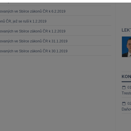
ikovaných ve Sbírce zákonů ČR k 9.2.2019
ikovaných ve Sbírce zákonů ČR k 6.2.2019
nů ČR, jež se ruší k 1.2.2019
LEK
ikovaných ve Sbírce zákonů ČR k 1.2.2019
áš Sokol
JUDr. Martin Maisner, Ph.D.,
ikovaných ve Sbírce zákonů ČR k 31.1.2019
MCIArb
ktora
ikovaných ve Sbírce zákonů ČR k 30.1.2019
Kurzy lektora
KON
0
Trest
0
Daňov