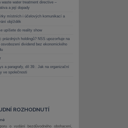
 waste water treatment directive –
lativa a její dopady
rky místních i účelových komunikací a
vání objížděk
e upíšete do reality show
c prázdných holdingů? NSS upozorňuje na
y osvobození dividend bez ekonomického
du
r
s a paragrafy, díl 39.: Jak na organizační
y ve společnosti
UDNÍ ROZHODNUTÍ
vné
poru o vydání bezdůvodného obohacení,