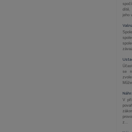
spočí
dítě,
jeho 
Valn
Spol
spol
spole
závaz
Usta
Účast
se n
zvol
Může 
Náhr
V př
pova
záko
prov
z...