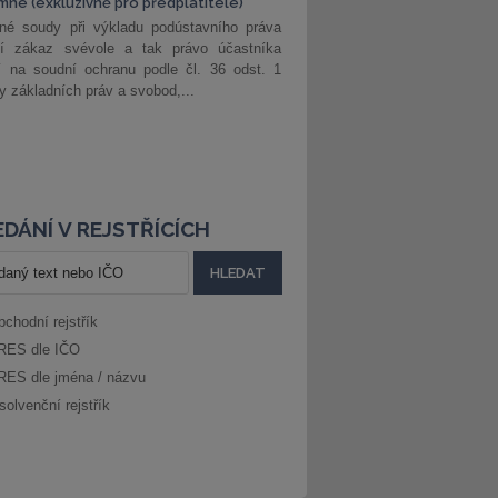
mné (exkluzivně pro předplatitele)
né soudy při výkladu podústavního práva
ší zákaz svévole a tak právo účastníka
í na soudní ochranu podle čl. 36 odst. 1
ny základních práv a svobod,...
DÁNÍ V REJSTŘÍCÍCH
bchodní rejstřík
RES dle IČO
RES dle jména / názvu
solvenční rejstřík