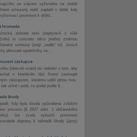
vajícího ve vrácení výživného na zletilé
 které ochuzený rodič zaplatil v době, kdy
vyživovací povinnost k dítěti...
á hromada
ečnická dohoda není (neplyne-li z vůle
ečníků in concreto něco jiného) změnou
čenské smlouvy (stojí „vedle“ ní). Jsou-li
ky převzaté společníky ve...
novení zástupce
níku (obecně vzato) nic nebrání v tom, aby
echal v kterékoliv fázi řízení zastoupit
eným zástupcem, kterému udělí plnou moc.
tak učinit i poté, co podal podle §...
ada škody
ípadě, kdy byla škoda způsobena zvláštní
hou provozu (§ 2927 odst. 1 občanského
níku), lze zcela vyloučit povinnost
ozovatele dopravy k náhradě škody (újmy)