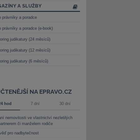
AZÍNY A SLUŽBY
o právníky a poradce
o právníky a poradce (e-book)
oring judikatury (24 měsíců)
oring judikatury (12 měsíců)
oring judikatury (6 měsíců)
JČTENĚJŠÍ NA EPRAVO.CZ
24 hod
7 dní
30 dní
ní nemovitosti ve vlastnictví nezletilých
partnerem či manželem rodiče
věď pro nadbytečnost