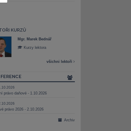
TOŘI KURZŮ
Mgr. Marek Bednář
Mgr. Veronika 
Kurzy lektora
Kurzy lektora
všichni lektoři
FERENCE
1.10.2026
ní právo daňové - 1.10.2026
2.10.2026
é právo 2026 - 2.10.2026
Archiv