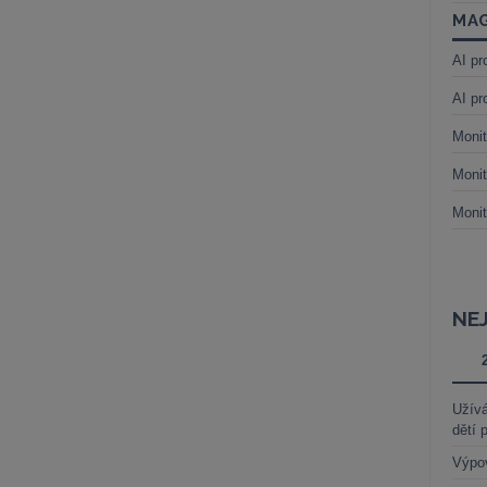
MAG
AI pr
AI pr
Monit
Monit
Monit
NE
Užívá
dětí 
Výpo