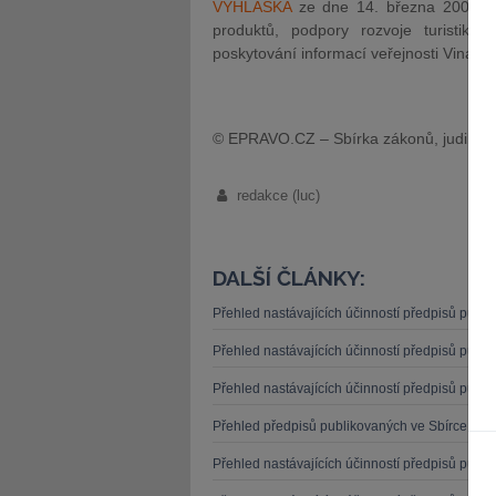
VYHLÁŠKA
ze dne 14. března 2006 o 
produktů, podpory rozvoje turistiky 
poskytování informací veřejnosti Vinař
© EPRAVO.CZ – Sbírka zákonů, judikatu
redakce (luc)
DALŠÍ ČLÁNKY:
Přehled nastávajících účinností předpisů publ
Přehled nastávajících účinností předpisů publ
Přehled nastávajících účinností předpisů publ
Přehled předpisů publikovaných ve Sbírce záko
Přehled nastávajících účinností předpisů publ