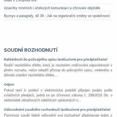
obalů v Evropské unii
Uzavírky místních i účelových komunikací a zřizování objížděk
Byznys a paragrafy, díl 39.: Jak na organizační změny ve společnosti
SOUDNÍ ROZHODNUTÍ
Nahlédnutí do policejního spisu (exkluzivně pro předplatitele)
Rodiči nezletilého dítěte, který je nositelem rodičovské odpovědnosti v
plném rozsahu, nelze odepřít přístup do policejního spisu, vedeného z
důvodu zranění nezletilého dítěte,...
Odpor
Pokud není k podání v elektronické podobě připojen podpis podle
zvláštních předpisů, jedná se po účinnosti zákona č. 298/2016 Sb. o
nedostatek obsahových náležitostí upravených v...
Odůvodnění soudního rozhodnutí (exkluzivně pro předplatitele)
Povinnost soudů řádně odůvodnit svá rozhodnutí představuje jeden z