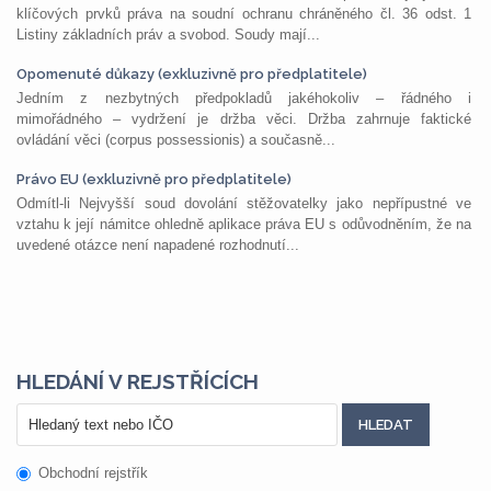
klíčových prvků práva na soudní ochranu chráněného čl. 36 odst. 1
Listiny základních práv a svobod. Soudy mají...
Opomenuté důkazy (exkluzivně pro předplatitele)
Jedním z nezbytných předpokladů jakéhokoliv – řádného i
mimořádného – vydržení je držba věci. Držba zahrnuje faktické
ovládání věci (corpus possessionis) a současně...
Právo EU (exkluzivně pro předplatitele)
Odmítl-li Nejvyšší soud dovolání stěžovatelky jako nepřípustné ve
vztahu k její námitce ohledně aplikace práva EU s odůvodněním, že na
uvedené otázce není napadené rozhodnutí...
HLEDÁNÍ V REJSTŘÍCÍCH
Obchodní rejstřík