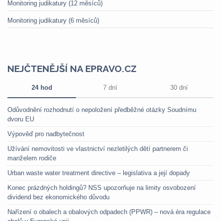
Monitoring judikatury (12 měsíců)
Monitoring judikatury (6 měsíců)
NEJČTENĚJŠÍ NA EPRAVO.CZ
24 hod
7 dní
30 dní
Odůvodnění rozhodnutí o nepoložení předběžné otázky Soudnímu
dvoru EU
Výpověď pro nadbytečnost
Užívání nemovitosti ve vlastnictví nezletilých dětí partnerem či
manželem rodiče
Urban waste water treatment directive – legislativa a její dopady
Konec prázdných holdingů? NSS upozorňuje na limity osvobození
dividend bez ekonomického důvodu
Nařízení o obalech a obalových odpadech (PPWR) – nová éra regulace