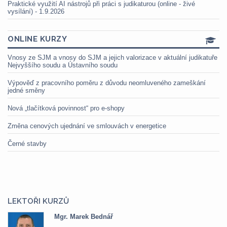
Praktické využití AI nástrojů při práci s judikaturou (online - živé
vysílání) - 1.9.2026
ONLINE KURZY
Vnosy ze SJM a vnosy do SJM a jejich valorizace v aktuální judikatuře
Nejvyššího soudu a Ústavního soudu
Výpověď z pracovního poměru z důvodu neomluveného zameškání
jedné směny
Nová „tlačítková povinnost“ pro e-shopy
Změna cenových ujednání ve smlouvách v energetice
Černé stavby
LEKTOŘI KURZŮ
Mgr. Marek Bednář