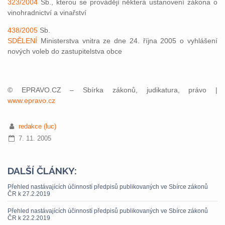
323/2004
Sb., kterou se provádějí některá ustanovení zákona o
vinohradnictví a vinařství
438/2005
Sb.
SDĚLENÍ
Ministerstva vnitra ze dne 24. října 2005 o vyhlášení
nových voleb do zastupitelstva obce
© EPRAVO.CZ – Sbírka zákonů, judikatura, právo |
www.epravo.cz
redakce (luc)
7. 11. 2005
DALŠÍ ČLÁNKY:
Přehled nastávajících účinností předpisů publikovaných ve Sbírce zákonů
ČR k 27.2.2019
Přehled nastávajících účinností předpisů publikovaných ve Sbírce zákonů
ČR k 22.2.2019