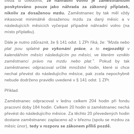
třeba si uvědomit,
že náhradní volno je zaměstnancům
poskytováno pouze jako náhrada za zákonný příplatek,
nikoliv za dosaženou mzdu.
Zaměstnanec by tak měl vždy
inkasovat minimálně dosaženou mzdu za daný měsíc a v
následujících měsících vyčerpat případné náhradní volno (na
místo příplatku).
Dále je nutno zdůraznit, že § 141 odst. 1 ZPr říká, že:
"Mzda nebo
plat jsou splatné
po vykonání práce
, a to
nejpozději
v
kalendářním měsíci následujícím po měsíci, ve kterém vzniklo
zaměstnanci právo na mzdu nebo plat.".
Pokud by tak
zaměstnanec odpracoval určité množství hodin, které si chce
nechat převést do následujícího měsíce, pak zcela nepochybně
nebude dodrženo pravidlo uvedené v § 141 odst. 1 ZPr.
Příklad:
Zaměstnanec odpracoval v lednu celkem 204 hodin při fondu
pracovní doby 184 hodin. Celkem 20 hodin si zaměstnanec nechá
převést do následujícího měsíce. Za těchto 20 převedených hodin
dostane zaměstnanec zaplaceno až v březnu (spolu se mzdou za
měsíc únor),
tedy v rozporu se zákonem příliš pozdě.