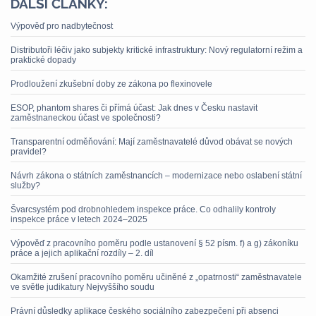
DALŠÍ ČLÁNKY:
Výpověď pro nadbytečnost
Distributoři léčiv jako subjekty kritické infrastruktury: Nový regulatorní režim a
praktické dopady
Prodloužení zkušební doby ze zákona po flexinovele
ESOP, phantom shares či přímá účast: Jak dnes v Česku nastavit
zaměstnaneckou účast ve společnosti?
Transparentní odměňování: Mají zaměstnavatelé důvod obávat se nových
pravidel?
Návrh zákona o státních zaměstnancích – modernizace nebo oslabení státní
služby?
Švarcsystém pod drobnohledem inspekce práce. Co odhalily kontroly
inspekce práce v letech 2024–2025
Výpověď z pracovního poměru podle ustanovení § 52 písm. f) a g) zákoníku
práce a jejich aplikační rozdíly – 2. díl
Okamžité zrušení pracovního poměru učiněné z „opatrnosti“ zaměstnavatele
ve světle judikatury Nejvyššího soudu
Právní důsledky aplikace českého sociálního zabezpečení při absenci