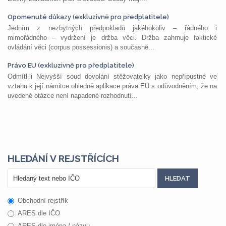
Opomenuté důkazy (exkluzivně pro předplatitele)
Jedním z nezbytných předpokladů jakéhokoliv – řádného i
mimořádného – vydržení je držba věci. Držba zahrnuje faktické
ovládání věci (corpus possessionis) a současně...
Právo EU (exkluzivně pro předplatitele)
Odmítl-li Nejvyšší soud dovolání stěžovatelky jako nepřípustné ve
vztahu k její námitce ohledně aplikace práva EU s odůvodněním, že na
uvedené otázce není napadené rozhodnutí...
HLEDÁNÍ V REJSTŘÍCÍCH
Obchodní rejstřík
ARES dle IČO
ARES dle jména / názvu