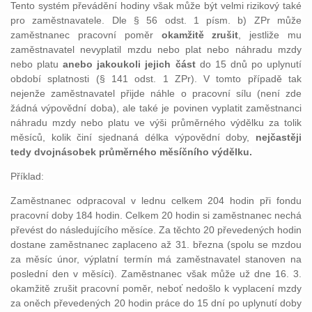
Tento systém převádění hodiny však může být velmi rizikový také
pro zaměstnavatele. Dle § 56 odst. 1 písm. b) ZPr může
zaměstnanec pracovní poměr
okamžitě zrušit
, jestliže mu
zaměstnavatel nevyplatil mzdu nebo plat nebo náhradu mzdy
nebo platu
anebo jakoukoli jejich část
do 15 dnů po uplynutí
období splatnosti (§ 141 odst. 1 ZPr). V tomto případě tak
nejenže zaměstnavatel přijde náhle o pracovní sílu (není zde
žádná výpovědní doba), ale také je povinen vyplatit zaměstnanci
náhradu mzdy nebo platu ve výši průměrného výdělku za tolik
měsíců, kolik činí sjednaná délka výpovědní doby,
nejčastěji
tedy dvojnásobek průměrného měsíčního výdělku.
Příklad:
Zaměstnanec odpracoval v lednu celkem 204 hodin při fondu
pracovní doby 184 hodin. Celkem 20 hodin si zaměstnanec nechá
převést do následujícího měsíce. Za těchto 20 převedených hodin
dostane zaměstnanec zaplaceno až 31. března (spolu se mzdou
za měsíc únor, výplatní termín má zaměstnavatel stanoven na
poslední den v měsíci). Zaměstnanec však může už dne 16. 3.
okamžitě zrušit pracovní poměr, neboť nedošlo k vyplacení mzdy
za oněch převedených 20 hodin práce do 15 dní po uplynutí doby