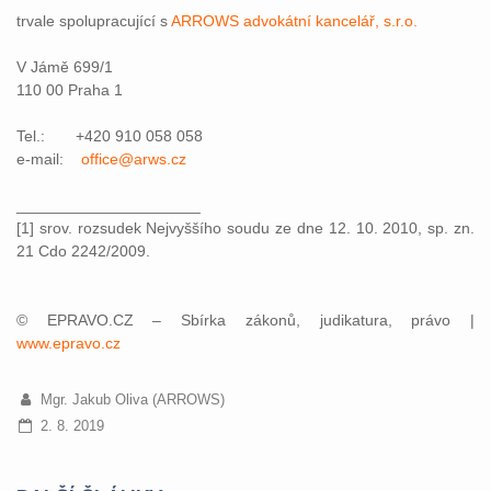
trvale spolupracující s
ARROWS advokátní kancelář, s.r.o.
V Jámě 699/1
110 00 Praha 1
Tel.: +420 910 058 058
e-mail:
office@arws.cz
_____________________
[1] srov. rozsudek Nejvyššího soudu ze dne 12. 10. 2010, sp. zn.
21 Cdo 2242/2009.
© EPRAVO.CZ – Sbírka zákonů, judikatura, právo |
www.epravo.cz
Mgr. Jakub Oliva (ARROWS)
2. 8. 2019