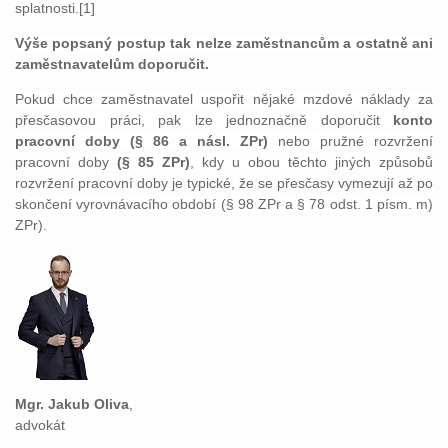
splatnosti.[1]
Výše popsaný postup tak nelze zaměstnancům a ostatně ani
zaměstnavatelům doporučit.
Pokud chce zaměstnavatel uspořit nějaké mzdové náklady za
přesčasovou práci, pak lze jednoznačně doporučit
konto
pracovní doby (§ 86 a násl. ZPr)
nebo pružné rozvržení
pracovní doby
(§ 85 ZPr)
, kdy u obou těchto jiných způsobů
rozvržení pracovní doby je typické, že se přesčasy vymezují až po
skončení vyrovnávacího období (§ 98 ZPr a § 78 odst. 1 písm. m)
ZPr).
Mgr. Jakub Oliva
,
advokát