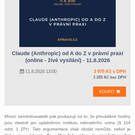
Claude (Anthropic) od A do Z v právní praxi
(online - živé vysílání) - 11.8.2026
11.8.2026 13:00
3 975 Kč s DPH
3 285 Kč bez DPH
KOUPIT
Mnozí zaměstnavatelé pak poukazují na to, že převáděné hodiny
jsou vlastně jen uplatněním institutu náhradního volna (§ 114
odst. 1 ZPr). Tato argumentace však obstát nemůže, neboť je