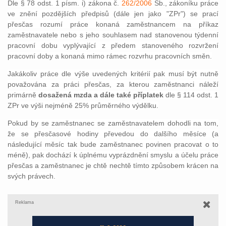
Dle § 78 odst. 1 písm. i) zákona č.
262/2006
Sb., zákoníku práce
ve znění pozdějších předpisů (dále jen jako "ZPr") se prací
přesčas rozumí práce konaná zaměstnancem na příkaz
zaměstnavatele nebo s jeho souhlasem nad stanovenou týdenní
pracovní dobu vyplývající z předem stanoveného rozvržení
pracovní doby a konaná mimo rámec rozvrhu pracovních směn.
Jakákoliv práce dle výše uvedených kritérií pak musí být nutně
považována za práci přesčas, za kterou zaměstnanci náleží
primárně
dosažená mzda a dále také příplatek
dle § 114 odst. 1
ZPr ve výši nejméně 25% průměrného výdělku.
Pokud by se zaměstnanec se zaměstnavatelem dohodli na tom,
že se přesčasové hodiny převedou do dalšího měsíce (a
následující měsíc tak bude zaměstnanec povinen pracovat o to
méně), pak dochází k úplnému vyprázdnění smyslu a účelu práce
přesčas a zaměstnanec je chtě nechtě tímto způsobem krácen na
svých právech.
Reklama