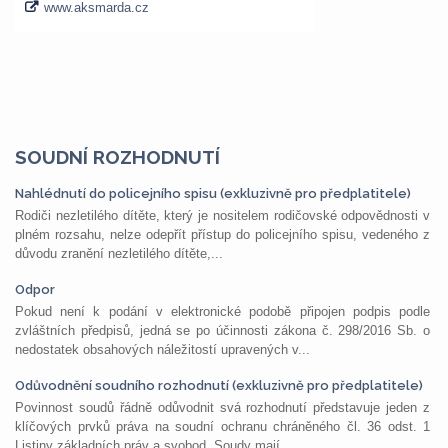
SOUDNÍ ROZHODNUTÍ
Nahlédnutí do policejního spisu (exkluzivně pro předplatitele)
Rodiči nezletilého dítěte, který je nositelem rodičovské odpovědnosti v
plném rozsahu, nelze odepřít přístup do policejního spisu, vedeného z
důvodu zranění nezletilého dítěte,...
Odpor
Pokud není k podání v elektronické podobě připojen podpis podle
zvláštních předpisů, jedná se po účinnosti zákona č. 298/2016 Sb. o
nedostatek obsahových náležitostí upravených v...
Odůvodnění soudního rozhodnutí (exkluzivně pro předplatitele)
Povinnost soudů řádně odůvodnit svá rozhodnutí představuje jeden z
klíčových prvků práva na soudní ochranu chráněného čl. 36 odst. 1
Listiny základních práv a svobod. Soudy mají...