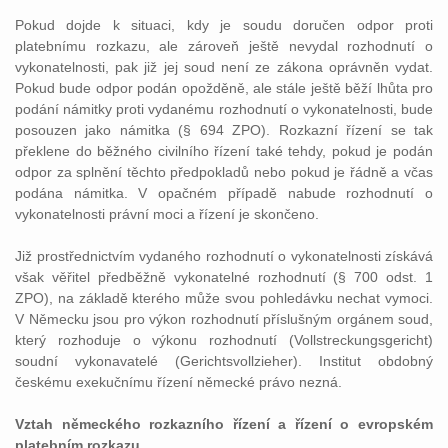
Pokud dojde k situaci, kdy je soudu doručen odpor proti
platebnímu rozkazu, ale zároveň ještě nevydal rozhodnutí o
vykonatelnosti, pak již jej soud není ze zákona oprávněn vydat.
Pokud bude odpor podán opožděně, ale stále ještě běží lhůta pro
podání námitky proti vydanému rozhodnutí o vykonatelnosti, bude
posouzen jako námitka (§ 694 ZPO). Rozkazní řízení se tak
překlene do běžného civilního řízení také tehdy, pokud je podán
odpor za splnění těchto předpokladů nebo pokud je řádně a včas
podána námitka. V opačném případě nabude rozhodnutí o
vykonatelnosti právní moci a řízení je skončeno.
Již prostřednictvím vydaného rozhodnutí o vykonatelnosti získává
však věřitel předběžně vykonatelné rozhodnutí (§ 700 odst. 1
ZPO), na základě kterého může svou pohledávku nechat vymoci.
V Německu jsou pro výkon rozhodnutí příslušným orgánem soud,
který rozhoduje o výkonu rozhodnutí (Vollstreckungsgericht)
soudní vykonavatelé (Gerichtsvollzieher). Institut obdobný
českému exekučnímu řízení německé právo nezná.
Vztah německého rozkazního řízení a řízení o evropském
platebním rozkazu