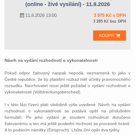
(online - živé vysílání) - 11.8.2026
11.8.2026 13:00
3 975 Kč s DPH
3 285 Kč bez DPH
KOUPIT
Návrh na vydání rozhodnutí o vykonatelnosti
Pokud odpor žalovaný naopak nepodá, neznamená to jako v
České republice, že by platební rozkaz měl účinky pravomocného
rozsudku. Navrhovatel musí ještě požádat o vydání rozhodnutí o
vykonatelnosti (Vollstreckungsbescheid).
I v této fázi řízení platí obdobně výše uvedené. Návrh na vydání
rozhodnutí o vykonatelnosti se podává opět na příslušném
formuláři. Po jeho vydání je soudem rozhodnutí doručeno
žalovanému a ten má ještě poslední možnost se procesně bránit.
A to podáním námitky (Einspruch). Lhůta činí opět dva týdny.