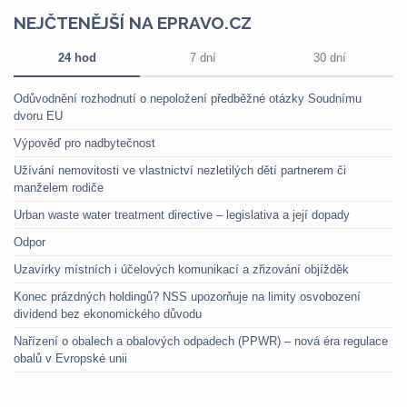
NEJČTENĚJŠÍ NA EPRAVO.CZ
24 hod
7 dní
30 dní
Odůvodnění rozhodnutí o nepoložení předběžné otázky Soudnímu
dvoru EU
Výpověď pro nadbytečnost
Užívání nemovitosti ve vlastnictví nezletilých dětí partnerem či
manželem rodiče
Urban waste water treatment directive – legislativa a její dopady
Odpor
Uzavírky místních i účelových komunikací a zřizování objížděk
Konec prázdných holdingů? NSS upozorňuje na limity osvobození
dividend bez ekonomického důvodu
Nařízení o obalech a obalových odpadech (PPWR) – nová éra regulace
obalů v Evropské unii