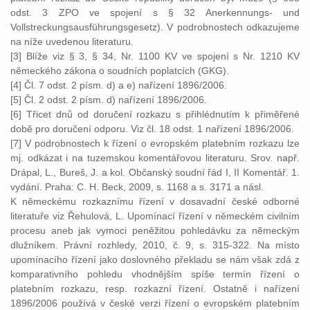
odst. 3 ZPO ve spojení s § 32 Anerkennungs- und
Vollstreckungsausführungsgesetz). V podrobnostech odkazujeme
na níže uvedenou literaturu.
[3] Blíže viz § 3, § 34, Nr. 1100 KV ve spojení s Nr. 1210 KV
německého zákona o soudních poplatcích (GKG).
[4] Čl. 7 odst. 2 písm. d) a e) nařízení 1896/2006.
[5] Čl. 2 odst. 2 písm. d) nařízení 1896/2006.
[6] Třicet dnů od doručení rozkazu s přihlédnutím k přiměřené
době pro doručení odporu. Viz čl. 18 odst. 1 nařízení 1896/2006.
[7] V podrobnostech k řízení o evropském platebním rozkazu lze
mj. odkázat i na tuzemskou komentářovou literaturu. Srov. např.
Drápal, L., Bureš, J. a kol. Občanský soudní řád I, II Komentář. 1.
vydání. Praha: C. H. Beck, 2009, s. 1168 a s. 3171 a násl.
K německému rozkaznímu řízení v dosavadní české odborné
literatuře viz Řehulová, L. Upomínací řízení v německém civilním
procesu aneb jak vymoci peněžitou pohledávku za německým
dlužníkem. Právní rozhledy, 2010, č. 9, s. 315-322. Na místo
upomínacího řízení jako doslovného překladu se nám však zdá z
komparativního pohledu vhodnějším spíše termín řízení o
platebním rozkazu, resp. rozkazní řízení. Ostatně i nařízení
1896/2006 používá v české verzi řízení o evropském platebním