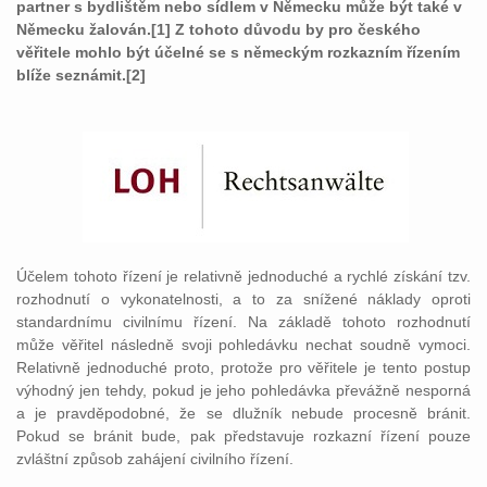
partner s bydlištěm nebo sídlem v Německu může být také v
Německu žalován.[1] Z tohoto důvodu by pro českého
věřitele mohlo být účelné se s německým rozkazním řízením
blíže seznámit.[2]
Účelem tohoto řízení je relativně jednoduché a rychlé získání tzv.
rozhodnutí o vykonatelnosti, a to za snížené náklady oproti
standardnímu civilnímu řízení. Na základě tohoto rozhodnutí
může věřitel následně svoji pohledávku nechat soudně vymoci.
Relativně jednoduché proto, protože pro věřitele je tento postup
výhodný jen tehdy, pokud je jeho pohledávka převážně nesporná
a je pravděpodobné, že se dlužník nebude procesně bránit.
Pokud se bránit bude, pak představuje rozkazní řízení pouze
zvláštní způsob zahájení civilního řízení.