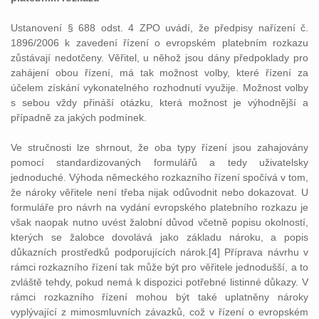
Ustanovení § 688 odst. 4 ZPO uvádí, že předpisy nařízení č.
1896/2006 k zavedení řízení o evropském platebním rozkazu
zůstávají nedotčeny. Věřitel, u něhož jsou dány předpoklady pro
zahájení obou řízení, má tak možnost volby, které řízení za
účelem získání vykonatelného rozhodnutí využije. Možnost volby
s sebou vždy přináší otázku, která možnost je výhodnější a
případně za jakých podmínek.
Ve stručnosti lze shrnout, že oba typy řízení jsou zahajovány
pomocí standardizovaných formulářů a tedy uživatelsky
jednoduché. Výhoda německého rozkazního řízení spočívá v tom,
že nároky věřitele není třeba nijak odůvodnit nebo dokazovat. U
formuláře pro návrh na vydání evropského platebního rozkazu je
však naopak nutno uvést žalobní důvod včetně popisu okolností,
kterých se žalobce dovolává jako základu nároku, a popis
důkazních prostředků podporujících nárok.[4] Příprava návrhu v
rámci rozkazního řízení tak může být pro věřitele jednodušší, a to
zvláště tehdy, pokud nemá k dispozici potřebné listinné důkazy. V
rámci rozkazního řízení mohou být také uplatněny nároky
vyplývající z mimosmluvních závazků, což v řízení o evropském