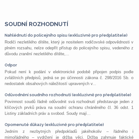
SOUDNÍ ROZHODNUTÍ
Nahlédnutí do policejního spisu (exkluzivně pro předplatitele)
Rodiči nezletilého dítěte, který je nositelem rodičovské odpovědnosti v
plném rozsahu, nelze odepřít přístup do policejního spisu, vedeného z
důvodu zranění nezletilého dítěte,...
Odpor
Pokud není k podání v elektronické podobě připojen podpis podle
zvláštních předpisů, jedná se po účinnosti zákona č. 298/2016 Sb. o
nedostatek obsahových náležitostí upravených v...
Odůvodnění soudního rozhodnutí (exkluzivně pro předplatitele)
Povinnost soudů řádně odůvodnit svá rozhodnutí představuje jeden z
klíčových prvků práva na soudní ochranu chráněného čl. 36 odst. 1
Listiny základních práv a svobod. Soudy mají...
Opomenuté důkazy (exkluzivně pro předplatitele)
Jedním z nezbytných předpokladů jakéhokoliv – řádného i
mimořádného – vydržení je držba věci. Držba zahrnuje faktické