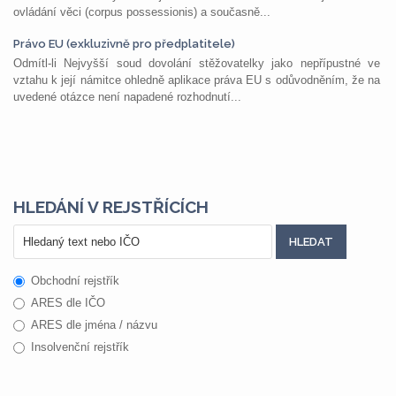
ovládání věci (corpus possessionis) a současně...
Právo EU (exkluzivně pro předplatitele)
Odmítl-li Nejvyšší soud dovolání stěžovatelky jako nepřípustné ve
vztahu k její námitce ohledně aplikace práva EU s odůvodněním, že na
uvedené otázce není napadené rozhodnutí...
HLEDÁNÍ V REJSTŘÍCÍCH
Obchodní rejstřík
ARES dle IČO
ARES dle jména / názvu
Insolvenční rejstřík