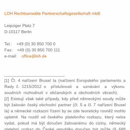
LOH Rechtsanwälte Partnerschaftsgesellschaft mbB
Leipziger Platz 7
D-10117 Berlin
Tel.: +49 (0) 30 850 700 0
Fax: +49 (0) 30 850 700 111
e-mail:
office@loh.de
__________________________
[1] Čl. 4 nařízení Brusel Ia (nařízení Evropského parlamentu a
Rady č. 1215/2012 o příslušnosti a uznávání a výkonu
soudních rozhodnutí v občanských a obchodních věcech).
[2] Existují však také případy, kdy před německými soudy může
být žalován český obchodní partner (čl. 5 a čl. 7 nařízení Brusel
Ia) a německé rozkazní řízení by se zde teoreticky rovněž mohlo
uplatnit. Na rozdíl od českého platebního rozkazu, který nelze
vydat, pokud má být doručen žalovanému do ciziny, německý
platební rozkaz do České republiky doručen být může (§ 688