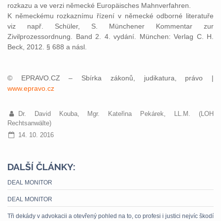
rozkazu a ve verzi německé Europäisches Mahnverfahren.
K německému rozkaznímu řízení v německé odborné literatuře
viz např. Schüler, S. Münchener Kommentar zur
Zivilprozessordnung. Band 2. 4. vydání. München: Verlag C. H.
Beck, 2012. § 688 a násl.
© EPRAVO.CZ – Sbírka zákonů, judikatura, právo |
www.epravo.cz
Dr. David Kouba, Mgr. Kateřina Pekárek, LL.M. (LOH
Rechtsanwälte)
14. 10. 2016
DALŠÍ ČLÁNKY:
DEAL MONITOR
DEAL MONITOR
Tři dekády v advokacii a otevřený pohled na to, co profesi i justici nejvíc škodí