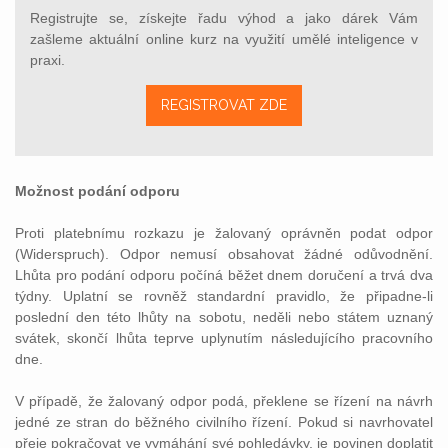
Registrujte se, získejte řadu výhod a jako dárek Vám
zašleme aktuální online kurz na využití umělé inteligence v
praxi.
REGISTROVAT ZDE
Možnost podání odporu
Proti platebnímu rozkazu je žalovaný oprávněn podat odpor
(Widerspruch). Odpor nemusí obsahovat žádné odůvodnění.
Lhůta pro podání odporu počíná běžet dnem doručení a trvá dva
týdny. Uplatní se rovněž standardní pravidlo, že připadne-li
poslední den této lhůty na sobotu, neděli nebo státem uznaný
svátek, skončí lhůta teprve uplynutím následujícího pracovního
dne.
V případě, že žalovaný odpor podá, překlene se řízení na návrh
jedné ze stran do běžného civilního řízení. Pokud si navrhovatel
přeje pokračovat ve vymáhání své pohledávky, je povinen doplatit