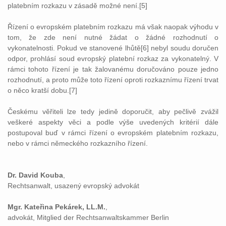
platebním rozkazu v zásadě možné není.[5]
Řízení o evropském platebním rozkazu má však naopak výhodu v
tom, že zde není nutné žádat o žádné rozhodnutí o
vykonatelnosti. Pokud ve stanovené lhůtě[6] nebyl soudu doručen
odpor, prohlásí soud evropský platební rozkaz za vykonatelný. V
rámci tohoto řízení je tak žalovanému doručováno pouze jedno
rozhodnutí, a proto může toto řízení oproti rozkaznímu řízení trvat
o něco kratší dobu.[7]
Českému věřiteli lze tedy jedině doporučit, aby pečlivě zvážil
veškeré aspekty věci a podle výše uvedených kritérií dále
postupoval buď v rámci řízení o evropském platebním rozkazu,
nebo v rámci německého rozkazního řízení.
Dr. David Kouba
,
Rechtsanwalt, usazený evropský advokát
Mgr. Kateřina Pekárek, LL.M.
,
advokát, Mitglied der Rechtsanwaltskammer Berlin