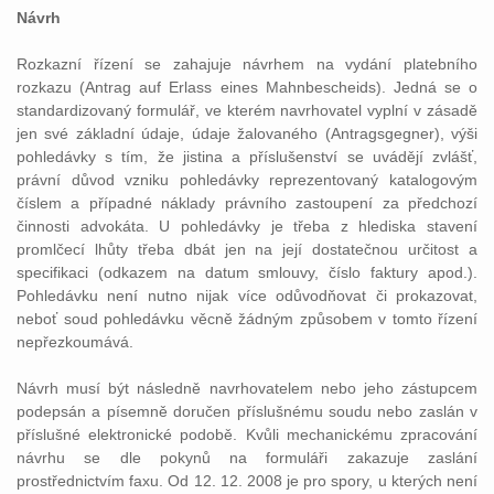
Návrh
Rozkazní řízení se zahajuje návrhem na vydání platebního
rozkazu (Antrag auf Erlass eines Mahnbescheids). Jedná se o
standardizovaný formulář, ve kterém navrhovatel vyplní v zásadě
jen své základní údaje, údaje žalovaného (Antragsgegner), výši
pohledávky s tím, že jistina a příslušenství se uvádějí zvlášť,
právní důvod vzniku pohledávky reprezentovaný katalogovým
číslem a případné náklady právního zastoupení za předchozí
činnosti advokáta. U pohledávky je třeba z hlediska stavení
promlčecí lhůty třeba dbát jen na její dostatečnou určitost a
specifikaci (odkazem na datum smlouvy, číslo faktury apod.).
Pohledávku není nutno nijak více odůvodňovat či prokazovat,
neboť soud pohledávku věcně žádným způsobem v tomto řízení
nepřezkoumává.
Návrh musí být následně navrhovatelem nebo jeho zástupcem
podepsán a písemně doručen příslušnému soudu nebo zaslán v
příslušné elektronické podobě. Kvůli mechanickému zpracování
návrhu se dle pokynů na formuláři zakazuje zaslání
prostřednictvím faxu. Od 12. 12. 2008 je pro spory, u kterých není