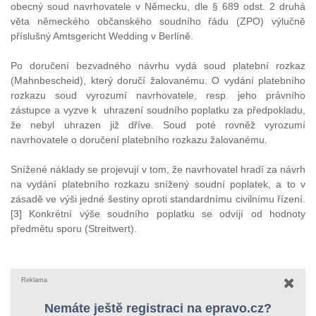
obecný soud navrhovatele v Německu, dle § 689 odst. 2 druhá
věta německého občanského soudního řádu (ZPO) výlučně
příslušný Amtsgericht Wedding v Berlíně.
Po doručení bezvadného návrhu vydá soud platební rozkaz
(Mahnbescheid), který doručí žalovanému. O vydání platebního
rozkazu soud vyrozumí navrhovatele, resp. jeho právního
zástupce a vyzve k uhrazení soudního poplatku za předpokladu,
že nebyl uhrazen již dříve. Soud poté rovněž vyrozumí
navrhovatele o doručení platebního rozkazu žalovanému.
Snížené náklady se projevují v tom, že navrhovatel hradí za návrh
na vydání platebního rozkazu snížený soudní poplatek, a to v
zásadě ve výši jedné šestiny oproti standardnímu civilnímu řízení.
[3] Konkrétní výše soudního poplatku se odvíjí od hodnoty
předmětu sporu (Streitwert).
Reklama
Nemáte ještě registraci na epravo.cz?