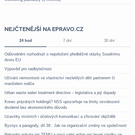
NEJČTENĚJŠÍ NA EPRAVO.CZ
24 hod
7 dní
30 dní
Odůvodnění rozhodnutí o nepoložení předběžné otázky Soudnímu
dvoru EU
Výpověď pro nadbytečnost
Užívání nemovitosti ve vlastnictví nezletilých dětí partnerem či
manželem rodiče
Urban waste water treatment directive – legislativa a její dopady
Konec prázdných holdingů? NSS upozorňuje na limity osvobození
dividend bez ekonomického důvodu
Uzavírky místních i účelových komunikací a zřizování objížděk
Byznys a paragrafy, díl 39.: Jak na organizační změny ve společnosti
Rekordní pokuta pro TEMU a nový celní režim pro levné zásilky ze