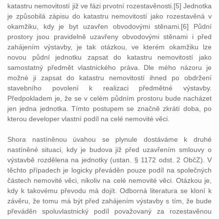
katastru nemovitostí již ve fázi prvotní rozestavěnosti.[5] Jednotka
je způsobilá zápisu do katastru nemovitostí jako rozestavěná v
okamžiku, kdy je byt uzavřen obvodovými stěnami.[6] Půdní
prostory jsou pravidelně uzavřeny obvodovými stěnami i před
zahájením výstavby, je tak otázkou, ve kterém okamžiku lze
novou půdní jednotku zapsat do katastru nemovitostí jako
samostatný předmět vlastnického práva. Dle mého názoru je
možné ji zapsat do katastru nemovitostí ihned po obdržení
stavebního povolení k realizaci předmětné výstavby.
Předpokladem je, že se v celém půdním prostoru bude nacházet
jen jedna jednotka. Tímto postupem se značně zkrátí doba, po
kterou developer vlastní podíl na celé nemovité věci.
Shora nastíněnou úvahou se plynule dostáváme k druhé
nastíněné situaci, kdy je budova již před uzavřením smlouvy o
výstavbě rozdělena na jednotky (ustan. § 1172 odst. 2 ObčZ). V
těchto případech je logicky převáděn pouze podíl na společných
částech nemovité věci, nikoliv na celé nemovité věci. Otázkou je,
kdy k takovému převodu má dojít. Odborná literatura se kloní k
závěru, že tomu má být před zahájením výstavby s tím, že bude
převáděn spoluvlastnický podíl považovaný za rozestavěnou