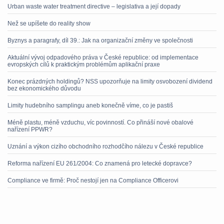
Urban waste water treatment directive – legislativa a její dopady
Než se upíšete do reality show
Byznys a paragrafy, díl 39.: Jak na organizační změny ve společnosti
Aktuální vývoj odpadového práva v České republice: od implementace
evropských cílů k praktickým problémům aplikační praxe
Konec prázdných holdingů? NSS upozorňuje na limity osvobození dividend
bez ekonomického důvodu
Limity hudebního samplingu aneb konečně víme, co je pastiš
Méně plastu, méně vzduchu, víc povinností. Co přináší nové obalové
nařízení PPWR?
Uznání a výkon cizího obchodního rozhodčího nálezu v České republice
Reforma nařízení EU 261/2004: Co znamená pro letecké dopravce?
Compliance ve firmě: Proč nestojí jen na Compliance Officerovi