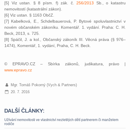
[5] Viz ustan. § 8 písm. f) zák. č.
256/2013
Sb., o katastru
nemovitostí (katastrální zákon).
[6] Viz ustan. § 1163 ObčZ.
[7] Kabelková, E., Schdelbauerová, P. Bytové spoluvlastnictví v
novém občanském zákoníku. Komentář. 1. vydání. Praha: C. H.
Beck, 2013, s. 725.
[8] Spáčil, J. a kol., Občanský zákoník III. Věcná práva (§ 976–
1474), Komentář, 1. vydání, Praha, C. H. Beck.
© EPRAVO.CZ – Sbírka zákonů, judikatura, právo |
www.epravo.cz
Mgr. Tomáš Pokorný (Vych & Partners)
20. 7. 2016
DALŠÍ ČLÁNKY:
Užívání nemovitosti ve vlastnictví nezletilých dětí partnerem či manželem
rodiče