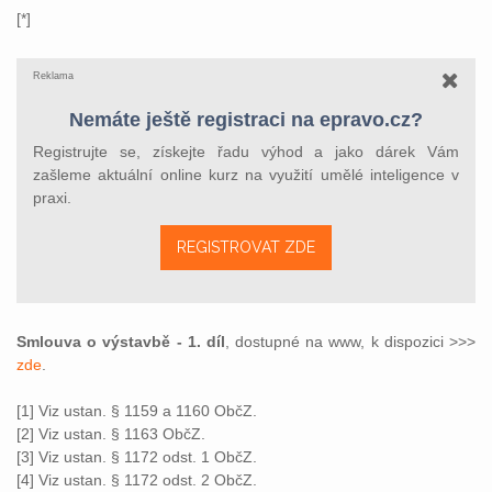
[*]
Reklama
Nemáte ještě registraci na epravo.cz?
Registrujte se, získejte řadu výhod a jako dárek Vám
zašleme aktuální online kurz na využití umělé inteligence v
praxi.
REGISTROVAT ZDE
Smlouva o výstavbě - 1. díl
, dostupné na www, k dispozici >>>
zde
.
[1] Viz ustan. § 1159 a 1160 ObčZ.
[2] Viz ustan. § 1163 ObčZ.
[3] Viz ustan. § 1172 odst. 1 ObčZ.
[4] Viz ustan. § 1172 odst. 2 ObčZ.