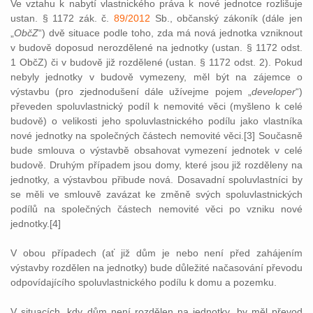
Ve vztahu k nabytí vlastnického práva k nové jednotce rozlišuje
ustan. § 1172 zák. č.
89/2012
Sb., občanský zákoník (dále jen
„
ObčZ
“) dvě situace podle toho, zda má nová jednotka vzniknout
v budově doposud nerozdělené na jednotky (ustan. § 1172 odst.
1 ObčZ) či v budově již rozdělené (ustan. § 1172 odst. 2). Pokud
nebyly jednotky v budově vymezeny, měl být na zájemce o
výstavbu (pro zjednodušení dále užívejme pojem „
developer
“)
převeden spoluvlastnický podíl k nemovité věci (myšleno k celé
budově) o velikosti jeho spoluvlastnického podílu jako vlastníka
nové jednotky na společných částech nemovité věci.[3] Současně
bude smlouva o výstavbě obsahovat vymezení jednotek v celé
budově. Druhým případem jsou domy, které jsou již rozděleny na
jednotky, a výstavbou přibude nová. Dosavadní spoluvlastníci by
se měli ve smlouvě zavázat ke změně svých spoluvlastnických
podílů na společných částech nemovité věci po vzniku nové
jednotky.[4]
V obou případech (ať již dům je nebo není před zahájením
výstavby rozdělen na jednotky) bude důležité načasování převodu
odpovídajícího spoluvlastnického podílu k domu a pozemku.
V situacích, kdy dům není rozdělen na jednotky, by měl převod