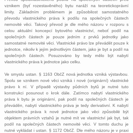
vznikem (byť rozestavěného) bytu naráží na teoretickoprávní
limity. Základním problémem je způsobilost samostatného
převodu vlastnického práva k podílu na společných částech
nemovité věci. Takový převod je dle mého názoru v rozporu s
celou aktuální koncepcí bytového vlastnictví, neboť podíl na
společných částech je pouze jedním z prvků jednotky jako
samostatné nemovité věci. Vlastnické právo lze převádět pouze k
jednotce, nikoliv k jejím jednotlivým částem, jako je byt a podíl na
společných částech. Posuzováno by tedy mělo být nabytí
vlastnického práva k jednotce jako celku.
Ve smyslu ustan. § 1163 ObčZ nová jednotka vzniká výstavbou.
Spolu se vznikem nové věci vzniká i nové (originární) vlastnické
právo k ní. V případě výstavby půdních bytů je nutné tuto
konstrukci posunout o krok dále. Zatímco nabytí vlastnického
práva k bytu je originární, pak podíl na společných částech je
převáděn, nabytí vlastnického práva je tedy derivativní. K nabytí
vlastnického práva k nové jednotce jako věci způsobilé být
objektem právních vztahů je nutné mít ve vlastnictví jak byt, tak
podíl na společných částech nemovité věci. V tomto duchu je
nutné vykládat i ustan. § 1172 ObčZ. Dle mého názoru je v praxi