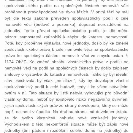
spoluvlastnického podílu na společných částech nemovité věci
proběhnout pravděpodobně ve dvou fázích. V první fázi by měl
být dle textu zákona převeden spoluvlastnický podíl k celé
nemovité věci (budově a pozemku), doposud nerozdělené na
jednotky. Tento převod spoluvlastnického podílu je dle mého
názoru samostatně způsobilý k zápisu do katastru nemovitostí.
Poté, kdy proběhne výstavba nové jednotky, došlo by ke změně
spoluvlastnického práva k celé nemovité věci na spoluvlastnické
právo ke společným částem nemovité věci ve smyslu ustan. §
1174 ObčZ. Ke změně obsahu vlastnického práva z podílu na
nemovité věci na podíl na společných částech by došlo zápisem
smlouvy o výstavbě do katastru nemovitostí. Toliko by byl ideální
stav. Existovala by však „mezifáze“, kdy by developer vlastnil
spoluvlastnický podíl k celé budově, tedy i ke všem stávajícím
bytům v ní. Tato situace by jistě nebyla vyhovující pro původní
vlastníky domu, neboť by existovalo riziko negativního ovlivnění
jejich spoluvlastnických práv ze strany developera, který se může
např. ocitnout v úpadku. Na druhou stranu má developer jistotu,
že do svého vlastnictví nabude nově vznikající jednotky.
Východiskem z této nekomfortní situace může být zápis nové
jednotky (tím pádem i rozdělení celého domu na jednotky) do