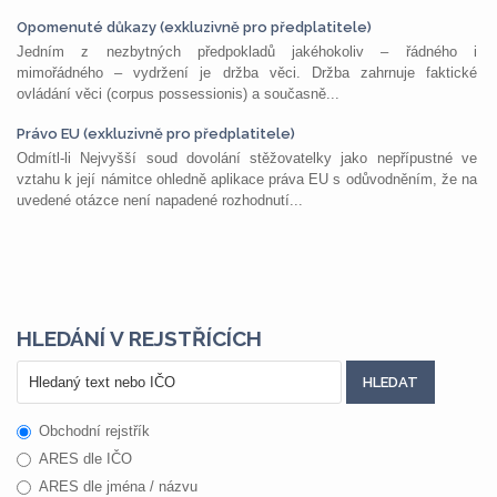
Opomenuté důkazy (exkluzivně pro předplatitele)
Jedním z nezbytných předpokladů jakéhokoliv – řádného i
mimořádného – vydržení je držba věci. Držba zahrnuje faktické
ovládání věci (corpus possessionis) a současně...
Právo EU (exkluzivně pro předplatitele)
Odmítl-li Nejvyšší soud dovolání stěžovatelky jako nepřípustné ve
vztahu k její námitce ohledně aplikace práva EU s odůvodněním, že na
uvedené otázce není napadené rozhodnutí...
HLEDÁNÍ V REJSTŘÍCÍCH
Obchodní rejstřík
ARES dle IČO
ARES dle jména / názvu