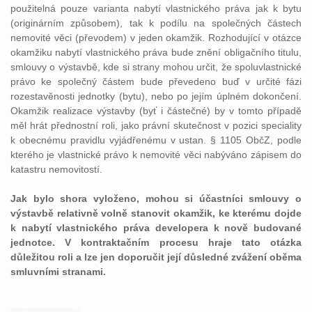
použitelná pouze varianta nabytí vlastnického práva jak k bytu
(originárním způsobem), tak k podílu na společných částech
nemovité věci (převodem) v jeden okamžik. Rozhodující v otázce
okamžiku nabytí vlastnického práva bude znění obligačního titulu,
smlouvy o výstavbě, kde si strany mohou určit, že spoluvlastnické
právo ke společný částem bude převedeno buď v určité fázi
rozestavěnosti jednotky (bytu), nebo po jejím úplném dokončení.
Okamžik realizace výstavby (byť i částečné) by v tomto případě
měl hrát přednostní roli, jako právní skutečnost v pozici speciality
k obecnému pravidlu vyjádřenému v ustan. § 1105 ObčZ, podle
kterého je vlastnické právo k nemovité věci nabýváno zápisem do
katastru nemovitostí.
Jak bylo shora vyloženo, mohou si účastníci smlouvy o
výstavbě relativně volně stanovit okamžik, ke kterému dojde
k nabytí vlastnického práva developera k nově budované
jednotce. V kontraktačním procesu hraje tato otázka
důležitou roli a lze jen doporučit její důsledné zvážení oběma
smluvními stranami.