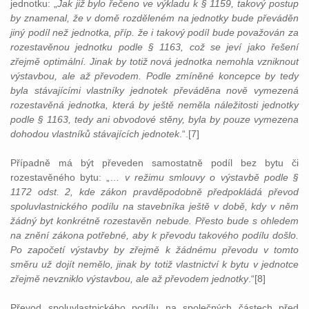
jednotku: „
Jak již bylo řečeno ve výkladu k § 1159, takový postup
by znamenal, že v domě rozděleném na jednotky bude převáděn
jiný podíl než jednotka, příp. že i takový podíl bude považován za
rozestavěnou jednotku podle § 1163, což se jeví jako řešení
zřejmě optimální. Jinak by totiž nová jednotka nemohla vzniknout
výstavbou, ale až převodem. Podle zmíněné koncepce by tedy
byla stávajícími vlastníky jednotek převáděna nově vymezená
rozestavěná jednotka, která by ještě neměla náležitosti jednotky
podle § 1163, tedy ani obvodové stěny, byla by pouze vymezena
dohodou vlastníků stávajících jednotek
.“.[7]
Případně má být převeden samostatně podíl bez bytu či
rozestavěného bytu: „…
v režimu smlouvy o výstavbě podle §
1172 odst. 2, kde zákon pravděpodobně předpokládá převod
spoluvlastnického podílu na stavebníka ještě v době, kdy v něm
žádný byt konkrétně rozestavěn nebude. Přesto bude s ohledem
na znění zákona potřebné, aby k převodu takového podílu došlo.
Po započetí výstavby by zřejmě k žádnému převodu v tomto
směru už dojít nemělo, jinak by totiž vlastnictví k bytu v jednotce
zřejmě nevzniklo výstavbou, ale až převodem jednotky
.“[8]
Převod spoluvlastnického podílu na společných částech před