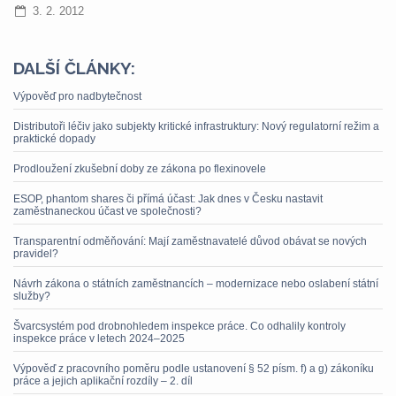
3. 2. 2012
DALŠÍ ČLÁNKY:
Výpověď pro nadbytečnost
Distributoři léčiv jako subjekty kritické infrastruktury: Nový regulatorní režim a
praktické dopady
Prodloužení zkušební doby ze zákona po flexinovele
ESOP, phantom shares či přímá účast: Jak dnes v Česku nastavit
zaměstnaneckou účast ve společnosti?
Transparentní odměňování: Mají zaměstnavatelé důvod obávat se nových
pravidel?
Návrh zákona o státních zaměstnancích – modernizace nebo oslabení státní
služby?
Švarcsystém pod drobnohledem inspekce práce. Co odhalily kontroly
inspekce práce v letech 2024–2025
Výpověď z pracovního poměru podle ustanovení § 52 písm. f) a g) zákoníku
práce a jejich aplikační rozdíly – 2. díl