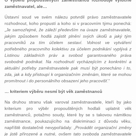
O výběru propouštěných zaměstnanců rozhoduje výlučně
zaměstnavatel, ale…
Ústavní soud ve svém nálezu potvrdil právo zaměstnavatele
rozhodnout, koho propustí a koho si v pracovním týmu ponechá:
„
Je samozřejmé, že záleží především na úvaze zaměstnavatele,
jakým způsobem hodlá zajistit plnění svých úkolů a jaký tým
pracovníků za tím účelem sestaví. Volnost ve vytváření
potřebného pracovního kolektivu za účelem podnikání vyplývá z
Listinou základních práv a svobod garantovaného práva
svobodně podnikat. Na rozhodnutí vycházejícím z konkrétní a
aktuální potřeby zaměstnavatele pak musí být ponecháno i to,
zda, jak a kdy přistoupí k organizačním změnám, které se mohou
promítnout i do personálního obsazení jeho pracovišť
.“
… kriteriem výběru nesmí být věk zaměstnanců
Na druhou stranu však varoval zaměstnavatele, kteří by jako
kriterium pro výběr propouštěných hodlali uplatnit věk
zaměstnanců, potažmo soudy, které by se s takovou námitkou
zaměstnance, poukazujícího na diskriminaci z důvodu věku,
napříště dostatečně nevypořádaly: „
Provádět organizační změny
je jistě přirozené a nutné, ovšem tato svoboda zaměstnavatele