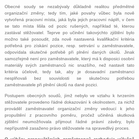
Obecné soudy se nezabývaly důkladně realitou předmětné
organizační změny; tedy tím, jaké povahy vůbec byla nově
vytvořená pracovní místa, jaká byla jejich pracovní náplň, v čem
se tato místa lišila od pozic rušených, například té, kterou
zastával stěžovatel. Teprve po učinění takovýchto zjištění bylo
možno také posoudit, zda nově nastavená kvalifikační kritéria
potřebná pro získání pozice, resp. setrvání u zaměstnavatele,
odpovídala skutečné potřebě při plnění daných úkolů. Jinak
samozřejmě není pro zaměstnavatele, který má k disposici osobní
materiály svých zaměstnanců nic snazšího, než nastavit tato
kritéria účelově, tedy tak, aby je dosavadní zaměstnanci
nesplňovali bez souvislosti se skutečnou potřebou
zaměstnavatele při plnění úkolů na dané pozici.
Postupem obecných soudů, jímž nebylo ve vztahu k tvrzením
stěžovatele provedeno řádné dokazování k okolnostem, za nichž
prováděl zaměstnavatel organizační změny vedoucí k jeho
propuštění z pracovního poměru, pročež učiněná skutková
zjištění neumožňovala přijmout řádné právní závěry, bylo
nepřípustně zasaženo právo stěžovatele na spravedlivý proces.