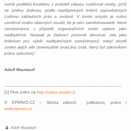
nutně podléhá korektivu v podobě zákazu rozlišovat osoby, jichž
se změny dotknou, podle nepřijatelných kritérií zapovězených
Listinou základních práv a svobod. V tomto smyslu je nutno
usměrnit úvahu obecných soudů, že je věcí zaměstnavatele, které
zaměstnance v případě organizačních změn vybere jako
nadbytečné. Naopak je žádoucí pozorně zkoumat, zda jako
kritérium pro výběr nadbytečných zaměstnanců nebyl skrytě
zvolen jejich věk (eventuálně snad jiný znak, který byl zákoníkem
práce vyloučen)
.“
Adolf Maulwurf
--------------------------------------------------------------------------------
[1] Plné znění na
http://nalus.usoud.cz
.
© EPRAVO.CZ – Sbírka zákonů , judikatura, právo |
www.epravo.cz
Adolf Maulwurf