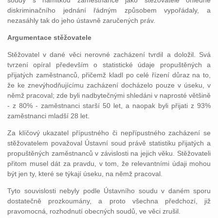
soudy s námitkou zaměstnance jako stěžovatele ohledně
diskriminačního jednání řádným způsobem vypořádaly, a
nezasáhly tak do jeho ústavně zaručených práv.
Argumentace stěžovatele
Stěžovatel v dané věci nerovné zacházení tvrdil a doložil. Svá
tvrzení opíral především o statistické údaje propuštěných a
přijatých zaměstnanců, přičemž kladl po celé řízení důraz na to,
že ke znevýhodňujícímu zacházení docházelo pouze v úseku, v
němž pracoval; zde byli nadbytečnými shledáni v naprosté většině
- z 80% - zaměstnanci starší 50 let, a naopak byli přijati z 93%
zaměstnanci mladší 28 let.
Za klíčový ukazatel přípustného či nepřípustného zacházení se
stěžovatelem považoval Ústavní soud právě statistiku přijatých a
propuštěných zaměstnanců v závislosti na jejich věku. Stěžovateli
přitom musel dát za pravdu, v tom, že relevantními údaji mohou
být jen ty, které se týkají úseku, na němž pracoval.
Tyto souvislosti nebyly podle Ústavního soudu v daném sporu
dostatečně prozkoumány, a proto všechna předchozí, již
pravomocná, rozhodnutí obecných soudů, ve věci zrušil.