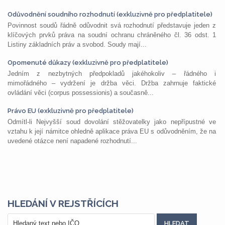
Odůvodnění soudního rozhodnutí (exkluzivně pro předplatitele)
Povinnost soudů řádně odůvodnit svá rozhodnutí představuje jeden z
klíčových prvků práva na soudní ochranu chráněného čl. 36 odst. 1
Listiny základních práv a svobod. Soudy mají...
Opomenuté důkazy (exkluzivně pro předplatitele)
Jedním z nezbytných předpokladů jakéhokoliv – řádného i
mimořádného – vydržení je držba věci. Držba zahrnuje faktické
ovládání věci (corpus possessionis) a současně...
Právo EU (exkluzivně pro předplatitele)
Odmítl-li Nejvyšší soud dovolání stěžovatelky jako nepřípustné ve
vztahu k její námitce ohledně aplikace práva EU s odůvodněním, že na
uvedené otázce není napadené rozhodnutí...
HLEDÁNÍ V REJSTŘÍCÍCH