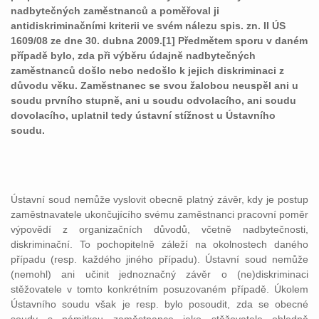
nadbytečných zaměstnanců a poměřoval ji
antidiskriminačními kriterii ve svém nálezu spis. zn. II ÚS
1609/08 ze dne 30. dubna 2009.[1] Předmětem sporu v daném
případě bylo, zda při výběru údajně nadbytečných
zaměstnanců došlo nebo nedošlo k jejich diskriminaci z
důvodu věku. Zaměstnanec se svou žalobou neuspěl ani u
soudu prvního stupně, ani u soudu odvolacího, ani soudu
dovolacího, uplatnil tedy ústavní stížnost u Ústavního
soudu.
Ústavní soud nemůže vyslovit obecně platný závěr, kdy je postup
zaměstnavatele ukončujícího svému zaměstnanci pracovní poměr
výpovědí z organizačních důvodů, včetně nadbytečnosti,
diskriminační. To pochopitelně záleží na okolnostech daného
případu (resp. každého jiného případu). Ústavní soud nemůže
(nemohl) ani učinit jednoznačný závěr o (ne)diskriminaci
stěžovatele v tomto konkrétním posuzovaném případě. Úkolem
Ústavního soudu však je resp. bylo posoudit, zda se obecné