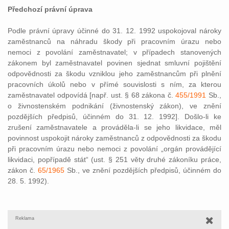
Předchozí právní úprava
Podle právní úpravy účinné do 31. 12. 1992 uspokojoval nároky
zaměstnanců na náhradu škody při pracovním úrazu nebo
nemoci z povolání zaměstnavatel; v případech stanovených
zákonem byl zaměstnavatel povinen sjednat smluvní pojištění
odpovědnosti za škodu vzniklou jeho zaměstnancům při plnění
pracovních úkolů nebo v přímé souvislosti s ním, za kterou
zaměstnavatel odpovídá [např. ust. § 68 zákona č.
455/1991
Sb.,
o živnostenském podnikání (živnostenský zákon), ve znění
pozdějších předpisů, účinném do 31. 12. 1992]. Došlo-li ke
zrušení zaměstnavatele a prováděla-li se jeho likvidace, měl
povinnost uspokojit nároky zaměstnanců z odpovědnosti za škodu
při pracovním úrazu nebo nemoci z povolání „orgán provádějící
likvidaci, popřípadě stát“ (ust. § 251 věty druhé zákoníku práce,
zákon č.
65/1965
Sb., ve znění pozdějších předpisů, účinném do
28. 5. 1992).
Reklama