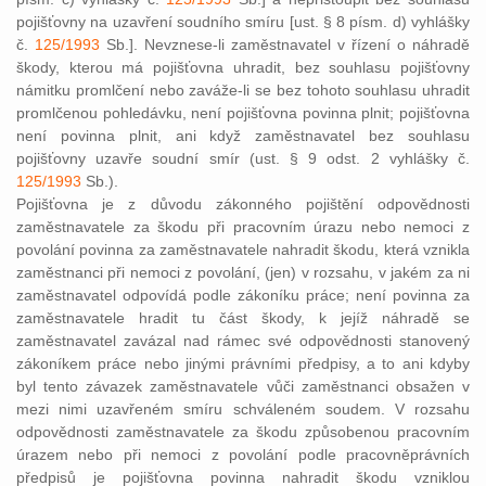
pojišťovny na uzavření soudního smíru [ust. § 8 písm. d) vyhlášky
č.
125/1993
Sb.]. Nevznese-li zaměstnavatel v řízení o náhradě
škody, kterou má pojišťovna uhradit, bez souhlasu pojišťovny
námitku promlčení nebo zaváže-li se bez tohoto souhlasu uhradit
promlčenou pohledávku, není pojišťovna povinna plnit; pojišťovna
není povinna plnit, ani když zaměstnavatel bez souhlasu
pojišťovny uzavře soudní smír (ust. § 9 odst. 2 vyhlášky č.
125/1993
Sb.).
Pojišťovna je z důvodu zákonného pojištění odpovědnosti
zaměstnavatele za škodu při pracovním úrazu nebo nemoci z
povolání povinna za zaměstnavatele nahradit škodu, která vznikla
zaměstnanci při nemoci z povolání, (jen) v rozsahu, v jakém za ni
zaměstnavatel odpovídá podle zákoníku práce; není povinna za
zaměstnavatele hradit tu část škody, k jejíž náhradě se
zaměstnavatel zavázal nad rámec své odpovědnosti stanovený
zákoníkem práce nebo jinými právními předpisy, a to ani kdyby
byl tento závazek zaměstnavatele vůči zaměstnanci obsažen v
mezi nimi uzavřeném smíru schváleném soudem. V rozsahu
odpovědnosti zaměstnavatele za škodu způsobenou pracovním
úrazem nebo při nemoci z povolání podle pracovněprávních
předpisů je pojišťovna povinna nahradit škodu vzniklou