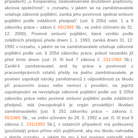
případech) „u Kooperativy, československé družstevní pojišťovny,
akciová společnost“; v „rozsahu, v jakém se na zaměstnavatele
vztahuje zákonné pojištění, zaniká jeho povinnost sjednat smluvní
pojištění podle zvláštních předpisů“ (ust. § 205d odst. 1 a 9
zákoníku práce – zákon č.
65/1965
Sb., ve znění účinném do 31.
12. 2000). Povinné smluvní pojištění, které vzniklo podle
zvláštních předpisů přede dnem 1. 1. 1993, zaniká dnem 31. 12.
1992 v rozsahu, v jakém se na zaměstnavatele vztahuje zákonné
pojištění podle ust. § 205d zákoníku práce, pokud nezaniklo již
před tímto dnem (ust. čl. III bod 7 zákona č.
231/1992
Sb.).
Zanikl-li zaměstnavatel, aniž by práva a povinnosti z
pracovněprávních vztahů přešly na jiného zaměstnavatele, je
povinen uspokojit nároky zaměstnanců z odpovědnosti za škodu
při pracovním úrazu nebo nemoci z povolání, na jejichž
uspokojování se nevztahuje zákonné pojištění podle ust. § 205d
zákoníku práce nebo povinné smluvní pojištění podle zvláštních
předpisů, stát (neuspokojil-li je orgán provádějící likvidaci
zaměstnavatele) [ust. § 251 zákoníku práce – zákona č.
65/1965
Sb., ve znění účinném do 28. 5. 1992 a ust. čl. III bod 8
zákona č.
231/1992
Sb.]; v ostatních případech má poškozený
(pozůstalý) právo přímo vůči pojišťovně, aby mu škodu nahradila
v témže rozsahu, v jakém by mu ji byl povinen nahradit sám