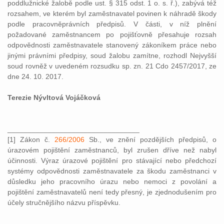
poddlužnické žalobě podle ust. § 315 odst. 1 o. s. ř.), zabývá též
rozsahem, ve kterém byl zaměstnavatel povinen k náhradě škody
podle pracovněprávních předpisů. V části, v níž plnění
požadované zaměstnancem po pojišťovně přesahuje rozsah
odpovědnosti zaměstnavatele stanovený zákoníkem práce nebo
jinými právními předpisy, soud žalobu zamítne, rozhodl Nejvyšší
soud rovněž v uvedeném rozsudku sp. zn. 21 Cdo 2457/2017, ze
dne 24. 10. 2017.
Terezie Nývltová Vojáčková
_________________________________
[1] Zákon č.
266/2006
Sb., ve znění pozdějších předpisů, o
úrazovém pojištění zaměstnanců, byl zrušen dříve než nabyl
účinnosti. Výraz úrazové pojištění pro stávající nebo předchozí
systémy odpovědnosti zaměstnavatele za škodu zaměstnanci v
důsledku jeho pracovního úrazu nebo nemoci z povolání a
pojištění zaměstnavatelů není tedy přesný, je zjednodušením pro
účely stručnějšího názvu příspěvku.