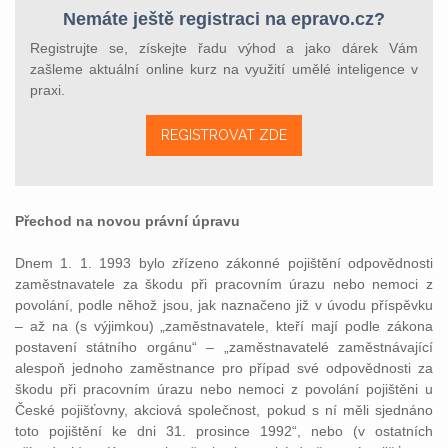
Nemáte ještě registraci na epravo.cz?
Registrujte se, získejte řadu výhod a jako dárek Vám
zašleme aktuální online kurz na využití umělé inteligence v
praxi.
REGISTROVAT ZDE
Přechod na novou právní úpravu
Dnem 1. 1. 1993 bylo zřízeno zákonné pojištění odpovědnosti
zaměstnavatele za škodu při pracovním úrazu nebo nemoci z
povolání, podle něhož jsou, jak naznačeno již v úvodu příspěvku
– až na (s výjimkou) „zaměstnavatele, kteří mají podle zákona
postavení státního orgánu“ – „zaměstnavatelé zaměstnávající
alespoň jednoho zaměstnance pro případ své odpovědnosti za
škodu při pracovním úrazu nebo nemoci z povolání pojištěni u
České pojišťovny, akciová společnost, pokud s ní měli sjednáno
toto pojištění ke dni 31. prosince 1992“, nebo (v ostatních