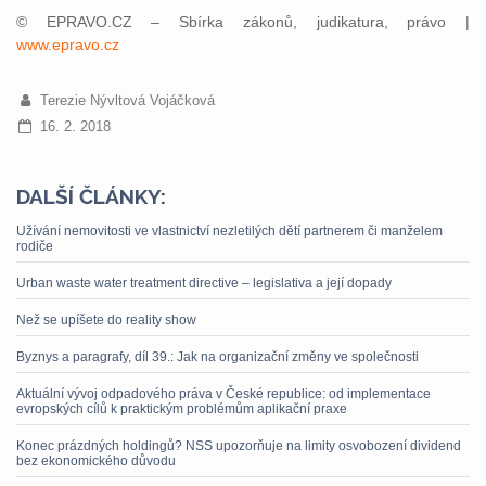
© EPRAVO.CZ – Sbírka zákonů, judikatura, právo |
www.epravo.cz
Terezie Nývltová Vojáčková
16. 2. 2018
DALŠÍ ČLÁNKY:
Užívání nemovitosti ve vlastnictví nezletilých dětí partnerem či manželem
rodiče
Urban waste water treatment directive – legislativa a její dopady
Než se upíšete do reality show
Byznys a paragrafy, díl 39.: Jak na organizační změny ve společnosti
Aktuální vývoj odpadového práva v České republice: od implementace
evropských cílů k praktickým problémům aplikační praxe
Konec prázdných holdingů? NSS upozorňuje na limity osvobození dividend
bez ekonomického důvodu