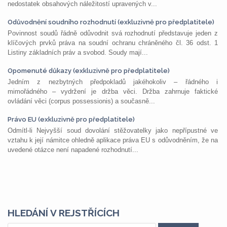
nedostatek obsahových náležitostí upravených v...
Odůvodnění soudního rozhodnutí (exkluzivně pro předplatitele)
Povinnost soudů řádně odůvodnit svá rozhodnutí představuje jeden z
klíčových prvků práva na soudní ochranu chráněného čl. 36 odst. 1
Listiny základních práv a svobod. Soudy mají...
Opomenuté důkazy (exkluzivně pro předplatitele)
Jedním z nezbytných předpokladů jakéhokoliv – řádného i
mimořádného – vydržení je držba věci. Držba zahrnuje faktické
ovládání věci (corpus possessionis) a současně...
Právo EU (exkluzivně pro předplatitele)
Odmítl-li Nejvyšší soud dovolání stěžovatelky jako nepřípustné ve
vztahu k její námitce ohledně aplikace práva EU s odůvodněním, že na
uvedené otázce není napadené rozhodnutí...
HLEDÁNÍ V REJSTŘÍCÍCH