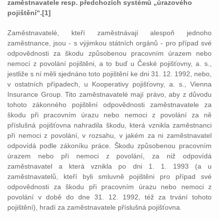
zaměstnavatele resp. předchozích systémů „úrazového
pojištění“.[1]
Zaměstnavatelé, kteří zaměstnávají alespoň jednoho
zaměstnance, jsou - s výjimkou státních orgánů - pro případ své
odpovědnosti za škodu způsobenou pracovním úrazem nebo
nemocí z povolání pojištěni, a to buď u České pojišťovny, a. s.,
jestliže s ní měli sjednáno toto pojištění ke dni 31. 12. 1992, nebo,
v ostatních případech, u Kooperativy pojišťovny, a. s., Vienna
Insurance Group. Tito zaměstnavatelé mají právo, aby z důvodu
tohoto zákonného pojištění odpovědnosti zaměstnavatele za
škodu při pracovním úrazu nebo nemoci z povolání za ně
příslušná pojišťovna nahradila škodu, která vznikla zaměstnanci
při nemoci z povolání, v rozsahu, v jakém za ni zaměstnavatel
odpovídá podle zákoníku práce. Škodu způsobenou pracovním
úrazem nebo při nemoci z povolání, za niž odpovídá
zaměstnavatel a která vznikla po dni 1. 1. 1993 (a u
zaměstnavatelů, kteří byli smluvně pojištěni pro případ své
odpovědnosti za škodu při pracovním úrazu nebo nemoci z
povolání v době do dne 31. 12. 1992, též za trvání tohoto
pojištění), hradí za zaměstnavatele příslušná pojišťovna.