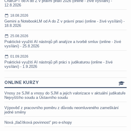
ChatGPT od A do Z v právní praxi 2026 (online - živé vysílání) -
12.8.2026
18.08.2026
Gemini a NotebookLM od A do Z v právní praxi (online - živé vysílání) -
18.8.2026
25.08.2026
Praktické využití AI nástrojů při analýze a tvorbě smluv (online - živé
vysílání) - 25.8.2026
01.09.2026
Praktické využití AI nástrojů při práci s judikaturou (online - živé
vysílání) - 1.9.2026
ONLINE KURZY
Vnosy ze SJM a vnosy do SJM a jejich valorizace v aktuální judikatuře
Nejvyššího soudu a Ústavního soudu
Výpověď z pracovního poměru z důvodu neomluveného zameškání
jedné směny
Nová „tlačítková povinnost“ pro e-shopy