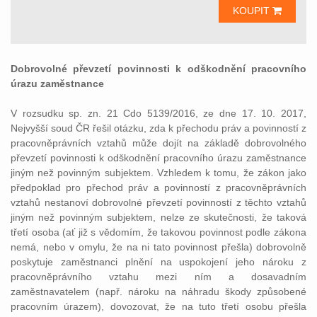
KOUPIT
Dobrovolné převzetí povinnosti k odškodnění pracovního
úrazu zaměstnance
V rozsudku sp. zn. 21 Cdo 5139/2016, ze dne 17. 10. 2017,
Nejvyšší soud ČR řešil otázku, zda k přechodu práv a povinností z
pracovněprávních vztahů může dojít na základě dobrovolného
převzetí povinnosti k odškodnění pracovního úrazu zaměstnance
jiným než povinným subjektem. Vzhledem k tomu, že zákon jako
předpoklad pro přechod práv a povinností z pracovněprávních
vztahů nestanoví dobrovolné převzetí povinností z těchto vztahů
jiným než povinným subjektem, nelze ze skutečnosti, že taková
třetí osoba (ať již s vědomím, že takovou povinnost podle zákona
nemá, nebo v omylu, že na ni tato povinnost přešla) dobrovolně
poskytuje zaměstnanci plnění na uspokojení jeho nároku z
pracovněprávního vztahu mezi ním a dosavadním
zaměstnavatelem (např. nároku na náhradu škody způsobené
pracovním úrazem), dovozovat, že na tuto třetí osobu přešla