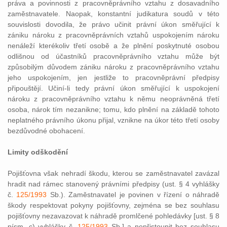
práva a povinnosti z pracovněprávního vztahu z dosavadního
zaměstnavatele. Naopak, konstantní judikatura soudů v této
souvislosti dovodila, že právo učinit právní úkon směřující k
zániku nároku z pracovněprávních vztahů uspokojením nároku
nenáleží kterékoliv třetí osobě a že plnění poskytnuté osobou
odlišnou od účastníků pracovněprávního vztahu může být
způsobilým důvodem zániku nároku z pracovněprávního vztahu
jeho uspokojením, jen jestliže to pracovněprávní předpisy
připouštějí. Učiní-li tedy právní úkon směřující k uspokojení
nároku z pracovněprávního vztahu k němu neoprávněná třetí
osoba, nárok tím nezanikne; tomu, kdo plnění na základě tohoto
neplatného právního úkonu přijal, vznikne na úkor této třetí osoby
bezdůvodné obohacení.
Limity odškodění
Pojišťovna však nehradí škodu, kterou se zaměstnavatel zavázal
hradit nad rámec stanovený právními předpisy (ust. § 4 vyhlášky
č.
125/1993
Sb.). Zaměstnavatel je povinen v řízení o náhradě
škody respektovat pokyny pojišťovny, zejména se bez souhlasu
pojišťovny nezavazovat k náhradě promlčené pohledávky [ust. § 8
písm. c) vyhlášky č.
125/1993
Sb.] a nepřistoupit bez souhlasu