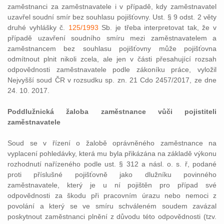
zaměstnanci za zaměstnavatele i v případě, kdy zaměstnavatel
uzavřel soudní smír bez souhlasu pojišťovny. Ust. § 9 odst. 2 věty
druhé vyhlášky č.
125/1993
Sb. je třeba interpretovat tak, že v
případě uzavření soudního smíru mezi zaměstnavatelem a
zaměstnancem bez souhlasu pojišťovny může pojišťovna
odmítnout plnit nikoli zcela, ale jen v části přesahující rozsah
odpovědnosti zaměstnavatele podle zákoníku práce, vyložil
Nejvyšší soud ČR v rozsudku sp. zn. 21 Cdo 2457/2017, ze dne
24. 10. 2017.
Poddlužnická žaloba zaměstnance vůči pojistiteli
zaměstnavatele
Soud se v řízení o žalobě oprávněného zaměstnance na
vyplacení pohledávky, která mu byla přikázána na základě výkonu
rozhodnutí nařízeného podle ust. § 312 a násl. o. s. ř, podané
proti příslušné pojišťovně jako dlužníku povinného
zaměstnavatele, který je u ní pojištěn pro případ své
odpovědnosti za škodu při pracovním úrazu nebo nemoci z
povolání a který se ve smíru schváleném soudem zavázal
poskytnout zaměstnanci plnění z důvodu této odpovědnosti (tzv.