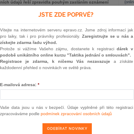
ktních údajů řeší zpravidla pouhým zasláním oznámení
(onli
nutí určité lhůty, zpravidla v řádu dnů, je změna pro
2
JSTE ZDE POPRVÉ?
m zapotřebí činit jakékoli další formálně právní kroky,
Prakt
ní vztahy měnit dodatky.
smluv
Vítejte na internetovém serveru epravo.cz. Jsme zdroj informací jak
tuace dojít vůči třetím stranám, které nejsou ve smluvním
0
pro laiky, tak i pro právníky profesionály.
Zaregistrujte se u nás a
šak má vůči těmto osobám přímé finanční závazky. Jedná se
Prakt
získejte zdarma řadu výhod.
judik
ích záruk, které banka vystavila.
Protože si vážíme Vašeho zájmu, dostanete k registraci
dárek v
podobě unikátního online kurzu "Taktika jednání o smlouvách".
ONL
Registrace je zdarma, k ničemu Vás nezavazuje
a získáte
každodenní přehled o novinkách ve světě práva.
Vnos
epravo.cz?
valor
soud
a jako dárek Vám zašleme aktuální online kurz na využití
E-mailová adresa:
*
Výpo
neom
REGISTROVAT ZDE
Nová 
Vaše data jsou u nás v bezpečí. Údaje vyplněné při této registraci
zpracováváme podle
podmínek zpracování osobních údajů
Změn
energ
nt“, umocněného začasto významnou výší takových závazků
Čern
těmto osobám a s tím související reputace banky samotné