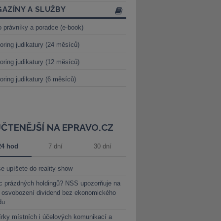
AZÍNY A SLUŽBY
o právníky a poradce (e-book)
oring judikatury (24 měsíců)
oring judikatury (12 měsíců)
oring judikatury (6 měsíců)
JČTENĚJŠÍ NA EPRAVO.CZ
24 hod
7 dní
30 dní
e upíšete do reality show
c prázdných holdingů? NSS upozorňuje na
y osvobození dividend bez ekonomického
du
rky místních i účelových komunikací a