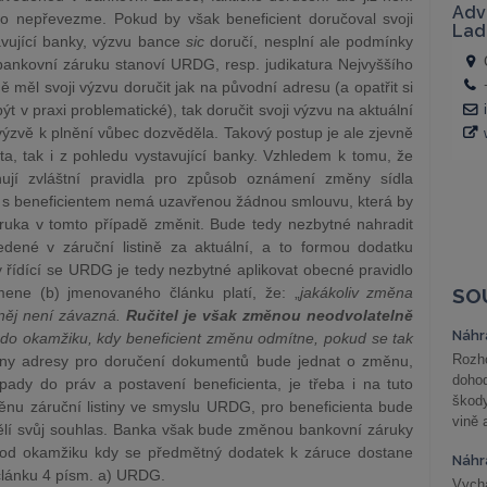
o nepřevezme. Pokud by však beneficient doručoval svoji
avující banky, výzvu bance
sic
doručí, nesplní ale podmínky
 bankovní záruku stanoví URDG, resp. judikatura Nejvyššího
 měl svoji výzvu doručit jak na původní adresu (a opatřit si
t v praxi problematické), tak doručit svoji výzvu na aktuální
 výzvě k plnění vůbec dozvěděla. Takový postup je ale zjevně
ta, tak i z pohledu vystavující banky. Vzhledem k tomu, že
jí zvláštní pravidla pro způsob oznámení změny sídla
ka s beneficientem nemá uzavřenou žádnou smlouvu, která by
záruka v tomto případě změnit. Bude tedy nezbytné nahradit
edené v záruční listině za aktuální, a to formou dodatku
řídící se URDG je tedy nezbytné aplikovat obecné pravidlo
ne (b) jmenovaného článku platí, že: „
jakákoliv změna
SO
 něj není závazná.
Ručitel je však změnou neodvolatelně
Náhr
 do okamžiku, kdy beneficient změnu odmítne, pokud se tak
Rozho
ěny adresy pro doručení dokumentů bude jednat o změnu,
doho
pady do práv a postavení beneficienta, je třeba i na tuto
škod
nu záruční listiny ve smyslu URDG, pro beneficienta bude
vině 
ělí svůj souhlas. Banka však bude změnou bankovní záruky
j. od okamžiku kdy se předmětný dodatek k záruce dostane
Náhr
 článku 4 písm. a) URDG.
Vychá