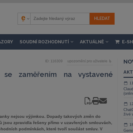
ÁZORY
SOUDNÍ ROZHODNUTÍ
AKTUÁLNĚ
E-S
NO
ID: 116309
upozornění pro uživatele
AKT
 se zaměřením na vystavené
1
Claud
(onli
1
ChatG
živé 
 banky nejsou výjimkou. Dopady takových změn do
tů jsou zpravidla řešeny přímo v uzavřených smlouvách,
1
hodních podmínkách, které tvoří součást smluv. V
Gemin