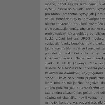
možné, neboť zásilku si za banku nikd
výzvu k plnění na aktuální adresu vyst
pro řádnou prezentaci výzvy, jak ji pro
soudu. Beneficient by tak pravděpodobně
nějaké potvrzení o doručení, což může bý
sídlo vystavující banky, aby se banka o
problematický, jak z pohledu beneficien
český právní řád ani URDG neobsahu
vystavující banky beneficientovi a ban
tuto situaci řešila, musí se bankovní 
původní již neaktuální sídlo banky uv
k bankovní záruce. Na bankovní záruky 
článku 11 URDG (Změny). Podle písme
učiněná bez souhlasu beneficienta pro
zavázán od okamžiku, kdy ji vystaví
,
stane.
“ I když se v tomto případě zm
která nebude mít jakékoli negativní do
změnu pohlížet jako na
standardní
změ
tato změna závazná jen, pokud s ní ud
vázána od okamžiku, kdy ji vystaví, t
mimo její kontrolu, viz. obecné pravidlo