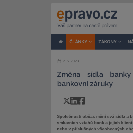
ČLÁNKY
ZÁKONY
N
2. 5. 2023
Změna sídla banky
bankovní záruky
Společnosti občas mění svá sídla a
smluvních vztahů bank a jejich klien
nebo v příslušných všeobecných obc