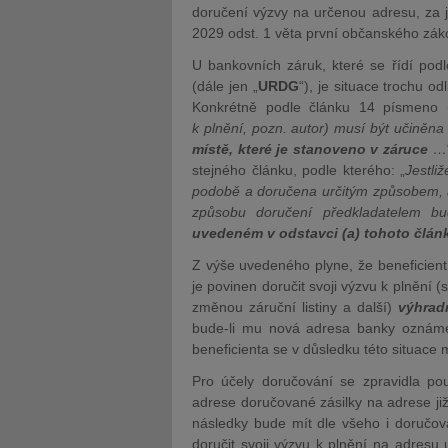
doručení výzvy na určenou adresu, za 
2029 odst. 1 věta první občanského zák
U bankovních záruk, které se řídí podl
(dále jen „
URDG
“), je situace trochu od
Konkrétně podle článku 14 písmeno (
k plnění, pozn. autor) musí být učiněna 
místě, které je stanoveno v záruce
…
stejného článku, podle kterého: „
Jestli
podobě a doručena určitým způsobem, al
způsobu doručení předkladatelem bu
uvedeném v odstavci (a) tohoto člán
Z výše uvedeného plyne, že beneficien
je povinen doručit svoji výzvu k plnění 
změnou záruční listiny a další)
výhrad
bude-li mu nová adresa banky oznám
beneficienta se v důsledku této situace
Pro účely doručování se zpravidla pou
adrese doručované zásilky na adrese již
následky bude mít dle všeho i doručová
doručit svoji výzvu k plnění na adresu 