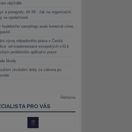
vání objížděk
s a paragrafy, díl 39.: Jak na organizační
y ve společnosti
y hudebního samplingu aneb konečně víme,
 pastiš
lní vývoj odpadového práva v České
lice: od implementace evropských cílů k
ickým problémům aplikační praxe
ada škody
oužení zkušební doby ze zákona po
novele