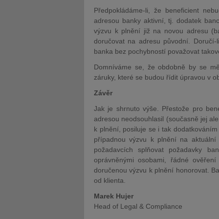
Předpokládáme-li, že beneficient neb
adresou banky aktivní, tj. dodatek ban
výzvu k plnění již na novou adresu (
doručovat na adresu původní. Doručí-li
banka bez pochybností považovat takov
Domníváme se, že obdobně by se mělo
záruky, které se budou řídit úpravou v
Závěr
Jak je shrnuto výše. Přestože pro ben
adresou neodsouhlasil (současně jej ale
k plnění, posiluje se i tak dodatkování
případnou výzvu k plnění na aktuální 
požadavcích splňovat požadavky bank
oprávněnými osobami, řádné ověření
doručenou výzvu k plnění honorovat. Ba
od klienta.
Marek Hujer
Head of Legal & Compliance