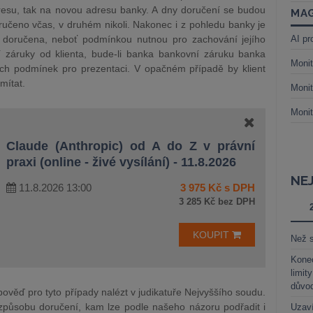
dresu, tak na novou adresu banky. A dny doručení se budou
MAG
ručeno včas, v druhém nikoli. Nakonec i z pohledu banky je
ně doručena, neboť podmínkou nutnou pro zachování jejího
AI pr
 záruky od klienta, bude-li banka bankovní záruku banka
Monit
šech podmínek pro prezentaci. V opačném případě by klient
mítat.
Monit
Monit
Claude (Anthropic) od A do Z v právní
praxi (online - živé vysílání) - 11.8.2026
NE
11.8.2026 13:00
3 975 Kč s DPH
3 285 Kč bez DPH
KOUPIT
Než s
Kone
limit
důvo
ověď pro tyto případy nalézt v judikatuře Nejvyššího soudu.
 způsobu doručení, kam lze podle našeho názoru podřadit i
Uzaví