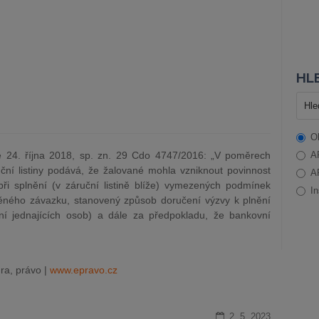
HLE
O
24. října 2018, sp. zn. 29 Cdo 4747/2016: „V poměrech
A
ční listiny podává, že žalované mohla vzniknout povinnost
A
při splnění (v záruční listině blíže) vymezených podmínek
In
těného závazku, stanovený způsob doručení výzvy k plnění
ní jednajících osob) a dále za předpokladu, že bankovní
ra, právo |
www.epravo.cz
2. 5. 2023