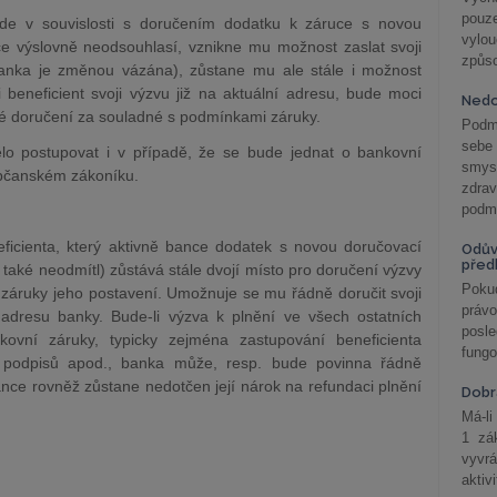
pouze
ude v souvislosti s doručením dodatku k záruce s novou
vylo
ce výslovně neodsouhlasí, vznikne mu možnost zaslat svoji
způs
banka je změnou vázána), zůstane mu ale stále i možnost
 beneficient svoji výzvu již na aktuální adresu, bude moci
Nedo
é doručení za souladné s podmínkami záruky.
Podm
sebe
 postupovat i v případě, že se bude jednat o bankovní
smys
 občanském zákoníku.
zdra
podmí
eficienta, který aktivně bance dodatek s novou doručovací
Odův
před
 také neodmítl) zůstává stále dvojí místo pro doručení výzvy
Pokud
m záruky jeho postavení. Umožnuje se mu řádně doručit svoji
práv
adresu banky. Bude-li výzva k plnění ve všech ostatních
posle
ovní záruky, typicky zejména zastupování beneficienta
fungo
 podpisů apod., banka může, resp. bude povinna řádně
nce rovněž zůstane nedotčen její nárok na refundaci plnění
Dobrá
Má-li
1 zá
vyvrá
aktiv