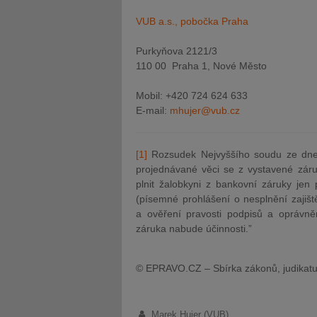
VUB a.s., pobočka Praha
Purkyňova 2121/3
110 00 Praha 1, Nové Město
Mobil: +420 724 624 633
E-mail:
mhujer@vub.cz
[1]
Rozsudek Nejvyššího soudu ze dne 
projednávané věci se z vystavené záru
plnit žalobkyni z bankovní záruky jen 
(písemné prohlášení o nesplnění zajiš
a ověření pravosti podpisů a oprávně
záruka nabude účinnosti.”
© EPRAVO.CZ – Sbírka zákonů, judikatu
Marek Hujer (VUB)