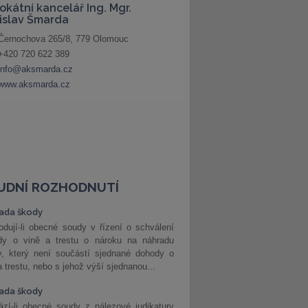
UDNÍ ROZHODNUTÍ
ada škody
dují-li obecné soudy v řízení o schválení
dy o vině a trestu o nároku na náhradu
y, který není součástí sjednané dohody o
a trestu, nebo s jehož výší sjednanou...
ada škody
zí-li obecné soudy z nálezové judikatury