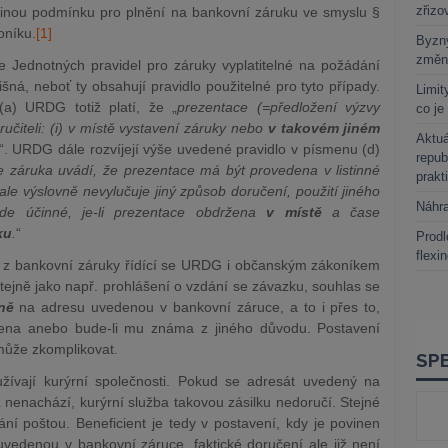
zřizo
jinou podmínku pro plnění na bankovní záruku ve smyslu §
oníku.
[1]
Byzny
změn
e Jednotných pravidel pro záruky vyplatitelné na požádání
lišná, neboť ty obsahují pravidlo použitelné pro tyto případy.
Limit
a) URDG totiž platí, že „
prezentace (=předložení výzvy
co je
ručiteli: (i) v místě vystavení záruky nebo
v takovém jiném
Aktuá
“. URDG dále rozvíjejí výše uvedené pravidlo v písmenu (d)
repub
že záruka uvádí, že prezentace má být provedena v listinné
prakt
e výslovně nevylučuje jiný způsob doručení, použití jiného
Náhr
de účinné, je-li prezentace obdržena
v místě
a čase
ku
.
“
Prodl
flexi
t z bankovní záruky řídící se URDG i občanským zákoníkem
(stejně jako např. prohlášení o vzdání se závazku, souhlas se
ně
na adresu uvedenou v bankovní záruce, a to i přes to,
ena anebo bude-li mu známa z jiného důvodu. Postavení
 může zkomplikovat.
žívají kurýrní společnosti. Pokud se adresát uvedený na
 nenachází, kurýrní služba takovou zásilku nedoručí. Stejné
ní poštou. Beneficient je tedy v postavení, kdy je povinen
uvedenou v bankovní záruce, faktické doručení ale již není