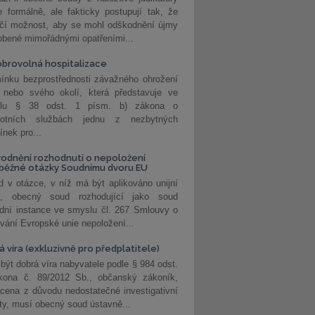
 formálně, ale fakticky postupují tak, že
učí možnost, aby se mohl odškodnění újmy
obené mimořádnými opatřeními...
brovolná hospitalizace
ínku bezprostřednosti závažného ohrožení
 nebo svého okolí, která představuje ve
lu § 38 odst. 1 písm. b) zákona o
votních službách jednu z nezbytných
nek pro...
odnění rozhodnutí o nepoložení
běžné otázky Soudnímu dvoru EU
 v otázce, v níž má být aplikováno unijní
o, obecný soud rozhodující jako soud
dní instance ve smyslu čl. 267 Smlouvy o
vání Evropské unie nepoložení...
 víra (exkluzivně pro předplatitele)
 být dobrá víra nabyvatele podle § 984 odst.
kona č. 89/2012 Sb., občanský zákoník,
cena z důvodu nedostatečné investigativní
ity, musí obecný soud ústavně...