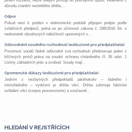
plném rozsahu, nelze odepřít přístup do policejního spisu, vedeného z
důvodu zranění nezletilého dítěte,...
Odpor
Pokud není k podání v elektronické podobě připojen podpis podle
zvláštních předpisů, jedná se po účinnosti zákona č. 298/2016 Sb. o
nedostatek obsahových náležitostí upravených v...
Odůvodnění soudního rozhodnutí (exkluzivně pro předplatitele)
Povinnost soudů řádně odůvodnit svá rozhodnutí představuje jeden z
klíčových prvků práva na soudní ochranu chráněného čl. 36 odst. 1
Listiny základních práv a svobod. Soudy mají...
Opomenuté důkazy (exkluzivně pro předplatitele)
Jedním z nezbytných předpokladů jakéhokoliv – řádného i
mimořádného – vydržení je držba věci. Držba zahrnuje faktické
ovládání věci (corpus possessionis) a současně...
HLEDÁNÍ V REJSTŘÍCÍCH