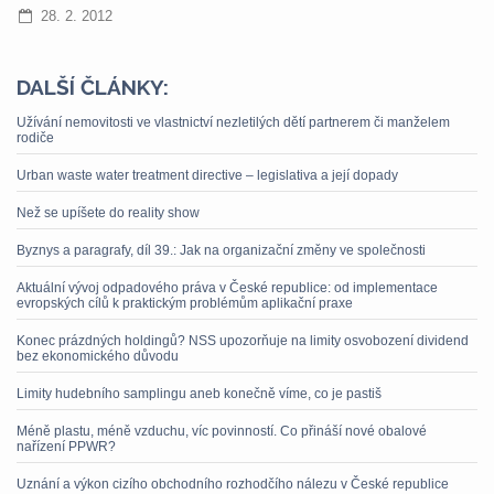
28. 2. 2012
DALŠÍ ČLÁNKY:
Užívání nemovitosti ve vlastnictví nezletilých dětí partnerem či manželem
rodiče
Urban waste water treatment directive – legislativa a její dopady
Než se upíšete do reality show
Byznys a paragrafy, díl 39.: Jak na organizační změny ve společnosti
Aktuální vývoj odpadového práva v České republice: od implementace
evropských cílů k praktickým problémům aplikační praxe
Konec prázdných holdingů? NSS upozorňuje na limity osvobození dividend
bez ekonomického důvodu
Limity hudebního samplingu aneb konečně víme, co je pastiš
Méně plastu, méně vzduchu, víc povinností. Co přináší nové obalové
nařízení PPWR?
Uznání a výkon cizího obchodního rozhodčího nálezu v České republice