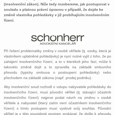
(insolvenční zákon). Níže tedy rozebereme, jak postupovat v
souladu s platnou právní úpravou v případě, že dojde ke
změně vlastníka pohledávky v již probíhajícím insolvenčním
řízení.
Při řešení problematiky změny v osobě věřitele (tj. osoby, která je
vlastníkem uplatněné pohledávky) je nyní nutné vyjít z toho, že po
zahájení insolvenčního řízení, a to v kterékoli jeho fázi, může k
takovéto změně dojít a to zpravidla na základě smluvního
převodu (typicky smlouva o postoupení pohledávky) nebo
přechodem na základě zákona (např. prodej podniku).
Aby insolvenční soud rozhodl o vstupu nabyvatele pohledávky do
insolvenčního řízení, musí původní věřitel (tj. stávající účastník
insolvenčního řízení) nejprve podat návrh na změnu v osobě
věřitele a nabyvatel (který zatím není účastníkem insolvenčního
řízení) s tímto postupem musí vyslovit svůj souhlas. Původní
věřitel je v této souvislosti povinen prokázat, že došlo k převodu