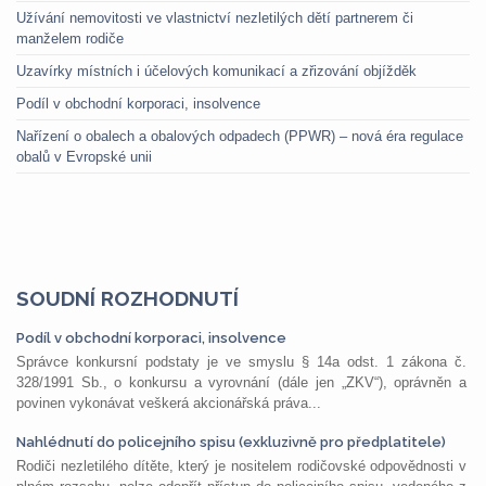
Užívání nemovitosti ve vlastnictví nezletilých dětí partnerem či
manželem rodiče
Uzavírky místních i účelových komunikací a zřizování objížděk
Podíl v obchodní korporaci, insolvence
Nařízení o obalech a obalových odpadech (PPWR) – nová éra regulace
obalů v Evropské unii
SOUDNÍ ROZHODNUTÍ
Podíl v obchodní korporaci, insolvence
Správce konkursní podstaty je ve smyslu § 14a odst. 1 zákona č.
328/1991 Sb., o konkursu a vyrovnání (dále jen „ZKV“), oprávněn a
povinen vykonávat veškerá akcionářská práva...
Nahlédnutí do policejního spisu (exkluzivně pro předplatitele)
Rodiči nezletilého dítěte, který je nositelem rodičovské odpovědnosti v