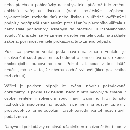
nebo přechodu pohledávky na nabyvatele, přičemž tuto změnu
dokládá veřejnou listinou (např. notářským zápisem,
vykonatelným rozhodnutím) nebo listinou s úředně ověřenými
podpisy, popřípadě souhlasným prohlášením původního věřitele a
nabyvatele pohledávky učiněným do protokolu u insolvenčního
soudu. V případě, že ke změně v osobě věřitele došlo na základě
zákona, povinnost věřitele prokazovat tuto změnu odpadá.
Poté, co původní věřitel podá návrh na změnu věřitele, je
insolvenční soud povinen rozhodnout o tomto návrhu do konce
následujícího pracovního dne. Pokud tak soud v této lhůtě
neučiní, má se za to, že návrhu kladně vyhověl (fikce pozitivního
rozhodnutí).
Věřitel je povinen připojit ke svému návrhu požadované
dokumenty, a pokud tak neučiní nebo z nich nevyplývá změna v
osobě věřitele, insolvenční soud návrh zamítne. Proti tomuto
rozhodnutí insolvenčního soudu sice není přípustný opravný
prostředek ve formě odvolání, avšak původní věřitel může návrh
podat znovu.
Nabyvatel pohledávky se stává účastníkem insolvenčního řízení v