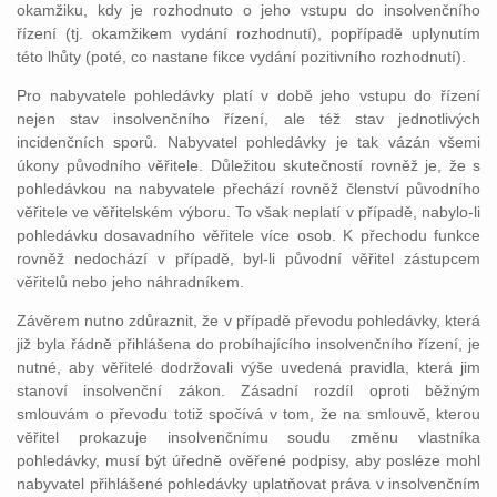
okamžiku, kdy je rozhodnuto o jeho vstupu do insolvenčního
řízení (tj. okamžikem vydání rozhodnutí), popřípadě uplynutím
této lhůty (poté, co nastane fikce vydání pozitivního rozhodnutí).
Pro nabyvatele pohledávky platí v době jeho vstupu do řízení
nejen stav insolvenčního řízení, ale též stav jednotlivých
incidenčních sporů. Nabyvatel pohledávky je tak vázán všemi
úkony původního věřitele. Důležitou skutečností rovněž je, že s
pohledávkou na nabyvatele přechází rovněž členství původního
věřitele ve věřitelském výboru. To však neplatí v případě, nabylo-li
pohledávku dosavadního věřitele více osob. K přechodu funkce
rovněž nedochází v případě, byl-li původní věřitel zástupcem
věřitelů nebo jeho náhradníkem.
Závěrem nutno zdůraznit, že v případě převodu pohledávky, která
již byla řádně přihlášena do probíhajícího insolvenčního řízení, je
nutné, aby věřitelé dodržovali výše uvedená pravidla, která jim
stanoví insolvenční zákon. Zásadní rozdíl oproti běžným
smlouvám o převodu totiž spočívá v tom, že na smlouvě, kterou
věřitel prokazuje insolvenčnímu soudu změnu vlastníka
pohledávky, musí být úředně ověřené podpisy, aby posléze mohl
nabyvatel přihlášené pohledávky uplatňovat práva v insolvenčním