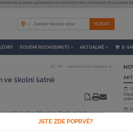
 odpovědnosti za škodu způsobenou na vnesených nebo odložených věcech podle §4
ÁZORY
SOUDNÍ ROZHODNUTÍ
AKTUÁLNĚ
E-S
NO
ID: 745
upozornění pro uživatele
AKT
 ve školní šatně
1
Claud
(onli
1
ahuje institut odpovědnosti za škodu způsobenou na
ChatG
odle §433 a násl. občanského zákoníku. Vzhledem k
živé 
JSTE ZDE POPRVÉ?
ádat věci, odpovídá škola za škodu na věcech
1
 nebo na místě kam se obvykle odkládají</p>