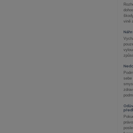
Rozho
doho
škod
vině 
Náhr
Vychá
pouze
vylo
způs
Nedo
Podm
sebe
smys
zdra
podmí
Odův
před
Pokud
práv
posle