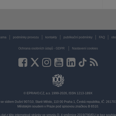
lama
podmínky provozu
kontakty
publikační podmínky
FAQ
obc
Ochrana osobních údajů - GDPR
Nastavení cookies
© EPRAVO.CZ, a.s. 1999-2026, ISSN 1213-189X
se sídlem Dušní 907/10, Staré Město, 110 00 Praha 1, Česká republika, IČ: 2617
Městským soudem v Praze pod spisovou značkou B 6510.
a dat z této internetové stránky ve smyslu čl. 4 směrnice 2019/790/EU je bez souh