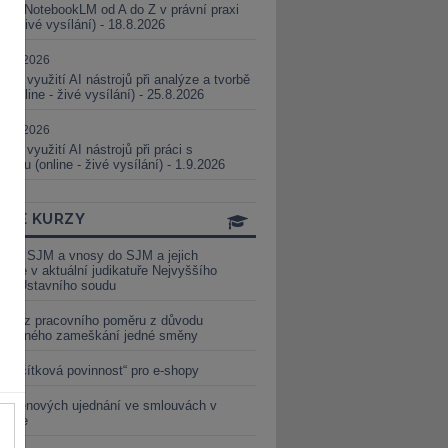
i a NotebookLM od A do Z v právní praxi
ne - živé vysílání) - 18.8.2026
5.08.2026
ické využití AI nástrojů při analýze a tvorbě
 (online - živé vysílání) - 25.8.2026
1.09.2026
ické využití AI nástrojů při práci s
aturou (online - živé vysílání) - 1.9.2026
INE KURZY
y ze SJM a vnosy do SJM a jejich
izace v aktuální judikatuře Nejvyššího
u a Ústavního soudu
věď z pracovního poměru z důvodu
luveného zameškání jedné směny
„tlačítková povinnost“ pro e-shopy
a cenových ujednání ve smlouvách v
etice