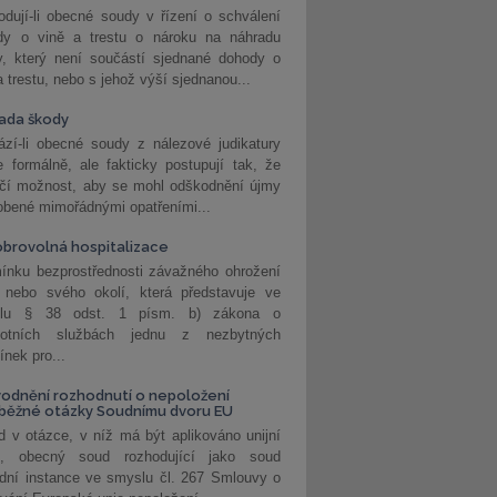
dují-li obecné soudy v řízení o schválení
dy o vině a trestu o nároku na náhradu
y, který není součástí sjednané dohody o
a trestu, nebo s jehož výší sjednanou...
ada škody
zí-li obecné soudy z nálezové judikatury
 formálně, ale fakticky postupují tak, že
učí možnost, aby se mohl odškodnění újmy
obené mimořádnými opatřeními...
brovolná hospitalizace
ínku bezprostřednosti závažného ohrožení
 nebo svého okolí, která představuje ve
lu § 38 odst. 1 písm. b) zákona o
votních službách jednu z nezbytných
nek pro...
odnění rozhodnutí o nepoložení
běžné otázky Soudnímu dvoru EU
 v otázce, v níž má být aplikováno unijní
o, obecný soud rozhodující jako soud
dní instance ve smyslu čl. 267 Smlouvy o