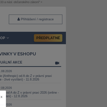
33 a násl. občanského zákoní" >
Přihlášení / registrace
HOP
PŘEDPLATNÉ
VINKY V ESHOPU
UÁLNÍ AKCE
1.08.2026
e (Anthropic) od A do Z v právní praxi
ne - živé vysílání) - 11.8.2026
2.08.2026
PT od A do Z v právní praxi 2026 (online -
vysílání) - 12.8.2026
x
8.08.2026