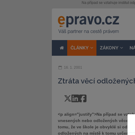
Na případ se vztahuje institut
ČLÁNKY
ZÁKONY
N
16. 1. 2001
Ztráta věcí odložených
<p align="justify">Na případ se vzt
vnesených nebo odložených věcech p
tomu, že ve škole je obvyklé si odkl
odložených na místě k tomu určeném,