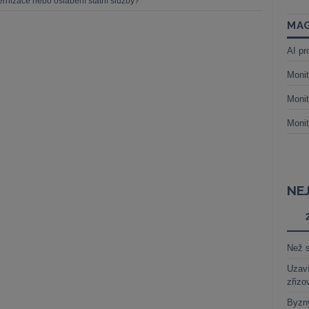
rnizace nebo oslabení státní služby?
MAG
AI pr
Monit
Monit
Monit
NE
Než s
Uzaví
zřizo
Byzny