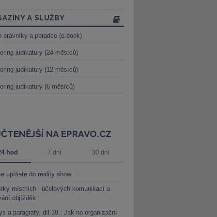
AZÍNY A SLUŽBY
o právníky a poradce (e-book)
oring judikatury (24 měsíců)
oring judikatury (12 měsíců)
oring judikatury (6 měsíců)
JČTENĚJŠÍ NA EPRAVO.CZ
24 hod
7 dní
30 dní
e upíšete do reality show
rky místních i účelových komunikací a
vání objížděk
s a paragrafy, díl 39.: Jak na organizační