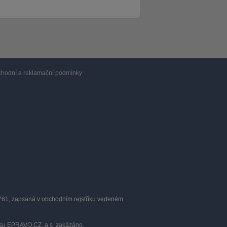
hodní a reklamační podmínky
0761, zapsaná v obchodním rejstříku vedeném
lasu EPRAVO.CZ, a.s. zakázáno.