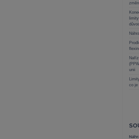
změn
Kone
limit
důvo
Náhr
Prodl
flexi
Naříz
(PPWR
unii
Limit
co je
SO
Náhr