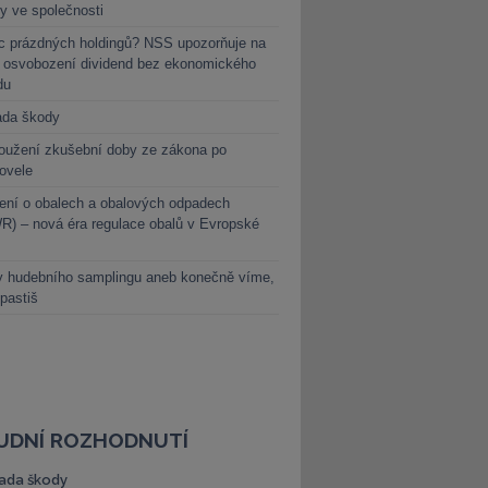
y ve společnosti
c prázdných holdingů? NSS upozorňuje na
y osvobození dividend bez ekonomického
du
ada škody
oužení zkušební doby ze zákona po
novele
ení o obalech a obalových odpadech
) – nová éra regulace obalů v Evropské
y hudebního samplingu aneb konečně víme,
 pastiš
UDNÍ ROZHODNUTÍ
ada škody