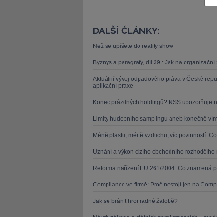
DALŠÍ ČLÁNKY:
Než se upíšete do reality show
Byznys a paragrafy, díl 39.: Jak na organizačn
JUDr. Tomáš Nielsen
JUDr. Tom
Aktuální vývoj odpadového práva v České repu
aplikační praxe
Kurzy lektora
Kurzy le
Konec prázdných holdingů? NSS upozorňuje n
Limity hudebního samplingu aneb konečně víme
Méně plastu, méně vzduchu, víc povinností. C
Uznání a výkon cizího obchodního rozhodčího 
Reforma nařízení EU 261/2004: Co znamená pr
Compliance ve firmě: Proč nestojí jen na Compl
Jak se bránit hromadné žalobě?