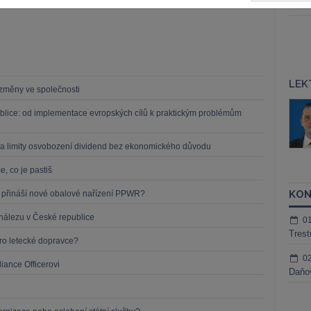
Čern
LEK
í změny ve společnosti
áš Sokol
JUDr. Martin Maisner, Ph.D.,
blice: od implementace evropských cílů k praktickým problémům
MCIArb
ktora
Kurzy lektora
a limity osvobození dividend bez ekonomického důvodu
, co je pastiš
KON
o přináší nové obalové nařízení PPWR?
nálezu v České republice
0
Trest
o letecké dopravce?
0
iance Officerovi
Daňov