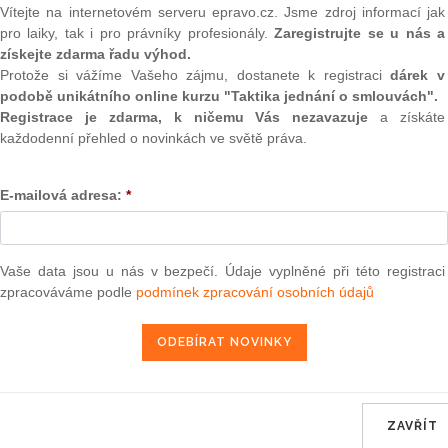
Gemin
Vítejte na internetovém serveru epravo.cz. Jsme zdroj informací jak
(onli
pro laiky, tak i pro právníky profesionály.
Zaregistrujte se u nás a
dnosti za škodu způsobenou na vnesených nebo odložených
získejte zdarma řadu výhod.
o zákoníku. Vzhledem k tomu, že ve škole je obvyklé si
2
Protože si vážíme Vašeho zájmu, dostanete k registraci
dárek v
u na věcech odložených na místě k tomu určeném, nebo na
Prakt
smluv
podobě unikátního online kurzu "Taktika jednání o smlouvách".
dla se jedná o šatnu a jiná výslovně školou určená místa.
Registrace je zdarma, k ničemu Vás nezavazuje
a získáte
ezených k odložení věcí škola hradí škodu bez omezení.
0
každodenní přehled o novinkách ve světě práva.
lenoty, peníze i jiné cennosti (za cennost lze považovat také
Prakt
é hodnoty) a to do výše 5000 Kč. V případě, že škoda byla
judik
 neplatí.
E-mailová adresa:
*
ošlo na místě k ukládání určeném či obvyklém. Školní třída
ONL
obvyklé k odkládání věcí. Pokud však došlo k odložení věcí
to nebyla zajištěna proti ztrátě, lze uvažovat o uplatnění
Vnos
valor
Vaše data jsou u nás v bezpečí. Údaje vyplněné při této registraci
soud
latnit bez zbytečného odkladu. Pokud nebylo uplatněno
zpracováváme podle
podmínek zpracování osobních údajů
dy se poškozený o škodě dozvěděl, právo zanikne.
Výpo
neom
Nová 
ra, právo |
www.epravo.cz
Změn
energ
ZAVŘÍT
16. 1. 2001