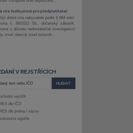
vání Evropské unie nepoložení...
 víra (exkluzivně pro předplatitele)
 být dobrá víra nabyvatele podle § 984 odst.
kona č. 89/2012 Sb., občanský zákoník,
cena z důvodu nedostatečné investigativní
ity, musí obecný soud ústavně...
DÁNÍ V REJSTŘÍCÍCH
bchodní rejstřík
RES dle IČO
RES dle jména / názvu
solvenční rejstřík