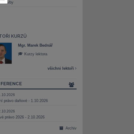
é stavby
TOŘI KURZŮ
Mgr. Marek Bednář
Mgr. Veronika 
Kurzy lektora
Kurzy lektora
všichni lektoři
FERENCE
1.10.2026
ní právo daňové - 1.10.2026
2.10.2026
é právo 2026 - 2.10.2026
Archiv